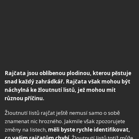
Rajčata jsou oblíbenou plodinou, kterou pěstuje
snad každý zahrádkář. Rajčata však mohou být
náchylná ke žloutnutí listů, jež mohou mít
různou příčinu.
Žloutnutí listů rajčat ještě nemusí samo o sobě
znamenat nic hrozného. Jakmile však zpozorujete
změny na listech,
měli byste rychle identifikovat,
co vašim rajčatům chybí
. Žloutnutí listů totiž může