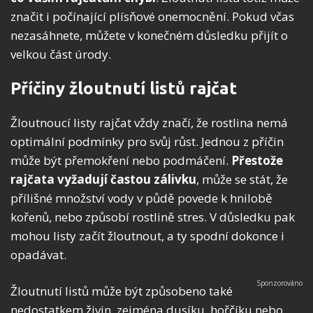
značit i počínající plísňové onemocnění. Pokud včas
nezasáhnete, můžete v konečném důsledku přijít o
velkou část úrody.
Příčiny žloutnutí listů rajčat
Žloutnoucí listy rajčat vždy značí, že rostlina nemá
optimální podmínky pro svůj růst. Jednou z příčin
může být přemokření nebo podmáčení.
Přestože
rajčata vyžadují častou zálivku
, může se stát, že
přílišné množství vody v půdě povede k hnilobě
kořenů, nebo způsobí rostlině stres. V důsledku pak
mohou listy začít žloutnout, a ty spodní dokonce i
opadávat.
Žloutnutí listů může být způsobeno také
nedostatkem živin, zejména dusíku, hořčíku nebo