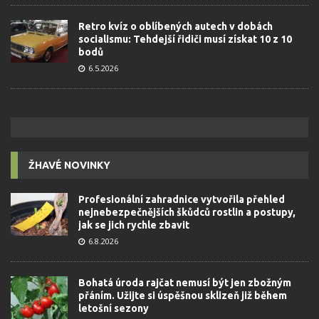
Retro kvíz o oblíbených autech v dobách
socialismu: Tehdejší řidiči musí získat 10 z 10
bodů
6.5.2026
ŽHAVÉ NOVINKY
Profesionální zahradnice vytvořila přehled
nejnebezpečnějších škůdců rostlin a postupy,
jak se jich rychle zbavit
6.8.2026
Bohatá úroda rajčat nemusí být jen zbožným
přáním. Užijte si úspěšnou sklizeň již během
letošní sezony