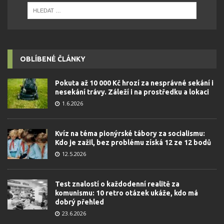
OBLÍBENÉ ČLÁNKY
Pokuta až 10 000 Kč hrozí za nesprávné sekání i
nesekání trávy. Záleží i na prostředku a lokaci
1.6.2026
Kvíz na téma pionýrské tábory za socialismu:
Kdo je zažil, bez problému získá 12 ze 12 bodů
12.5.2026
Test znalostí o každodenní realitě za
komunismu: 10 retro otázek ukáže, kdo má
dobrý přehled
23.6.2026