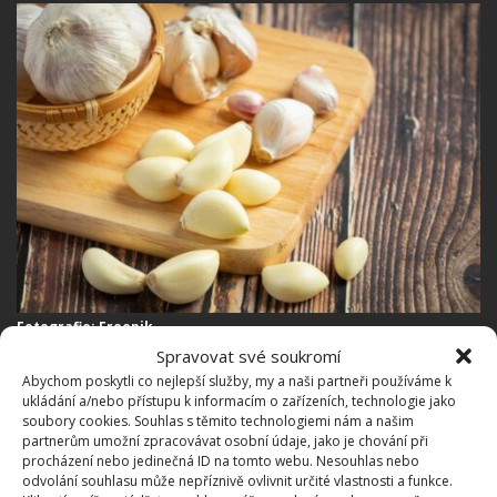
Fotografie: Freepik
Spravovat své soukromí
Jako prevenci plísní používejte domácí postřik z jedlé
Abychom poskytli co nejlepší služby, my a naši partneři používáme k
sody (jedna polévková lžíce na 4 litry vody). Použít
ukládání a/nebo přístupu k informacím o zařízeních, technologie jako
soubory cookies. Souhlas s těmito technologiemi nám a našim
můžete i neemový olej (dvě lžíce na čtyři litry vody).
partnerům umožní zpracovávat osobní údaje, jako je chování při
Výluh z česneku nebo cibule
je také velmi účinný
procházení nebo jedinečná ID na tomto webu. Nesouhlas nebo
odvolání souhlasu může nepříznivě ovlivnit určité vlastnosti a funkce.
proti růstu plísní
. Pokud je příčinou žloutnutí