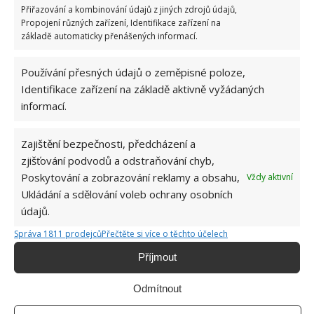
Přiřazování a kombinování údajů z jiných zdrojů údajů,
Propojení různých zařízení, Identifikace zařízení na
základě automaticky přenášených informací.
Používání přesných údajů o zeměpisné poloze,
Identifikace zařízení na základě aktivně vyžádaných
DOMÁCÍ POSTŘIK
PĚSTOVÁNÍ RAJČAT
informací.
ŽLOUTNUTÍ LISTŮ
Zajištění bezpečnosti, předcházení a
zjišťování podvodů a odstraňování chyb,
Poskytování a zobrazování reklamy a obsahu,
Jiří Kolář
Vždy aktivní
Ukládání a sdělování voleb ochrany osobních
Absolvent České zemědělské
údajů.
univerzity, který je již od malička
velkým kutilem. V podstatě vše, co je
Správa 1811 prodejců
Přečtěte si více o těchto účelech
možné najít v j...
[Více o autorovi]
Příjmout
Odmítnout