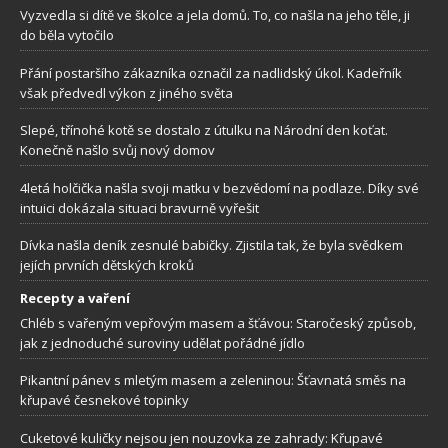
Vyzvedla si dítě ve školce a jela domů. To, co našla na jeho těle, ji
do běla vytočilo
Přání postaršího zákazníka označil za nadlidský úkol. Kadeřník
však předvedl výkon z jiného světa
Slepé, třínohé kotě se dostalo z útulku na Národní den koťat.
Konečně našlo svůj nový domov
4letá holčička našla svoji matku v bezvědomí na podlaze. Díky své
intuici dokázala situaci bravurně vyřešit
Dívka našla deník zesnulé babičky. Zjistila tak, že byla svědkem
jejích prvních dětských kroků
Recepty a vaření
Chléb s vařeným vepřovým masem a šťávou: Staročeský způsob,
jak z jednoduché suroviny udělat pořádné jídlo
Pikantní pánev s mletým masem a zeleninou: Šťavnatá směs na
křupavé česnekové topinky
Cuketové kuličky nejsou jen nouzovka ze zahrady: Křupavé