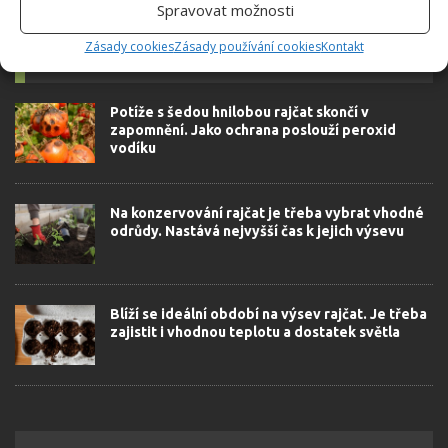
Spravovat možnosti
Zásady cookies
Zásady používání cookies
Kontakt
SOUVISEJÍCÍ ČLÁNKY
Potíže s šedou hnilobou rajčat skončí v
zapomnění. Jako ochrana poslouží peroxid
vodíku
Na konzervování rajčat je třeba vybrat vhodné
odrůdy. Nastává nejvyšší čas k jejich výsevu
Blíží se ideální období na výsev rajčat. Je třeba
zajistit i vhodnou teplotu a dostatek světla