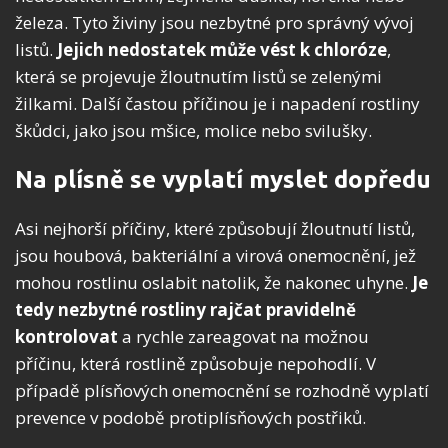
železa. Tyto živiny jsou nezbytné pro správný vývoj
listů.
Jejich nedostatek může vést k chloróze
,
která se projevuje žloutnutím listů se zelenými
žilkami. Další častou příčinou je i napadení rostliny
škůdci, jako jsou mšice, molice nebo svilušky.
Na plísně se vyplatí myslet dopředu
Asi nejhorší příčiny, které způsobují žloutnutí listů,
jsou houbová, bakteriální a virová onemocnění, jež
mohou rostlinu oslabit natolik, že nakonec uhyne.
Je
tedy nezbytné rostliny rajčat pravidelně
kontrolovat
a rychle zareagovat na možnou
příčinu, která rostlině způsobuje nepohodlí. V
případě plísňových onemocnění se rozhodně vyplatí
prevence v podobě protiplísňových postřiků.