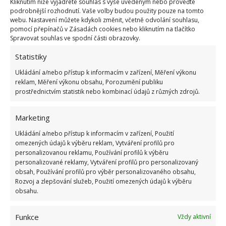
Kliknutím níže vyjádřete souhlas s výše uvedeným nebo proveďte
nedostatek živin, můžete je rajčeti dodat v podobě
podrobnější rozhodnutí. Vaše volby budou použity pouze na tomto
webu. Nastavení můžete kdykoli změnit, včetně odvolání souhlasu,
výluhu z kopřiv, které dodají dusík, nebo
pomocí přepínačů v Zásadách cookies nebo kliknutím na tlačítko
banánových slupek, jež zase doplní především
Spravovat souhlas ve spodní části obrazovky.
hořčík.
Statistiky
Ukládání a/nebo přístup k informacím v zařízení, Měření výkonu
Zdroj:
Genialne
reklam, Měření výkonu obsahu, Porozumění publiku
prostřednictvím statistik nebo kombinací údajů z různých zdrojů.
Marketing
Ukládání a/nebo přístup k informacím v zařízení, Použití
omezených údajů k výběru reklam, Vytváření profilů pro
personalizovanou reklamu, Používání profilů k výběru
personalizované reklamy, Vytváření profilů pro personalizovaný
obsah, Používání profilů pro výběr personalizovaného obsahu,
Rozvoj a zlepšování služeb, Použití omezených údajů k výběru
obsahu.
Funkce
Vždy aktivní