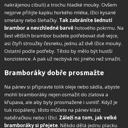
nakrájenou cibuli) a trochu hladké mouky. Ovšem
nejprve přilijte kapku horkého mléka, lžíci kysané
smetany nebo šlehačky.
Tak zabráníte šednutí
brambor a nevzhledné barvě
hotového pokrmu. Na
šest větších brambor budete potřebovat dvě vejce,
asi čtyři stroužky česneku, jednu až dvě lžíce mouky.
Ostatní podle potřeby. Těsto by mělo být hustší
konzistence. A pak už nezbývá nic jiného než smažit.
Bramboráky dobře prosmažte
Na pánev si připravte tolik oleje nebo sádla, abyste
mohli bramboráky nejen osmažit do zlatova a
křupava, ale aby byly prosmažené i uvnitř. Když je
tuk rozpálený, těsto můžete na pánev klást
naběračkou nebo i lžící.
Záleží na tom, jak velké
bramboráky si přejete
. Někdo dělá jednu placku