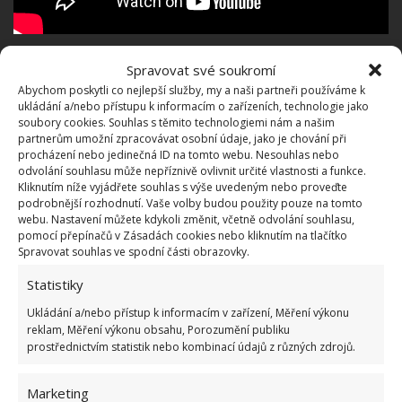
Hotové bramboráky odložte na okamžik na papírové
Spravovat své soukromí
Abychom poskytli co nejlepší služby, my a naši partneři používáme k
utěrky, abyste odstranili přebytečný tuk, doporučují
ukládání a/nebo přístupu k informacím o zařízeních, technologie jako
na webu ProŽeny. Podávejte hned, vychladlé
soubory cookies. Souhlas s těmito technologiemi nám a našim
partnerům umožní zpracovávat osobní údaje, jako je chování při
bramboráky totiž ztratí tu báječnou křupavost. A
procházení nebo jedinečná ID na tomto webu. Nesouhlas nebo
ještě jeden tip:
kdybyste chtěli připravit
odvolání souhlasu může nepříznivě ovlivnit určité vlastnosti a funkce.
Kliknutím níže vyjádřete souhlas s výše uvedeným nebo proveďte
bramboráky plněné
(uzené maso, klobása, škvarky,
podrobnější rozhodnutí. Vaše volby budou použity pouze na tomto
zelenina aj.), udělejte na pánev placku, nechte ji
webu. Nastavení můžete kdykoli změnit, včetně odvolání souhlasu,
pomocí přepínačů v Zásadách cookies nebo kliknutím na tlačítko
maličko odspodu smažit a vložte lžící náplň. Pak
Spravovat souhlas ve spodní části obrazovky.
přidejte druhou vrstvu těsta tak, aby se placky
Statistiky
spojily.
Ukládání a/nebo přístup k informacím v zařízení, Měření výkonu
Nechte spodek prosmažit dokonale, a pak – pomocí
reklam, Měření výkonu obsahu, Porozumění publiku
prostřednictvím statistik nebo kombinací údajů z různých zdrojů.
obracečky – placku otočte a dobře prosmažte z
druhé strany. Na webu BydlímeÚtulně jsme
Marketing