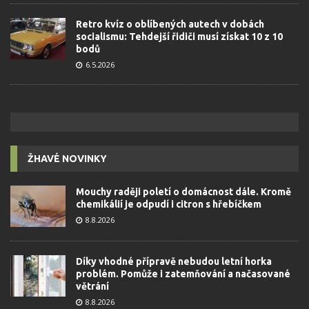
Retro kvíz o oblíbených autech v dobách
socialismu: Tehdejší řidiči musí získat 10 z 10
bodů
6.5.2026
ŽHAVÉ NOVINKY
Mouchy raději poletí o domácnost dále. Kromě
chemikálií je odpudí i citron s hřebíčkem
8.8.2026
Díky vhodné přípravě nebudou letní horka
problém. Pomůže i zatemňování a načasované
větrání
8.8.2026