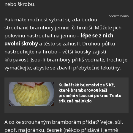
nebo škrobu.
Pak máte možnost vybrat si, zda budou
strouhané brambory jemné, či hrubší. Můžete jich
polovinu nastrouhat na jemno –
lépe se z nich
uvolní škroby
a těsto se zahustí. Druhou půlku
nastrouhejte na hrubo – větší kousky zajistí
křupavost. Jsou-li brambory příliš vodnaté, trochu je
vymačkejte, abyste se zbavili přebytečné tekutiny.
Kulinářské tajemství za 5 Kč,
které bramborovou kaši
promění v luxusní pokrm: Tento
trik zná málokdo
A co ke strouhaným bramborám přidat? Vejce, sůl,
pepř, majoránku, česnek (někdo přidává i jemně