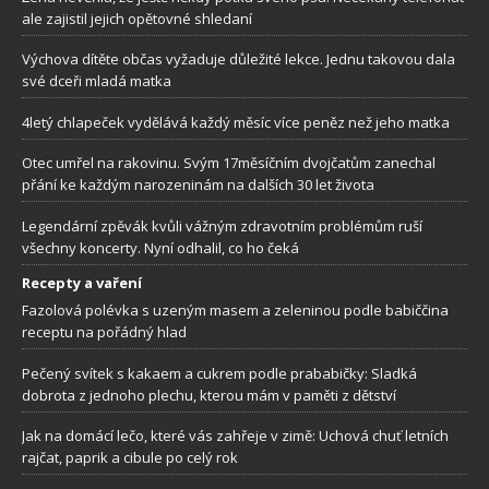
ale zajistil jejich opětovné shledaní
Výchova dítěte občas vyžaduje důležité lekce. Jednu takovou dala
své dceři mladá matka
4letý chlapeček vydělává každý měsíc více peněz než jeho matka
Otec umřel na rakovinu. Svým 17měsíčním dvojčatům zanechal
přání ke každým narozeninám na dalších 30 let života
Legendární zpěvák kvůli vážným zdravotním problémům ruší
všechny koncerty. Nyní odhalil, co ho čeká
Recepty a vaření
Fazolová polévka s uzeným masem a zeleninou podle babiččina
receptu na pořádný hlad
Pečený svítek s kakaem a cukrem podle prababičky: Sladká
dobrota z jednoho plechu, kterou mám v paměti z dětství
Jak na domácí lečo, které vás zahřeje v zimě: Uchová chuť letních
rajčat, paprik a cibule po celý rok