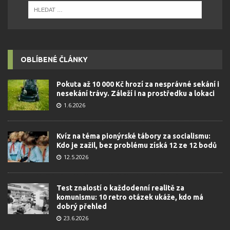
OBLÍBENÉ ČLÁNKY
Pokuta až 10 000 Kč hrozí za nesprávné sekání i
nesekání trávy. Záleží i na prostředku a lokaci
1.6.2026
Kvíz na téma pionýrské tábory za socialismu:
Kdo je zažil, bez problému získá 12 ze 12 bodů
12.5.2026
Test znalostí o každodenní realitě za
komunismu: 10 retro otázek ukáže, kdo má
dobrý přehled
23.6.2026