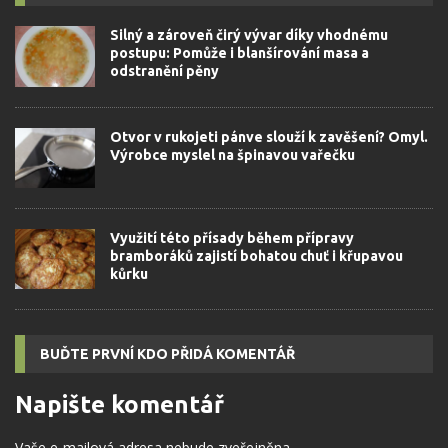
Silný a zároveň čirý vývar díky vhodnému
postupu: Pomůže i blanšírování masa a
odstranění pěny
Otvor v rukojeti pánve slouží k zavěšení? Omyl.
Výrobce myslel na špinavou vařečku
Využití této přísady během přípravy
bramboráků zajistí bohatou chuť i křupavou
kůrku
BUĎTE PRVNÍ KDO PŘIDÁ KOMENTÁŘ
Napište komentář
Vaše e-mailová adresa nebude zveřejněna.