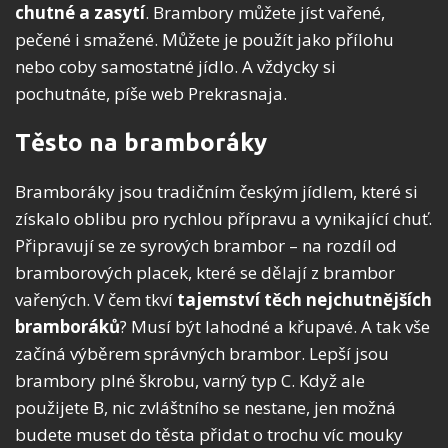
chutné a zasytí
. Brambory můžete jíst vařené,
pečené i smažené. Můžete je použít jako přílohu
nebo coby samostatné jídlo. A vždycky si
pochutnáte, píše web Prekrasnaja.
Těsto na bramboráky
Bramboráky jsou tradičním českým jídlem, které si
získalo oblibu pro rychlou přípravu a vynikající chuť.
Připravují se ze syrových brambor – na rozdíl od
bramborových placek, které se dělají z brambor
vařených. V čem tkví
tajemství těch nejchutnějších
bramboráků
? Musí být lahodné a křupavé. A tak vše
začíná výběrem správných brambor. Lepší jsou
brambory plné škrobu, varný typ C. Když ale
použijete B, nic zvláštního se nestane, jen možná
budete muset do těsta přidat o trochu víc mouky