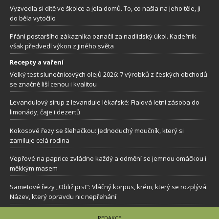
Vyzvedla si dítě ve školce a jela domů. To, co našla na jeho těle, ji
do běla vytočilo
Přání postaršího zákazníka označil za nadlidský úkol. Kadeřník
však předvedl výkon z jiného světa
Recepty a vaření
Velký test slunečnicových olejů 2026: 7 výrobků z českých obchodů
se značně liší cenou i kvalitou
Levandulový sirup z levandule lékařské: Fialová letní zásoba do
limonády, čaje i dezertů
Kokosové řezy se šlehačkou: Jednoduchý moučník, který si
zamiluje celá rodina
Vepřové na paprice zvládne každý a odmění se jemnou omáčkou i
měkkým masem
Sametové řezy „Obliž prst”: Vláčný korpus, krém, který se rozplývá.
Název, který opravdu nic nepřehání
REDAKCE