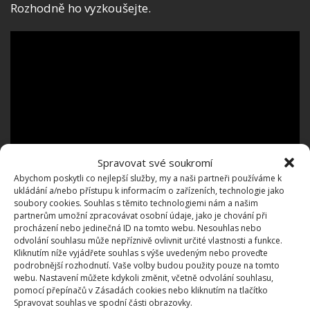
Rozhodně ho vyzkoušejte.
Spravovat své soukromí
Abychom poskytli co nejlepší služby, my a naši partneři používáme k
ukládání a/nebo přístupu k informacím o zařízeních, technologie jako
soubory cookies. Souhlas s těmito technologiemi nám a našim
partnerům umožní zpracovávat osobní údaje, jako je chování při
procházení nebo jedinečná ID na tomto webu. Nesouhlas nebo
odvolání souhlasu může nepříznivě ovlivnit určité vlastnosti a funkce.
Kliknutím níže vyjádřete souhlas s výše uvedeným nebo proveďte
podrobnější rozhodnutí. Vaše volby budou použity pouze na tomto
webu. Nastavení můžete kdykoli změnit, včetně odvolání souhlasu,
pomocí přepínačů v Zásadách cookies nebo kliknutím na tlačítko
Spravovat souhlas ve spodní části obrazovky.