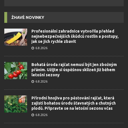
ŽHAVÉ NOVINKY
Profesionální zahradnice vytvořila přehled
nejnebezpečnějších škůdců rostlin a postupy,
jak se jich rychle zbavit
6.8.2026
Bohatá úroda rajčat nemusí být jen zbožným
přáním. Užijte si úspěšnou sklizeň již během
letošní sezony
6.8.2026
Přírodní hnojiva pro pěstování rajčat, která
zajistí bohatou úrodu šťavnatých a chutných
plodů. Připravte se na letošní sezonu včas
6.8.2026