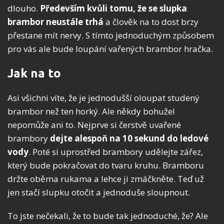
dlouho.
Především kvůli tomu, že se slupka
brambor neustále trhá
a člověk na to dost brzy
přestane mít nervy. S tímto jednoduchým způsobem
pro vás ale bude loupání vařených brambor hračka.
Jak na to
Asi všichni víte, že je jednodušší oloupat studený
brambor než ten horký. Ale někdy bohužel
nepomůže ani to. Nejprve si čerstvě uvařené
brambory
dejte alespoň na 10 sekund do ledové
vody
. Poté si uprostřed brambory udělejte zářez,
který bude pokračovat do tvaru kruhu. Bramboru
držte oběma rukama a lehce ji zmáčkněte. Teď už
jen stačí slupku otočit a jednoduše sloupnout.
To jste nečekali, že to bude tak jednoduché, že? Ale