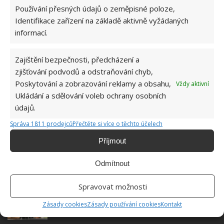
BRAMBORY
LOUPÁNÍ
VAŘENÍ
Používání přesných údajů o zeměpisné poloze,
Identifikace zařízení na základě aktivně vyžádaných
informací.
Jiří Kolář
Absolvent České zemědělské
Zajištění bezpečnosti, předcházení a
univerzity, který je již od malička
zjišťování podvodů a odstraňování chyb,
velkým kutilem. V podstatě vše, co je
Poskytování a zobrazování reklamy a obsahu,
Vždy aktivní
možné najít v j...
[Více o autorovi]
Ukládání a sdělování voleb ochrany osobních
údajů.
Správa 1811 prodejců
Přečtěte si více o těchto účelech
Příjmout
Odmítnout
SOUVISEJÍCÍ ČLÁNKY
Spravovat možnosti
Vaření bez pokličky je zásadní chyba, díky
které přicházíte o řadu výhod
Zásady cookies
Zásady používání cookies
Kontakt