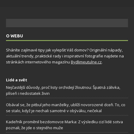
O WEBU
Sháníte zajímavé tipy jak vylepšit Váš domov? Originální nápady,
aktuální trendy, praktické rady i inspirativní fotografie najdete na
stránkách internetového magazínu
Bydlimeutulne.cz
.
Lidé a svět
Nejčastější důvody, proč listy orchidejí žloutnou: Špatná zálivka,
plíseň i nedostatek živin
Obával se, že pitbul jeho manželky, ublíží novorozené dceři. To, co
se stalo, když je nechali samotné v obýváku, nečekal
Kadeřník proměnil bezdomovce Marka: Z výsledku cizí lidé sotva
poznali, že jde o stejného muže