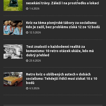
nesekání trávy. Záleží i na prostředku a lokaci
1.6.2026
Kvíz na téma pionýrské tábory za socialismu:
Kdo je zažil, bez problému získá 12 ze 12 bodů
12.5.2026
Test znalostí o každodenní realitě za
komunismu: 10 retro otázek ukáže, kdo má
dobrý přehled
23.6.2026
Retro kvíz o oblíbených autech v dobách
socialismu: Tehdejší řidiči musí získat 10 z 10
bodů
6.5.2026