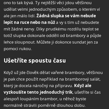
ono to tak bývá. Ty nejtěžší věci jdou většinou
udělat velmi jednoduchým způsobem, o kterém ví
ale jen málo lidí.
Žádná slupka se vám nebude
lepit na ruce nebo na nůž
a vy s tím už nebudete
mít žádné nervy. Díky prudkému rozdílu teplot se
totiž slupka dokonale oddělí od brambory a půjde
lehce sloupnout. Můžete ji dokonce sundat jen za
pomoci rukou.
Ušetříte spoustu času
Když už jde člověk dělat vařené brambory, většinou
je pak chce použít například na bramborový salát,
který je docela náročný na přípravu.
Když ale
vyzkoušíte tento jednoduchý trik
, ušetříte si čas
alespoň loupáním brambor, u něhož byste
normálně strávili poměrně dlouhou dobu.