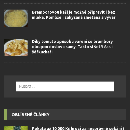
Bramborovou kaši je možné připravit i bez
mléka. Pomůže i zakysaná smetana a vývar
Díky tomuto způsobu vaření se brambory
oloupou doslova samy. Takto si šetří čas i
šéfkuchaři
OBLÍBENÉ ČLÁNKY
Pokuta až 10 000 Kč hrozí za nesprávné sekání i