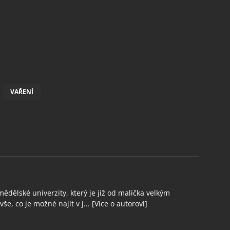
VAŘENÍ
ědělské univerzity, který je již od malička velkým
še, co je možné najít v j...
[Více o autorovi]