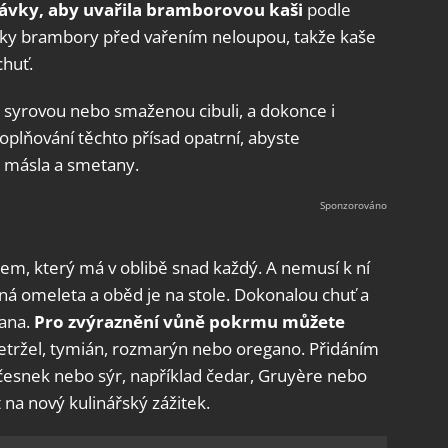
ávky, aby uvařila bramborovou kaši
podle
ařky brambory před vařením neloupou, takže kaše
chuť.
u, syrovou nebo smaženou cibuli, a dokonce i
oplňování těchto přísad opatrní, abyste
, másla a smetany.
m, který má v oblibě snad každý. A nemusí k ní
čná omeleta a oběd je na stole. Dokonalou chuť a
tana.
Pro zvýraznění vůně pokrmu můžete
 petržel, tymián, rozmarýn nebo oregano. Přidáním
 česnek nebo sýr, například čedar, Gruyère nebo
 na nový kulinářský zážitek.