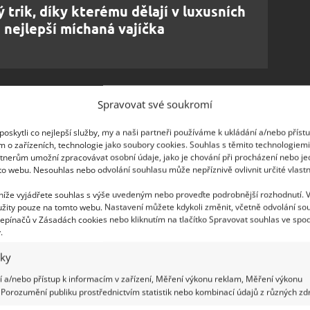
trik, díky kterému dělají v luxusních
 nejlepší míchaná vajíčka
u
Spravovat své soukromí
ě je jednoduchý, ale účinný způsob, jak zlepšit
oskytli co nejlepší služby, my a naši partneři používáme k ukládání a/nebo příst
je snadná a hotový pokrm bude pikantnější a plný
m o zařízeních, technologie jako soubory cookies. Souhlas s těmito technologiem
tnerům umožní zpracovávat osobní údaje, jako je chování při procházení nebo j
vý, tak i zeleninový.
Mějte však na paměti, že
to webu. Nesouhlas nebo odvolání souhlasu může nepříznivě ovlivnit určité vlastn
ní při dosolování kaše. Nejste-li si jistí, dosolte ji
 níže vyjádřete souhlas s výše uvedeným nebo proveďte podrobnější rozhodnutí. 
žity pouze na tomto webu. Nastavení můžete kdykoli změnit, včetně odvolání so
epínačů v Zásadách cookies nebo kliknutím na tlačítko Spravovat souhlas ve spod
é koření, myslete na to, že je v něm obvykle také
.
rambory ve vodě, ale místo mléka či smetany do
iky
 a/nebo přístup k informacím v zařízení, Měření výkonu reklam, Měření výkonu
Porozumění publiku prostřednictvím statistik nebo kombinací údajů z různých zdr