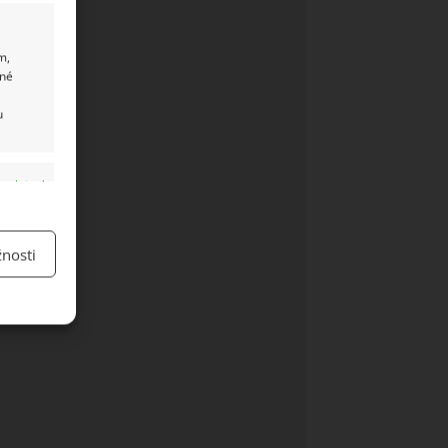
m,
ané
u
y aktivní
nosti
y aktivní