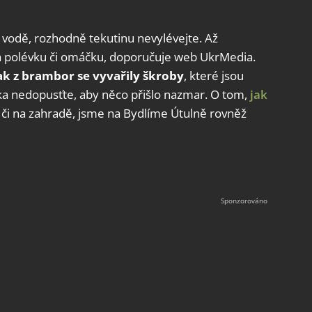
 vodě, rozhodně tekutinu nevylévejte. Až
na polévku či omáčku, doporučuje web UkrMedia.
ak z brambor se vyvařily škroby
, které jsou
tka nedopusťte, aby něco přišlo nazmar. O tom,
jak
či na zahradě, jsme na Bydlíme Útulně rovněž