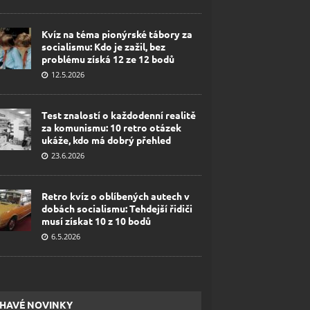
Kvíz na téma pionýrské tábory za
socialismu: Kdo je zažil, bez
problému získá 12 ze 12 bodů
12.5.2026
Test znalostí o každodenní realitě
za komunismu: 10 retro otázek
ukáže, kdo má dobrý přehled
23.6.2026
Retro kvíz o oblíbených autech v
dobách socialismu: Tehdejší řidiči
musí získat 10 z 10 bodů
6.5.2026
HAVÉ NOVINKY