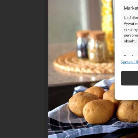
Market
Ukládání
Vytvářen
reklamy,
persona
obsahu.
Funkc
Správa 18
Přiřazov
Identifi
Použív
základ
Zajišt
odstra
Ukládá