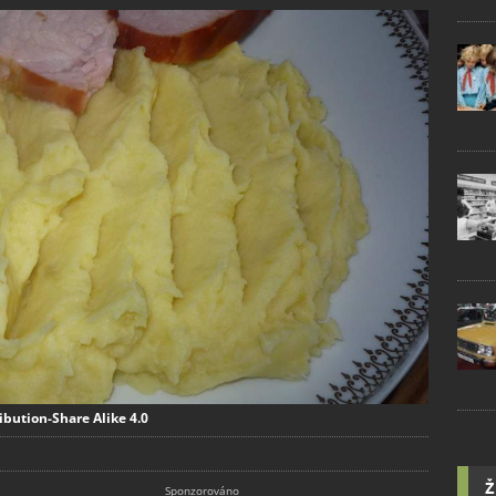
ibution-Share Alike 4.0
Ž