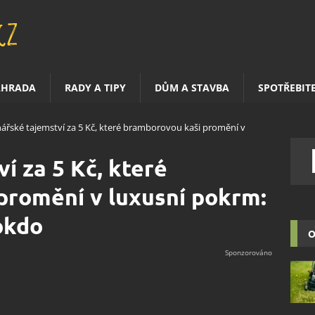
AHRADA
RADY A TIPY
DŮM A STAVBA
SPOTŘEBIT
nářské tajemství za 5 Kč, které bramborovou kaši promění v
í za 5 Kč, které
promění v luxusní pokrm:
okdo
O