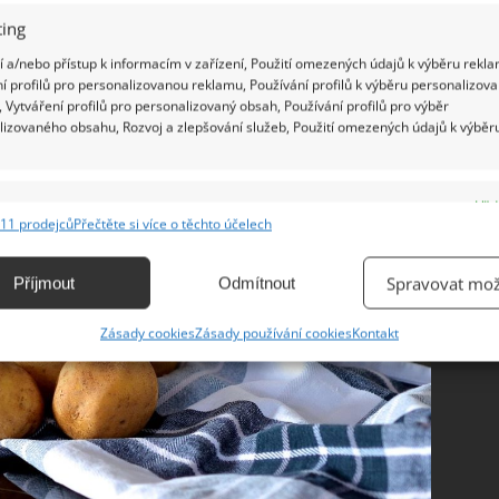
ing
 a/nebo přístup k informacím v zařízení, Použití omezených údajů k výběru rekla
í profilů pro personalizovanou reklamu, Používání profilů k výběru personalizov
 Vytváření profilů pro personalizovaný obsah, Používání profilů pro výběr
lizovaného obsahu, Rozvoj a zlepšování služeb, Použití omezených údajů k výběr
e
Vžd
11 prodejců
Přečtěte si více o těchto účelech
ání a kombinování údajů z jiných zdrojů údajů, Propojení různých zařízení,
kace zařízení na základě automaticky přenášených informací.
Spravovat mož
Příjmout
Odmítnout
ání přesných údajů o zeměpisné poloze, Identifikace zařízení na
Zásady cookies
Zásady používání cookies
Kontakt
ě aktivně vyžádaných informací.
ění bezpečnosti, předcházení a zjišťování podvodů a
ňování chyb, Poskytování a zobrazování reklamy a obsahu,
Vžd
ní a sdělování voleb ochrany osobních údajů.