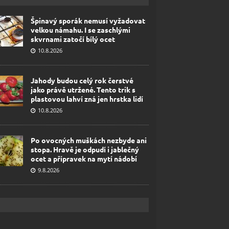
Špinavý sporák nemusí vyžadovat
velkou námahu. I se zaschlými
skvrnami zatočí bílý ocet
10.8.2026
Jahody budou celý rok čerstvé
jako právě utržené. Tento trik s
plastovou lahví zná jen hrstka lidí
10.8.2026
Po ovocných muškách nezbyde ani
stopa. Hravě je odpudí i jablečný
ocet a přípravek na mytí nádobí
9.8.2026