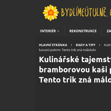
INTERIÉR
REKONSTRUKCE
Z
HLAVNÍ STRÁNKA
RADY A TIPY
Kuli
luxusní pokrm: Tento trik zná málokdo
Kulinářské tajemstv
bramborovou kaši 
Tento trik zná mál