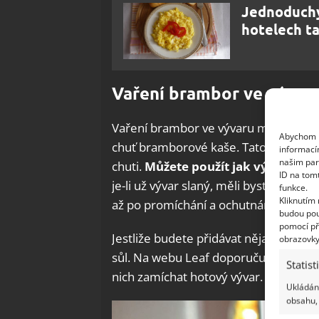
Jednoduchý 
hotelech ta
Vaření brambor ve vývar
Vaření brambor ve vývaru místo ve vod
Abychom p
chuť bramborové kaše. Tato příprava 
informací
našim par
chuti.
Můžete použít jak vývar maso
ID na tom
je-li už vývar slaný, měli byste být opatr
funkce.
Kliknutím
až po promíchání a ochutnání.
budou pou
pomocí př
Jestliže budete přidávat nějaké sušen
obrazovky
sůl. Na webu Leaf doporučují vařit b
Statist
nich zamíchat hotový vývar.
Ukládání
obsahu, 