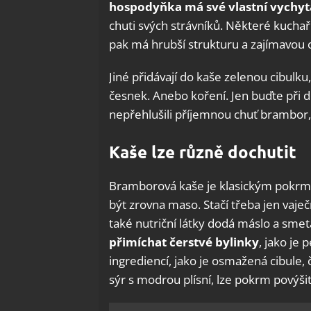
hospodyňka má své vlastní vychyt
chuti svých strávníků. Některé kuch
pak má hrubší strukturu a zajímavou 
Jiné přidávají do kaše zelenou cibulk
česnek. Anebo koření. Jen buďte při d
nepřehlušili příjemnou chuť brambor
Kaše lze různě dochutit
Bramborová kaše je klasickým pokrme
být zrovna maso. Stačí třeba jen vaje
také nutriční látky dodá máslo a sme
přimíchat čerstvé bylinky
, jako je
ingrediencí, jako je osmažená cibule,
sýr s modrou plísní, lze pokrm povýšit