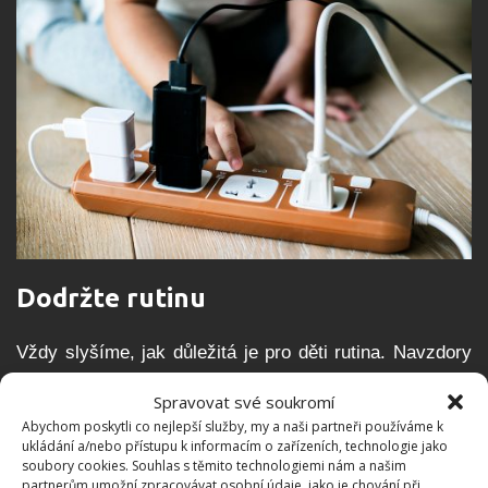
Dodržte rutinu
Vždy slyšíme, jak důležitá je pro děti rutina. Navzdory
skutečnosti, že váš dům může být v nepořádku, je stále
Spravovat své soukromí
možné zachovat smysl pro pořádek prostřednictvím
Abychom poskytli co nejlepší služby, my a naši partneři používáme k
rutiny. V závislosti na věku vašich dětí to může
ukládání a/nebo přístupu k informacím o zařízeních, technologie jako
soubory cookies. Souhlas s těmito technologiemi nám a našim
znamenat různé věci. Každý den si můžete dát snídani
partnerům umožní zpracovávat osobní údaje, jako je chování při