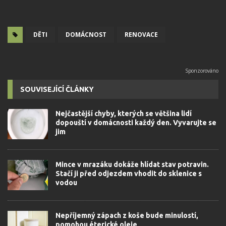
DĚTI
DOMÁCNOST
RENOVACE
SOUVISEJÍCÍ ČLÁNKY
Nejčastější chyby, kterých se většina lidí
dopouští v domácnosti každý den. Vyvarujte se
jim
Mince v mrazáku dokáže hlídat stav potravin.
Stačí ji před odjezdem vhodit do sklenice s
vodou
Nepříjemný zápach z koše bude minulostí,
pomohou éterické oleje