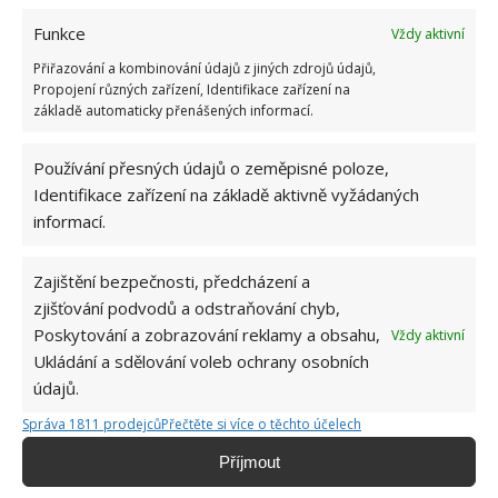
nápor na nervy. Je důležité, aby dospělí řešili tyto
Funkce
Vždy aktivní
problémy mimo dětí, aby jim pomohli udržet pocit
Přiřazování a kombinování údajů z jiných zdrojů údajů,
normality a klidu. Poslední věc, kterou vaše děti
Propojení různých zařízení, Identifikace zařízení na
základě automaticky přenášených informací.
potřebují během renovace, je obávat se, že jejich rodiče
ztrácejí kontrolu nad situací. Zejména problémy s
Používání přesných údajů o zeměpisné poloze,
penězi mohou u starších dětí vyvolávat úzkost. Vaše
Identifikace zařízení na základě aktivně vyžádaných
starosti a obavy se mohou filtrovat na ně, takže je
informací.
důležité, aby tyto diskuse mezi dospělými probíhaly v
soukromí. Děti jsou jako houby a nasají do sebe váš
Zajištění bezpečnosti, předcházení a
stres.
zjišťování podvodů a odstraňování chyb,
Poskytování a zobrazování reklamy a obsahu,
Vždy aktivní
Udělejte si společné volno
Ukládání a sdělování voleb ochrany osobních
údajů.
Někdy může být tento proces zdlouhavý a otravný,
Správa 1811 prodejců
Přečtěte si více o těchto účelech
nejen pro rodiče, ale zvlášť pro děti. Udělejte si i během
Příjmout
renovace bytu/domu na sebe všichni čas a vyrazte na