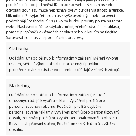
ve stejnou dobu – pomůže to vaší rodině začít den s
procházení nebo jedinečná ID na tomto webu. Nesouhlas nebo
odvolání souhlasu může nepříznivě ovlivnit určité vlastnosti a funkce.
pocitem normality.
Kliknutím níže vyjádřete souhlas s výše uvedeným nebo proveďte
podrobnější rozhodnutí. Vaše volby budou použity pouze na tomto
webu. Nastavení můžete kdykoli změnit, včetně odvolání souhlasu,
Dopřejte starším dětem koníčky, mladším čas na hraní
pomocí přepínačů v Zásadách cookies nebo kliknutím na tlačítko
apod. Pokud je součástí renovace i vaše ložnice či
Spravovat souhlas ve spodní části obrazovky.
dětský pokoj, snažte se zajistit klidné místo pro
Statistiky
spánek, psaní úkolů či hraní dětí. Mohlo by to
Ukládání a/nebo přístup k informacím v zařízení, Měření výkonu
znamenat, že budete všichni ubytování v obývacím
reklam, Měření výkonu obsahu, Porozumění publiku
prostřednictvím statistik nebo kombinací údajů z různých zdrojů.
pokoji po dobu několika týdnů, což je v pořádku, pokud
je v tom určitý stupeň organizovanosti.
Marketing
Udržte kontrolu nad situací
Ukládání a/nebo přístup k informacím v zařízení, Použití
omezených údajů k výběru reklam, Vytváření profilů pro
personalizovanou reklamu, Používání profilů k výběru
Renovace domácnosti může vyvolat celou řadu
personalizované reklamy, Vytváření profilů pro personalizovaný
nepředvídatelných problémů. Například, že
obsah, Používání profilů pro výběr personalizovaného obsahu,
Rozvoj a zlepšování služeb, Použití omezených údajů k výběru
instalatérská práce bude trvat déle, než jste původně
obsahu.
předpokládali. Taková překvapení mohou znamenat