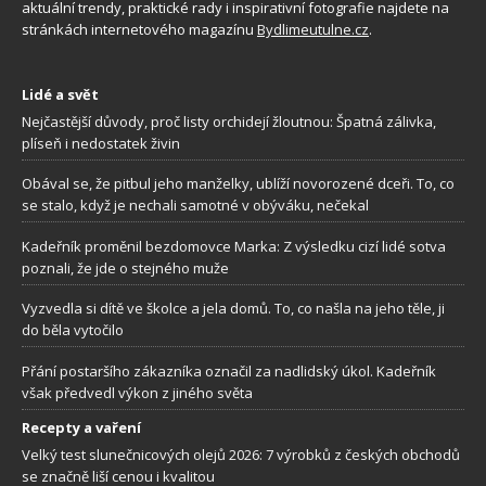
aktuální trendy, praktické rady i inspirativní fotografie najdete na
stránkách internetového magazínu
Bydlimeutulne.cz
.
Lidé a svět
Nejčastější důvody, proč listy orchidejí žloutnou: Špatná zálivka,
plíseň i nedostatek živin
Obával se, že pitbul jeho manželky, ublíží novorozené dceři. To, co
se stalo, když je nechali samotné v obýváku, nečekal
Kadeřník proměnil bezdomovce Marka: Z výsledku cizí lidé sotva
poznali, že jde o stejného muže
Vyzvedla si dítě ve školce a jela domů. To, co našla na jeho těle, ji
do běla vytočilo
Přání postaršího zákazníka označil za nadlidský úkol. Kadeřník
však předvedl výkon z jiného světa
Recepty a vaření
Velký test slunečnicových olejů 2026: 7 výrobků z českých obchodů
se značně liší cenou i kvalitou