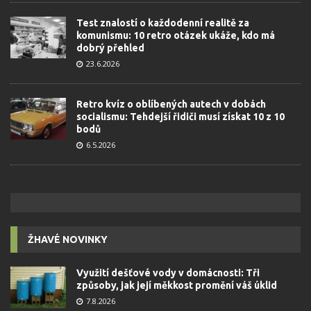
Test znalostí o každodenní realitě za
komunismu: 10 retro otázek ukáže, kdo má
dobrý přehled
23.6.2026
Retro kvíz o oblíbených autech v dobách
socialismu: Tehdejší řidiči musí získat 10 z 10
bodů
6.5.2026
ŽHAVÉ NOVINKY
Využití dešťové vody v domácnosti: Tři
způsoby, jak její měkkost promění váš úklid
7.8.2026