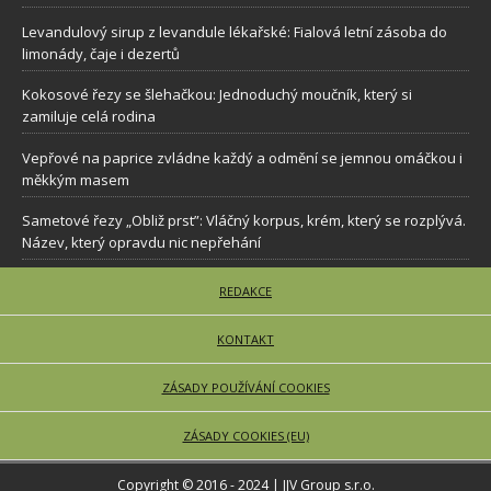
Levandulový sirup z levandule lékařské: Fialová letní zásoba do
limonády, čaje i dezertů
Kokosové řezy se šlehačkou: Jednoduchý moučník, který si
zamiluje celá rodina
Vepřové na paprice zvládne každý a odmění se jemnou omáčkou i
měkkým masem
Sametové řezy „Obliž prst”: Vláčný korpus, krém, který se rozplývá.
Název, který opravdu nic nepřehání
REDAKCE
KONTAKT
ZÁSADY POUŽÍVÁNÍ COOKIES
ZÁSADY COOKIES (EU)
Copyright © 2016 - 2024 | JJV Group s.r.o.