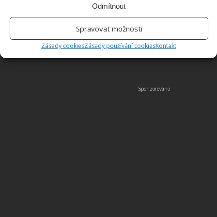
výlet. Zkuste spolu trávit čas příjemně. Všem to
Odmítnout
prospěje.
Spravovat možnosti
Obrázky: refreshrenovations
Zásady cookies
Zásady používání cookies
Kontakt