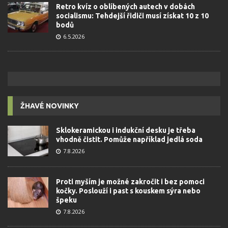
Retro kvíz o oblíbených autech v dobách
socialismu: Tehdejší řidiči musí získat 10 z 10
bodů
6.5.2026
ŽHAVÉ NOVINKY
Sklokeramickou i indukční desku je třeba
vhodně čistit. Pomůže například jedlá soda
7.8.2026
Proti myším je možné zakročit i bez pomoci
kočky. Poslouží i past s kouskem sýra nebo
špeku
7.8.2026