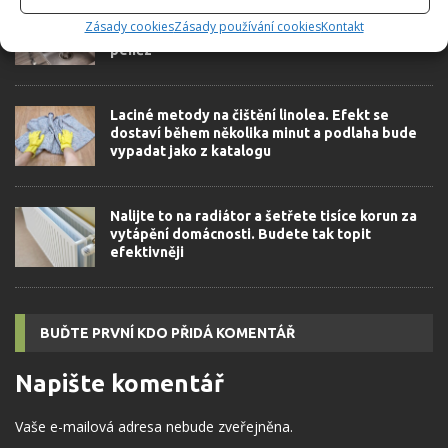
Češi vymysleli geniální fintu, díky které zápach
Zásady cookies
Zásady používání cookies
Kontakt
ze dřezu zmizí do 2 minut. Ušetříte tak spoustu
peněz
Laciné metody na čištění linolea. Efekt se
dostaví během několika minut a podlaha bude
vypadat jako z katalogu
Nalijte to na radiátor a šetřete tisíce korun za
vytápění domácnosti. Budete tak topit
efektivněji
BUĎTE PRVNÍ KDO PŘIDÁ KOMENTÁŘ
Napište komentář
Vaše e-mailová adresa nebude zveřejněna.