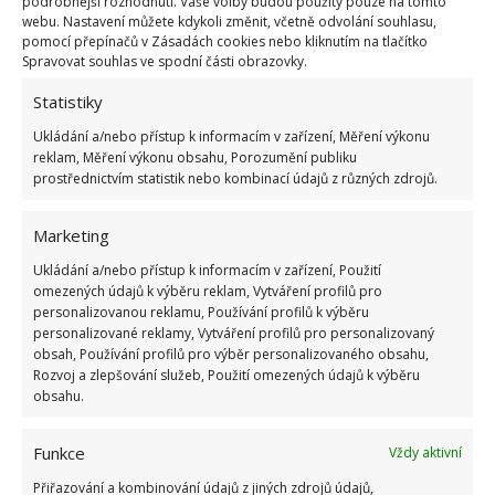
podrobnější rozhodnutí. Vaše volby budou použity pouze na tomto
jsme vám přinesli článek na BydlímeÚtulně.
webu. Nastavení můžete kdykoli změnit, včetně odvolání souhlasu,
pomocí přepínačů v Zásadách cookies nebo kliknutím na tlačítko
Spravovat souhlas ve spodní části obrazovky.
Statistiky
Ukládání a/nebo přístup k informacím v zařízení, Měření výkonu
reklam, Měření výkonu obsahu, Porozumění publiku
prostřednictvím statistik nebo kombinací údajů z různých zdrojů.
Marketing
Ukládání a/nebo přístup k informacím v zařízení, Použití
omezených údajů k výběru reklam, Vytváření profilů pro
personalizovanou reklamu, Používání profilů k výběru
personalizované reklamy, Vytváření profilů pro personalizovaný
obsah, Používání profilů pro výběr personalizovaného obsahu,
Rozvoj a zlepšování služeb, Použití omezených údajů k výběru
obsahu.
Funkce
Vždy aktivní
ALOBAL
DOMÁCÍ PRÁCE
ŽEHLENÍ
Přiřazování a kombinování údajů z jiných zdrojů údajů,