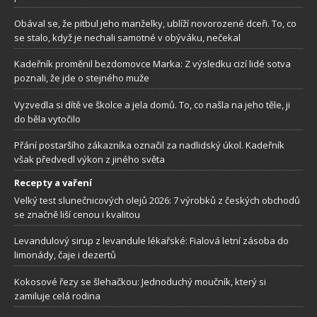
Obával se, že pitbul jeho manželky, ublíží novorozené dceři. To, co
se stalo, když je nechali samotné v obýváku, nečekal
Kadeřník proměnil bezdomovce Marka: Z výsledku cizí lidé sotva
poznali, že jde o stejného muže
Vyzvedla si dítě ve školce a jela domů. To, co našla na jeho těle, ji
do běla vytočilo
Přání postaršího zákazníka označil za nadlidský úkol. Kadeřník
však předvedl výkon z jiného světa
Recepty a vaření
Velký test slunečnicových olejů 2026: 7 výrobků z českých obchodů
se značně liší cenou i kvalitou
Levandulový sirup z levandule lékařské: Fialová letní zásoba do
limonády, čaje i dezertů
Kokosové řezy se šlehačkou: Jednoduchý moučník, který si
zamiluje celá rodina