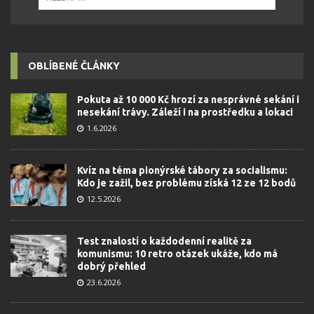
OBLÍBENÉ ČLÁNKY
Pokuta až 10 000 Kč hrozí za nesprávné sekání i
nesekání trávy. Záleží i na prostředku a lokaci
1.6.2026
Kvíz na téma pionýrské tábory za socialismu:
Kdo je zažil, bez problému získá 12 ze 12 bodů
12.5.2026
Test znalostí o každodenní realitě za
komunismu: 10 retro otázek ukáže, kdo má
dobrý přehled
23.6.2026