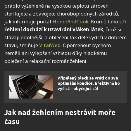
prádlo vyžehlené na vysokou teplotu zároveň
sterilujete a zbavujete choroboplodných zárodků,
jak informuje portál
HomeAndCook
. Kromě toho při
žehlení dochází k uzavírání vláken látek
, čímž se
stávají odolnější, a oblečení tak déle vydrží v dobrém
stavu, zmiňuje
VitalWeb
. Opomenout bychom
neměli ani vylepšení vzhledu díky hladkému
oblečení a relaxační rozměr žehlení.
Připálený plech se vrátí do své
optimální kondice. Efektivně ho
vyčistí i obyčejná sůl
Jak nad žehlením nestrávit moře
času