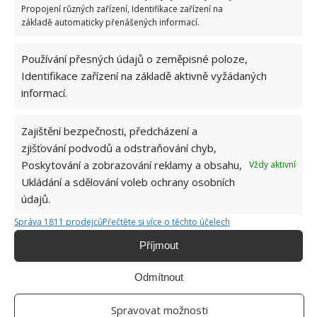
Propojení různých zařízení, Identifikace zařízení na
základě automaticky přenášených informací.
Přidejte svůj názor
Používání přesných údajů o zeměpisné poloze,
KOMENTOVAT
Identifikace zařízení na základě aktivně vyžádaných
informací.
Hana Musilová
Zajištění bezpečnosti, předcházení a
Do redakce Bydlimeutulne.cz se
zjišťování podvodů a odstraňování chyb,
přidala během svých studií a práce
redaktorky ji tak nadchla, že se
Poskytování a zobrazování reklamy a obsahu,
Vždy aktivní
rozhodla zůstat. Její v...
[Více o
Ukládání a sdělování voleb ochrany osobních
autorovi]
údajů.
Správa 1811 prodejců
Přečtěte si více o těchto účelech
Příjmout
Odmítnout
SOUVISEJÍCÍ ČLÁNKY
Spravovat možnosti