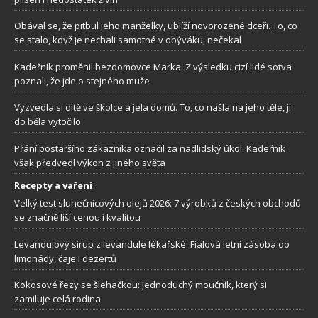
Obával se, že pitbul jeho manželky, ublíží novorozené dceři. To, co
se stalo, když je nechali samotné v obýváku, nečekal
Kadeřník proměnil bezdomovce Marka: Z výsledku cizí lidé sotva
poznali, že jde o stejného muže
Vyzvedla si dítě ve školce a jela domů. To, co našla na jeho těle, ji
do běla vytočilo
Přání postaršího zákazníka označil za nadlidský úkol. Kadeřník
však předvedl výkon z jiného světa
Recepty a vaření
Velký test slunečnicových olejů 2026: 7 výrobků z českých obchodů
se značně liší cenou i kvalitou
Levandulový sirup z levandule lékařské: Fialová letní zásoba do
limonády, čaje i dezertů
Kokosové řezy se šlehačkou: Jednoduchý moučník, který si
zamiluje celá rodina