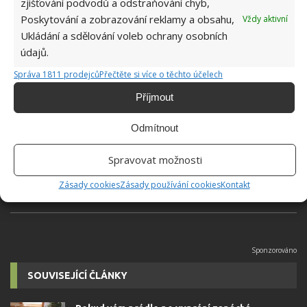
zjišťování podvodů a odstraňování chyb,
Poskytování a zobrazování reklamy a obsahu,
Vždy aktivní
Přidejte svůj názor
Ukládání a sdělování voleb ochrany osobních
KOMENTOVAT
údajů.
Správa 1811 prodejců
Přečtěte si více o těchto účelech
Jiří Kolář
Příjmout
Absolvent České zemědělské
Odmítnout
univerzity, který je již od malička
velkým kutilem. V podstatě vše, co je
Spravovat možnosti
možné najít v j...
[Více o autorovi]
Zásady cookies
Zásady používání cookies
Kontakt
SOUVISEJÍCÍ ČLÁNKY