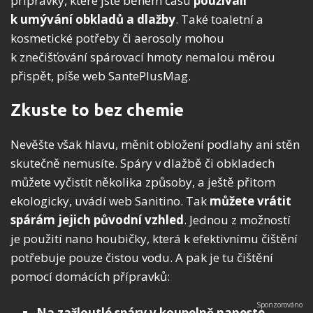
přípravky, které jste během času
používali
k umývání obkladů a dlažby
. Také toaletní a
kosmetické potřeby či aerosoly mohou
k znečišťování spárovací hmoty nemalou měrou
přispět, píše web SantePlusMag.
Zkuste to bez chemie
Nevěšte však hlavu, měnit obložení podlahy ani stěn
skutečně nemusíte. Spáry v dlažbě či obkladech
můžete vyčistit několika způsoby, a ještě přitom
ekologicky, uvádí web Sanitino. Tak
můžete vrátit
spárám jejich původní vzhled
. Jednou z možností
je použití nano houbičky, která k efektivnímu čištění
potřebuje pouze čistou vodu. A pak je tu čištění
pomocí domácích přípravků:
Na zažloutlé spáry v koupelně naneste