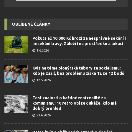
OBLÍBENÉ ČLÁNKY
Pokuta až 10 000 Kč hrozí za nesprávné sekání i
nesekání trávy. Záleží i na prostředku a lokaci
1.6.2026
Kvíz na téma pionýrské tábory za socialismu:
Kdo je zažil, bez problému získá 12 ze 12 bodů
12.5.2026
Test znalostí o každodenní realitě za
komunismu: 10 retro otázek ukáže, kdo má
dobrý přehled
23.6.2026