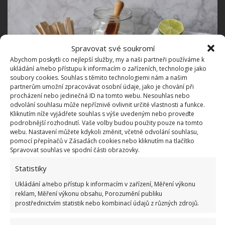
Spravovat své soukromí
Abychom poskytli co nejlepší služby, my a naši partneři používáme k
ukládání a/nebo přístupu k informacím o zařízeních, technologie jako
soubory cookies. Souhlas s těmito technologiemi nám a našim
partnerům umožní zpracovávat osobní údaje, jako je chování při
procházení nebo jedinečná ID na tomto webu. Nesouhlas nebo
odvolání souhlasu může nepříznivě ovlivnit určité vlastnosti a funkce.
Kliknutím níže vyjádřete souhlas s výše uvedeným nebo proveďte
Fotografie: Pixabay
podrobnější rozhodnutí. Vaše volby budou použity pouze na tomto
webu. Nastavení můžete kdykoli změnit, včetně odvolání souhlasu,
Při práci s chemickými čisticími prostředky je také
pomocí přepínačů v Zásadách cookies nebo kliknutím na tlačítko
Spravovat souhlas ve spodní části obrazovky.
důležité dbát na bezpečnost a používat ochranné
rukavice a případně ochranné brýle
, aby se
Statistiky
předešlo podráždění kůže nebo očí. Na
Ukládání a/nebo přístup k informacím v zařízení, Měření výkonu
reklam, Měření výkonu obsahu, Porozumění publiku
BydlímeÚtulně také zjistíte, jak účinně a rychle
prostřednictvím statistik nebo kombinací údajů z různých zdrojů.
vyčistíte zažloutlé či šedivé
skvrny v záchodové
míse
.