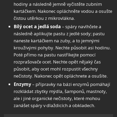
hodiny a následně jemně vyčistěte zubním
kartáčkem. Nakonec opláchněte vodou a osušte
čistou utěrkou z mikrovlákna.
Bílý ocet a jedlá soda
– spáry navlhčete a
následně aplikujte pastu z jedlé sody; pastu
naneste kartáčkem na zuby, a to jemnými
krouživými pohyby. Nechte působit asi hodinu.
Poté přímo na pastu nastříkejte pomocí
rozprašovače ocet. Nechte opět nějaký čas
působit, aby ocet mohl rozpustit všechny
nečistoty. Nakonec opět opláchnete a osušíte.
Enzymy
– přípravky na bázi enzymů pomáhají
rozkládat zbytky mýdla, šamponů, mastnoty,
ale i jiné organické nečistoty, které mohou
zanášet spáry v dlaždicích a obkladech.