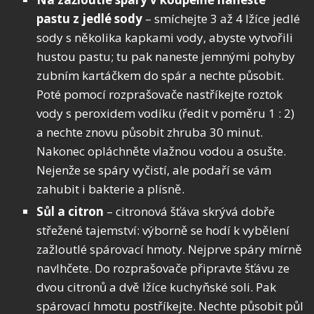
pastu z jedlé sody
– smíchejte 3 až 4 lžíce jedlé
sody s několika kapkami vody, abyste vytvořili
hustou pastu; tu pak naneste jemnými pohyby
zubním kartáčkem do spár a nechte působit.
Poté pomocí rozprašovače nastříkejte roztok
vody s peroxidem vodíku (ředit v poměru 1 : 2)
a nechte znovu působit zhruba 30 minut.
Nakonec opláchněte vlažnou vodou a osušte.
Nejenže se spáry vyčistí, ale podaří se vám
zahubit i bakterie a plísně.
Sůl a citron
– citronová šťáva skrývá dobře
střežené tajemství: výborně se hodí k vybělení
zažloutlé spárovací hmoty. Nejprve spáry mírně
navlhčete. Do rozprašovače připravte šťávu ze
dvou citronů a dvě lžíce kuchyňské soli. Pak
spárovací hmotu postříkejte. Nechte působit půl