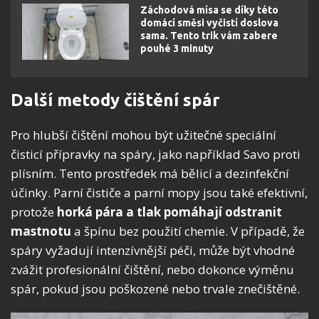
Záchodová mísa se díky této
domácí směsi vyčistí doslova
sama. Tento trik vám zabere
pouhé 3 minuty
Další metody čištění spár
Pro hlubší čištění mohou být užitečné speciální
čisticí přípravky na spáry, jako například Savo proti
plísním. Tento prostředek má bělicí a dezinfekční
účinky. Parní čističe a parní mopy jsou také efektivní,
protože
horká pára a tlak pomáhají odstranit
mastnotu
a špínu bez použití chemie. V případě, že
spáry vyžadují intenzívnější péči, může být vhodné
zvážit profesionální čištění, nebo dokonce výměnu
spár, pokud jsou poškozené nebo trvale znečištěné.