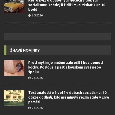
Retro kvíz o oblíbených autech v dobách
socialismu: Tehdejší řidiči musí získat 10 z 10
bodů
6.5.2026
ŽHAVÉ NOVINKY
Proti myším je možné zakročit i bez pomoci
kočky. Poslouží i past s kouskem sýra nebo
špeku
7.8.2026
Test znalostí o životě v dobách socialismu: 10
otázek odhalí, kdo má minulý režim stále v živé
paměti
7.8.2026