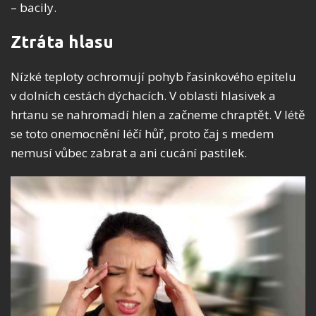
– bacily.
Ztráta hlasu
Nízké teploty ochromují pohyb řasinkového epitelu
v dolních cestách dýchacích. V oblasti hlasivek a
hrtanu se nahromadí hlen a začneme chraptět. V létě
se toto onemocnění léčí hůř, proto čaj s medem
nemusí vůbec zabrat a ani cucání pastilek.