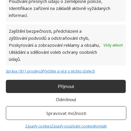
Používání přesných údajů o zeměpisné poloze,
I klimatizovaný prostor je potřeba pravidelně
Identifikace zařízení na základě aktivně vyžádaných
větrat
informací.
Lidé s chronickými dýchacími potížemi, alergici,
astmatici, osoby s oslabenou imunitou by ji
Zajištění bezpečnosti, předcházení a
neměli pouštět vůbec
zjišťování podvodů a odstraňování chyb,
Poskytování a zobrazování reklamy a obsahu,
Vždy aktivní
Obrázek: qsota.com, fit.thequint.com
Ukládání a sdělování voleb ochrany osobních
údajů.
Správa 1811 prodejců
Přečtěte si více o těchto účelech
Příjmout
Odmítnout
Spravovat možnosti
Zásady cookies
Zásady používání cookies
Kontakt