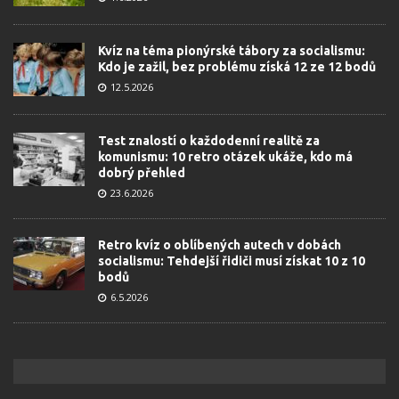
Kvíz na téma pionýrské tábory za socialismu:
Kdo je zažil, bez problému získá 12 ze 12 bodů
12.5.2026
Test znalostí o každodenní realitě za
komunismu: 10 retro otázek ukáže, kdo má
dobrý přehled
23.6.2026
Retro kvíz o oblíbených autech v dobách
socialismu: Tehdejší řidiči musí získat 10 z 10
bodů
6.5.2026