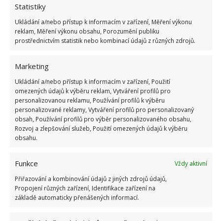
Statistiky
Bolest kloubů
Ukládání a/nebo přístup k informacím v zařízení, Měření výkonu
Suchost pleti
reklam, Měření výkonu obsahu, Porozumění publiku
prostřednictvím statistik nebo kombinací údajů z různých zdrojů.
Kašel
Ofouknutá krční páteř
Marketing
Jak klimatizaci správně používat?
Ukládání a/nebo přístup k informacím v zařízení, Použití
omezených údajů k výběru reklam, Vytváření profilů pro
personalizovanou reklamu, Používání profilů k výběru
V prvé řadě si vyberte kvalitu
personalizované reklamy, Vytváření profilů pro personalizovaný
obsah, Používání profilů pro výběr personalizovaného obsahu,
Dobře ji nastavte – dle pokynů (rozdíl
Rozvoj a zlepšování služeb, Použití omezených údajů k výběru
maximálně 5 stupňů)
obsahu.
Pravidelně ji čistěte – dobrý hygienický stav je
Funkce
Vždy aktivní
klíčový
Přiřazování a kombinování údajů z jiných zdrojů údajů,
V automobilu ji pouštějte v intervalech co 15
Propojení různých zařízení, Identifikace zařízení na
minut
základě automaticky přenášených informací.
Nenechte ji foukat přímo na sebe