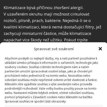
Klimatizace bývá příčinou zhoršení alergií.
V uzavřeném okruhu mají možnost cirkulovat
roztoči, plísně, prach, bakterie. Nejedná-li se o
kvalitní klimatizaci, která nemá dostačující filtry, jež
zachycují miniaturní částice, může klimatizace
napáchat více škody než užitku. Pokud trpíte
nějakou alergií, vyhýbejte se chlazeným prostorům. I
Spravovat své soukromí
kvalitní klimatizace může napáchat škody, pokud
není pravidelně čištěná a nemá správné nastavení.
Abychom poskytli co nejlepší služby, my a naši partneři používáme k
ukládání a/nebo přístupu k informacím o zařízeních, technologie jako
soubory cookies. Souhlas s těmito technologiemi nám a našim
Jaké další potíže klimatizace může
partnerům umožní zpracovávat osobní údaje, jako je chování při
procházení nebo jedinečná ID na tomto webu. Nesouhlas nebo
způsobit?
odvolání souhlasu může nepříznivě ovlivnit určité vlastnosti a funkce.
Kliknutím níže vyjádřete souhlas s výše uvedeným nebo proveďte
podrobnější rozhodnutí. Vaše volby budou použity pouze na tomto
Syndrom suchých očí
webu. Nastavení můžete kdykoli změnit, včetně odvolání souhlasu,
Zánět trojklaného nervu
pomocí přepínačů v Zásadách cookies nebo kliknutím na tlačítko
Spravovat souhlas ve spodní části obrazovky.
Bolest hlavy