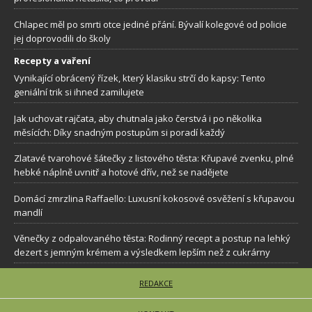
Chlapec měl po smrti otce jediné přání. Bývalí kolegové od policie
jej doprovodili do školy
Recepty a vaření
Vynikající obrácený řízek, který klasiku strčí do kapsy: Tento
geniální trik si ihned zamilujete
Jak uchovat rajčata, aby chutnala jako čerstvá i po několika
měsících: Díky snadným postupům si poradí každý
Zlatavé tvarohové šátečky z listového těsta: Křupavé zvenku, plné
hebké náplně uvnitř a hotové dřív, než se nadějete
Domácí zmrzlina Raffaello: Luxusní kokosové osvěžení s křupavou
mandlí
Věnečky z odpalovaného těsta: Rodinný recept a postup na lehký
dezert s jemným krémem a výsledkem lepším než z cukrárny
REDAKCE