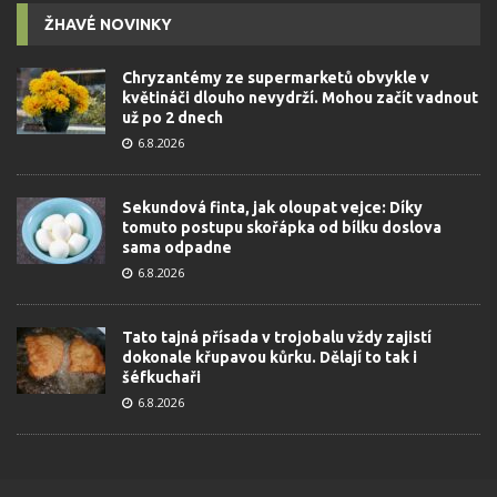
ŽHAVÉ NOVINKY
Chryzantémy ze supermarketů obvykle v
květináči dlouho nevydrží. Mohou začít vadnout
už po 2 dnech
6.8.2026
Sekundová finta, jak oloupat vejce: Díky
tomuto postupu skořápka od bílku doslova
sama odpadne
6.8.2026
Tato tajná přísada v trojobalu vždy zajistí
dokonale křupavou kůrku. Dělají to tak i
šéfkuchaři
6.8.2026