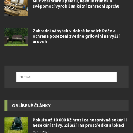
Muž vzal starou paletu, několik trubek a
svépomocí vyrobil unikátní zahradní sprchu
Zahradní nábytek v dobré kondici: Péče a
ochrana posezení zvedne grilování na vyšší
úroveň
OBLÍBENÉ ČLÁNKY
Pokuta až 10 000 Kč hrozí za nesprávné sekání i
nesekání trávy. Záleží i na prostředku a lokaci
1.6.2026