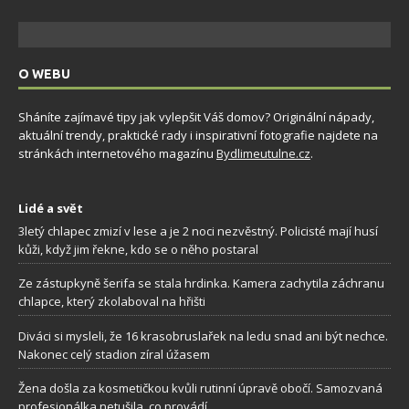
O WEBU
Sháníte zajímavé tipy jak vylepšit Váš domov? Originální nápady,
aktuální trendy, praktické rady i inspirativní fotografie najdete na
stránkách internetového magazínu
Bydlimeutulne.cz
.
Lidé a svět
3letý chlapec zmizí v lese a je 2 noci nezvěstný. Policisté mají husí
kůži, když jim řekne, kdo se o něho postaral
Ze zástupkyně šerifa se stala hrdinka. Kamera zachytila záchranu
chlapce, který zkolaboval na hřišti
Diváci si mysleli, že 16 krasobruslařek na ledu snad ani být nechce.
Nakonec celý stadion zíral úžasem
Žena došla za kosmetičkou kvůli rutinní úpravě obočí. Samozvaná
profesionálka netušila, co provádí