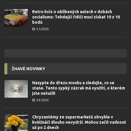
Retro kvíz o oblíbených autech v dobách
socialismu: Tehdejší řidiči musí získat 10 z 10
bodů
6.5.2026
ŽHAVÉ NOVINKY
Nasypte do dřezu mouku a sledujte, co se
stane. Tento sypký zázrak má využití, o kterém
jste netušili
6.8.2026
Chryzantémy ze supermarketů obvykle v
květináči dlouho nevydrží. Mohou začít vadnout
už po 2 dnech