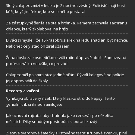
3letý chlapec zmizí v lese a je 2 noci nezvěstný. Policisté mají husí
kůži, když jim řekne, kdo se o něho postaral
Ze zástupkyně šerifa se stala hrdinka. Kamera zachytila záchranu
chlapce, který zkolaboval na hřišti
Diváci si mysleli, že 16 krasobruslařek na ledu snad ani být nechce.
Nakonec celý stadion zíral úžasem
Žena došla za kosmetičkou kvůli rutinní úpravě obočí. Samozvaná
profesionálka netušila, co provádí
Chlapec měl po smrti otce jediné přání. Bývalí kolegové od policie
jej doprovodili do školy
Recepty a vaření
Vynikající obrácený řízek, který klasiku strčí do kapsy: Tento
geniální trik si ihned zamilujete
Jak uchovat rajčata, aby chutnala jako čerstvá i po několika
měsících: Díky snadným postupům si poradí každý
Zlatavé tvarohové šátečky z listového těsta: Křupavé zvenku, plné