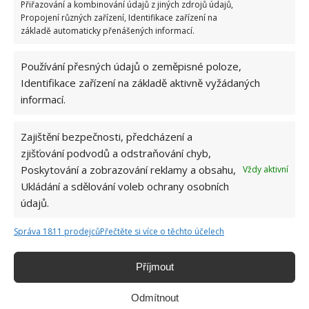
Přiřazování a kombinování údajů z jiných zdrojů údajů,
Propojení různých zařízení, Identifikace zařízení na
základě automaticky přenášených informací.
Používání přesných údajů o zeměpisné poloze,
Identifikace zařízení na základě aktivně vyžádaných
informací.
Zajištění bezpečnosti, předcházení a
K domu náleží ještě venkovní přístřešek, pod kterým
zjišťování podvodů a odstraňování chyb,
se nachází posezení s krásným cihlovým venkovním
Poskytování a zobrazování reklamy a obsahu,
Vždy aktivní
krbem, a také malá kůlna na uskladnění různého
Ukládání a sdělování voleb ochrany osobních
nářadí.
údajů.
Správa 1811 prodejců
Přečtěte si více o těchto účelech
Příjmout
Odmítnout