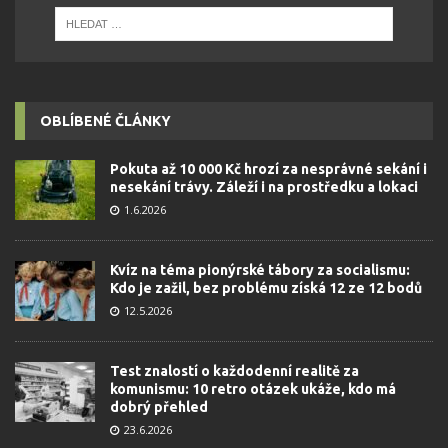
OBLÍBENÉ ČLÁNKY
Pokuta až 10 000 Kč hrozí za nesprávné sekání i
nesekání trávy. Záleží i na prostředku a lokaci
1.6.2026
Kvíz na téma pionýrské tábory za socialismu:
Kdo je zažil, bez problému získá 12 ze 12 bodů
12.5.2026
Test znalostí o každodenní realitě za
komunismu: 10 retro otázek ukáže, kdo má
dobrý přehled
23.6.2026