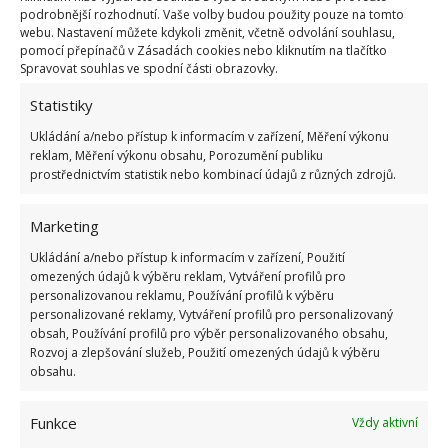
podrobnější rozhodnutí. Vaše volby budou použity pouze na tomto
webu. Nastavení můžete kdykoli změnit, včetně odvolání souhlasu,
pomocí přepínačů v Zásadách cookies nebo kliknutím na tlačítko
Spravovat souhlas ve spodní části obrazovky.
Statistiky
Ukládání a/nebo přístup k informacím v zařízení, Měření výkonu
Zajímavý mezanin i zastřešené
reklam, Měření výkonu obsahu, Porozumění publiku
prostřednictvím statistik nebo kombinací údajů z různých zdrojů.
venkovní posezení
Marketing
V mezaninu nad obývací částí se poté nachází další
ložnice, z jejíchž oken se naskýtá krásný výhled na
Ukládání a/nebo přístup k informacím v zařízení, Použití
omezených údajů k výběru reklam, Vytváření profilů pro
jezero. Útulnosti ložnice přispívá světlé dřevo, které
personalizovanou reklamu, Používání profilů k výběru
najdeme na jejích stěnách, stropě i v podlaze.
personalizované reklamy, Vytváření profilů pro personalizovaný
obsah, Používání profilů pro výběr personalizovaného obsahu,
Rozvoj a zlepšování služeb, Použití omezených údajů k výběru
obsahu.
Funkce
Vždy aktivní