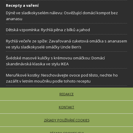
Recepty a vaření
Dýně ve sladkokyselém nálevu: Osvěžující domácí kompot bez
ananasu
Dětská vzpomínka: Rychlá pěna z bílků a jahod
Rychlá večeře ze spíže: Zavařovaná cuketová omáčka s ananasem
ve stylu sladkokyselé omáčky Uncle Ben’s
Švédské masové kuličky s krémovou omáčkou: Domácí
skandinávská klasika ve stylu IKEA
Meruňkové kostky: Neschovávejte ovoce pod těsto, nechte ho
zazářit v letním moučníku podle tohoto receptu
REDAKCE
KONTAKT
ZÁSADY POUŽÍVÁNÍ COOKIES