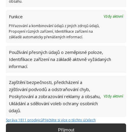
obsahu.
Funkce
Vždy aktivní
Přiřazování a kombinování údajů z jiných zdrojů údajů,
Propojení různých zařízení, Identifikace zařízení na
základě automaticky přenášených informací.
Používání přesných údajů o zeměpisné poloze,
Identifikace zařízení na základě aktivně vyžádaných
informací.
Zajištění bezpečnosti, předcházení a
zjišťování podvodů a odstraňování chyb,
Poskytování a zobrazování reklamy a obsahu,
Vždy aktivní
Ukládání a sdělování voleb ochrany osobních
NÁBYTEK
RENOVACE
údajů.
Správa 1811 prodejců
Přečtěte si více o těchto účelech
Hana Musilová
Příjmout