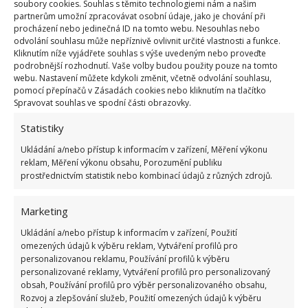
soubory cookies. Souhlas s těmito technologiemi nám a našim
partnerům umožní zpracovávat osobní údaje, jako je chování při
procházení nebo jedinečná ID na tomto webu. Nesouhlas nebo
odvolání souhlasu může nepříznivě ovlivnit určité vlastnosti a funkce.
Kliknutím níže vyjádřete souhlas s výše uvedeným nebo proveďte
podrobnější rozhodnutí. Vaše volby budou použity pouze na tomto
webu. Nastavení můžete kdykoli změnit, včetně odvolání souhlasu,
pomocí přepínačů v Zásadách cookies nebo kliknutím na tlačítko
Spravovat souhlas ve spodní části obrazovky.
Křesla byla šetrně zbavená původního čalounění,
Statistiky
které posloužilo jako vzor pro střih nového. Područky
Ukládání a/nebo přístup k informacím v zařízení, Měření výkonu
získaly šedý potah s potiskem, zatímco hlavní zbytek
reklam, Měření výkonu obsahu, Porozumění publiku
prostřednictvím statistik nebo kombinací údajů z různých zdrojů.
křesla čalouníci oděli do sametu v barvě královské
modři. Předtím
celá konstrukce křesla prošla
Marketing
prohlídkou
a dotažením šroubů, také ji bylo
Ukládání a/nebo přístup k informacím v zařízení, Použití
potřeba opětovně potáhnout plstí. Třešničkou na
omezených údajů k výběru reklam, Vytváření profilů pro
dortu byly nové nohy, které daly křeslům styl.
personalizovanou reklamu, Používání profilů k výběru
personalizované reklamy, Vytváření profilů pro personalizovaný
obsah, Používání profilů pro výběr personalizovaného obsahu,
Rozvoj a zlepšování služeb, Použití omezených údajů k výběru