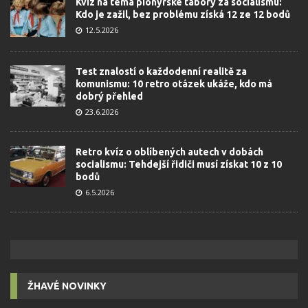
Kvíz na téma pionýrské tábory za socialismu:
Kdo je zažil, bez problému získá 12 ze 12 bodů
12.5.2026
Test znalostí o každodenní realitě za
komunismu: 10 retro otázek ukáže, kdo má
dobrý přehled
23.6.2026
Retro kvíz o oblíbených autech v dobách
socialismu: Tehdejší řidiči musí získat 10 z 10
bodů
6.5.2026
ŽHAVÉ NOVINKY