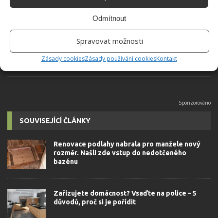
Do redakce Bydlimeutulne.cz se
Odmítnout
přidala během svých studií a práce
redaktorky ji tak nadchla, že se
Spravovat možnosti
rozhodla zůstat. Její v...
[Více o
autorovi]
Zásady cookies
Zásady používání cookies
Kontakt
SOUVISEJÍCÍ ČLÁNKY
Renovace podlahy nabrala pro manžele nový
rozměr. Našli zde vstup do nedotčeného
bazénu
Zařizujete domácnost? Vsaďte na police – 5
důvodů, proč si je pořídit