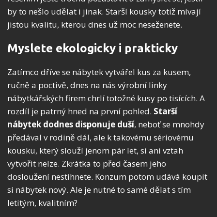
by to nešlo udělat i jinak. Starší kousky totiž mívají
jistou kvalitu, kterou dnes už moc neseženete.
Myslete ekologicky i prakticky
Zatímco dříve se nábytek vytvářel kus za kusem,
ručně a poctivě, dnes na nás výrobní linky
nábytkářských firem chrlí totožné kusy po tisících. A
rozdíl je patrný hned na první pohled.
Starší
nábytek dodnes disponuje duší
, neboť se mnohdy
předával v rodině dál, ale k takovému sériovému
kousku, který slouží jenom pár let, si ani vztah
vytvořit nelze. Zkrátka to před časem jeho
dosloužení nestihnete. Konzum potom udává koupit
si nábytek nový. Ale je nutné to samé dělat s tím
letitým, kvalitním?