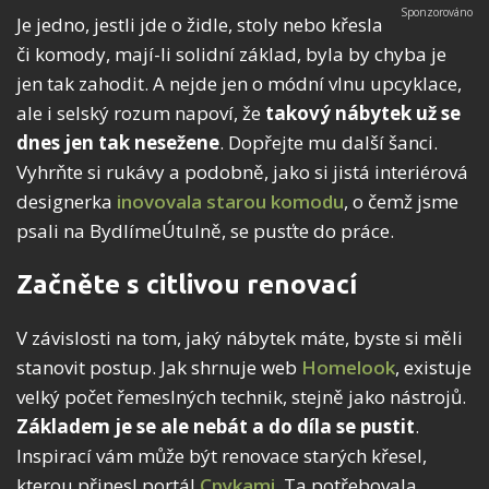
Je jedno, jestli jde o židle, stoly nebo křesla
či komody, mají-li solidní základ, byla by chyba je
jen tak zahodit. A nejde jen o módní vlnu upcyklace,
ale i selský rozum napoví, že
takový nábytek už se
dnes jen tak nesežene
. Dopřejte mu další šanci.
Vyhrňte si rukávy a podobně, jako si jistá interiérová
designerka
inovovala starou komodu
, o čemž jsme
psali na BydlímeÚtulně, se pusťte do práce.
Začněte s citlivou renovací
V závislosti na tom, jaký nábytek máte, byste si měli
stanovit postup. Jak shrnuje web
Homelook
, existuje
velký počet řemeslných technik, stejně jako nástrojů.
Základem je se ale nebát a do díla se pustit
.
Inspirací vám může být renovace starých křesel,
kterou přinesl portál
Cpykami
. Ta potřebovala