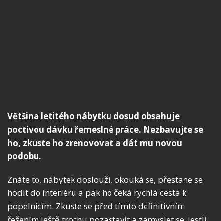
Většina letitého nábytku dosud obsahuje
poctivou dávku řemeslné práce. Nezbavujte se
ho, zkuste ho zrenovovat a dát mu novou
podobu.
Znáte to, nábytek doslouží, okouká se, přestane se
hodit do interiéru a pak ho čeká rychlá cesta k
popelnicím. Zkuste se před tímto definitivním
řešením ještě trochu pozastavit a zamyslet se, jestli