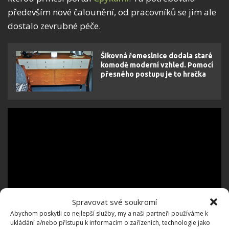
především nové čalounění, od pracovníků se jim ale
dostalo zevrubné péče.
Šikovná řemeslnice dodala staré
komodě moderní vzhled. Pomocí
přesného postupu je to hračka
Spravovat své soukromí
Abychom poskytli co nejlepší služby, my a naši partneři používáme k
ukládání a/nebo přístupu k informacím o zařízeních, technologie jako