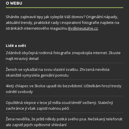
O WEBU
Sháníte zajímavé tipy jak vylepšit Váš domov? Originální nápady,
aktuální trendy, praktické rady i inspirativní fotografie najdete na
stránkách internetového magazínu
Bydlimeutulne.cz
.
Lidé a svět
Zdánlivě obyčejná rodinná fotografie znepokojila internet. Zkuste
najít mrazivý detail
Ženich se vykašlal na svou vlastní svatbu. Zhrzená nevěsta
okamžitě vymyslela geniální pomstu
4letý chlapec ve školce upadl do bezvědomí. Učitelkám hrozí tresty
odnětí svobody
Opuštěná slepice v lese již měla osud téměř sečtený. Statečný
zachránce jí však zajistil nutnou péči
Žena nevěřila, že ještě někdy potká svého psa. Nečekaný telefonát
ale zajistil jejich opětovné shledaní