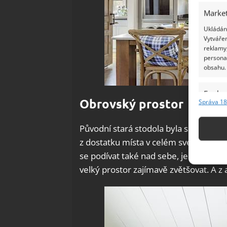
Market
Ukládání
Vytvářen
reklamy,
persona
obsahu.
Funkc
Obrovský prostor
Správa 18
Přiřazov
Identifi
Původní stará stodola byla sama o sob
z dostatku místa v celém svém domě. 
Použív
se podívat také nad sebe, jelikož na ř
základ
velký prostor zajímavě zvětšovat. A z
Zajišt
odstra
Ukládá