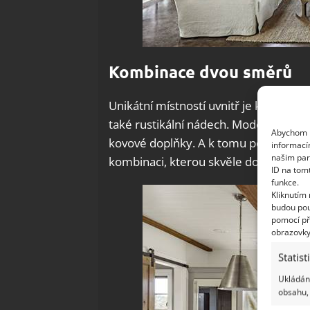
Kombinace dvou směrů
Unikátní místností uvnitř je kuchyně,
také rustikální nádech. Moderní spotře
Abychom p
kovové doplňky. A k tomu pořádná dáv
informací
našim par
kombinaci, kterou skvěle dotvářejí ta
ID na tom
funkce.
Kliknutím
budou pou
pomocí př
obrazovky
Statist
Ukládání
obsahu, 