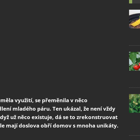
měla využití, se přeměnila v něco
dlení mladého páru. Ten ukázal, že není vždy
když už něco existuje, dá se to zrekonstruovat
dole mají doslova obří domov s mnoha unikáty.