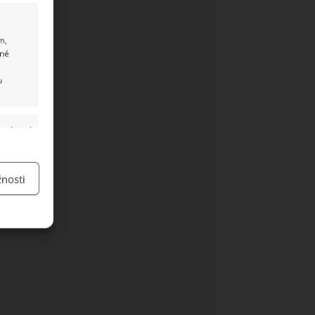
m,
ané
u
y aktivní
nosti
y aktivní