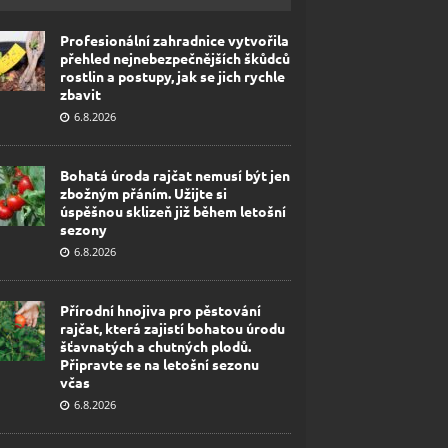
Profesionální zahradnice vytvořila
přehled nejnebezpečnějších škůdců
rostlin a postupy, jak se jich rychle
zbavit
6.8.2026
Bohatá úroda rajčat nemusí být jen
zbožným přáním. Užijte si
úspěšnou sklizeň již během letošní
sezony
6.8.2026
Přírodní hnojiva pro pěstování
rajčat, která zajistí bohatou úrodu
šťavnatých a chutných plodů.
Připravte se na letošní sezonu
včas
6.8.2026