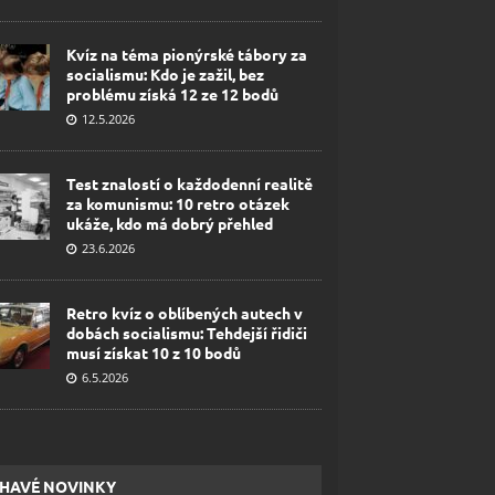
Kvíz na téma pionýrské tábory za
socialismu: Kdo je zažil, bez
problému získá 12 ze 12 bodů
12.5.2026
Test znalostí o každodenní realitě
za komunismu: 10 retro otázek
ukáže, kdo má dobrý přehled
23.6.2026
Retro kvíz o oblíbených autech v
dobách socialismu: Tehdejší řidiči
musí získat 10 z 10 bodů
6.5.2026
HAVÉ NOVINKY