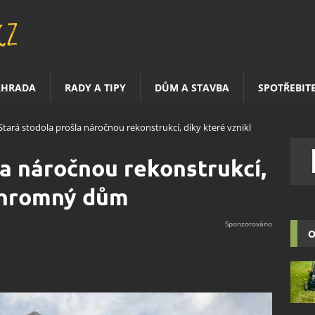
AHRADA
RADY A TIPY
DŮM A STAVBA
SPOTŘEBIT
Stará stodola prošla náročnou rekonstrukcí, díky které vznikl
la náročnou rekonstrukcí,
 ohromný dům
O