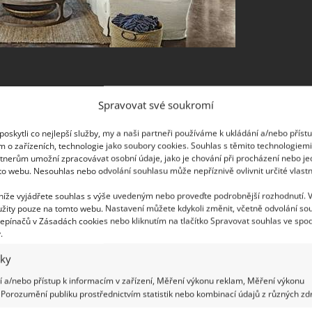
Spravovat své soukromí
 která ukazuje, jak se dá kombinovat moderní a
biče, ale i staré dřevo, stejně jako mramor či
oskytli co nejlepší služby, my a naši partneři používáme k ukládání a/nebo příst
ka praktičnosti. Toto dohromady vytváří unikátní
m o zařízeních, technologie jako soubory cookies. Souhlas s těmito technologiem
tnerům umožní zpracovávat osobní údaje, jako je chování při procházení nebo j
ké velká okna, která přinášejí mnoho světla.
to webu. Nesouhlas nebo odvolání souhlasu může nepříznivě ovlivnit určité vlastn
 níže vyjádřete souhlas s výše uvedeným nebo proveďte podrobnější rozhodnutí. 
žity pouze na tomto webu. Nastavení můžete kdykoli změnit, včetně odvolání so
epínačů v Zásadách cookies nebo kliknutím na tlačítko Spravovat souhlas ve spod
.
iky
 a/nebo přístup k informacím v zařízení, Měření výkonu reklam, Měření výkonu
Porozumění publiku prostřednictvím statistik nebo kombinací údajů z různých zdr