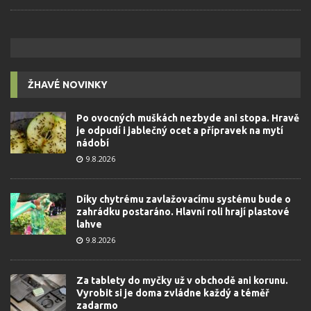
ŽHAVÉ NOVINKY
Po ovocných muškách nezbyde ani stopa. Hravě
je odpudí i jablečný ocet a přípravek na mytí
nádobí
9.8.2026
Díky chytrému zavlažovacímu systému bude o
zahrádku postaráno. Hlavní roli hrají plastové
lahve
9.8.2026
Za tablety do myčky už v obchodě ani korunu.
Vyrobit si je doma zvládne každý a téměř
zadarmo