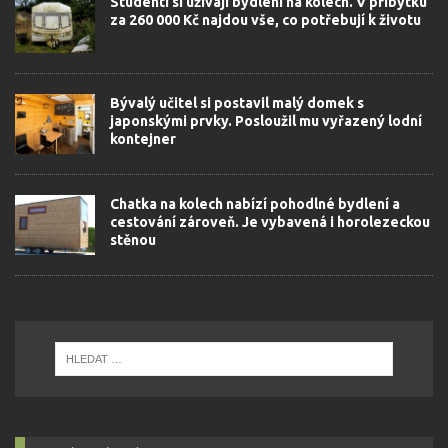
Studenti si uživají bydlení na kolech. V příbytku
za 260 000 Kč najdou vše, co potřebují k životu
Bývalý učitel si postavil malý domek s
japonskými prvky. Posloužil mu vyřazený lodní
kontejner
Chatka na kolech nabízí pohodlné bydlení a
cestování zároveň. Je vybavená i horolezeckou
stěnou