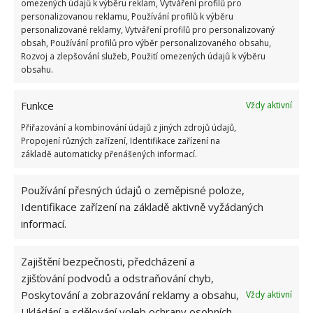
omezených údajů k výběru reklam, Vytváření profilů pro
personalizovanou reklamu, Používání profilů k výběru
personalizované reklamy, Vytváření profilů pro personalizovaný
obsah, Používání profilů pro výběr personalizovaného obsahu,
Zdroj:
Inspired Stories
Rozvoj a zlepšování služeb, Použití omezených údajů k výběru
obsahu.
Funkce
Vždy aktivní
Přiřazování a kombinování údajů z jiných zdrojů údajů,
Propojení různých zařízení, Identifikace zařízení na
základě automaticky přenášených informací.
Používání přesných údajů o zeměpisné poloze,
Identifikace zařízení na základě aktivně vyžádaných
informací.
Zajištění bezpečnosti, předcházení a
zjišťování podvodů a odstraňování chyb,
Poskytování a zobrazování reklamy a obsahu,
Vždy aktivní
Ukládání a sdělování voleb ochrany osobních