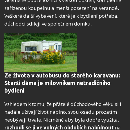
víceméně pouze ložnici s velkou postelí, kompletně
zařízenou koupelnu a menší posezení na verandě.
Veškeré další vybavení, které je k bydlení potřeba,
důchodci sdílejí ve společném domku.
Ze života v autobusu do starého karavanu:
Starší dáma je milovníkem netradičního
bydlení
Vzhledem k tomu, že přátelé důchodového věku si i
nadále užívají život naplno, svou osadu prozatím
neobývají trvale. Nicméně aby byla dobře využita,
rozhodli se ji ve volných obdobích nabídnout
na