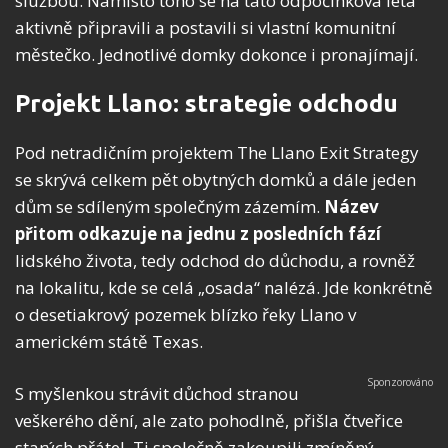
službou. Namísto toho se na tato odpočinková léta
aktivně připravili a postavili si vlastní komunitní
městečko. Jednotlivé domky dokonce i pronajímají.
Projekt Llano: strategie odchodu
Pod netradičním projektem The Llano Exit Strategy
se skrývá celkem pět obytných domků a dále jeden
dům se sdíleným společným zázemím.
Název
přitom odkazuje na jednu z posledních fází
lidského života, tedy odchod do důchodu, a rovněž
na lokalitu, kde se celá „osada“ nalézá. Jde konkrétně
o desetiakrový pozemek blízko řeky Llano v
americkém státě Texas.
S myšlenkou strávit důchod stranou
veškerého dění, ale zato pohodlně, přišla čtveřice
starých přátel. Ti společně zakoupili zmíněný