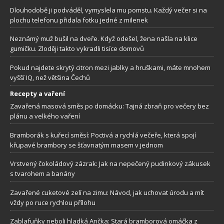
Dlouhodobě ji podváděl, vymyslela mu pomstu. Každý večer si na
plochu telefonu přidala fotku jedné z milenek
Neznámý muž bušil na dveře. Když odešel, žena našla na klice
gumičku. Zloději takto vykradli tisíce domovů
Pokud najdete skrytý citron mezi jablky a hruškami, máte mnohem
vyšší IQ, než většina Čechů
Recepty a vaření
Zavařená masová směs po domácku: Tajná zbraň pro večery bez
plánu a velkého vaření
Bramborák s kuřecí směsí: Poctivá a rychlá večeře, která spojí
křupavé brambory se šťavnatým masem v jednom
Vrstvený čokoládový zázrak: Jak na nepečený pudinkový zákusek
s tvarohem a banány
Zavařené cuketové zelí na zimu: Návod, jak uchovat úrodu a mít
vždy po ruce rychlou přílohu
Zablafuňky neboli hladká Ančka: Stará bramborová omáčka z