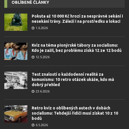
OBLÍBENÉ ČLÁNKY
Pokuta až 10 000 Kč hrozí za nesprávné sekání i
nesekání trávy. Záleží i na prostředku a lokaci
1.6.2026
Kvíz na téma pionýrské tábory za socialismu:
Kdo je zažil, bez problému získá 12 ze 12 bodů
12.5.2026
Test znalostí o každodenní realitě za
komunismu: 10 retro otázek ukáže, kdo má
dobrý přehled
23.6.2026
Retro kvíz o oblíbených autech v dobách
socialismu: Tehdejší řidiči musí získat 10 z 10
bodů
6.5.2026