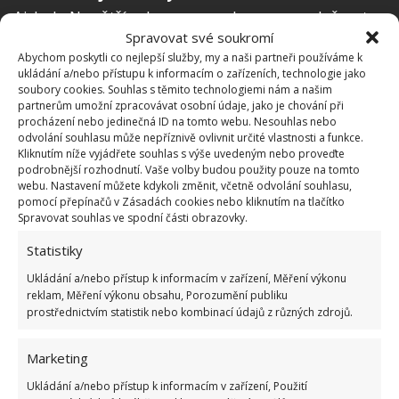
Airbnb. Na větší oslavy pro soukromou společnost
Spravovat své soukromí
lze vyhradit celý areál, rovněž lze ale objednat pouze
Abychom poskytli co nejlepší služby, my a naši partneři používáme k
jednotlivé domky.
ukládání a/nebo přístupu k informacím o zařízeních, technologie jako
soubory cookies. Souhlas s těmito technologiemi nám a našim
partnerům umožní zpracovávat osobní údaje, jako je chování při
procházení nebo jedinečná ID na tomto webu. Nesouhlas nebo
odvolání souhlasu může nepříznivě ovlivnit určité vlastnosti a funkce.
Kliknutím níže vyjádřete souhlas s výše uvedeným nebo proveďte
podrobnější rozhodnutí. Vaše volby budou použity pouze na tomto
webu. Nastavení můžete kdykoli změnit, včetně odvolání souhlasu,
pomocí přepínačů v Zásadách cookies nebo kliknutím na tlačítko
Spravovat souhlas ve spodní části obrazovky.
Statistiky
Ukládání a/nebo přístup k informacím v zařízení, Měření výkonu
reklam, Měření výkonu obsahu, Porozumění publiku
prostřednictvím statistik nebo kombinací údajů z různých zdrojů.
Marketing
Ukládání a/nebo přístup k informacím v zařízení, Použití