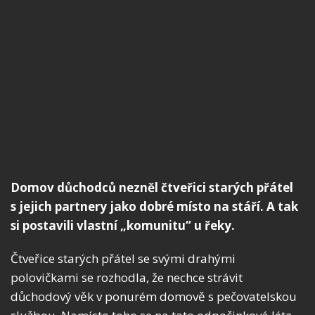
Domov důchodců nezněl čtveřici starých přátel
s jejich partnery jako dobré místo na stáří. A tak
si postavili vlastní „komunitu“ u řeky.
Čtveřice starých přátel se svými drahými
polovičkami se rozhodla, že nechce strávit
důchodový věk v ponurém domově s pečovatelskou