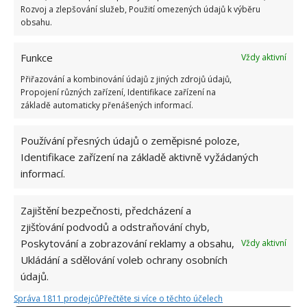
Zdroj:
Virali
Rozvoj a zlepšování služeb, Použití omezených údajů k výběru
obsahu.
Funkce
Vždy aktivní
Přiřazování a kombinování údajů z jiných zdrojů údajů,
Propojení různých zařízení, Identifikace zařízení na
základě automaticky přenášených informací.
Používání přesných údajů o zeměpisné poloze,
Identifikace zařízení na základě aktivně vyžádaných
informací.
Zajištění bezpečnosti, předcházení a
zjišťování podvodů a odstraňování chyb,
Poskytování a zobrazování reklamy a obsahu,
Vždy aktivní
Ukládání a sdělování voleb ochrany osobních
údajů.
Správa 1811 prodejců
Přečtěte si více o těchto účelech
BYDLENÍ NA CESTÁCH
KARAVAN