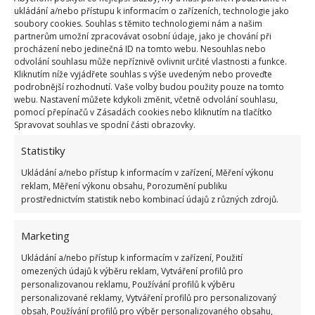
na černo.
ukládání a/nebo přístupu k informacím o zařízeních, technologie jako
soubory cookies. Souhlas s těmito technologiemi nám a našim
partnerům umožní zpracovávat osobní údaje, jako je chování při
procházení nebo jedinečná ID na tomto webu. Nesouhlas nebo
odvolání souhlasu může nepříznivě ovlivnit určité vlastnosti a funkce.
Kliknutím níže vyjádřete souhlas s výše uvedeným nebo proveďte
podrobnější rozhodnutí. Vaše volby budou použity pouze na tomto
webu. Nastavení můžete kdykoli změnit, včetně odvolání souhlasu,
pomocí přepínačů v Zásadách cookies nebo kliknutím na tlačítko
Spravovat souhlas ve spodní části obrazovky.
Statistiky
Ukládání a/nebo přístup k informacím v zařízení, Měření výkonu
reklam, Měření výkonu obsahu, Porozumění publiku
prostřednictvím statistik nebo kombinací údajů z různých zdrojů.
Marketing
Ukládání a/nebo přístup k informacím v zařízení, Použití
omezených údajů k výběru reklam, Vytváření profilů pro
personalizovanou reklamu, Používání profilů k výběru
personalizované reklamy, Vytváření profilů pro personalizovaný
obsah, Používání profilů pro výběr personalizovaného obsahu,