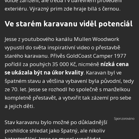
volbě zařízení, ale třeba i v barevném provedení
exteriéru. Výrazný prim zde hraje bílá s černou.
Ve starém karavanu viděl potenciál
Jesse z youtubového kanálu Mullen Woodwork
vypustil do světa inspirativní video o přestavbě
starého karavanu. Přívěs GoldCoast Camper 1977
pořídil za pouhých 35 000 Kč, nicméně
nízká cena
se ukázala být na úkor kvality
. Karavan byl ve
špatném stavu a většina vybavení byla původní, tedy
ze 70. let. Jesse se rozhodl ho společně s manželkou
kompletně přestavět, a vytvořit tak zázemí pro sebe
a jejich děti.
Stav karavanu bylo možné po důkladnější
prohlídce shledat jako špatný, ale nikoliv
katastrofální. Jesse se musel vypořádat