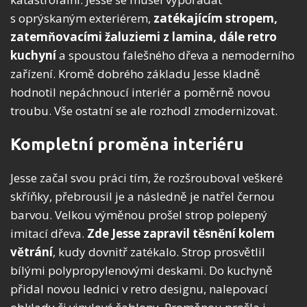
s oprýskaným exteriérem,
zatékajícím stropem,
zatemňovacími žaluziemi z lamina, dále retro
kuchyní
a spoustou falešného dřeva a nemoderního
zařízení. Kromě dobrého základu Jesse kladně
hodnotil nepáchnoucí interiér a poměrně novou
troubu. Vše ostatní se ale rozhodl zmodernizovat.
Kompletní proměna interiéru
Jesse začal svou práci tím, že rozšrouboval veškeré
skříňky, přebrousil je a následně je natřel černou
barvou. Velkou výměnou prošel strop polepený
imitací dřeva.
Zde Jesse zapravil těsnění kolem
větrání
, kudy dovnitř zatékalo. Strop prosvětlil
bílými polypropylenovými deskami. Do kuchyně
přidal novou lednici v retro designu, nalepovací