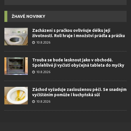
ŽHAVÉ NOVINKY
Zacházení s pračkou ovlivňuje délku její
životnosti. Roli hraje i množství prádla a prášku
10.8.2026
Trouba se bude lesknout jako v obchodě.
Spolehlivě ji vyčistí obyčejná tableta do myčky
10.8.2026
Záchod vyžaduje zaslouženou péči. Se snadným
vyčištěním pomůže i kuchyňská sůl
10.8.2026