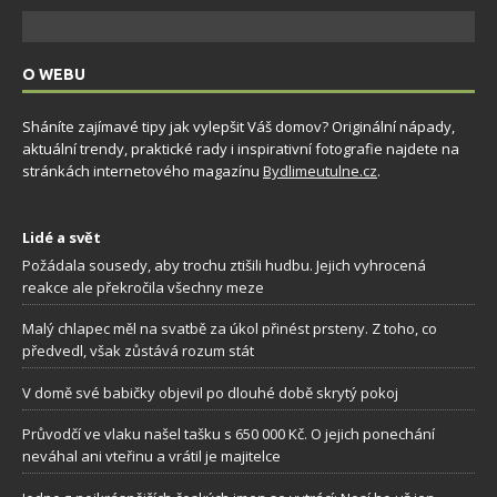
O WEBU
Sháníte zajímavé tipy jak vylepšit Váš domov? Originální nápady,
aktuální trendy, praktické rady i inspirativní fotografie najdete na
stránkách internetového magazínu
Bydlimeutulne.cz
.
Lidé a svět
Požádala sousedy, aby trochu ztišili hudbu. Jejich vyhrocená
reakce ale překročila všechny meze
Malý chlapec měl na svatbě za úkol přinést prsteny. Z toho, co
předvedl, však zůstává rozum stát
V domě své babičky objevil po dlouhé době skrytý pokoj
Průvodčí ve vlaku našel tašku s 650 000 Kč. O jejich ponechání
neváhal ani vteřinu a vrátil je majitelce