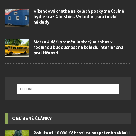
Víkendová chatka na kolech poskytne útulné
bydlení až 4 hostům. Výhodou jsou i nízké
náklady
Matka 4 dětí proměnila starý autobus v
rodinnou budoucnost na kolech. Interiér srší
praktičností
OBLÍBENÉ ČLÁNKY
Pokuta až 10 000 Kč hrozí za nesprávné sekání i