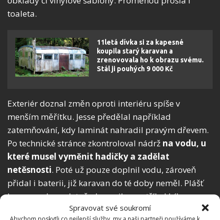
obklady či vinylové šablony. Proměnou prošla i
toaleta.
11letá dívka si za kapesné
koupila starý karavan a
zrenovovala ho k obrazu svému.
Stál ji pouhých 9 000 Kč
Exteriér doznal změn oproti interiéru spíše v
menším měřítku. Jesse předělal například
zatemňování, kdy laminát nahradil pravým dřevem.
Po technické stránce zkontroloval nádrž
na vodu, u
které musel vyměnit hadičky a zadělat
netěsnosti
. Poté už pouze doplnil vodu, zároveň
přidal i baterii, již karavan do té doby neměl. Plášť
karavanu kompletně obrousil a nastříkal bílou
Spravovat své soukromí
barvou s tím, že původní pruhy karavanu přestříkal
Abychom poskytli co nejlepší služby, my a naši partneři používáme k