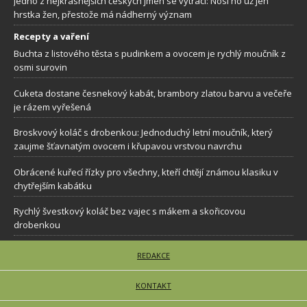
Jedno z nejkrásnějších českých jmen se vytrácí: Nosí ho už jen
hrstka žen, přestože má nádherný význam
Recepty a vaření
Buchta z listového těsta s pudinkem a ovocem je rychlý moučník z
osmi surovin
Cuketa dostane česnekový kabát, brambory zlatou barvu a večeře
je rázem vyřešená
Broskvový koláč s drobenkou: Jednoduchý letní moučník, který
zaujme šťavnatým ovocem i křupavou vrstvou navrchu
Obrácené kuřecí řízky pro všechny, kteří chtějí známou klasiku v
chytřejším kabátku
Rychlý švestkový koláč bez vajec s mákem a skořicovou
drobenkou
REDAKCE
KONTAKT