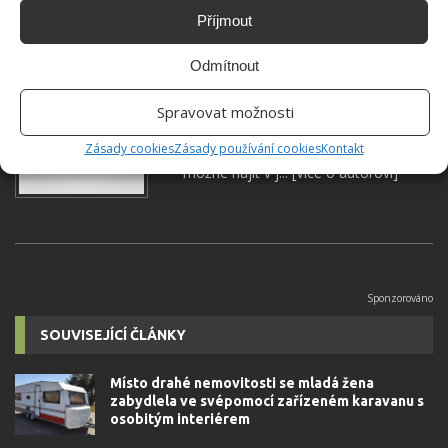
Příjmout
Odmítnout
Jiří Kolář
Absolvent České zemědělské
Spravovat možnosti
univerzity, který je již od malička
Zásady cookies
Zásady používání cookies
Kontakt
velkým kutilem. V podstatě vše, co je
možné najít v j...
[Více o autorovi]
SOUVISEJÍCÍ ČLÁNKY
Místo drahé nemovitosti se mladá žena
zabydlela ve svépomocí zařízeném karavanu s
osobitým interiérem