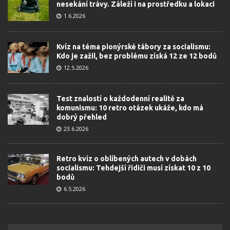
nesekání trávy. Záleží i na prostředku a lokaci
1.6.2026
Kvíz na téma pionýrské tábory za socialismu:
Kdo je zažil, bez problému získá 12 ze 12 bodů
12.5.2026
Test znalostí o každodenní realitě za
komunismu: 10 retro otázek ukáže, kdo má
dobrý přehled
23.6.2026
Retro kvíz o oblíbených autech v dobách
socialismu: Tehdejší řidiči musí získat 10 z 10
bodů
6.5.2026