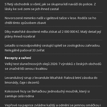
57letý obchodník si všiml, jak se skupina lidí naváží do policie. Z
lásky ke své zemi se jich ihned zastal
Novorozené miminko našli v igelitové tašce v lese. Rodiče se ho
chtěli tímto způsobem zbavit
Díky mateřské dovolené měla získat až 2 000 000 Kč. Malý detail její
plány ihned rozebral
Letadlo si nezodpovědný cestující spletl se zoologickou zahradou.
Nelegálně pašoval 33 zvířat
Recepty a vaření
Velký test slunečnicových olejů 2026: 7 výrobků z českých obchodů
se značně liší cenou i kvalitou
Levandulový sirup z levandule lékařské: Fialová letní zásoba do
limonády, čaje i dezertů
Kokosové řezy se šlehačkou: Jednoduchý moučník, který si
zamiluje celá rodina
Vepřové na paprice zvládne každý a odmění se jemnou omáčkou i