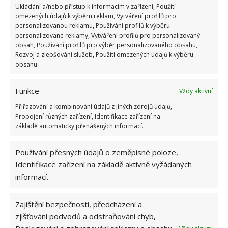
Ukládání a/nebo přístup k informacím v zařízení, Použití
bodů
omezených údajů k výběru reklam, Vytváření profilů pro
6.5.2026
personalizovanou reklamu, Používání profilů k výběru
personalizované reklamy, Vytváření profilů pro personalizovaný
obsah, Používání profilů pro výběr personalizovaného obsahu,
Rozvoj a zlepšování služeb, Použití omezených údajů k výběru
obsahu.
ŽHAVÉ NOVINKY
Funkce
Vždy aktivní
Přiřazování a kombinování údajů z jiných zdrojů údajů,
Využití dešťové vody v domácnosti: Tři
Propojení různých zařízení, Identifikace zařízení na
způsoby, jak její měkkost promění váš úklid
základě automaticky přenášených informací.
7.8.2026
Používání přesných údajů o zeměpisné poloze,
Identifikace zařízení na základě aktivně vyžádaných
Přepnutím oken do letního režimu snadno
předejdete neúnosnému horku. Tento trik zná
informací.
jen hrstka lidí
7.8.2026
Zajištění bezpečnosti, předcházení a
zjišťování podvodů a odstraňování chyb,
Celý život dáváte prášek a aviváž do nesprávné