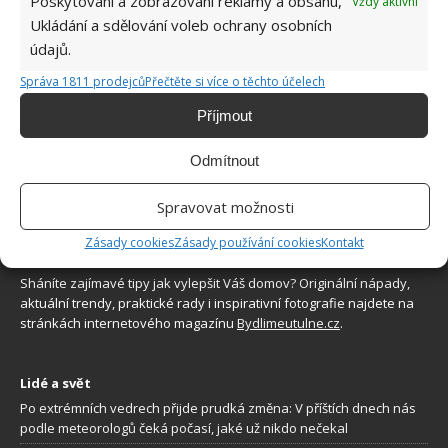
Poskytování a zobrazování reklamy a obsahu,
Vždy aktivní
přihrádky. Málokdo ví, jak důležité je jejich
Ukládání a sdělování voleb ochrany osobních
umístění
údajů.
7.8.2026
Správa 1811 prodejců
Přečtěte si více o těchto účelech
Příjmout
Odmítnout
Spravovat možnosti
O WEBU
Zásady cookies
Zásady používání cookies
Kontakt
Sháníte zajímavé tipy jak vylepšit Váš domov? Originální nápady,
aktuální trendy, praktické rady i inspirativní fotografie najdete na
stránkách internetového magazínu
Bydlimeutulne.cz
.
Lidé a svět
Po extrémních vedrech přijde prudká změna: V příštích dnech nás
podle meteorologů čeká počasí, jaké už nikdo nečekal