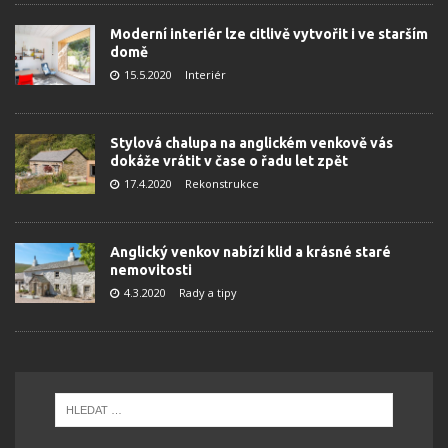
Moderní interiér lze citlivě vytvořit i ve starším
domě
15.5.2020
Interiér
Stylová chalupa na anglickém venkově vás
dokáže vrátit v čase o řadu let zpět
17.4.2020
Rekonstrukce
Anglický venkov nabízí klid a krásné staré
nemovitosti
4.3.2020
Rady a tipy