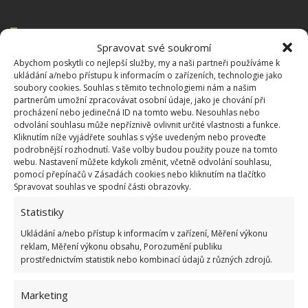
OBLÍBENÉ ČLÁNKY
Spravovat své soukromí
Abychom poskytli co nejlepší služby, my a naši partneři používáme k
Pokuta až 10 000 Kč hrozí za nesprávné sekání i
ukládání a/nebo přístupu k informacím o zařízeních, technologie jako
nesekání trávy. Záleží i na prostředku a lokaci
soubory cookies. Souhlas s těmito technologiemi nám a našim
partnerům umožní zpracovávat osobní údaje, jako je chování při
1.6.2026
procházení nebo jedinečná ID na tomto webu. Nesouhlas nebo
odvolání souhlasu může nepříznivě ovlivnit určité vlastnosti a funkce.
Kliknutím níže vyjádřete souhlas s výše uvedeným nebo proveďte
Kvíz na téma pionýrské tábory za socialismu:
podrobnější rozhodnutí. Vaše volby budou použity pouze na tomto
Kdo je zažil, bez problému získá 12 ze 12 bodů
webu. Nastavení můžete kdykoli změnit, včetně odvolání souhlasu,
12.5.2026
pomocí přepínačů v Zásadách cookies nebo kliknutím na tlačítko
Spravovat souhlas ve spodní části obrazovky.
Statistiky
Test znalostí o každodenní realitě za
komunismu: 10 retro otázek ukáže, kdo má
Ukládání a/nebo přístup k informacím v zařízení, Měření výkonu
dobrý přehled
reklam, Měření výkonu obsahu, Porozumění publiku
23.6.2026
prostřednictvím statistik nebo kombinací údajů z různých zdrojů.
Retro kvíz o oblíbených autech v dobách
Marketing
socialismu: Tehdejší řidiči musí získat 10 z 10