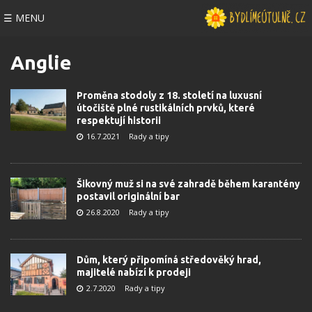
☰ MENU
Anglie
Proměna stodoly z 18. století na luxusní
útočiště plné rustikálních prvků, které
respektují historii
16.7.2021
Rady a tipy
Šikovný muž si na své zahradě během karantény
postavil originální bar
26.8.2020
Rady a tipy
Dům, který připomíná středověký hrad,
majitelé nabízí k prodeji
2.7.2020
Rady a tipy