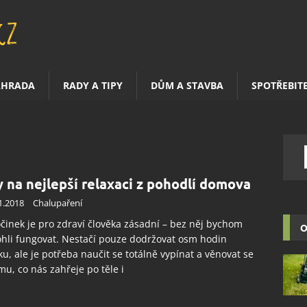
AHRADA
RADY A TIPY
DŮM A STAVBA
SPOTŘEBIT
y na nejlepší relaxaci z pohodlí domova
1.2018
Chalupaření
inek je pro zdraví člověka zásadní – bez něj bychom
O
li fungovat. Nestačí pouze dodržovat osm hodin
u, ale je potřeba naučit se totálně vypínat a věnovat se
u, co nás zahřeje po těle i