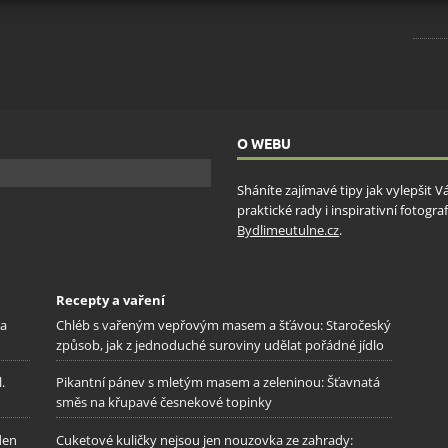
ění bezpečnosti, předcházení a zjišťování podvodů a
ňování chyb, Poskytování a zobrazování reklamy a obsahu,
Vžd
ní a sdělování voleb ochrany osobních údajů.
O WEBU
Sháníte zajímavé tipy jak vylepšit 
praktické rady i inspirativní fotog
Bydlimeutulne.cz
.
Recepty a vaření
na
Chléb s vařeným vepřovým masem a šťávou: Staročeský
způsob, jak z jednoduché suroviny udělat pořádné jídlo
.
Pikantní pánev s mletým masem a zeleninou: Šťavnatá
směs na křupavé česnekové topinky
den
Cuketové kuličky nejsou jen nouzovka ze zahrady: