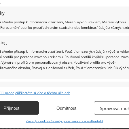
.
tonový nábytek vdechne vaší kanceláři
iky
Ž
o domovu nový rozměr
 a/nebo přístup k informacím v zařízení, Měření výkonu reklam, Měření výkonu
Porozumění publiku prostřednictvím statistik nebo kombinací údajů z různých zdr
3.2017
Interiér
me se na chvíli zapomenout na tradiční materiály, jako je
ing
, plast či kov. Máte-li touhu vybavit si svou kancelář nebo
 netradičně, pak vsaďte na karton. Tento nábytek
 a/nebo přístup k informacím v zařízení, Použití omezených údajů k výběru rekla
tavuje nápadité řešení nejen pro ekologicky
í profilů pro personalizovanou reklamu, Používání profilů k výběru personalizov
 Vytváření profilů pro personalizovaný obsah, Používání profilů pro výběr
lizovaného obsahu, Rozvoj a zlepšování služeb, Použití omezených údajů k výběr
pečný domov – chraňte děti před
řem
e
Vžd
8.2016
Interiér
11 prodejců
Přečtěte si více o těchto účelech
ání a kombinování údajů z jiných zdrojů údajů, Propojení různých zařízení,
čný domov není pouze o kvalitním nábytku a dalším
kace zařízení na základě automaticky přenášených informací.
ení vyhovujícím věku dítěte. Mnohdy se rodiče všemožně
Spravovat mož
Příjmout
Odmítnout
 vytvořit útulné prostředí pro děti, dbají všech různých
ání přesných údajů o zeměpisné poloze, Identifikace zařízení na
čnostních opatření, ale zapomínají přitom na fakt, že i
Zásady cookies
Zásady používání cookies
Kontakt
ě aktivně vyžádaných informací.