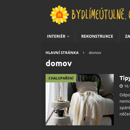
INTERIÉR
REKONSTRUKCE
Z
HLAVNÍ STRÁNKA
domov
domov
Tip
CHALUPAŘENÍ
16.
Odpoč
nemoh
spánk
něčem