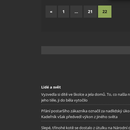
Zajišt
«
1
…
21
22
odstra
Ukládá
Lidé a svět
Vyzvedla si dítě ve školce a jela domů. To, co našla 
jeho těle, ji do běla vytočilo
Přání postaršího zákazníka označil za nadlidský úkol
Kadeřník však předvedl výkon z jiného světa
Slepé, třínohé kotě se dostalo z útulku na Národní 