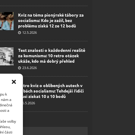
Kvíz na téma pionýrské tábory za
socialismu: Kdo je zažil, bez
problému získá 12 ze 12 bodů
12.5.2026
Test znalostí o každodenní realitě
za komunismu: 10 retro otázek
ukáže, kdo má dobrý přehled
23.6.2026
Retro kvíz o oblíbených autech v
dobách socialismu: Tehdejší řidiči
upu k
musí získat 10 z 10 bodů
i nám a
6.5.2026
edinečná
osti a
Vaše volby
uhlasu,
ní části