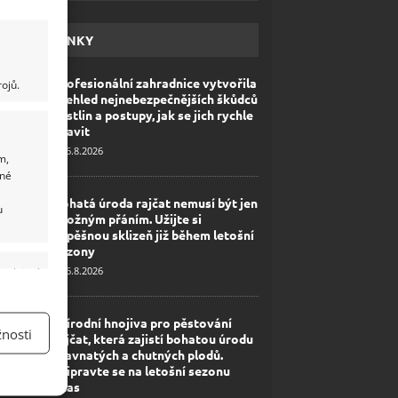
HAVÉ NOVINKY
Profesionální zahradnice vytvořila
ojů.
přehled nejnebezpečnějších škůdců
rostlin a postupy, jak se jich rychle
zbavit
6.8.2026
m,
ané
Bohatá úroda rajčat nemusí být jen
u
zbožným přáním. Užijte si
úspěšnou sklizeň již během letošní
sezony
6.8.2026
y aktivní
Přírodní hnojiva pro pěstování
nosti
rajčat, která zajistí bohatou úrodu
šťavnatých a chutných plodů.
Připravte se na letošní sezonu
včas