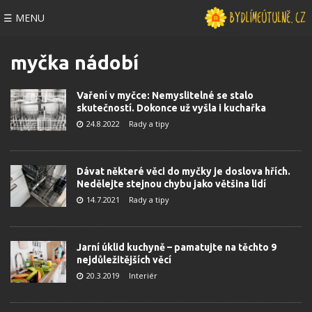
☰ MENU
myčka nádobí
Vaření v myčce: Nemyslitelné se stalo
skutečností. Dokonce už vyšla i kuchařka
24.8.2022
Rady a tipy
Dávat některé věci do myčky je doslova hřích.
Nedělejte stejnou chybu jako většina lidí
14.7.2021
Rady a tipy
Jarní úklid kuchyně – pamatujte na těchto 9
nejdůležitějších věcí
20.3.2019
Interiér