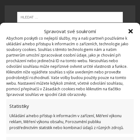
Spravovat své soukromí
Abychom poskytli co nejlepší služby, my a naši partneři používáme k
ukládání a/nebo přístupu k informacím o zařízeních, technologie jako
OBLÍBENÉ ČLÁNKY
soubory cookies. Souhlas s těmito technologiemi nám a našim
partnerům umožní zpracovávat osobní údaje, jako je chování při
procházení nebo jedinečná ID na tomto webu. Nesouhlas nebo
Pokuta až 10 000 Kč hrozí za nesprávné sekání i
odvolání souhlasu může nepříznivě ovlivnit určité vlastnosti a funkce.
nesekání trávy. Záleží i na prostředku a lokaci
Kliknutím níže vyjádřete souhlas s výše uvedeným nebo proveďte
1.6.2026
podrobnější rozhodnutí. Vaše volby budou použity pouze na tomto
webu. Nastavení můžete kdykoli změnit, včetně odvolání souhlasu,
pomocí přepínačů v Zásadách cookies nebo kliknutím na tlačítko
Kvíz na téma pionýrské tábory za socialismu:
Spravovat souhlas ve spodní části obrazovky.
Kdo je zažil, bez problému získá 12 ze 12 bodů
Statistiky
12.5.2026
Ukládání a/nebo přístup k informacím v zařízení, Měření výkonu
reklam, Měření výkonu obsahu, Porozumění publiku
Test znalostí o každodenní realitě za
prostřednictvím statistik nebo kombinací údajů z různých zdrojů.
komunismu: 10 retro otázek ukáže, kdo má
dobrý přehled