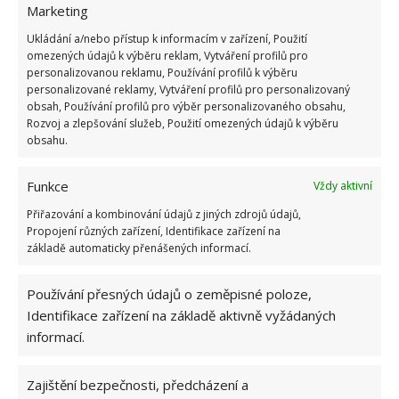
Marketing
23.6.2026
Ukládání a/nebo přístup k informacím v zařízení, Použití
omezených údajů k výběru reklam, Vytváření profilů pro
Retro kvíz o oblíbených autech v dobách
personalizovanou reklamu, Používání profilů k výběru
socialismu: Tehdejší řidiči musí získat 10 z 10
personalizované reklamy, Vytváření profilů pro personalizovaný
bodů
obsah, Používání profilů pro výběr personalizovaného obsahu,
6.5.2026
Rozvoj a zlepšování služeb, Použití omezených údajů k výběru
obsahu.
Funkce
Vždy aktivní
Přiřazování a kombinování údajů z jiných zdrojů údajů,
Propojení různých zařízení, Identifikace zařízení na
ŽHAVÉ NOVINKY
základě automaticky přenášených informací.
Tyto rostliny odpuzují klíšťata. Ujistěte se, že je
Používání přesných údajů o zeměpisné poloze,
máte na zahrádce
Identifikace zařízení na základě aktivně vyžádaných
7.8.2026
informací.
Pokojové rostliny pro začátečníky, které jsou
Zajištění bezpečnosti, předcházení a
nenáročné a něco vydrží