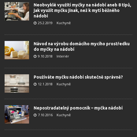
Neobvyklé využití myčky na nádobí aneb 8 tipů,
jak využít myčku jinak, než k mytí běžného
nádobí
25.2.2019
Kuchyně
Návod na výrobu domácího mycího prostředku
do myčky na nádobí
9.10.2018
Interiér
Používáte myčku nádobí skutečně správně?
12.1.2018
Kuchyně
Nepostradatelný pomocník – myčka nádobí
7.10.2016
Kuchyně