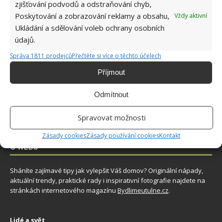
zjišťování podvodů a odstraňování chyb,
7.8.2026
Poskytování a zobrazování reklamy a obsahu,
Vždy aktivní
Ukládání a sdělování voleb ochrany osobních
Využití dešťové vody v domácnosti: Tři
údajů.
způsoby, jak její měkkost promění váš úklid
7.8.2026
Správa 1811 prodejců
Přečtěte si více o těchto účelech
Příjmout
Odmítnout
Spravovat možnosti
Zásady cookies
Zásady používání cookies
Kontakt
O WEBU
Sháníte zajímavé tipy jak vylepšit Váš domov? Originální nápady,
aktuální trendy, praktické rady i inspirativní fotografie najdete na
stránkách internetového magazínu
Bydlimeutulne.cz
.
Lidé a svět