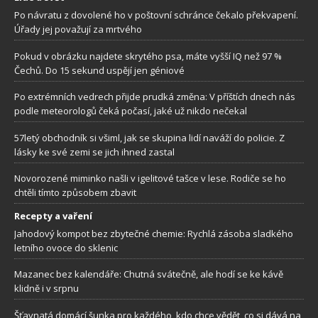
Po návratu z dovolené ho v poštovní schránce čekalo překvapení.
Úřady jej považují za mrtvého
Pokud v obrázku najdete skrytého psa, máte vyšší IQ než 97 %
Čechů. Do 15 sekund uspějí jen géniové
Po extrémních vedrech přijde prudká změna: V příštích dnech nás
podle meteorologů čeká počasí, jaké už nikdo nečekal
57letý obchodník si všiml, jak se skupina lidí naváží do policie. Z
lásky ke své zemi se jich ihned zastal
Novorozené miminko našli v igelitové tašce v lese. Rodiče se ho
chtěli tímto způsobem zbavit
Recepty a vaření
Jahodový kompot bez zbytečné chemie: Rychlá zásoba sladkého
letního ovoce do sklenic
Mazanec bez kalendáře: Chutná svátečně, ale hodí se ke kávě
klidně i v srpnu
Šťavnatá domácí šunka pro každého, kdo chce vědět, co si dává na