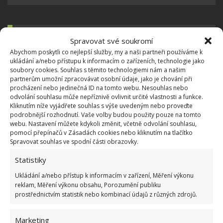
OBLÍBENÉ ČLÁNKY
Spravovat své soukromí
Abychom poskytli co nejlepší služby, my a naši partneři používáme k
Pokuta až 10 000 Kč hrozí za nesprávné sekání i
ukládání a/nebo přístupu k informacím o zařízeních, technologie jako
nesekání trávy. Záleží i na prostředku a lokaci
soubory cookies. Souhlas s těmito technologiemi nám a našim
1.6.2026
partnerům umožní zpracovávat osobní údaje, jako je chování při
procházení nebo jedinečná ID na tomto webu. Nesouhlas nebo
odvolání souhlasu může nepříznivě ovlivnit určité vlastnosti a funkce.
Kliknutím níže vyjádřete souhlas s výše uvedeným nebo proveďte
Kvíz na téma pionýrské tábory za socialismu:
podrobnější rozhodnutí. Vaše volby budou použity pouze na tomto
Kdo je zažil, bez problému získá 12 ze 12 bodů
webu. Nastavení můžete kdykoli změnit, včetně odvolání souhlasu,
12.5.2026
pomocí přepínačů v Zásadách cookies nebo kliknutím na tlačítko
Spravovat souhlas ve spodní části obrazovky.
Test znalostí o každodenní realitě za
Statistiky
komunismu: 10 retro otázek ukáže, kdo má
Ukládání a/nebo přístup k informacím v zařízení, Měření výkonu
dobrý přehled
reklam, Měření výkonu obsahu, Porozumění publiku
23.6.2026
prostřednictvím statistik nebo kombinací údajů z různých zdrojů.
Retro kvíz o oblíbených autech v dobách
Marketing