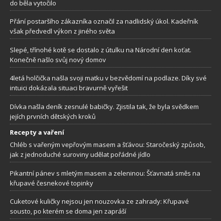
do běla vytočilo
Přání postaršího zákazníka označil za nadlidský úkol. Kadeřník
však předvedl výkon z jiného světa
Slepé, třínohé kotě se dostalo z útulku na Národní den koťat.
Konečně našlo svůj nový domov
4letá holčička našla svoji matku v bezvědomí na podlaze. Díky své
intuici dokázala situaci bravurně vyřešit
Dívka našla deník zesnulé babičky. Zjistila tak, že byla svědkem
jejích prvních dětských kroků
Recepty a vaření
Chléb s vařeným vepřovým masem a šťávou: Staročeský způsob,
jak z jednoduché suroviny udělat pořádné jídlo
Pikantní pánev s mletým masem a zeleninou: Šťavnatá směs na
křupavé česnekové topinky
Cuketové kuličky nejsou jen nouzovka ze zahrady: Křupavé
sousto, po kterém se doma jen zapráší