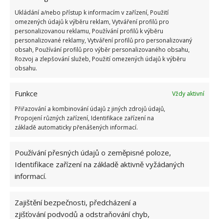
socialismu: Tehdejší řidiči musí získat 10 z 10
bodů
Ukládání a/nebo přístup k informacím v zařízení, Použití
omezených údajů k výběru reklam, Vytváření profilů pro
6.5.2026
personalizovanou reklamu, Používání profilů k výběru
personalizované reklamy, Vytváření profilů pro personalizovaný
obsah, Používání profilů pro výběr personalizovaného obsahu,
Rozvoj a zlepšování služeb, Použití omezených údajů k výběru
obsahu.
ŽHAVÉ NOVINKY
Funkce
Vždy aktivní
Přiřazování a kombinování údajů z jiných zdrojů údajů,
Profesionální zahradnice vytvořila přehled
Propojení různých zařízení, Identifikace zařízení na
nejnebezpečnějších škůdců rostlin a postupy,
základě automaticky přenášených informací.
jak se jich rychle zbavit
6.8.2026
Používání přesných údajů o zeměpisné poloze,
Identifikace zařízení na základě aktivně vyžádaných
Bohatá úroda rajčat nemusí být jen zbožným
informací.
přáním. Užijte si úspěšnou sklizeň již během
letošní sezony
6.8.2026
Zajištění bezpečnosti, předcházení a
zjišťování podvodů a odstraňování chyb,