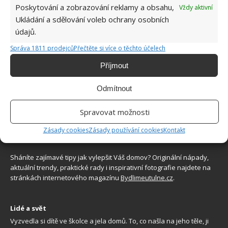
Poskytování a zobrazování reklamy a obsahu,
Vždy aktivní
Přírodní hnojiva pro pěstování rajčat, která
zajistí bohatou úrodu šťavnatých a chutných
Ukládání a sdělování voleb ochrany osobních
plodů. Připravte se na letošní sezonu včas
údajů.
6.8.2026
Správa 1811 prodejců
Přečtěte si více o těchto účelech
Příjmout
Odmítnout
Spravovat možnosti
Zásady cookies
Zásady používání cookies
Kontakt
O WEBU
Sháníte zajímavé tipy jak vylepšit Váš domov? Originální nápady,
aktuální trendy, praktické rady i inspirativní fotografie najdete na
stránkách internetového magazínu
Bydlimeutulne.cz
.
Lidé a svět
Vyzvedla si dítě ve školce a jela domů. To, co našla na jeho těle, ji