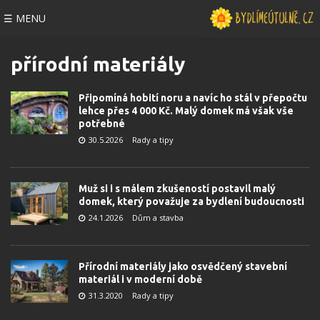
☰ MENU
přírodní materiály
Připomíná hobití noru a navíc ho stál v přepočtu
lehce přes 4 000 Kč. Malý domek má však vše
potřebné
30.5.2026
Rady a tipy
Muž si i s málem zkušeností postavil malý
domek, který považuje za bydlení budoucnosti
24.1.2026
Dům a stavba
Přírodní materiály jako osvědčený stavební
materiál i v moderní době
31.3.2020
Rady a tipy