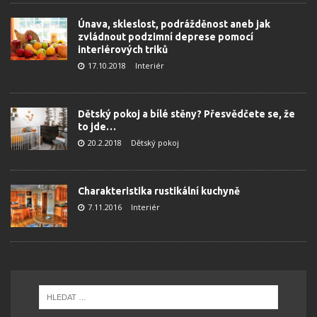
Únava, skleslost, podrážděnost aneb jak
zvládnout podzimní deprese pomocí
interiérových triků
17.10.2018
Interiér
Dětský pokoj a bílé stěny? Přesvědčete se, že
to jde…
20.2.2018
Dětský pokoj
Charakteristika rustikální kuchyně
7.11.2016
Interiér