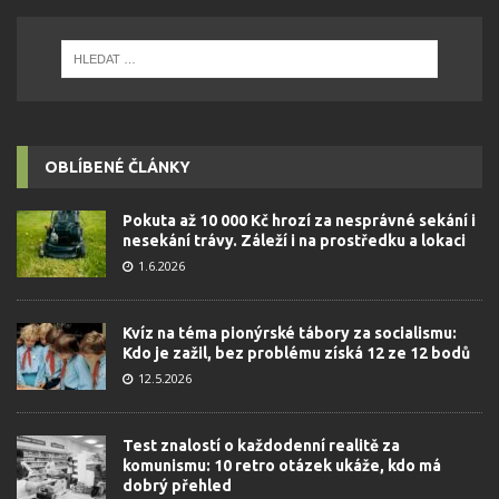
OBLÍBENÉ ČLÁNKY
Pokuta až 10 000 Kč hrozí za nesprávné sekání i
nesekání trávy. Záleží i na prostředku a lokaci
1.6.2026
Kvíz na téma pionýrské tábory za socialismu:
Kdo je zažil, bez problému získá 12 ze 12 bodů
12.5.2026
Test znalostí o každodenní realitě za
komunismu: 10 retro otázek ukáže, kdo má
dobrý přehled