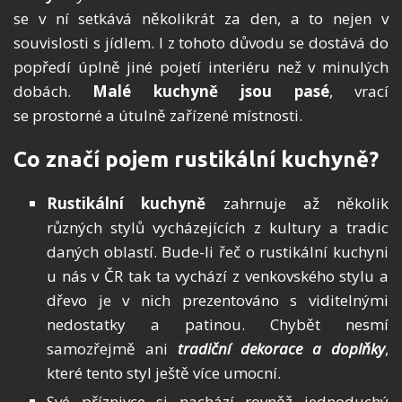
se v ní setkává několikrát za den, a to nejen v
souvislosti s jídlem. I z tohoto důvodu se dostává do
popředí úplně jiné pojetí interiéru než v minulých
dobách.
Malé
kuchyně
jsou pasé
, vrací
se prostorné a útulně zařízené místnosti.
Co značí pojem rustikální kuchyně?
Rustikální kuchyně
zahrnuje až několik
různých stylů vycházejících z kultury a tradic
daných oblastí. Bude-li řeč o rustikální kuchyni
u nás v ČR tak ta vychází z venkovského stylu a
dřevo je v nich prezentováno s viditelnými
nedostatky a patinou. Chybět nesmí
samozřejmě ani
tradiční dekorace a doplňky
,
které tento styl ještě více umocní.
Své příznivce si nachází rovněž jednoduchý