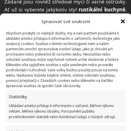
Žádané jsou rovněž středové mycí či varné ostrůvky.
Ať už si vyberete jakýkoliv styl
rustikální kuchyně
,
bude vám činit radost.
Spravovat své soukromí
Jaké dřevo se nejčastěji využívá?
Abychom poskytli co nejlepší služby, my a naši partneři používáme k
ukládání a/nebo přístupu k informacím o zařízeních, technologie jako
soubory cookies. Souhlas s těmito technologiemi nám a našim
Nejčastěji používané materiály tvoří
jehličnaté
partnerům umožní zpracovávat osobní údaje, jako je chování při
dřeviny
, jako jsou borovice a smrk. Ovšem používá
procházení nebo jedinečná ID na tomto webu. Nesouhlas nebo
odvolání souhlasu může nepříznivě ovlivnit určité vlastnosti a funkce.
se rovněž dřevo
listnatých stromů
. Zejména ořech,
Kliknutím níže vyjádřete souhlas s výše uvedeným nebo proveďte
dub, buk, třešeň, hruška a olše.
Rustikální kuchyně
podrobnější rozhodnutí. Vaše volby budou použity pouze na tomto
webu. Nastavení můžete kdykoli změnit, včetně odvolání souhlasu,
vám bude zkrátka dělat radost každý den a nikdy se
pomocí přepínačů v Zásadách cookies nebo kliknutím na tlačítko
vám neokouká.
Spravovat souhlas ve spodní části obrazovky.
Statistiky
Obrázek:
pixabay.com
Ukládání a/nebo přístup k informacím v zařízení, Měření výkonu
reklam, Měření výkonu obsahu, Porozumění publiku
Čtěte také:
Moderní i rustikální kuchyně:
prostřednictvím statistik nebo kombinací údajů z různých zdrojů.
Fotogalerie plná inspirace