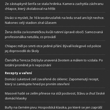
Ze zástupkyně šerifa se stala hrdinka. Kamera zachytila záchranu
chlapce, který zkolaboval na hřišti
Diváci si mysleli, že 16 krasobruslařek na ledu snad ani být nechce.
Nakonec celý stadion zíral úžasem
Žena došla za kosmetičkou kvůli rutinní úpravě obočí. Samozvaná
profesionálka netušila, co provádí
Chlapec měl po smrti otce jediné přání. Bývalí kolegové od policie
jej doprovodili do školy
Čtenářka Tereza (56) byla unavená životem a málem to vzdala. Po
totální proměně je k nepoznání
Recepty a vaření
Domácí cuketové zelí zavařené do sklenic: Zapomenutý recept,
který si zamilujete hned po prvním otevření
Masové hašé se zelím přinese na stůl poctivost, šťávu a chuť české
domácí klasiky
Buřty na černém pivu: Hospodská klasika, po které se jen zapráší