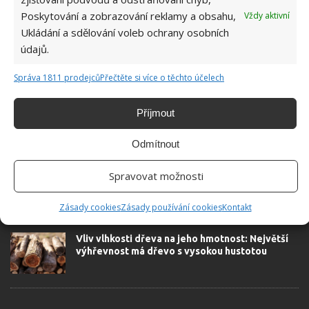
Poskytování a zobrazování reklamy a obsahu,
Vždy aktivní
Ukládání a sdělování voleb ochrany osobních
údajů.
SOUVISEJÍCÍ ČLÁNKY
Správa 1811 prodejců
Přečtěte si více o těchto účelech
Jak naštípat dříví za polovinu obvyklého času.
Inovativní trik lesníků s pneumatikou láme
Příjmout
rekordy oblíbenosti
Odmítnout
Cena palivového dříví klesá. Nastává ideální čas
Spravovat možnosti
pro nákup bohatých zásob
Zásady cookies
Zásady používání cookies
Kontakt
Vliv vlhkosti dřeva na jeho hmotnost: Největší
výhřevnost má dřevo s vysokou hustotou