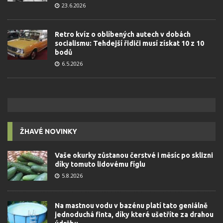
23.6.2026
Retro kvíz o oblíbených autech v dobách
socialismu: Tehdejší řidiči musí získat 10 z 10
bodů
6.5.2026
ŽHAVÉ NOVINKY
Vaše okurky zůstanou čerstvé i měsíc po sklizni
díky tomuto lidovému fíglu
5.8.2026
Na mastnou vodu v bazénu platí tato geniálně
jednoduchá finta, díky které ušetříte za drahou