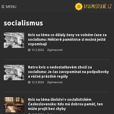
☰ MENU
socialismus
Kvíz na téma co dělaly ženy ve volném čase za
socialismu: Některé pamětnice si možná ještě
vzpomínají
13.3.2026
Zajímavosti
Retro kvíz o nedostatkovém zboží za
socialismu: Je čas zavzpomínat na podpultovky
a věčně prázdné regály
12.3.2026
Zajímavosti
Kvíz na téma školství v socialistickém
Československu: Kdo má dobrou paměť, ten
může projít bez chyby