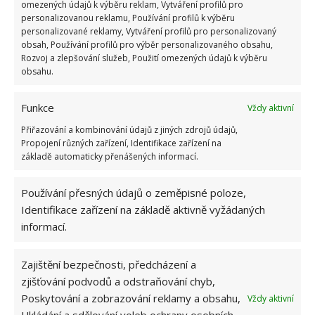
omezených údajů k výběru reklam, Vytváření profilů pro
personalizovanou reklamu, Používání profilů k výběru
OBLÍBENÉ ČLÁNKY
personalizované reklamy, Vytváření profilů pro personalizovaný
obsah, Používání profilů pro výběr personalizovaného obsahu,
Rozvoj a zlepšování služeb, Použití omezených údajů k výběru
Pokuta až 10 000 Kč hrozí za nesprávné sekání i
obsahu.
nesekání trávy. Záleží i na prostředku a lokaci
1.6.2026
Funkce
Vždy aktivní
Přiřazování a kombinování údajů z jiných zdrojů údajů,
Kvíz na téma pionýrské tábory za socialismu:
Propojení různých zařízení, Identifikace zařízení na
Kdo je zažil, bez problému získá 12 ze 12 bodů
základě automaticky přenášených informací.
12.5.2026
Používání přesných údajů o zeměpisné poloze,
Test znalostí o každodenní realitě za
Identifikace zařízení na základě aktivně vyžádaných
komunismu: 10 retro otázek ukáže, kdo má
informací.
dobrý přehled
23.6.2026
Zajištění bezpečnosti, předcházení a
zjišťování podvodů a odstraňování chyb,
Retro kvíz o oblíbených autech v dobách
Poskytování a zobrazování reklamy a obsahu,
Vždy aktivní
socialismu: Tehdejší řidiči musí získat 10 z 10
bodů