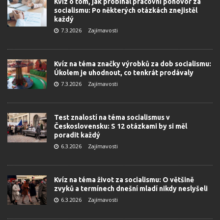
Kvíz o tom, jak probíhal pracovní pohovor za
socialismu: Po některých otázkách znejistěl
každý
7.3.2026
Zajímavosti
Kvíz na téma značky výrobků za dob socialismu:
Úkolem je uhodnout, co tenkrát prodávaly
7.3.2026
Zajímavosti
Test znalostí na téma socialismus v
Československu: S 12 otázkami by si měl
poradit každý
6.3.2026
Zajímavosti
Kvíz na téma život za socialismu: O většině
zvyků a termínech dnešní mladí nikdy neslyšeli
6.3.2026
Zajímavosti