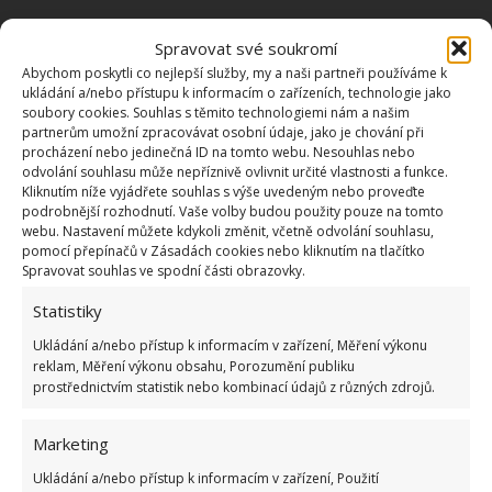
Retro kvíz o oblíbených hračkách z dob
Spravovat své soukromí
socialismu: 10 otázek v člověku probudí
nostalgii
Abychom poskytli co nejlepší služby, my a naši partneři používáme k
ukládání a/nebo přístupu k informacím o zařízeních, technologie jako
17.2.2026
Zajímavosti
soubory cookies. Souhlas s těmito technologiemi nám a našim
partnerům umožní zpracovávat osobní údaje, jako je chování při
procházení nebo jedinečná ID na tomto webu. Nesouhlas nebo
Kvíz na téma jak se žilo za socialismu: Dnešní
odvolání souhlasu může nepříznivě ovlivnit určité vlastnosti a funkce.
mladí si tehdejší poměry nedovedou ani
Kliknutím níže vyjádřete souhlas s výše uvedeným nebo proveďte
představit
podrobnější rozhodnutí. Vaše volby budou použity pouze na tomto
webu. Nastavení můžete kdykoli změnit, včetně odvolání souhlasu,
10.2.2026
Zajímavosti
pomocí přepínačů v Zásadách cookies nebo kliknutím na tlačítko
Spravovat souhlas ve spodní části obrazovky.
Statistiky
«
1
…
9
10
11
12
»
Ukládání a/nebo přístup k informacím v zařízení, Měření výkonu
reklam, Měření výkonu obsahu, Porozumění publiku
prostřednictvím statistik nebo kombinací údajů z různých zdrojů.
Marketing
Ukládání a/nebo přístup k informacím v zařízení, Použití