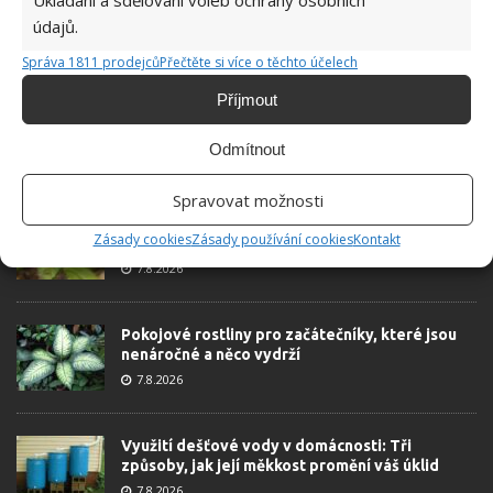
Ukládání a sdělování voleb ochrany osobních
6.5.2026
údajů.
Správa 1811 prodejců
Přečtěte si více o těchto účelech
Příjmout
Odmítnout
ŽHAVÉ NOVINKY
Spravovat možnosti
Tyto rostliny odpuzují klíšťata. Ujistěte se, že je
Zásady cookies
Zásady používání cookies
Kontakt
máte na zahrádce
7.8.2026
Pokojové rostliny pro začátečníky, které jsou
nenáročné a něco vydrží
7.8.2026
Využití dešťové vody v domácnosti: Tři
způsoby, jak její měkkost promění váš úklid
7.8.2026