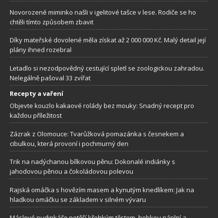
Novorozené miminko našli v igelitové tašce v lese. Rodiče se ho
chtěli tímto způsobem zbavit
Díky mateřské dovolené měla získat až 2 000 000 Kč. Malý detail její
plány ihned rozebral
Letadlo si nezodpovědný cestující spletl se zoologickou zahradou.
Nelegálně pašoval 33 zvířat
Recepty a vaření
Objevte kouzlo kakaové rolády bez mouky: Snadný recept pro
každou příležitost
Zázrak z Olomouce: Tvarůžková pomazánka s česnekem a
cibulkou, která provoní i pochmurný den
Trik na nadýchanou bílkovou pěnu: Dokonalé indiánky s
jahodovou pěnou a čokoládovou polevou
Rajská omáčka s hovězím masem a kynutým knedlíkem: Jak na
hladkou omáčku se základem v silném vývaru
Máslové pudinkáče potěší křehkým těstem, hebkou náplní a