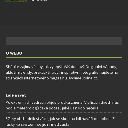
O WEBU
Sháníte zajímavé tipy jak vylepšit Váš domov? Originální nápady,
aktuální trendy, praktické rady i inspirativní fotografie najdete na
stránkách internetového magazínu
Bydlimeutulne.cz
.
Lidé a svět
Po extrémních vedrech přijde prudká změna: V příštích dnech nás
podle meteorologů čeká počasí, jaké už nikdo nečekal
57letý obchodník si všiml, jak se skupina lidí naváží do policie. Z
lásky ke své zemi se jich ihned zastal