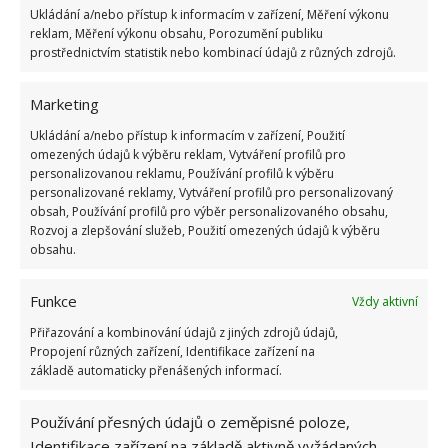
Kdo je zažil, bez problému získá 12 ze 12 bodů
Ukládání a/nebo přístup k informacím v zařízení, Měření výkonu
12.5.2026
reklam, Měření výkonu obsahu, Porozumění publiku
prostřednictvím statistik nebo kombinací údajů z různých zdrojů.
Test znalostí o každodenní realitě za
Marketing
komunismu: 10 retro otázek ukáže, kdo má
dobrý přehled
Ukládání a/nebo přístup k informacím v zařízení, Použití
23.6.2026
omezených údajů k výběru reklam, Vytváření profilů pro
personalizovanou reklamu, Používání profilů k výběru
personalizované reklamy, Vytváření profilů pro personalizovaný
Retro kvíz o oblíbených autech v dobách
obsah, Používání profilů pro výběr personalizovaného obsahu,
socialismu: Tehdejší řidiči musí získat 10 z 10
Rozvoj a zlepšování služeb, Použití omezených údajů k výběru
bodů
obsahu.
6.5.2026
Funkce
Vždy aktivní
Přiřazování a kombinování údajů z jiných zdrojů údajů,
Propojení různých zařízení, Identifikace zařízení na
základě automaticky přenášených informací.
ŽHAVÉ NOVINKY
Používání přesných údajů o zeměpisné poloze,
Identifikace zařízení na základě aktivně vyžádaných