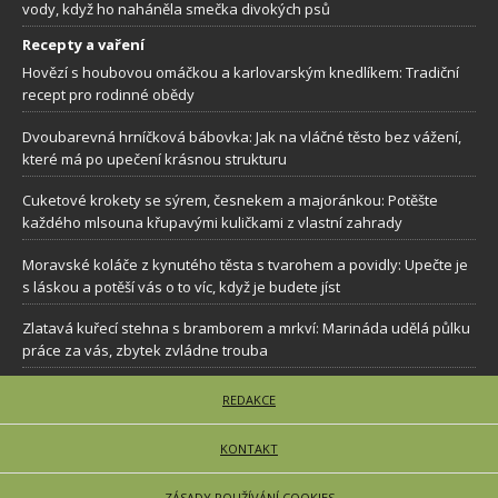
vody, když ho naháněla smečka divokých psů
Recepty a vaření
Hovězí s houbovou omáčkou a karlovarským knedlíkem: Tradiční
recept pro rodinné obědy
Dvoubarevná hrníčková bábovka: Jak na vláčné těsto bez vážení,
které má po upečení krásnou strukturu
Cuketové krokety se sýrem, česnekem a majoránkou: Potěšte
každého mlsouna křupavými kuličkami z vlastní zahrady
Moravské koláče z kynutého těsta s tvarohem a povidly: Upečte je
s láskou a potěší vás o to víc, když je budete jíst
Zlatavá kuřecí stehna s bramborem a mrkví: Marináda udělá půlku
práce za vás, zbytek zvládne trouba
REDAKCE
KONTAKT
ZÁSADY POUŽÍVÁNÍ COOKIES