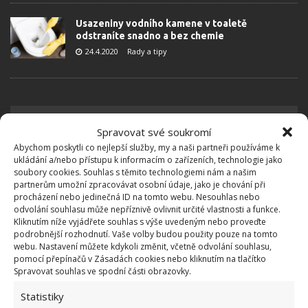
Usazeniny vodního kamene v toaletě
odstraníte snadno a bez chemie
24.4.2020
Rady a tipy
Spravovat své soukromí
Abychom poskytli co nejlepší služby, my a naši partneři používáme k
ukládání a/nebo přístupu k informacím o zařízeních, technologie jako
soubory cookies. Souhlas s těmito technologiemi nám a našim
partnerům umožní zpracovávat osobní údaje, jako je chování při
procházení nebo jedinečná ID na tomto webu. Nesouhlas nebo
OBLÍBENÉ ČLÁNKY
odvolání souhlasu může nepříznivě ovlivnit určité vlastnosti a funkce.
Kliknutím níže vyjádřete souhlas s výše uvedeným nebo proveďte
Pokuta až 10 000 Kč hrozí za nesprávné sekání i
podrobnější rozhodnutí. Vaše volby budou použity pouze na tomto
nesekání trávy. Záleží i na prostředku a lokaci
webu. Nastavení můžete kdykoli změnit, včetně odvolání souhlasu,
pomocí přepínačů v Zásadách cookies nebo kliknutím na tlačítko
1.6.2026
Spravovat souhlas ve spodní části obrazovky.
Statistiky
Kvíz na téma pionýrské tábory za socialismu: