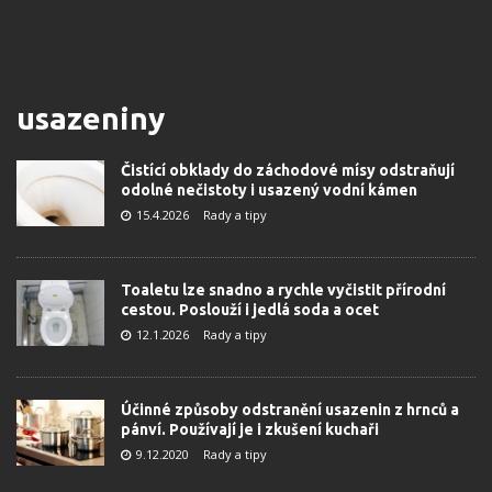
usazeniny
Čistící obklady do záchodové mísy odstraňují
odolné nečistoty i usazený vodní kámen
15.4.2026
Rady a tipy
Toaletu lze snadno a rychle vyčistit přírodní
cestou. Poslouží i jedlá soda a ocet
12.1.2026
Rady a tipy
Účinné způsoby odstranění usazenin z hrnců a
pánví. Používají je i zkušení kuchaři
9.12.2020
Rady a tipy