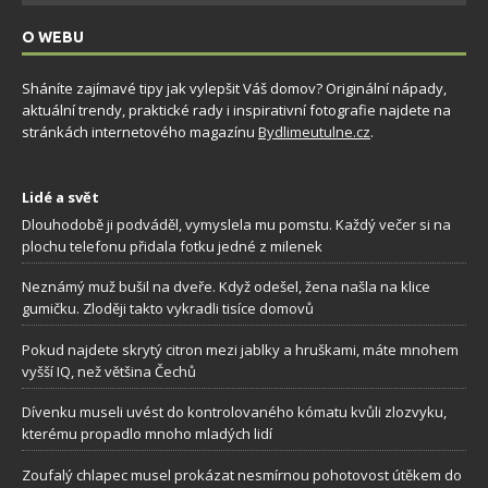
O WEBU
Sháníte zajímavé tipy jak vylepšit Váš domov? Originální nápady,
aktuální trendy, praktické rady i inspirativní fotografie najdete na
stránkách internetového magazínu
Bydlimeutulne.cz
.
Lidé a svět
Dlouhodobě ji podváděl, vymyslela mu pomstu. Každý večer si na
plochu telefonu přidala fotku jedné z milenek
Neznámý muž bušil na dveře. Když odešel, žena našla na klice
gumičku. Zloději takto vykradli tisíce domovů
Pokud najdete skrytý citron mezi jablky a hruškami, máte mnohem
vyšší IQ, než většina Čechů
Dívenku museli uvést do kontrolovaného kómatu kvůli zlozvyku,
kterému propadlo mnoho mladých lidí
Zoufalý chlapec musel prokázat nesmírnou pohotovost útěkem do