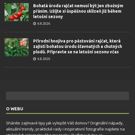
Bohatá úroda rajčat nemusí být jen zbožným
přáním. Užijte si úspěšnou sklizeň již během
letošní sezony
6.8.2026
Přírodní hnojiva pro pěstování rajčat, která
zajistí bohatou úrodu šťavnatých a chutných
plodů. Připravte se na letošní sezonu včas
6.8.2026
O WEBU
Sháníte zajímavé tipy jak vylepšit Váš domov? Originální nápady,
aktuální trendy, praktické rady i inspirativní fotografie najdete na