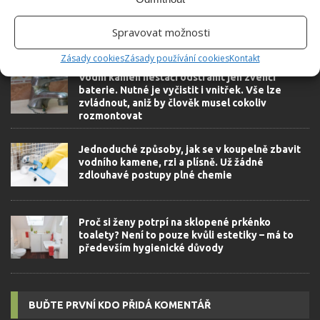
Spravovat možnosti
SOUVISEJÍCÍ ČLÁNKY
Zásady cookies
Zásady používání cookies
Kontakt
Vodní kámen nestačí odstranit jen zvenčí
baterie. Nutné je vyčistit i vnitřek. Vše lze
zvládnout, aniž by člověk musel cokoliv
rozmontovat
Jednoduché způsoby, jak se v koupelně zbavit
vodního kamene, rzi a plísně. Už žádné
zdlouhavé postupy plné chemie
Proč si ženy potrpí na sklopené prkénko
toalety? Není to pouze kvůli estetiky – má to
především hygienické důvody
BUĎTE PRVNÍ KDO PŘIDÁ KOMENTÁŘ