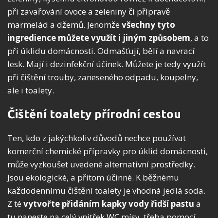
při zavařování ovoce a zeleniny či přípravě
marmelád a džemů. Jenomže
všechny tyto
ingredience můžete využít i jiným způsobem
, a to
při úklidu domácnosti. Odmašťují, bělí a navrací
lesk. Mají i dezinfekční účinek. Můžete je tedy využít
při čištění trouby, zaneseného odpadu, koupelny,
ale i toalety.
Čištění toalety přírodní cestou
Ten, kdo z jakýchkoliv důvodů nechce používat
komerční chemické přípravky pro úklid domácnosti,
může vyzkoušet uvedené alternativní prostředky.
Jsou ekologické, a přitom účinné. K běžnému
každodennímu čištění toalety je vhodná jedlá soda.
Z té
vytvořte přidáním kapky vody řidší pastu
a
tu naneste na celý vnitřek WC mísy, třeba pomocí