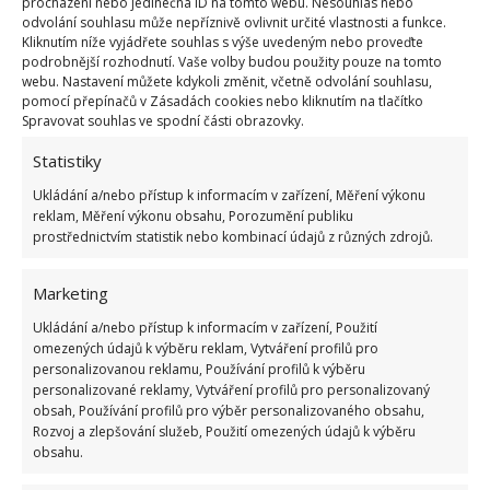
procházení nebo jedinečná ID na tomto webu. Nesouhlas nebo
štětku a nakonec spláchněte. Obdobně pracujte s
odvolání souhlasu může nepříznivě ovlivnit určité vlastnosti a funkce.
kyselinou citronovou. Na BydlímeÚtulně jsme také
Kliknutím níže vyjádřete souhlas s výše uvedeným nebo proveďte
podrobnější rozhodnutí. Vaše volby budou použity pouze na tomto
popsali, že lze
toaletu vyčistit česnekem
.
webu. Nastavení můžete kdykoli změnit, včetně odvolání souhlasu,
pomocí přepínačů v Zásadách cookies nebo kliknutím na tlačítko
Spravovat souhlas ve spodní části obrazovky.
Statistiky
Ukládání a/nebo přístup k informacím v zařízení, Měření výkonu
reklam, Měření výkonu obsahu, Porozumění publiku
prostřednictvím statistik nebo kombinací údajů z různých zdrojů.
Marketing
Ukládání a/nebo přístup k informacím v zařízení, Použití
omezených údajů k výběru reklam, Vytváření profilů pro
personalizovanou reklamu, Používání profilů k výběru
personalizované reklamy, Vytváření profilů pro personalizovaný
obsah, Používání profilů pro výběr personalizovaného obsahu,
Rozvoj a zlepšování služeb, Použití omezených údajů k výběru
obsahu.