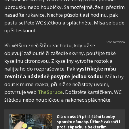
ubrousku nebo houbičky. Samozřejmě, že si předtím
nasadíte rukavice. Nechte působit asi hodinu, pak
pastu setřete WC štětkou a spláchněte. Mísa se bude
opět lesknout.
Při větším znečištění záchodu, kdy už se
objevují zažloutlé či zašedlé skvrny, použijte také
kyselinu citronovou. Z kyseliny vytvořte roztok a
nalijte ho do rozprašovače. Pak
vystříkejte mísu
zevnitř a následně posypte jedlou sodou
. Mělo by
dojít k mírné reakci, při níž se nečistoty uvolní,
potvrzuje web
TheSpruce
. Dočistěte kartáčkem, WC
štětkou nebo houbičkou a nakonec spláchněte.
Citron ušetří při čištění trouby
spoustu námahy. Účinně zakročí i
proti zápachu a bakteriím