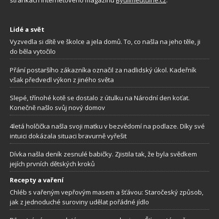
stránkách internetového magazínu
Bydlimeutulne.cz
.
Lidé a svět
Vyzvedla si dítě ve školce a jela domů. To, co našla na jeho těle, ji
do běla vytočilo
Přání postaršího zákazníka označil za nadlidský úkol. Kadeřník
však předvedl výkon z jiného světa
Slepé, třínohé kotě se dostalo z útulku na Národní den koťat.
Konečně našlo svůj nový domov
4letá holčička našla svoji matku v bezvědomí na podlaze. Díky své
intuici dokázala situaci bravurně vyřešit
Dívka našla deník zesnulé babičky. Zjistila tak, že byla svědkem
jejích prvních dětských kroků
Recepty a vaření
Chléb s vařeným vepřovým masem a šťávou: Staročeský způsob,
jak z jednoduché suroviny udělat pořádné jídlo