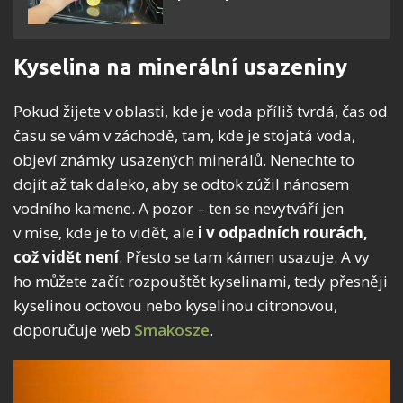
Kyselina na minerální usazeniny
Pokud žijete v oblasti, kde je voda příliš tvrdá, čas od
času se vám v záchodě, tam, kde je stojatá voda,
objeví známky usazených minerálů. Nenechte to
dojít až tak daleko, aby se odtok zúžil nánosem
vodního kamene. A pozor – ten se nevytváří jen
v míse, kde je to vidět, ale
i v odpadních rourách,
což vidět není
. Přesto se tam kámen usazuje. A vy
ho můžete začít rozpouštět kyselinami, tedy přesněji
kyselinou octovou nebo kyselinou citronovou,
doporučuje web
Smakosze
.