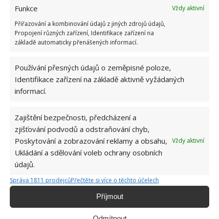
Funkce
Vždy aktivní
ČIŠTĚNÍ TOALETY
PŘÍRODNÍ ČISTÍCÍ PROSTŘEDKY
Přiřazování a kombinování údajů z jiných zdrojů údajů,
Propojení různých zařízení, Identifikace zařízení na
TOALETA
USAZENINY
VODNÍ KÁMEN
základě automaticky přenášených informací.
Používání přesných údajů o zeměpisné poloze,
Přidejte svůj názor
Identifikace zařízení na základě aktivně vyžádaných
KOMENTOVAT
informací.
Zajištění bezpečnosti, předcházení a
Hana Musilová
zjišťování podvodů a odstraňování chyb,
Do redakce Bydlimeutulne.cz se
Poskytování a zobrazování reklamy a obsahu,
Vždy aktivní
přidala během svých studií a práce
Ukládání a sdělování voleb ochrany osobních
redaktorky ji tak nadchla, že se
údajů.
rozhodla zůstat. Její v...
[Více o
autorovi]
Správa 1811 prodejců
Přečtěte si více o těchto účelech
Příjmout
Odmítnout