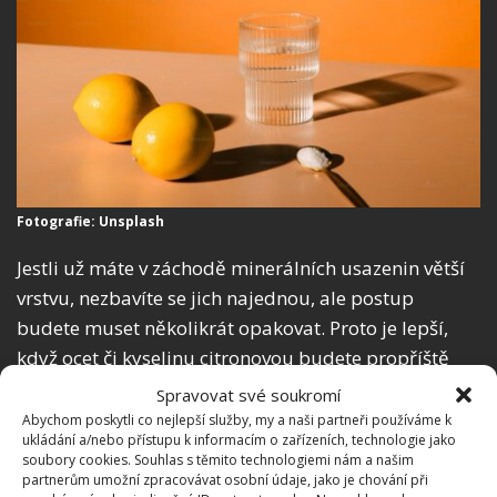
Fotografie: Unsplash
Jestli už máte v záchodě minerálních usazenin větší
vrstvu, nezbavíte se jich najednou, ale postup
budete muset několikrát opakovat. Proto je lepší,
když ocet či kyselinu citronovou budete propříště
používat průběžně. Než půjdete spát,
zbavte se
Spravovat své soukromí
stojaté vody v odtoku z WC mísy
. Pak vytvořte
Abychom poskytli co nejlepší služby, my a naši partneři používáme k
ukládání a/nebo přístupu k informacím o zařízeních, technologie jako
silný roztok octa s vodou (1 : 1) a do odtoku ho
soubory cookies. Souhlas s těmito technologiemi nám a našim
nalijte. Nechte působit celou noc, ráno použijte WC
partnerům umožní zpracovávat osobní údaje, jako je chování při