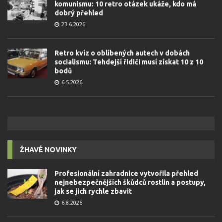
komunismu: 10 retro otázek ukáže, kdo má
dobrý přehled
23.6.2026
Retro kvíz o oblíbených autech v dobách
socialismu: Tehdejší řidiči musí získat 10 z 10
bodů
6.5.2026
ŽHAVÉ NOVINKY
Profesionální zahradnice vytvořila přehled
nejnebezpečnějších škůdců rostlin a postupy,
jak se jich rychle zbavit
6.8.2026