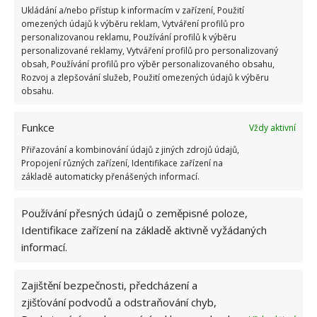
Retro kvíz o oblíbených autech v dobách
Ukládání a/nebo přístup k informacím v zařízení, Použití
socialismu: Tehdejší řidiči musí získat 10 z 10
omezených údajů k výběru reklam, Vytváření profilů pro
bodů
personalizovanou reklamu, Používání profilů k výběru
personalizované reklamy, Vytváření profilů pro personalizovaný
6.5.2026
obsah, Používání profilů pro výběr personalizovaného obsahu,
Rozvoj a zlepšování služeb, Použití omezených údajů k výběru
obsahu.
Funkce
Vždy aktivní
ŽHAVÉ NOVINKY
Přiřazování a kombinování údajů z jiných zdrojů údajů,
Propojení různých zařízení, Identifikace zařízení na
základě automaticky přenášených informací.
Tyto rostliny odpuzují klíšťata. Ujistěte se, že je
máte na zahrádce
7.8.2026
Používání přesných údajů o zeměpisné poloze,
Identifikace zařízení na základě aktivně vyžádaných
informací.
Pokojové rostliny pro začátečníky, které jsou
nenáročné a něco vydrží
7.8.2026
Zajištění bezpečnosti, předcházení a
zjišťování podvodů a odstraňování chyb,