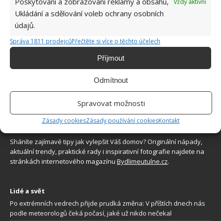
Poskytování a zobrazování reklamy a obsahu,
Vždy aktivní
Využití dešťové vody v domácnosti: Tři
Ukládání a sdělování voleb ochrany osobních
způsoby, jak její měkkost promění váš úklid
údajů.
7.8.2026
Správa 1811 prodejců
Přečtěte si více o těchto účelech
Příjmout
Odmítnout
Spravovat možnosti
O WEBU
Zásady cookies
Zásady používání cookies
Kontakt
Sháníte zajímavé tipy jak vylepšit Váš domov? Originální nápady,
aktuální trendy, praktické rady i inspirativní fotografie najdete na
stránkách internetového magazínu
Bydlimeutulne.cz
.
Lidé a svět
Po extrémních vedrech přijde prudká změna: V příštích dnech nás
podle meteorologů čeká počasí, jaké už nikdo nečekal