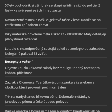
57letý obchodník si všiml, jak se skupina lidí naváží do policie. Z
lásky ke své zemi se jich ihned zastal
Novorozené miminko našli v igelitové tašce v lese. Rodiče se ho
chtěli tímto způsobem zbavit
Díky mateřské dovolené měla získat až 2 000 000 Kč. Malý detail její
plány ihned rozebral
Letadlo si nezodpovědný cestující spletl se zoologickou zahradou.
Nelegálně pašoval 33 zvířat
Recepty a vaření
Objevte kouzlo kakaové rolády bez mouky: Snadný recept pro
každou příležitost
Zázrak z Olomouce: Tvarůžková pomazánka s česnekem a
cibulkou, která provoní i pochmurný den
Trik na nadýchanou bílkovou pěnu: Dokonalé indiánky s
jahodovou pěnou a čokoládovou polevou
Rajská omáčka s hovězím masem a kynutým knedlíkem: Jak na