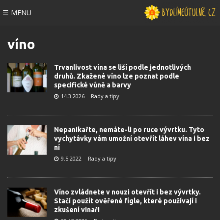
☰ MENU
víno
Trvanlivost vína se liší podle jednotlivých
druhů. Zkažené víno lze poznat podle
specifické vůně a barvy
14.3.2026
Rady a tipy
Nepanikařte, nemáte-li po ruce vývrtku. Tyto
vychytávky vám umožní otevřít láhev vína i bez
ní
9.5.2022
Rady a tipy
Víno zvládnete v nouzi otevřít i bez vývrtky.
Stačí použít ověřené fígle, které používají i
zkušení vinaři