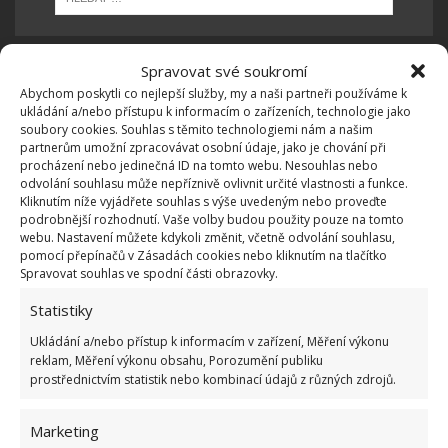
Spravovat své soukromí
Abychom poskytli co nejlepší služby, my a naši partneři používáme k
OBLÍBENÉ ČLÁNKY
ukládání a/nebo přístupu k informacím o zařízeních, technologie jako
soubory cookies. Souhlas s těmito technologiemi nám a našim
Pokuta až 10 000 Kč hrozí za nesprávné sekání i
partnerům umožní zpracovávat osobní údaje, jako je chování při
nesekání trávy. Záleží i na prostředku a lokaci
procházení nebo jedinečná ID na tomto webu. Nesouhlas nebo
odvolání souhlasu může nepříznivě ovlivnit určité vlastnosti a funkce.
1.6.2026
Kliknutím níže vyjádřete souhlas s výše uvedeným nebo proveďte
podrobnější rozhodnutí. Vaše volby budou použity pouze na tomto
webu. Nastavení můžete kdykoli změnit, včetně odvolání souhlasu,
Kvíz na téma pionýrské tábory za socialismu:
pomocí přepínačů v Zásadách cookies nebo kliknutím na tlačítko
Kdo je zažil, bez problému získá 12 ze 12 bodů
Spravovat souhlas ve spodní části obrazovky.
12.5.2026
Statistiky
Ukládání a/nebo přístup k informacím v zařízení, Měření výkonu
Test znalostí o každodenní realitě za
reklam, Měření výkonu obsahu, Porozumění publiku
komunismu: 10 retro otázek ukáže, kdo má
prostřednictvím statistik nebo kombinací údajů z různých zdrojů.
dobrý přehled
23.6.2026
Marketing