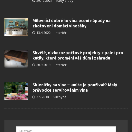
29.12.2021
Rady a tipy
Milovníci dobrého vína ocení nápady na
zhotovení domácí vinotéky
13.4.2020
Interiér
Skvělé, nízkorozpočtové projekty z palet pro
kutily, které promění váš dům i zahradu
20.9.2019
Interiér
Skleničky na víno – umíte je používat? Malý
průvodce servírováním vína
3.5.2018
Kuchyně