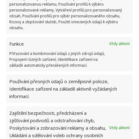
personalizovanou reklamu, Používání profilů k výběru
personalizované reklamy, Vytváření profilů pro personalizovaný
obsah, Používání profilů pro výběr personalizovaného obsahu,
Rozvoj a zlepšování služeb, Použití omezených údajů k výběru
ŽHAVÉ NOVINKY
obsahu.
Test znalostí o životě v dobách socialismu: 10
Funkce
Vždy aktivní
otázek odhalí, kdo má minulý režim stále v živé
paměti
Přiřazování a kombinování údajů z jiných zdrojů údajů,
7.8.2026
Propojení různých zařízení, Identifikace zařízení na
základě automaticky přenášených informací.
Retro kvíz na téma jak vypadala doprava a
Používání přesných údajů o zeměpisné poloze,
silnice za socialismu: Pamětníci získají 10/10
bodů
Identifikace zařízení na základě aktivně vyžádaných
7.8.2026
informací.
Zajištění bezpečnosti, předcházení a
Profesionální zahradnice vytvořila přehled
nejnebezpečnějších škůdců rostlin a postupy,
zjišťování podvodů a odstraňování chyb,
jak se jich rychle zbavit
Poskytování a zobrazování reklamy a obsahu,
Vždy aktivní
6.8.2026
Ukládání a sdělování voleb ochrany osobních