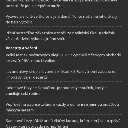
poznali, že jde o stejného muže
Vyzvedla si dítě ve školce a jela domů. To, co našla na jeho těle, ji
do běla vytočilo
Přání postaršího zákazníka označil za nadlidský úkol. Kadeřník
však předvedl výkon z jiného světa
Recepty a vaření
Velký test slunečnicových olejů 2026: 7 výrobků z českých obchodů
se značně liší cenou i kvalitou
Levandulový sirup z levandule lékařské: Fialová letní zásoba do
limonády, čaje i dezertů
Kokosové řezy se šlehačkou: Jednoduchý moučník, který si
zamiluje celá rodina
Vepřové na paprice zvládne každý a odmění se jemnou omáčkou i
měkkým masem
Sametové řezy „Obliž prst”: Vláčný korpus, krém, který se rozplývá.
Název, který opravdu nic nepřehání