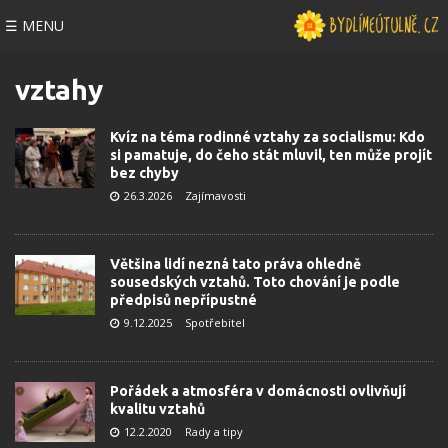
☰ MENU
vztahy
Kvíz na téma rodinné vztahy za socialismu: Kdo
si pamatuje, do čeho stát mluvil, ten může projít
bez chyby
26.3.2026
Zajímavosti
Většina lidí nezná tato práva ohledně
sousedských vztahů. Toto chování je podle
předpisů nepřípustné
9.12.2025
Spotřebitel
Pořádek a atmosféra v domácnosti ovlivňují
kvalitu vztahů
12.2.2020
Rady a tipy