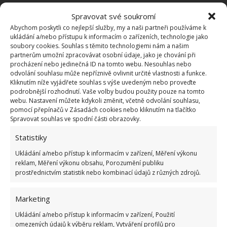
Pokuta až 10 000 Kč hrozí za nesprávné sekání i
Spravovat své soukromí
nesekání trávy. Záleží i na prostředku a lokaci
Abychom poskytli co nejlepší služby, my a naši partneři používáme k
1.6.2026
ukládání a/nebo přístupu k informacím o zařízeních, technologie jako
soubory cookies. Souhlas s těmito technologiemi nám a našim
partnerům umožní zpracovávat osobní údaje, jako je chování při
Kvíz na téma pionýrské tábory za socialismu:
procházení nebo jedinečná ID na tomto webu. Nesouhlas nebo
Kdo je zažil, bez problému získá 12 ze 12 bodů
odvolání souhlasu může nepříznivě ovlivnit určité vlastnosti a funkce.
12.5.2026
Kliknutím níže vyjádřete souhlas s výše uvedeným nebo proveďte
podrobnější rozhodnutí. Vaše volby budou použity pouze na tomto
webu. Nastavení můžete kdykoli změnit, včetně odvolání souhlasu,
pomocí přepínačů v Zásadách cookies nebo kliknutím na tlačítko
Test znalostí o každodenní realitě za
Spravovat souhlas ve spodní části obrazovky.
komunismu: 10 retro otázek ukáže, kdo má
dobrý přehled
Statistiky
23.6.2026
Ukládání a/nebo přístup k informacím v zařízení, Měření výkonu
reklam, Měření výkonu obsahu, Porozumění publiku
Retro kvíz o oblíbených autech v dobách
prostřednictvím statistik nebo kombinací údajů z různých zdrojů.
socialismu: Tehdejší řidiči musí získat 10 z 10
bodů
Marketing
6.5.2026
Ukládání a/nebo přístup k informacím v zařízení, Použití
omezených údajů k výběru reklam, Vytváření profilů pro