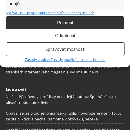
údajů.
Správa 1811 prodejců
Přečtěte si více o těchto účelech
Příjmout
Odmítnout
O WEBU
Spravovat možnosti
Zásady cookies
Zásady používání cookies
Kontakt
Sháníte zajímavé tipy jak vylepšit Váš domov? Originální nápady,
aktuální trendy, praktické rady i inspirativní fotografie najdete na
stránkách internetového magazínu
Bydlimeutulne.cz
.
Lidé a svět
Nejčastější důvody, proč listy orchidejí žloutnou: Špatná zálivka,
plíseň i nedostatek živin
Obával se, že pitbul jeho manželky, ublíží novorozené dceři. To, co
se stalo, když je nechali samotné v obýváku, nečekal
Kadeřník proměnil bezdomovce Marka: Z výsledku cizí lidé sotva