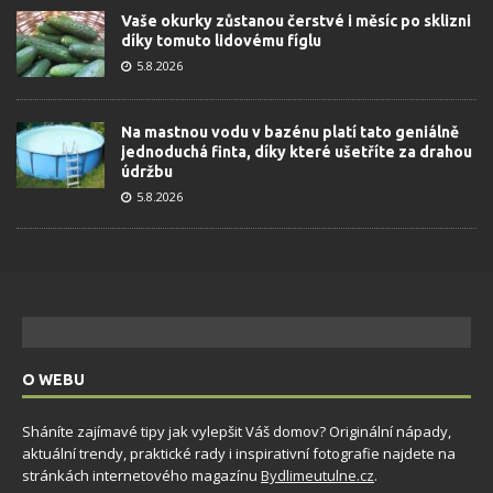
Vaše okurky zůstanou čerstvé i měsíc po sklizni
díky tomuto lidovému fíglu
5.8.2026
Na mastnou vodu v bazénu platí tato geniálně
jednoduchá finta, díky které ušetříte za drahou
údržbu
5.8.2026
O WEBU
Sháníte zajímavé tipy jak vylepšit Váš domov? Originální nápady,
aktuální trendy, praktické rady i inspirativní fotografie najdete na
stránkách internetového magazínu
Bydlimeutulne.cz
.