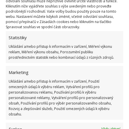
odvolání souhlasu může nepříznivě ovlivnit určité vlastnosti a funkce.
nájemným za pozemek, na němž jejich domek stojí.
Kliknutím níže vyjádřete souhlas s výše uvedeným nebo proveďte
A jaké výhody přinesl
tiny house
osamocené
podrobnější rozhodnutí. Vaše volby budou použity pouze na tomto
webu. Nastavení můžete kdykoli změnit, včetně odvolání souhlasu,
důchodkyni, si můžete přečíst na BydlímeÚtulně.
pomocí přepínačů v Zásadách cookies nebo kliknutím na tlačítko
Spravovat souhlas ve spodní části obrazovky.
Statistiky
Ukládání a/nebo přístup k informacím v zařízení, Měření výkonu
reklam, Měření výkonu obsahu, Porozumění publiku
prostřednictvím statistik nebo kombinací údajů z různých zdrojů.
Marketing
Ukládání a/nebo přístup k informacím v zařízení, Použití
omezených údajů k výběru reklam, Vytváření profilů pro
personalizovanou reklamu, Používání profilů k výběru
personalizované reklamy, Vytváření profilů pro personalizovaný
obsah, Používání profilů pro výběr personalizovaného obsahu,
Rozvoj a zlepšování služeb, Použití omezených údajů k výběru
obsahu.
Funkce
Vždy aktivní