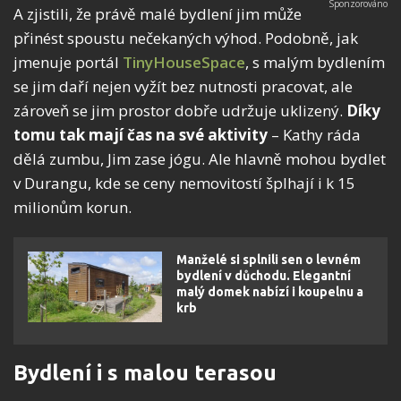
A zjistili, že právě malé bydlení jim může
přinést spoustu nečekaných výhod. Podobně, jak
jmenuje portál
TinyHouseSpace
, s malým bydlením
se jim daří nejen vyžít bez nutnosti pracovat, ale
zároveň se jim prostor dobře udržuje uklizený.
Díky
tomu tak mají čas na své aktivity
– Kathy ráda
dělá zumbu, Jim zase jógu. Ale hlavně mohou bydlet
v Durangu, kde se ceny nemovitostí šplhají i k 15
milionům korun.
Manželé si splnili sen o levném
bydlení v důchodu. Elegantní
malý domek nabízí i koupelnu a
krb
Bydlení i s malou terasou