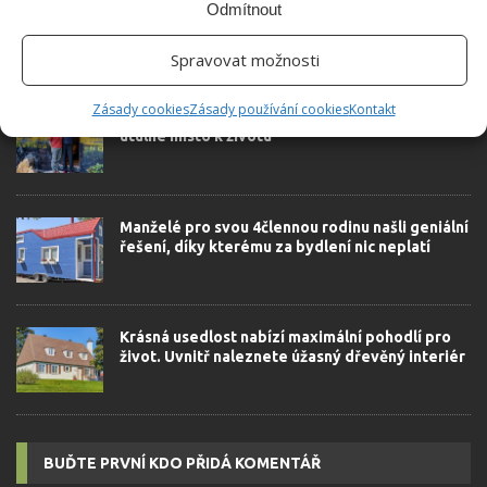
Odmítnout
Spravovat možnosti
SOUVISEJÍCÍ ČLÁNKY
Zásady cookies
Zásady používání cookies
Kontakt
Mladý pár koupil rezavý vagón a proměnil jej v
útulné místo k životu
Manželé pro svou 4člennou rodinu našli geniální
řešení, díky kterému za bydlení nic neplatí
Krásná usedlost nabízí maximální pohodlí pro
život. Uvnitř naleznete úžasný dřevěný interiér
BUĎTE PRVNÍ KDO PŘIDÁ KOMENTÁŘ