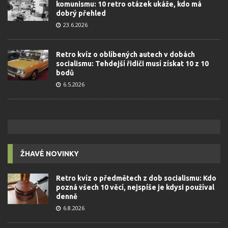
komunismu: 10 retro otázek ukáže, kdo má
dobrý přehled
23.6.2026
Retro kvíz o oblíbených autech v dobách
socialismu: Tehdejší řidiči musí získat 10 z 10
bodů
6.5.2026
ŽHAVÉ NOVINKY
Retro kvíz o předmětech z dob socialismu: Kdo
pozná všech 10 věcí, nejspíše je kdysi používal
denně
6.8.2026