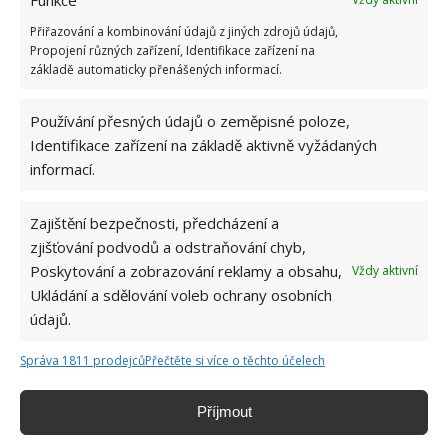
Přiřazování a kombinování údajů z jiných zdrojů údajů,
BYDLENÍ
DOMOV
DŮCHODCI
DŮM
Propojení různých zařízení, Identifikace zařízení na
základě automaticky přenášených informací.
TINY HOUSE
Používání přesných údajů o zeměpisné poloze,
Přidejte svůj názor
Identifikace zařízení na základě aktivně vyžádaných
informací.
KOMENTOVAT
Zajištění bezpečnosti, předcházení a
zjišťování podvodů a odstraňování chyb,
Jiří Kolář
Poskytování a zobrazování reklamy a obsahu,
Vždy aktivní
Absolvent České zemědělské
Ukládání a sdělování voleb ochrany osobních
univerzity, který je již od malička
údajů.
velkým kutilem. V podstatě vše, co je
možné najít v j...
[Více o autorovi]
Správa 1811 prodejců
Přečtěte si více o těchto účelech
Příjmout