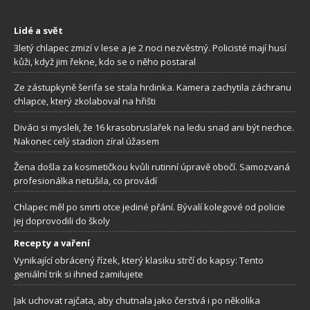
Lidé a svět
3letý chlapec zmizí v lese a je 2 noci nezvěstný. Policisté mají husí
kůži, když jim řekne, kdo se o něho postaral
Ze zástupkyně šerifa se stala hrdinka. Kamera zachytila záchranu
chlapce, který zkolaboval na hřišti
Diváci si mysleli, že 16 krasobruslařek na ledu snad ani být nechce.
Nakonec celý stadion zíral úžasem
Žena došla za kosmetičkou kvůli rutinní úpravě obočí. Samozvaná
profesionálka netušila, co provádí
Chlapec měl po smrti otce jediné přání. Bývalí kolegové od policie
jej doprovodili do školy
Recepty a vaření
Vynikající obrácený řízek, který klasiku strčí do kapsy: Tento
geniální trik si ihned zamilujete
Jak uchovat rajčata, aby chutnala jako čerstvá i po několika