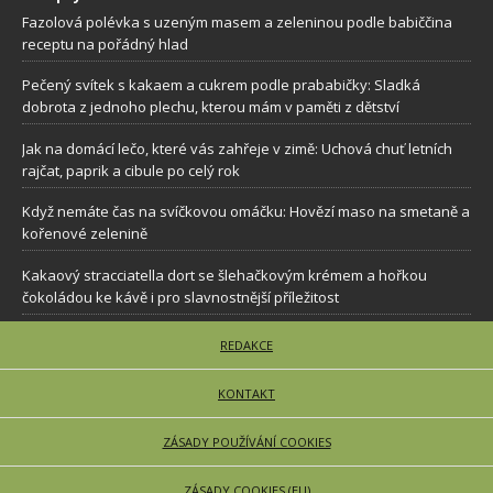
Fazolová polévka s uzeným masem a zeleninou podle babiččina
receptu na pořádný hlad
Pečený svítek s kakaem a cukrem podle prababičky: Sladká
dobrota z jednoho plechu, kterou mám v paměti z dětství
Jak na domácí lečo, které vás zahřeje v zimě: Uchová chuť letních
rajčat, paprik a cibule po celý rok
Když nemáte čas na svíčkovou omáčku: Hovězí maso na smetaně a
kořenové zelenině
Kakaový stracciatella dort se šlehačkovým krémem a hořkou
čokoládou ke kávě i pro slavnostnější příležitost
REDAKCE
KONTAKT
ZÁSADY POUŽÍVÁNÍ COOKIES
ZÁSADY COOKIES (EU)