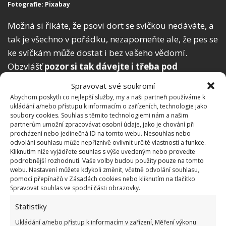
Fotografie: Pixabay
Možná si říkáte, že psovi dort se svíčkou nedáváte, a
tak je všechno v pořádku, nezapomeňte ale, že pes se
ke svíčkám může dostat i bez vašeho vědomí.
Obzvlášť
pozor si tak dávejte i třeba pod
vánočním stromečkem
, kde se mohou objevit jako
Spravovat své soukromí
dárek. A před jejich zapálením si určitě přečtěte,
Abychom poskytli co nejlepší služby, my a naši partneři používáme k
jaké mají složení.
ukládání a/nebo přístupu k informacím o zařízeních, technologie jako
soubory cookies. Souhlas s těmito technologiemi nám a našim
partnerům umožní zpracovávat osobní údaje, jako je chování při
procházení nebo jedinečná ID na tomto webu. Nesouhlas nebo
odvolání souhlasu může nepříznivě ovlivnit určité vlastnosti a funkce.
Kliknutím níže vyjádřete souhlas s výše uvedeným nebo proveďte
podrobnější rozhodnutí. Vaše volby budou použity pouze na tomto
webu. Nastavení můžete kdykoli změnit, včetně odvolání souhlasu,
pomocí přepínačů v Zásadách cookies nebo kliknutím na tlačítko
Spravovat souhlas ve spodní části obrazovky.
Statistiky
Ukládání a/nebo přístup k informacím v zařízení, Měření výkonu