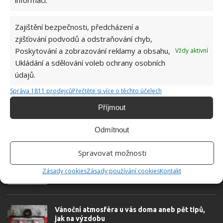
možné najít v j...
[Více o autorovi]
Zajištění bezpečnosti, předcházení a
zjišťování podvodů a odstraňování chyb,
Poskytování a zobrazování reklamy a obsahu,
Vždy aktivní
Ukládání a sdělování voleb ochrany osobních
údajů.
SOUVISEJÍCÍ ČLÁNKY
Správa 1811 prodejců
Přečtěte si více o těchto účelech
Příjmout
Hrabání děr na zahradě je chování psího
detektiva. Jedním z důvodů může být i
přítomnost škůdců
Odmítnout
Spravovat možnosti
Dvířka trouby se pro utěrku zdají jako ideální
místo. Tento zvyk je však pravidelnou příčinou
Zásady cookies
Zásady používání cookies
Kontakt
požárů
Vánoční atmosféra u vás doma aneb pět tipů,
jak na výzdobu