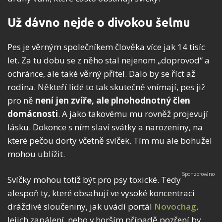
Už dávno nejde o divokou šelmu
Pes je věrným společníkem člověka více jak 14 tisíc
let. Za tu dobu se z něho stal nejenom „doprovod“ a
ochránce, ale také věrný přítel. Dalo by se říct až
rodina. Někteří lidé to tak skutečně vnímají, pes již
pro ně
není jen zvíře, ale plnohodnotný člen
domácnosti
. A jako takovému mu rovněž projevují
lásku. Dokonce s ním slaví svátky a narozeniny, na
které pečou dorty včetně svíček. Tím mu ale bohužel
mohou ublížit.
Svíčky mohou totiž být pro psy toxické. Tedy
alespoň ty, které obsahují ve vysoké koncentraci
dráždivé sloučeniny, jak uvádí portál
Novochag
.
Jejich zapálení, nebo v horším případě pozření by