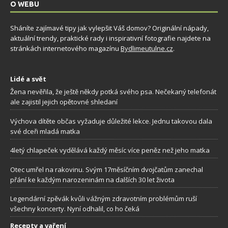
O WEBU
Sháníte zajímavé tipy jak vylepšit Váš domov? Originální nápady,
aktuální trendy, praktické rady i inspirativní fotografie najdete na
stránkách internetového magazínu
Bydlimeutulne.cz
.
Lidé a svět
Žena nevěřila, že ještě někdy potká svého psa. Nečekaný telefonát
ale zajistil jejich opětovné shledaní
Výchova dítěte občas vyžaduje důležité lekce. Jednu takovou dala
své dceři mladá matka
4letý chlapeček vydělává každý měsíc více peněz než jeho matka
Otec umřel na rakovinu. Svým 17měsíčním dvojčatům zanechal
přání ke každým narozeninám na dalších 30 let života
Legendární zpěvák kvůli vážným zdravotním problémům ruší
všechny koncerty. Nyní odhalil, co ho čeká
Recepty a vaření