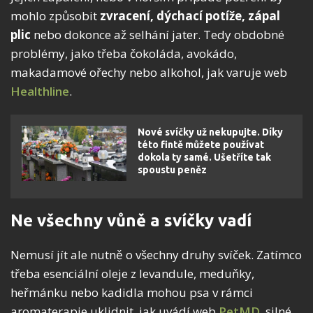
mohlo způsobit
zvracení, dýchací potíže, zápal
plic
nebo dokonce až selhání jater. Tedy obdobné
problémy, jako třeba čokoláda, avokádo,
makadamové ořechy nebo alkohol, jak varuje web
Healthline
.
Nové svíčky už nekupujte. Díky
této fintě můžete používat
dokola ty samé. Ušetříte tak
spoustu peněz
Ne všechny vůně a svíčky vadí
Nemusí jít ale nutně o všechny druhy svíček. Zatímco
třeba esenciální oleje z levandule, meduňky,
heřmánku nebo kadidla mohou psa v rámci
aromaterapie uklidnit, jak uvádí web
PetMD
, silné