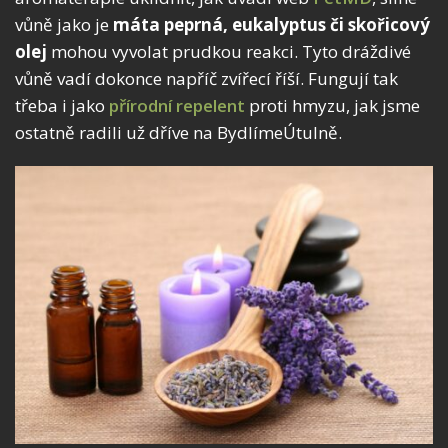
vůně jako je
máta peprná, eukalyptus či skořicový
olej
mohou vyvolat prudkou reakci. Tyto dráždivé
vůně vadí dokonce napříč zvířecí říší. Fungují tak
třeba i jako
přírodní repelent
proti hmyzu, jak jsme
ostatně radili už dříve na BydlímeÚtulně.