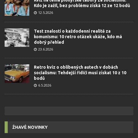
Kvíz na téma pionýrské tábory za socialismu:
Kdo je zažil, bez problému získá 12 ze 12 bodů
12.5.2026
Test znalostí o každodenní realitě za
komunismu: 10 retro otázek ukáže, kdo má
dobrý přehled
23.6.2026
Retro kvíz o oblíbených autech v dobách
socialismu: Tehdejší řidiči musí získat 10 z 10
bodů
6.5.2026
ŽHAVÉ NOVINKY