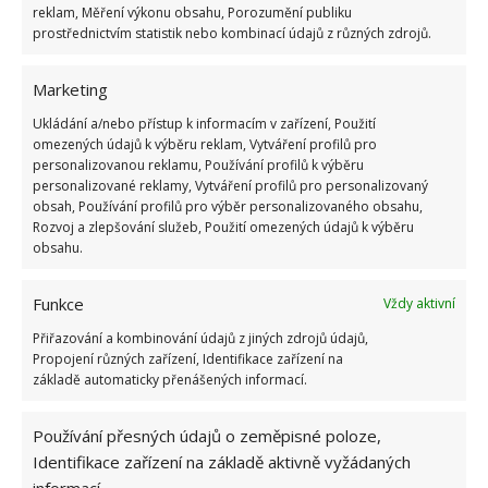
reklam, Měření výkonu obsahu, Porozumění publiku
prostřednictvím statistik nebo kombinací údajů z různých zdrojů.
Marketing
Ukládání a/nebo přístup k informacím v zařízení, Použití
omezených údajů k výběru reklam, Vytváření profilů pro
personalizovanou reklamu, Používání profilů k výběru
personalizované reklamy, Vytváření profilů pro personalizovaný
obsah, Používání profilů pro výběr personalizovaného obsahu,
NEBEZPEČÍ
PES
SVÍČKY
VÁNOCE
Rozvoj a zlepšování služeb, Použití omezených údajů k výběru
obsahu.
Přidejte svůj názor
Funkce
Vždy aktivní
KOMENTOVAT
Přiřazování a kombinování údajů z jiných zdrojů údajů,
Propojení různých zařízení, Identifikace zařízení na
základě automaticky přenášených informací.
Jiří Kolář
Absolvent České zemědělské
Používání přesných údajů o zeměpisné poloze,
univerzity, který je již od malička
Identifikace zařízení na základě aktivně vyžádaných
velkým kutilem. V podstatě vše, co je
informací.