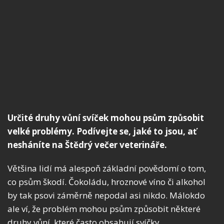
Určité druhy vůní svíček mohou psům způsobit
velké problémy. Podívejte se, jaké to jsou, ať
nesháníte na Štědrý večer veterináře.
Většina lidí má alespoň základní povědomí o tom,
co psům škodí. Čokoládu, hroznové víno či alkohol
by tak psovi záměrně nepodal asi nikdo. Málokdo
ale ví, že problém mohou psům způsobit některé
druhy vůní, které často obsahují svíčky.