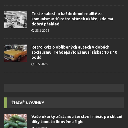
Test znalostí o každodenní realitě za
komunismu: 10 retro otázek ukáže, kdo má
dobrý přehled
23.6.2026
Retro kvíz o oblíbených autech v dobách
socialismu: Tehdejší řidiči musí získat 10 z 10
bodů
6.5.2026
ŽHAVÉ NOVINKY
Vaše okurky zůstanou čerstvé i měsíc po sklizni
díky tomuto lidovému fíglu