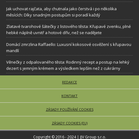
Jak uchovat rajčata, aby chutnala jako čerstvá i po několika
měsících: Díky snadným postupům si poradí každý
Zlatavé tvarohové šátečky z listového těsta: Křupavé zvenku, plné
hebké náplně uvnitř a hotové dřív, než se nadějete
Domácí zmrzlina Raffaello: Luxusní kokosové osvěžení s křupavou
mandlí
Věnečky z odpalovaného těsta: Rodinný recept a postup na lehký
dezert s jemným krémem a výsledkem lepším než z cukrárny
REDAKCE
KONTAKT
ZÁSADY POUŽÍVÁNÍ COOKIES
ZÁSADY COOKIES (EU)
Copyright © 2016 - 2024 | JJV Group s.r.o.