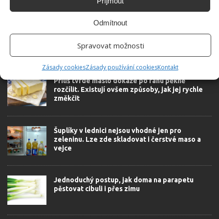
Příjmout
Odmítnout
Spravovat možnosti
SOUVISEJÍCÍ ČLÁNKY
Zásady cookies
Zásady používání cookies
Kontakt
Příliš tvrdé máslo dokáže po ránu pěkně
rozčílit. Existují ovšem způsoby, jak jej rychle
změkčit
Šuplíky v lednici nejsou vhodné jen pro
zeleninu. Lze zde skladovat i čerstvé maso a
vejce
Jednoduchý postup, jak doma na parapetu
pěstovat cibuli i přes zimu