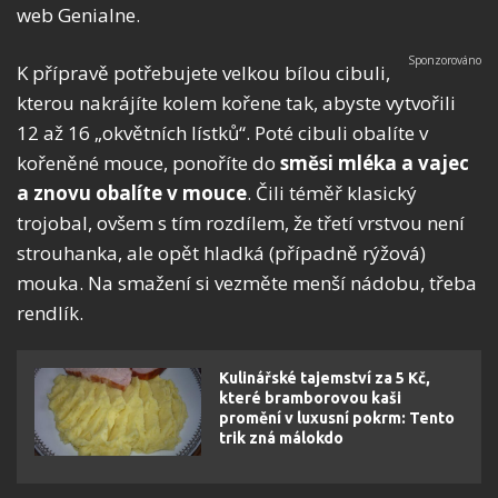
web Genialne.
K přípravě potřebujete velkou bílou cibuli,
kterou nakrájíte kolem kořene tak, abyste vytvořili
12 až 16 „okvětních lístků“. Poté cibuli obalíte v
kořeněné mouce, ponoříte do
směsi mléka a vajec
a znovu obalíte v mouce
. Čili téměř klasický
trojobal, ovšem s tím rozdílem, že třetí vrstvou není
strouhanka, ale opět hladká (případně rýžová)
mouka. Na smažení si vezměte menší nádobu, třeba
rendlík.
Kulinářské tajemství za 5 Kč,
které bramborovou kaši
promění v luxusní pokrm: Tento
trik zná málokdo