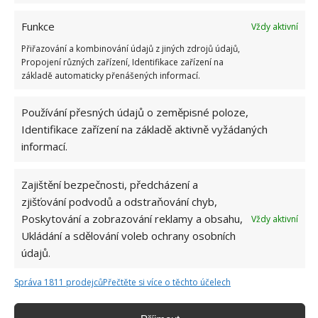
Funkce
Vždy aktivní
Přiřazování a kombinování údajů z jiných zdrojů údajů,
Propojení různých zařízení, Identifikace zařízení na
základě automaticky přenášených informací.
CIBULE
CIBULOVÝ KVĚT
POTRAVINY
Používání přesných údajů o zeměpisné poloze,
Identifikace zařízení na základě aktivně vyžádaných
Přidejte svůj názor
informací.
KOMENTOVAT
Zajištění bezpečnosti, předcházení a
zjišťování podvodů a odstraňování chyb,
Hana Musilová
Poskytování a zobrazování reklamy a obsahu,
Vždy aktivní
Ukládání a sdělování voleb ochrany osobních
Do redakce Bydlimeutulne.cz se
údajů.
přidala během svých studií a práce
redaktorky ji tak nadchla, že se
Správa 1811 prodejců
Přečtěte si více o těchto účelech
rozhodla zůstat. Její v...
[Více o
autorovi]