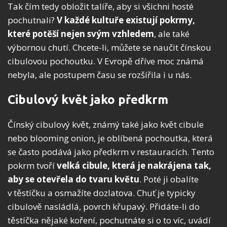
Tak čím tedy obložit talíře, aby si všichni hosté
pochutnali?
V každé kultuře existují pokrmy,
které potěší nejen svým vzhledem
, ale také
výbornou chutí. Chcete-li, můžete se naučit čínskou
cibulovou pochoutku. V Evropě dříve moc známá
nebyla, ale postupem času se rozšířila i u nás.
Cibulový květ jako předkrm
Čínský cibulový květ, známý také jako květ cibule
nebo blooming onion, je oblíbená pochoutka, která
se často podává jako předkrm v restauracích. Tento
pokrm tvoří
velká cibule, která je nakrájena tak,
aby se otevřela do tvaru květu
. Poté ji obalíte
v těstíčku a osmažíte dozlatova. Chuť je typicky
cibulově nasládlá, povrch křupavý. Přidáte-li do
těstíčka nějaké koření, pochutnáte si o to víc, uvádí