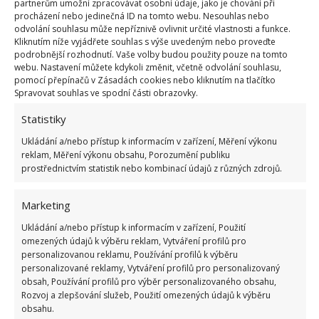
partnerům umožní zpracovávat osobní údaje, jako je chování při
Tak se vám podaří obalit i vnitřní část cibule a
procházení nebo jedinečná ID na tomto webu. Nesouhlas nebo
odvolání souhlasu může nepříznivě ovlivnit určité vlastnosti a funkce.
pěkně dokřupava prosmažit. Po prokrojení
vložte
Kliknutím níže vyjádřete souhlas s výše uvedeným nebo proveďte
cibuli na hodinu do studené vody
. Před
podrobnější rozhodnutí. Vaše volby budou použity pouze na tomto
webu. Nastavení můžete kdykoli změnit, včetně odvolání souhlasu,
obalováním ji nechte okapat a trochu ji osušte. Na
pomocí přepínačů v Zásadách cookies nebo kliknutím na tlačítko
BydlímeÚtulně jsme také přinesli tip na to, aby vám
Spravovat souhlas ve spodní části obrazovky.
netekly
slzy při rozkrajování cibule
.
Statistiky
Ukládání a/nebo přístup k informacím v zařízení, Měření výkonu
reklam, Měření výkonu obsahu, Porozumění publiku
prostřednictvím statistik nebo kombinací údajů z různých zdrojů.
Marketing
Ukládání a/nebo přístup k informacím v zařízení, Použití
omezených údajů k výběru reklam, Vytváření profilů pro
personalizovanou reklamu, Používání profilů k výběru
personalizované reklamy, Vytváření profilů pro personalizovaný
obsah, Používání profilů pro výběr personalizovaného obsahu,
Rozvoj a zlepšování služeb, Použití omezených údajů k výběru
obsahu.