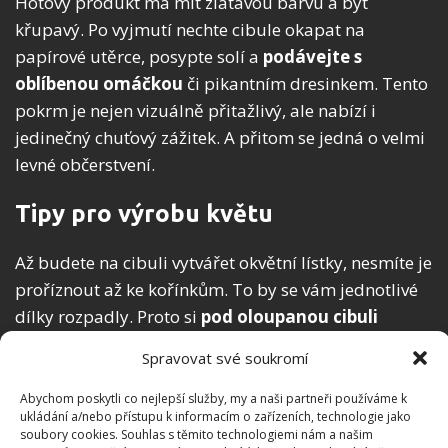
Hotový produkt má mít zlatavou barvu a být
křupavý. Po vyjmutí nechte cibule okapat na
papírové utěrce, posypte solí a
podávejte s
oblíbenou omáčkou
či pikantním dresinkem. Tento
pokrm je nejen vizuálně přitažlivý, ale nabízí i
jedinečný chuťový zážitek. A přitom se jedná o velmi
levné občerstvení.
Tipy pro výrobu květu
Až budete na cibuli vytvářet okvětní lístky, nesmíte je
proříznout až ke kořínkům. To by se vám jednotlivé
dílky rozpadly. Proto si
pod oloupanou cibuli
položte víčko
od zavařovací sklenice. To váš nůž
Spravovat své soukromí
včas zastaví a nedojde k nežádoucímu prořezu. Po
správném nakrojení se pokuste vzniklé okvětní lístky
Abychom poskytli co nejlepší služby, my a naši partneři používáme k
ukládání a/nebo přístupu k informacím o zařízeních, technologie jako
trochu odtáhnout od sebe.
soubory cookies. Souhlas s těmito technologiemi nám a našim