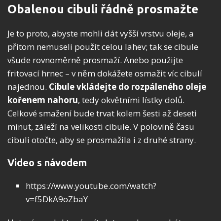
Obalenou cibuli řádně prosmažte
Je to proto, abyste mohli dát vyšší vrstvu oleje, a
přitom nemuseli použít celou lahev; tak se cibule
všude rovnoměrně prosmaží. Anebo použijte
fritovací hrnec – v něm dokážete osmažit víc cibulí
najednou.
Cibule vkládejte do rozpáleného oleje
kořenem nahoru
, tedy okvětními lístky dolů.
Celkové smažení bude trvat kolem šesti až deseti
minut, záleží na velikosti cibule. V polovině času
cibuli otočte, aby se prosmažila i z druhé strany.
Video s návodem
https://www.youtube.com/watch?
v=f5DkA9oZbaY