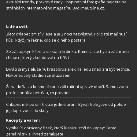
aktuální trendy, praktické rady i inspirativní fotografie najdete na
stránkách internetového magazínu
Bydlimeutulne.cz
.
Lidé a svět
3letý chlapec zmizí v lese a je 2 noci nezvěstný. Policisté mají husí
kůži, když jim řekne, kdo se o něho postaral
Ze zástupkyně šerifa se stala hrdinka. Kamera zachytila záchranu
chlapce, který zkolaboval na hřišti
Diváci si mysleli, že 16 krasobruslařek na ledu snad ani být nechce.
Nakonec celý stadion zíral úžasem
Žena došla za kosmetičkou kvůli rutinní úpravě obočí. Samozvaná
profesionálka netušila, co provádí
Chlapec měl po smrti otce jediné přání. Bývalí kolegové od policie
jej doprovodili do školy
Recepty a vaření
Vynikající obrácený řízek, který klasiku strčí do kapsy: Tento
geniální trik si ihned zamilujete