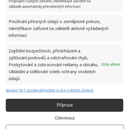
Propojení různých zařízení, Identifikace zařízení na
základě automaticky přenášených informací.
Používání přesných údajů o zeměpisné poloze,
Identifikace zařízení na základě aktivně vyžádaných
informací.
Zajištění bezpečnosti, předcházení a
Úvodní Fotografie: Youtube
zjišťování podvodů a odstraňování chyb,
Poskytování a zobrazování reklamy a obsahu,
Vždy aktivní
Ukládání a sdělování voleb ochrany osobních
údajů.
Správa 1811 prodejců
Přečtěte si více o těchto účelech
Příjmout
Odmítnout