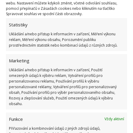
webu. Nastavení můžete kdykoli změnit, včetně odvolání souhlasu,
pomocí přepínačů v Zásadách cookies nebo kliknutím na tlačítko
Fotografie: Freepik
Spravovat souhlas ve spodní části obrazovky.
Statistiky
K nabroušení si vyberte v první fázi hrubší stranu
brousku. Takto naostřete obě strany nože. V
Ukládání a/nebo přístup k informacím v zařízení, Měření výkonu
reklam, Měření výkonu obsahu, Porozumění publiku
poslední fázi otočte brusný kámen na jemnější
prostřednictvím statistik nebo kombinací údajů z různých zdrojů.
stranu a doostřete. Ostřit je možné i krouživými
pohyby.
Marketing
Ukládání a/nebo přístup k informacím v zařízení, Použití
omezených údajů k výběru reklam, Vytváření profilů pro
personalizovanou reklamu, Používání profilů k výběru
personalizované reklamy, Vytváření profilů pro personalizovaný
obsah, Používání profilů pro výběr personalizovaného obsahu,
Rozvoj a zlepšování služeb, Použití omezených údajů k výběru
obsahu.
Funkce
Vždy aktivní
Přiřazování a kombinování údajů z jiných zdrojů údajů,