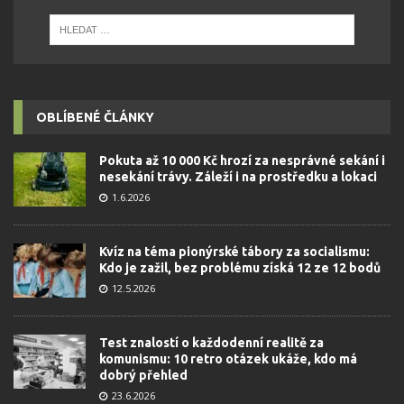
OBLÍBENÉ ČLÁNKY
Pokuta až 10 000 Kč hrozí za nesprávné sekání i
nesekání trávy. Záleží i na prostředku a lokaci
1.6.2026
Kvíz na téma pionýrské tábory za socialismu:
Kdo je zažil, bez problému získá 12 ze 12 bodů
12.5.2026
Test znalostí o každodenní realitě za
komunismu: 10 retro otázek ukáže, kdo má
dobrý přehled
23.6.2026