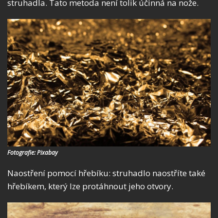
struhadla. Tato metoda není tolik účinná na nože.
Fotografie: Pixabay
Naostření pomocí hřebíku: struhadlo naostříte také
hřebíkem, který lze protáhnout jeho otvory.