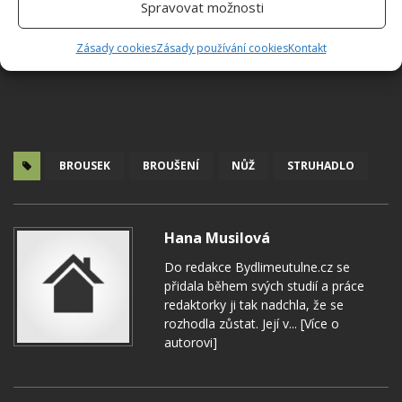
Spravovat možnosti
Zásady cookies
Zásady používání cookies
Kontakt
BROUSEK
BROUŠENÍ
NŮŽ
STRUHADLO
Hana Musilová
Do redakce Bydlimeutulne.cz se
přidala během svých studií a práce
redaktorky ji tak nadchla, že se
rozhodla zůstat. Její v...
[Více o
autorovi]