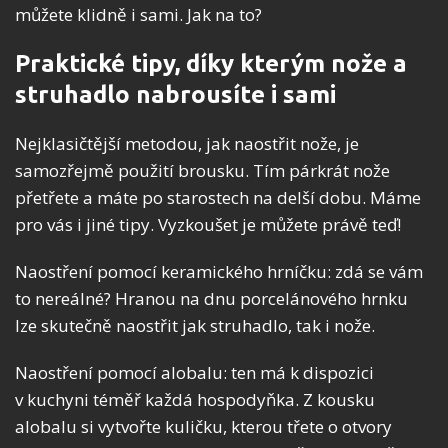
můžete klidně i sami. Jak na to?
Praktické tipy, díky kterým nože a
struhadlo nabrousíte i sami
Nejklasičtější metodou, jak naostřit nože, je
samozřejmě použití brousku. Tím párkrát nože
přetřete a máte po starostech na delší dobu. Máme
pro vás i jiné tipy. Vyzkoušet je můžete právě teď!
Naostření pomocí keramického hrníčku: zdá se vám
to nereálné? Hranou na dnu porcelánového hrnku
lze skutečně naostřit jak struhadlo, tak i nože.
Naostření pomocí alobalu: ten má k dispozici
v kuchyni téměř každá hospodyňka. Z kousku
alobalu si vytvořte kuličku, kterou třete o otvory