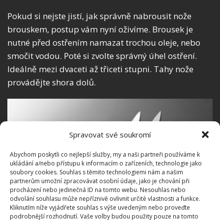
Pokud si nejste jistí, jak správně nabrousit nože
brouskem, postup vám nyní oživíme. Brousek je
nutné před ostřením namazat trochou oleje, nebo
smočit vodou. Poté si zvolte správný úhel ostření.
Ideálně mezi dvaceti až třiceti stupni. Tahy nože
provádějte shora dolů.
Spravovat své soukromí
Abychom poskytli co nejlepší služby, my a naši partneři používáme k
ukládání a/nebo přístupu k informacím o zařízeních, technologie jako
soubory cookies. Souhlas s těmito technologiemi nám a našim
partnerům umožní zpracovávat osobní údaje, jako je chování při
procházení nebo jedinečná ID na tomto webu. Nesouhlas nebo
odvolání souhlasu může nepříznivě ovlivnit určité vlastnosti a funkce.
Kliknutím níže vyjádřete souhlas s výše uvedeným nebo proveďte
podrobnější rozhodnutí. Vaše volby budou použity pouze na tomto