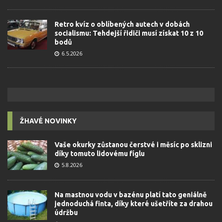
Retro kvíz o oblíbených autech v dobách
socialismu: Tehdejší řidiči musí získat 10 z 10
bodů
6.5.2026
ŽHAVÉ NOVINKY
Vaše okurky zůstanou čerstvé i měsíc po sklizni
díky tomuto lidovému fíglu
5.8.2026
Na mastnou vodu v bazénu platí tato geniálně
jednoduchá finta, díky které ušetříte za drahou
údržbu