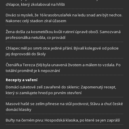
chlapce, který zkolaboval na hřišti
Diváci si mysleli, že 16 krasobruslařek na ledu snad ani být nechce.
Nakonec celý stadion zíral úžasem
Žena došla za kosmetičkou kvůli rutinní úpravě obočí. Samozvaná
profesionálka netušila, co provádí
Chlapec měl po smrti otce jediné přání. Bývalí kolegové od policie
jej doprovodili do školy
Čtenářka Tereza (56) byla unavená životem a málem to vzdala. Po
totální proměně je k nepoznání
Recepty a vaření
Domácí cuketové zelí zavařené do sklenic: Zapomenutý recept,
který si zamilujete hned po prvním otevření
Masové hašé se zelím přinese na stůl poctivost, šťávu a chuť české
domácí klasiky
Buřty na černém pivu: Hospodská klasika, po které se jen zapráší