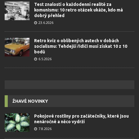
Test znalostí o každodenní realitě za
komunismu: 10 retro otázek ukáže, kdo má
dobrý přehled
23.6.2026
Retro kvíz o oblíbených autech v dobách
socialismu: Tehdejší řidiči musí získat 10 z 10
bodů
6.5.2026
ŽHAVÉ NOVINKY
Pokojové rostliny pro začátečníky, které jsou
nenáročné a něco vydrží
7.8.2026