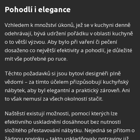
Pohodlí i elegance
Vzhledem k množství úkonů, jež se v kuchyni denně
odehrávají, bývá udržení pořádku v oblasti kuchyně
o to větší výzvou. Aby bylo při vaření či pečení
dosaženo co největší efektivity a pohodlí, je důležité
mít vše potřebné po ruce.
Těchto požadavků si jsou bytoví designéři plně
vědomi – za tímto účelem přizpůsobují kuchyňský
nábytek, aby byl elegantní a praktický zároveň. Ani
to však nemusí za všech okolností stačit.
Naštěstí existují možnosti, pomocí kterých lze
efektivního uskladnění dosáhnout bez nutnosti
složitého přestavování nábytku. Nejedná se přitom o
žádnou novinku – takto uskladňovaly potraviny již