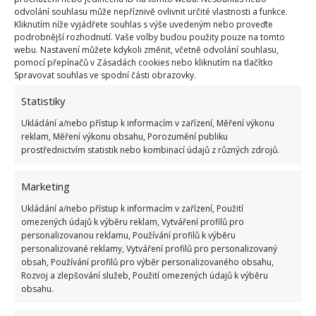
odvolání souhlasu může nepříznivě ovlivnit určité vlastnosti a funkce.
Kliknutím níže vyjádřete souhlas s výše uvedeným nebo proveďte
Zejména v případě obilovin, mouky a dalších
podrobnější rozhodnutí. Vaše volby budou použity pouze na tomto
webu. Nastavení můžete kdykoli změnit, včetně odvolání souhlasu,
sypkých potravin je efektivní využít průhledných
pomocí přepínačů v Zásadách cookies nebo kliknutím na tlačítko
nádob – nejčastěji sklenic či plastových krabiček. Pro
Spravovat souhlas ve spodní části obrazovky.
jejích uskladnění se často využívají vícestupňové
Statistiky
police. Díky nim je možné mít všechny tyto položky
Ukládání a/nebo přístup k informacím v zařízení, Měření výkonu
přehledně uložené na jediném místě.
reklam, Měření výkonu obsahu, Porozumění publiku
prostřednictvím statistik nebo kombinací údajů z různých zdrojů.
Sklenice i plastové nádoby prostoru dodají na
útulnosti. Pro dosažení větší přehlednosti a jistoty si
Marketing
je můžete popsat – přímo i s pomocí cedulek.
Ukládání a/nebo přístup k informacím v zařízení, Použití
omezených údajů k výběru reklam, Vytváření profilů pro
personalizovanou reklamu, Používání profilů k výběru
personalizované reklamy, Vytváření profilů pro personalizovaný
obsah, Používání profilů pro výběr personalizovaného obsahu,
Rozvoj a zlepšování služeb, Použití omezených údajů k výběru
obsahu.