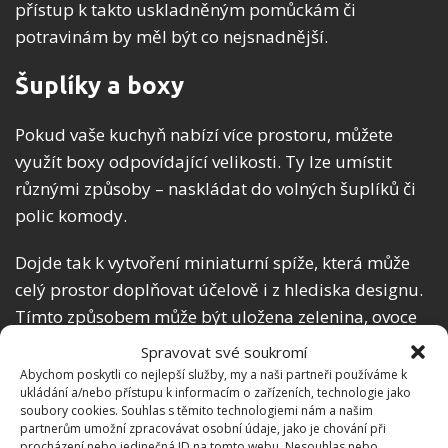
přístup k takto uskladněným pomůckám či
potravinám by měl být co nejsnadnější.
Šuplíky a boxy
Pokud vaše kuchyň nabízí více prostoru, můžete
využít boxy odpovídající velikosti. Ty lze umístit
různými způsoby – naskládat do volných šuplíků či
polic komody.
Dojde tak k vytvoření miniaturní spíže, která může
celý prostor doplňovat účelově i z hlediska designu.
Tímto způsobem může být uložena zelenina, ovoce
či trvanlivé položky. Vhodné je rozdělení jednotlivých
Spravovat své soukromí
oddílů, aby bylo patrné, kde se který typ potravin
Abychom poskytli co nejlepší služby, my a naši partneři používáme k
ukládání a/nebo přístupu k informacím o zařízeních, technologie jako
nachází.
soubory cookies. Souhlas s těmito technologiemi nám a našim
partnerům umožní zpracovávat osobní údaje, jako je chování při
Víceúrovňové police
procházení nebo jedinečná ID na tomto webu. Nesouhlas nebo