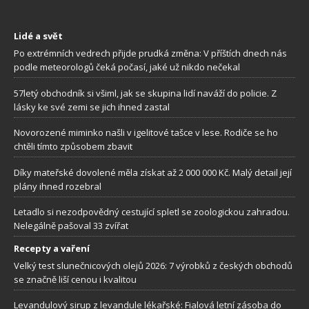
Lidé a svět
Po extrémních vedrech přijde prudká změna: V příštích dnech nás
podle meteorologů čeká počasí, jaké už nikdo nečekal
57letý obchodník si všiml, jak se skupina lidí naváží do policie. Z
lásky ke své zemi se jich ihned zastal
Novorozené miminko našli v igelitové tašce v lese. Rodiče se ho
chtěli tímto způsobem zbavit
Díky mateřské dovolené měla získat až 2 000 000 Kč. Malý detail její
plány ihned rozebral
Letadlo si nezodpovědný cestující spletl se zoologickou zahradou.
Nelegálně pašoval 33 zvířat
Recepty a vaření
Velký test slunečnicových olejů 2026: 7 výrobků z českých obchodů
se značně liší cenou i kvalitou
Levandulový sirup z levandule lékařské: Fialová letní zásoba do