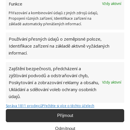
Funkce
Vždy aktivní
Přiřazování a kombinování údajů z jiných zdrojů údajů,
Propojení různých zařízení, Identifikace zařízení na
základě automaticky přenášených informací.
Používání přesných údajů o zeměpisné poloze,
Identifikace zařízení na základě aktivně vyžádaných
informací.
Zajištění bezpečnosti, předcházení a
zjišťování podvodů a odstraňování chyb,
KUCHYNĚ
POLIČKY
PROSTOR
Poskytování a zobrazování reklamy a obsahu,
Vždy aktivní
Ukládání a sdělování voleb ochrany osobních
údajů.
Hana Musilová
Správa 1811 prodejců
Přečtěte si více o těchto účelech
Do redakce Bydlimeutulne.cz se
Příjmout
přidala během svých studií a práce
redaktorky ji tak nadchla, že se
Odmítnout
rozhodla zůstat. Její v...
[Více o