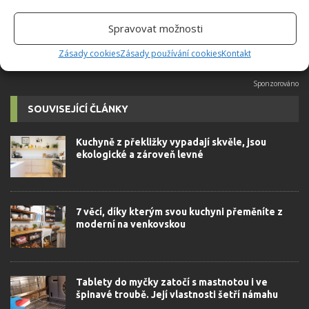
autorovi]
Spravovat možnosti
Zásady cookies
Zásady používání cookies
Kontakt
SOUVISEJÍCÍ ČLÁNKY
Kuchyně z překližky vypadají skvěle, jsou
ekologické a zároveň levné
7 věcí, díky kterým svou kuchyni přeměníte z
moderní na venkovskou
Tablety do myčky zatočí s mastnotou i ve
špinavé troubě. Její vlastnosti šetří námahu