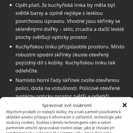
Opět platí, že kuchyňská linka by měla být
světlé barvy a úplně nejlépe s lesklou
povrchovou úpravou. Vhodné jsou skřínky se
skleněnými dvířky – sklo, zrcadla a další lesklé
plochy zvětšují opticky prostor.
Kuchyňskou linku přizpůsobte prostoru. Místo
robustní spodní skřínky zkuste otevřený
pojízdný díl s košíky. Kuchyňskou linku tak
odlehčíte.
Namísto horní řady skřínek zvolte otevřenou
polici, dodá na vzdušnosti. Policové otevřené
systémy opticky prostor zvětší a odlehčí.
Mějte v kuchyni vždy uklízeno. I menší
Spravovat své soukromí
Abychom poskytli co nejlepší služby, my a naši partneři používáme k
nepořádek působí chaoticky.
ukládání a/nebo přístupu k informacím o zařízeních, technologie jako
soubory cookies. Souhlas s těmito technologiemi nám a našim
Kam se všemi věcmi?
partnerům umožní zpracovávat osobní údaje, jako je chování při