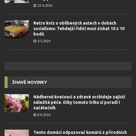
23.6.2026
Retro kvíz o oblíbených autech v dobách
socialismu: Tehdejší řidiči musí získat 10 z 10
bodů
6.5.2026
ŽHAVÉ NOVINKY
Nádherně kvetoucí a zdravé orchideje zajistí
náležitá péče. Díky tomuto triku si poradí i
začátečník
8.8.2026
Tento domácí odpuzovač komárů z přírodních