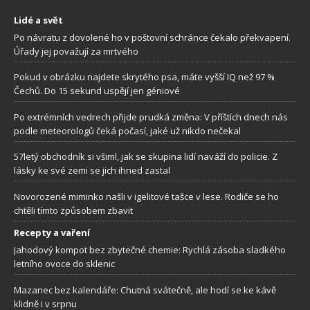
Lidé a svět
Po návratu z dovolené ho v poštovní schránce čekalo překvapení.
Úřady jej považují za mrtvého
Pokud v obrázku najdete skrytého psa, máte vyšší IQ než 97 %
Čechů. Do 15 sekund uspějí jen géniové
Po extrémních vedrech přijde prudká změna: V příštích dnech nás
podle meteorologů čeká počasí, jaké už nikdo nečekal
57letý obchodník si všiml, jak se skupina lidí naváží do policie. Z
lásky ke své zemi se jich ihned zastal
Novorozené miminko našli v igelitové tašce v lese. Rodiče se ho
chtěli tímto způsobem zbavit
Recepty a vaření
Jahodový kompot bez zbytečné chemie: Rychlá zásoba sladkého
letního ovoce do sklenic
Mazanec bez kalendáře: Chutná svátečně, ale hodí se ke kávě
klidně i v srpnu