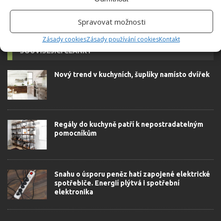
Spravovat možnosti
Zásady cookies
Zásady používání cookies
Kontakt
SOUVISEJÍCÍ ČLÁNKY
Nový trend v kuchyních, šuplíky namísto dvířek
Regály do kuchyně patří k nepostradatelným
pomocníkům
Snahu o úsporu peněz hatí zapojené elektrické
spotřebiče. Energií plýtvá i spotřební
elektronika