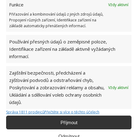
Funkce
Vždy aktivní
Přiřazování a kombinování údajů z jiných zdrojů údajů,
Propojení různých zařízení, Identifikace zařízení na
základě automaticky přenášených informací.
Používání přesných údajů o zeměpisné poloze,
Identifikace zařízení na základě aktivně vyžádaných
informací.
Zajištění bezpečnosti, předcházení a
zjišťování podvodů a odstraňování chyb,
Poskytování a zobrazování reklamy a obsahu,
Vždy aktivní
Ukládání a sdělování voleb ochrany osobních
údajů.
Správa 1811 prodejců
Přečtěte si více o těchto účelech
Příjmout
KUCHYNĚ
KUCHYŇSKÁ LINKA
OPTICKÉ TRIKY
SPOTŘEBIČE
Odmítnout