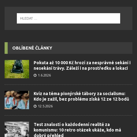
OBLÍBENÉ ČLÁNKY
Pokuta až 10 000 Kč hrozí za nesprávné sekání i
nesekání trávy. Záleží i na prostředku a lokaci
1.6.2026
Kvíz na téma pionýrské tábory za socialismu:
Kdo je zažil, bez problému získá 12 ze 12 bodů
12.5.2026
Test znalostí o každodenní realitě za
komunismu: 10 retro otázek ukáže, kdo má
dobrý přehled