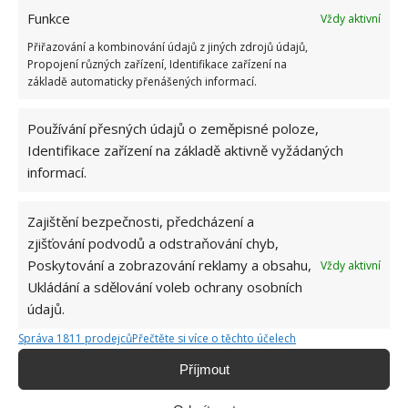
Funkce
Vždy aktivní
Přiřazování a kombinování údajů z jiných zdrojů údajů,
Propojení různých zařízení, Identifikace zařízení na
základě automaticky přenášených informací.
ENERGIE
RADIÁTOR
ŠETŘENÍ
VYTÁPĚNÍ
Používání přesných údajů o zeměpisné poloze,
Identifikace zařízení na základě aktivně vyžádaných
Přidejte svůj názor
informací.
KOMENTOVAT
Zajištění bezpečnosti, předcházení a
zjišťování podvodů a odstraňování chyb,
Hana Musilová
Poskytování a zobrazování reklamy a obsahu,
Vždy aktivní
Do redakce Bydlimeutulne.cz se
Ukládání a sdělování voleb ochrany osobních
přidala během svých studií a práce
údajů.
redaktorky ji tak nadchla, že se
rozhodla zůstat. Její v...
[Více o
Správa 1811 prodejců
Přečtěte si více o těchto účelech
autorovi]
Příjmout