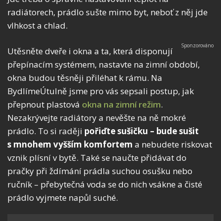
radiátorech, prádlo sušte mimo byt, neboť z něj jde
vlhkost a chlad.
Utěsněte dveře i okna a ta, která disponují
přepínacím systémem, nastavte na zimní období,
okna budou těsněji přiléhat k rámu. Na
BydlímeÚtulně jsme pro vás sepsali postup, jak
přepnout plastová
okna na zimní režim
.
Nezakrývejte radiátory a nevěšte na ně mokré
prádlo. To si raději
pořiďte sušičku
– bude sušit
s mnohem vyšším komfortem
a nebudete riskovat
vznik plísní v bytě. Také se naučte přidávat do
pračky při ždímání prádla suchou osušku nebo
ručník – přebytečná voda se do nich vsákne a čisté
prádlo vyjmete napůl suché.