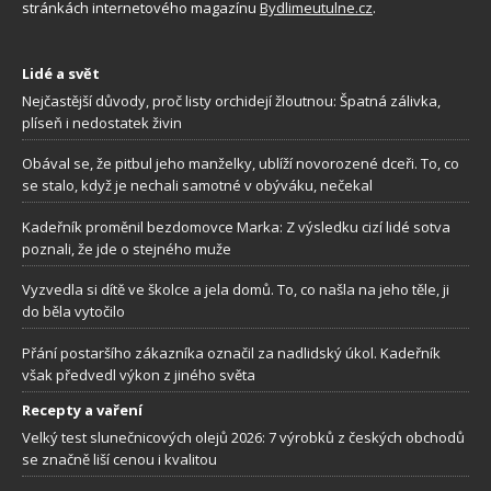
stránkách internetového magazínu
Bydlimeutulne.cz
.
Lidé a svět
Nejčastější důvody, proč listy orchidejí žloutnou: Špatná zálivka,
plíseň i nedostatek živin
Obával se, že pitbul jeho manželky, ublíží novorozené dceři. To, co
se stalo, když je nechali samotné v obýváku, nečekal
Kadeřník proměnil bezdomovce Marka: Z výsledku cizí lidé sotva
poznali, že jde o stejného muže
Vyzvedla si dítě ve školce a jela domů. To, co našla na jeho těle, ji
do běla vytočilo
Přání postaršího zákazníka označil za nadlidský úkol. Kadeřník
však předvedl výkon z jiného světa
Recepty a vaření
Velký test slunečnicových olejů 2026: 7 výrobků z českých obchodů
se značně liší cenou i kvalitou