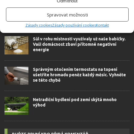
Odmítnout
Spravovat možnosti
SOUVISEJÍCÍ ČLÁNKY
Zásady cookies
Zásady používání cookies
Kontakt
Sůl v rohu místnosti využívaly už naše babičky.
Vaši domácnost zbaví přítomné negativní
energie
Správným otočením termostatu na topení
ušetříte hromadu peněz každý měsíc. Vyhněte
se této chybě
Netradiční bydlení pod zemí skýtá mnoho
výhod