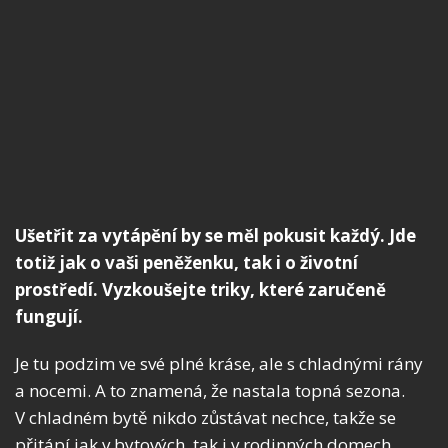
Ušetřit za vytápění by se měl pokusit každý. Jde
totiž jak o vaši peněženku, tak i o životní
prostředí. Vyzkoušejte triky, které zaručeně
fungují.
Je tu podzim ve své plné kráse, ale s chladnými rány
a nocemi. A to znamená, že nastala topná sezona.
V chladném bytě nikdo zůstávat nechce, takže se
přitápí jak v bytových, tak i v rodinných domech.