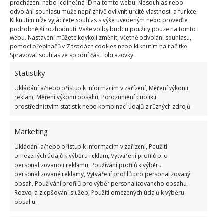
procházení nebo jedinečná ID na tomto webu. Nesouhlas nebo
umístěte za radiátor
. Uvidíte, že budete kohouty
odvolání souhlasu může nepříznivě ovlivnit určité vlastnosti a funkce.
na radiátorech minimálně o jeden stupeň stahovat.
Kliknutím níže vyjádřete souhlas s výše uvedeným nebo proveďte
podrobnější rozhodnutí. Vaše volby budou použity pouze na tomto
Na webu KobietaGazeta dávají radu i těm z vás, kteří
webu. Nastavení můžete kdykoli změnit, včetně odvolání souhlasu,
žádnou desku nemají. Alobal prostě páskou přilepte
pomocí přepínačů v Zásadách cookies nebo kliknutím na tlačítko
Spravovat souhlas ve spodní části obrazovky.
na zadní stranu radiátoru nebo přímo na zeď.
Statistiky
Ukládání a/nebo přístup k informacím v zařízení, Měření výkonu
reklam, Měření výkonu obsahu, Porozumění publiku
prostřednictvím statistik nebo kombinací údajů z různých zdrojů.
Marketing
Ukládání a/nebo přístup k informacím v zařízení, Použití
omezených údajů k výběru reklam, Vytváření profilů pro
personalizovanou reklamu, Používání profilů k výběru
personalizované reklamy, Vytváření profilů pro personalizovaný
obsah, Používání profilů pro výběr personalizovaného obsahu,
Rozvoj a zlepšování služeb, Použití omezených údajů k výběru
obsahu.