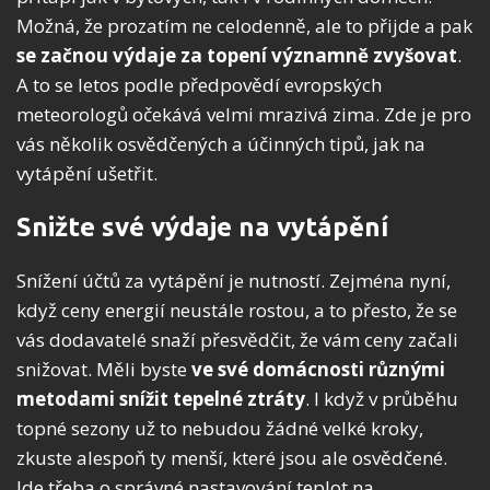
Možná, že prozatím ne celodenně, ale to přijde a pak
se začnou výdaje za topení významně zvyšovat
.
A to se letos podle předpovědí evropských
meteorologů očekává velmi mrazivá zima. Zde je pro
vás několik osvědčených a účinných tipů, jak na
vytápění ušetřit.
Snižte své výdaje na vytápění
Snížení účtů za vytápění je nutností. Zejména nyní,
když ceny energií neustále rostou, a to přesto, že se
vás dodavatelé snaží přesvědčit, že vám ceny začali
snižovat. Měli byste
ve své domácnosti různými
metodami snížit tepelné ztráty
. I když v průběhu
topné sezony už to nebudou žádné velké kroky,
zkuste alespoň ty menší, které jsou ale osvědčené.
Jde třeba o správné nastavování teplot na