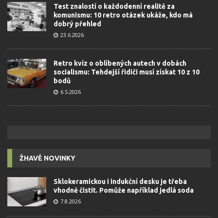
Test znalostí o každodenní realitě za
komunismu: 10 retro otázek ukáže, kdo má
dobrý přehled
23.6.2026
Retro kvíz o oblíbených autech v dobách
socialismu: Tehdejší řidiči musí získat 10 z 10
bodů
6.5.2026
ŽHAVÉ NOVINKY
Sklokeramickou i indukční desku je třeba
vhodně čistit. Pomůže například jedlá soda
7.8.2026