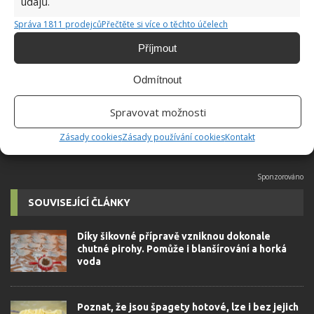
údajů.
Jiří Kolář
Správa 1811 prodejců
Přečtěte si více o těchto účelech
Absolvent České zemědělské
Příjmout
univerzity, který je již od malička
velkým kutilem. V podstatě vše, co je
Odmítnout
možné najít v j...
[Více o autorovi]
Spravovat možnosti
Zásady cookies
Zásady používání cookies
Kontakt
SOUVISEJÍCÍ ČLÁNKY
Díky šikovné přípravě vzniknou dokonale
chutné pirohy. Pomůže i blanšírování a horká
voda
Poznat, že jsou špagety hotové, lze i bez jejich