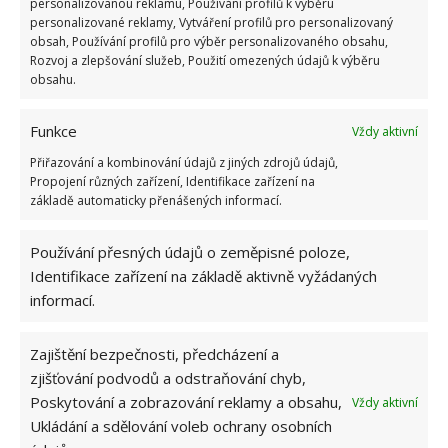
personalizovanou reklamu, Používání profilů k výběru
personalizované reklamy, Vytváření profilů pro personalizovaný
obsah, Používání profilů pro výběr personalizovaného obsahu,
Rozvoj a zlepšování služeb, Použití omezených údajů k výběru
obsahu.
Funkce
Vždy aktivní
Přiřazování a kombinování údajů z jiných zdrojů údajů,
Propojení různých zařízení, Identifikace zařízení na
základě automaticky přenášených informací.
Používání přesných údajů o zeměpisné poloze,
Identifikace zařízení na základě aktivně vyžádaných
informací.
SKOŘÁPKA
VAŘENÍ
VEJCE
Zajištění bezpečnosti, předcházení a
Přidejte svůj názor
zjišťování podvodů a odstraňování chyb,
Poskytování a zobrazování reklamy a obsahu,
Vždy aktivní
KOMENTOVAT
Ukládání a sdělování voleb ochrany osobních