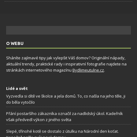
O WEBU
Sháníte zajímavé tipy jak vylepšit Váš domov? Originální nápady,
aktuální trendy, praktické rady i inspirativní fotografie najdete na
stránkách internetového magazínu
Bydlimeutulne.cz
.
Lidé a svět
Vyzvedla si dítě ve školce a jela domů. To, co našla na jeho těle, ji
do běla vytočilo
Přání postaršího zákazníka označil za nadlidský úkol. Kadeřník
však předvedl výkon z jiného světa
Slepé, třínohé kotě se dostalo z útulku na Národní den koťat.