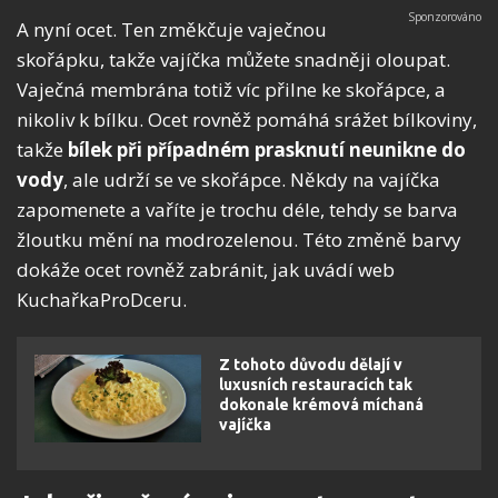
A nyní ocet. Ten změkčuje vaječnou
skořápku, takže vajíčka můžete snadněji oloupat.
Vaječná membrána totiž víc přilne ke skořápce, a
nikoliv k bílku. Ocet rovněž pomáhá srážet bílkoviny,
takže
bílek při případném prasknutí neunikne do
vody
, ale udrží se ve skořápce. Někdy na vajíčka
zapomenete a vaříte je trochu déle, tehdy se barva
žloutku mění na modrozelenou. Této změně barvy
dokáže ocet rovněž zabránit, jak uvádí web
KuchařkaProDceru.
Z tohoto důvodu dělají v
luxusních restauracích tak
dokonale krémová míchaná
vajíčka