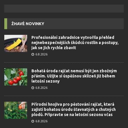
ŽHAVÉ NOVINKY
Profesionální zahradnice vytvořila přehled
nejnebezpečnějších škůdců rostlin a postupy,
jak se jich rychle zbavit
6.8.2026
Bohatá úroda rajčat nemusí být jen zbožným
přáním. Užijte si úspěšnou sklizeň již během
letošní sezony
6.8.2026
Přírodní hnojiva pro pěstování rajčat, která
zajistí bohatou úrodu šťavnatých a chutných
plodů. Připravte se na letošní sezonu včas
6.8.2026