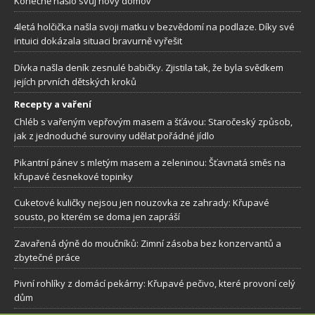
Konečně našlo svůj nový domov
4letá holčička našla svoji matku v bezvědomí na podlaze. Díky své
intuici dokázala situaci bravurně vyřešit
Dívka našla deník zesnulé babičky. Zjistila tak, že byla svědkem
jejích prvních dětských kroků
Recepty a vaření
Chléb s vařeným vepřovým masem a šťávou: Staročeský způsob,
jak z jednoduché suroviny udělat pořádné jídlo
Pikantní pánev s mletým masem a zeleninou: Šťavnatá směs na
křupavé česnekové topinky
Cuketové kuličky nejsou jen nouzovka ze zahrady: Křupavé
sousto, po kterém se doma jen zapráší
Zavařená dýně do moučníků: Zimní zásoba bez konzervantů a
zbytečné práce
Pivní rohlíky z domácí pekárny: Křupavé pečivo, které provoní celý
dům