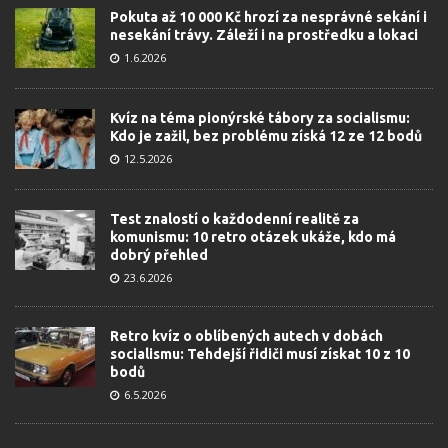
Pokuta až 10 000 Kč hrozí za nesprávné sekání i
nesekání trávy. Záleží i na prostředku a lokaci
1.6.2026
Kvíz na téma pionýrské tábory za socialismu:
Kdo je zažil, bez problému získá 12 ze 12 bodů
12.5.2026
Test znalostí o každodenní realitě za
komunismu: 10 retro otázek ukáže, kdo má
dobrý přehled
23.6.2026
Retro kvíz o oblíbených autech v dobách
socialismu: Tehdejší řidiči musí získat 10 z 10
bodů
6.5.2026