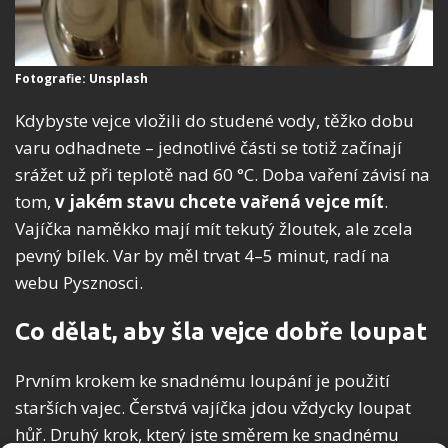
Fotografie: Unsplash
Kdybyste vejce vložili do studené vody, těžko dobu
varu odhadnete – jednotlivé části se totiž začínají
srážet už při teplotě nad 60 °C. Doba vaření závisí na
tom,
v jakém stavu chcete vařená vejce mít
.
Vajíčka naměkko mají mít tekutý žloutek, ale zcela
pevný bílek. Var by měl trvat 4–5 minut, radí na
webu Pysznosci.
Co dělat, aby šla vejce dobře loupat
Prvním krokem ke snadnému loupání je použití
starších vajec. Čerstvá vajíčka jdou vždycky loupat
hůř. Druhý krok, který jste směrem ke snadnému