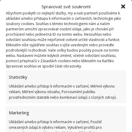
loupání učinili, je přidání soli a octa. A za třetí: slijte
Spravovat své soukromí
vařící vodu a vajíčka
doplňte vodou studenou, lépe
Abychom poskytli co nejlepší služby, my a naši partneři používáme k
ukládání a/nebo přístupu k informacím o zařízeních, technologie jako
řečeno ledovou
. Můžete do ní skutečně přidat
soubory cookies. Souhlas s těmito technologiemi nám a našim
kostky ledu. A ještě ji jednou obměňte, neboť voda
partnerům umožní zpracovávat osobní údaje, jako je chování při
procházení nebo jedinečná ID na tomto webu. Nesouhlas nebo
se od horkých vajec záhy ohřeje. Rychlé ochlazení
odvolání souhlasu může nepříznivě ovlivnit určité vlastnosti a funkce.
vajec ve studené vodě přispěje ke smrštění bílků, a
Kliknutím níže vyjádřete souhlas s výše uvedeným nebo proveďte
podrobnější rozhodnutí. Vaše volby budou použity pouze na tomto
ty se oddělí od skořápky.
webu. Nastavení můžete kdykoli změnit, včetně odvolání souhlasu,
pomocí přepínačů v Zásadách cookies nebo kliknutím na tlačítko
Uvařit dobře vajíčka není těžké, když víte, jak na to.
Spravovat souhlas ve spodní části obrazovky.
Vařená vejce skladujte v lednici maximálně 3–4 dny,
Statistiky
ale nejlahodnější jsou vždy ta čerstvě uvařená. Na
Ukládání a/nebo přístup k informacím v zařízení, Měření výkonu
BydlímeÚtulně jsme vás také seznámili s postupem,
reklam, Měření výkonu obsahu, Porozumění publiku
jak připravit ta nejlepší
míchaná vajíčka
.
prostřednictvím statistik nebo kombinací údajů z různých zdrojů.
Marketing
Ukládání a/nebo přístup k informacím v zařízení, Použití
omezených údajů k výběru reklam, Vytváření profilů pro