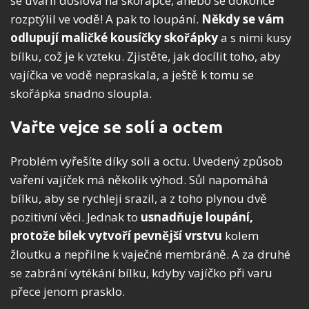
se uvařil doslova na skořápce, anebo se dokonce
rozptýlil ve vodě! A pak to loupání.
Někdy se vám
odlupují maličké kousíčky skořápky
a s nimi kusy
bílku, což je k vzteku. Zjistěte, jak docílit toho, aby
vajíčka ve vodě nepraskala, a ještě k tomu se
skořápka snadno sloupla.
Vařte vejce se solí a octem
Problém vyřešíte díky soli a octu. Uvedený způsob
vaření vajíček má několik výhod. Sůl napomáhá
bílku, aby se rychleji srazil, a z toho plynou dvě
pozitivní věci. Jednak to
usnadňuje loupání,
protože bílek vytvoří pevnější vrstvu
kolem
žloutku a nepřilne k vaječné membráně. A za druhé
se zabrání vytékání bílku, kdyby vajíčko při varu
přece jenom prasklo.