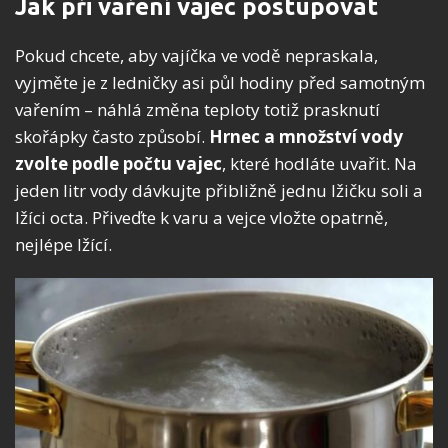
Jak při vaření vajec postupovat
Pokud chcete, aby vajíčka ve vodě nepraskala,
vyjměte je z ledničky asi půl hodiny před samotným
vařením – náhlá změna teploty totiž prasknutí
skořápky často způsobí.
Hrnec a množství vody
zvolte podle počtu vajec
, které hodláte uvařit. Na
jeden litr vody dávkujte přibližně jednu lžičku soli a
lžíci octa. Přiveďte k varu a vejce vložte opatrně,
nejlépe lžící.