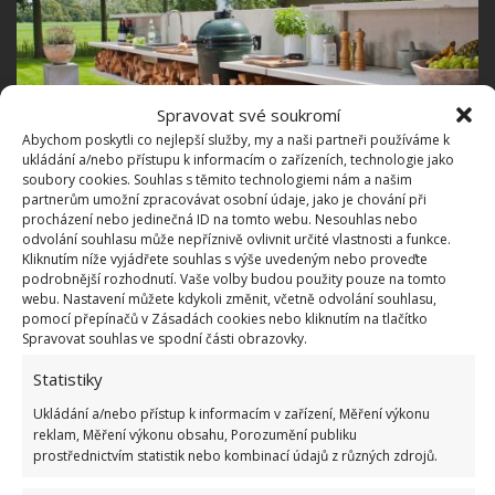
Spravovat své soukromí
Abychom poskytli co nejlepší služby, my a naši partneři používáme k
ukládání a/nebo přístupu k informacím o zařízeních, technologie jako
soubory cookies. Souhlas s těmito technologiemi nám a našim
partnerům umožní zpracovávat osobní údaje, jako je chování při
Chladírenské zásuvky
procházení nebo jedinečná ID na tomto webu. Nesouhlas nebo
odvolání souhlasu může nepříznivě ovlivnit určité vlastnosti a funkce.
Kliknutím níže vyjádřete souhlas s výše uvedeným nebo proveďte
Tento venkovní kuchyňský koutek se nachází v malém
podrobnější rozhodnutí. Vaše volby budou použity pouze na tomto
chicagském dvoře a dokazuje, že nepotřebujete
webu. Nastavení můžete kdykoli změnit, včetně odvolání souhlasu,
pomocí přepínačů v Zásadách cookies nebo kliknutím na tlačítko
spoustu venkovního prostoru pro stylovou a funkční
Spravovat souhlas ve spodní části obrazovky.
kuchyni. Chladírenské zásuvky slouží jako lednice –
Statistiky
chladí pivo, nápoje a další občerstvení.
Ukládání a/nebo přístup k informacím v zařízení, Měření výkonu
reklam, Měření výkonu obsahu, Porozumění publiku
prostřednictvím statistik nebo kombinací údajů z různých zdrojů.