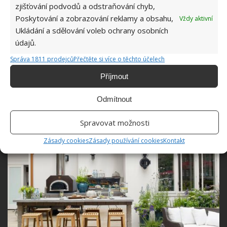
zjišťování podvodů a odstraňování chyb,
Poskytování a zobrazování reklamy a obsahu,
Vždy aktivní
Ukládání a sdělování voleb ochrany osobních
údajů.
Správa 1811 prodejců
Přečtěte si více o těchto účelech
Venkovní pizza trouba
Příjmout
Odmítnout
Někdo rád pochoutky z grilu, jiný ujíždí na krásně
propečené pizze. Rozhodně zajímavé.
Spravovat možnosti
Zásady cookies
Zásady používání cookies
Kontakt