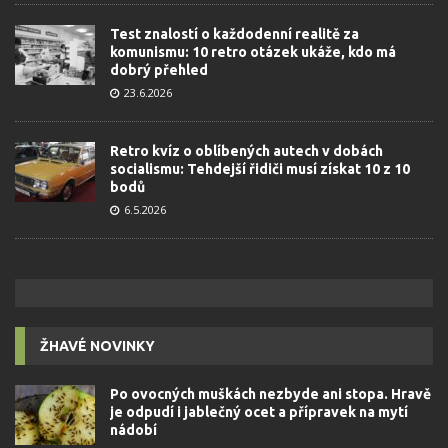
Test znalostí o každodenní realitě za
komunismu: 10 retro otázek ukáže, kdo má
dobrý přehled
23.6.2026
Retro kvíz o oblíbených autech v dobách
socialismu: Tehdejší řidiči musí získat 10 z 10
bodů
6.5.2026
ŽHAVÉ NOVINKY
Po ovocných muškách nezbyde ani stopa. Hravě
je odpudí i jablečný ocet a přípravek na mytí
nádobí