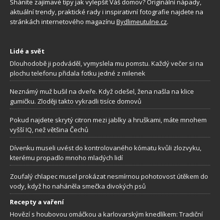
Sháníte zajímavé tipy jak vylepšit Váš domov? Originální nápady,
aktuální trendy, praktické rady i inspirativní fotografie najdete na
stránkách internetového magazínu
Bydlimeutulne.cz
.
Lidé a svět
Dlouhodobě ji podváděl, vymyslela mu pomstu. Každý večer si na
plochu telefonu přidala fotku jedné z milenek
Neznámý muž bušil na dveře. Když odešel, žena našla na klice
gumičku. Zloději takto vykradli tisíce domovů
Pokud najdete skrytý citron mezi jablky a hruškami, máte mnohem
vyšší IQ, než většina Čechů
Dívenku museli uvést do kontrolovaného kómatu kvůli zlozvyku,
kterému propadlo mnoho mladých lidí
Zoufalý chlapec musel prokázat nesmírnou pohotovost útěkem do
vody, když ho naháněla smečka divokých psů
Recepty a vaření
Hovězí s houbovou omáčkou a karlovarským knedlíkem: Tradiční