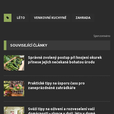
LÉTO
VENKOVNÍ KUCHYNĚ
ZAHRADA
SOUVISEJÍCÍ ČLÁNKY
Správně zvolený postup při hnojení okurek
přinese jejich nečekaně bohatou úrodu
Praktické tipy na úsporu času pro
zaneprázdněné zahrádkáře
Svěží tipy na oživení a rozveselení vaší
domácnosti – slunce v duši, léto v domě