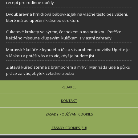
recept pro rodinné obědy
Dvoubarevná hrníčková bábovka: Jak na vláčné těsto bez vážení,
které má po upečení krásnou strukturu
Cuketové krokety se sýrem, česnekem a majoránkou: Potěšte
každého mlsouna křupavými kuličkami z vlastní zahrady
Moravské koláče z kynutého těsta s tvarohem a povidly: Upečte je
s láskou a potěší vás o to víc, když je budete jíst
Zlatavá kuřecí stehna s bramborem a mrkví: Marináda udělá půlku
práce za vás, zbytek zvládne trouba
REDAKCE
KONTAKT
ZÁSADY POUŽÍVÁNÍ COOKIES
ZÁSADY COOKIES (EU)