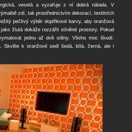
ergická, veselá a vyzařuje z ní dobrá nálada. V
 výmalbě zdí, tak prostřednictvím dekorací, textilních
ležitý pečlivý výběr doplňkové barvy, aby oranžová
 jako žlutá dokáže rozzářit stíněné prostory. Pokud
 vymalovat jednu až dvě stěny. Všeho moc škodí.
 Skvěle k oranžové sedí šedá, bílá, černá, ale i