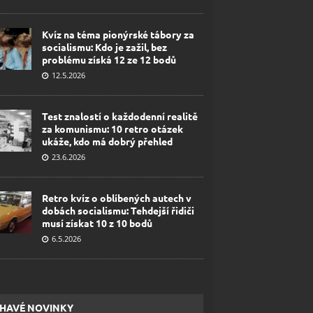
Kvíz na téma pionýrské tábory za
socialismu: Kdo je zažil, bez
problému získá 12 ze 12 bodů
12.5.2026
Test znalostí o každodenní realitě
za komunismu: 10 retro otázek
ukáže, kdo má dobrý přehled
23.6.2026
Retro kvíz o oblíbených autech v
dobách socialismu: Tehdejší řidiči
musí získat 10 z 10 bodů
6.5.2026
HAVÉ NOVINKY