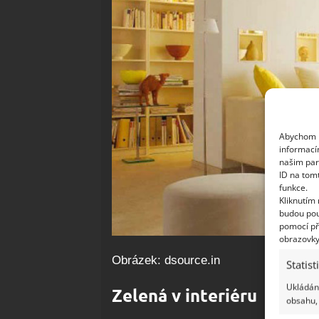
Abychom p
informací
našim par
ID na tom
funkce.
Kliknutím
budou pou
pomocí př
obrazovky
Obrázek: dsource.in
Statist
Ukládání
Zelená v interiéru
obsahu, 