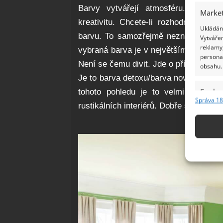
Barvy vytvářejí atmosféru. Buď ukli
Market
kreativitu. Chcete-li rozhodnout o n
Ukládání
barvu. To samozřejmě neznamená, že
Vytvářen
reklamy,
vybraná barva je v největším zastoupen
persona
Není se čemu divit. Jde o přírodní barvu
obsahu.
Je to barva detoxu/barva nových začá
Funkc
tohoto pohledu je to velmi neutráln
Správa 18
rustikálních interiérů. Dobře se kombi
Přiřazov
Identifi
Použív
základ
Zajišt
odstra
Ukládá