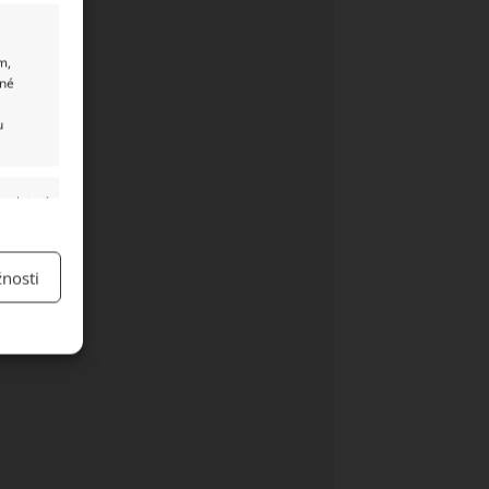
m,
ané
u
y aktivní
nosti
y aktivní