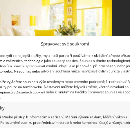
Spravovat své soukromí
oskytli co nejlepší služby, my a naši partneři používáme k ukládání a/nebo příst
m o zařízeních, technologie jako soubory cookies. Souhlas s těmito technologiem
tnerům umožní zpracovávat osobní údaje, jako je chování při procházení nebo j
to webu. Nesouhlas nebo odvolání souhlasu může nepříznivě ovlivnit určité vlastn
 níže vyjádřete souhlas s výše uvedeným nebo proveďte podrobnější rozhodnutí. 
žity pouze na tomto webu. Nastavení můžete kdykoli změnit, včetně odvolání so
epínačů v Zásadách cookies nebo kliknutím na tlačítko Spravovat souhlas ve spod
.
iky
 a/nebo přístup k informacím v zařízení, Měření výkonu reklam, Měření výkonu
Porozumění publiku prostřednictvím statistik nebo kombinací údajů z různých zdr