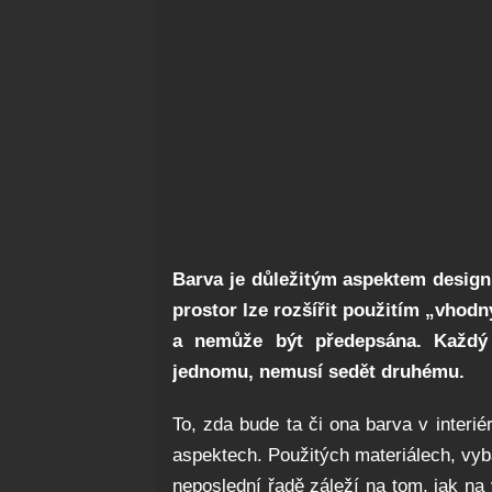
Barva je důležitým aspektem design
prostor lze rozšířit použitím „vhodn
a nemůže být předepsána. Každý i
jednomu, nemusí sedět druhému.
To, zda bude ta či ona barva v interié
aspektech. Použitých materiálech, vyba
neposlední řadě záleží na tom, jak na