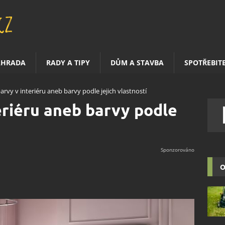
AHRADA
RADY A TIPY
DŮM A STAVBA
SPOTŘEBIT
arvy v interiéru aneb barvy podle jejich vlastností
eriéru aneb barvy podle
O