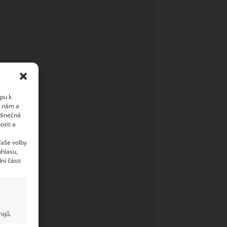
upu k
i nám a
edinečná
osti a
Vaše volby
uhlasu,
ní části
ojů.