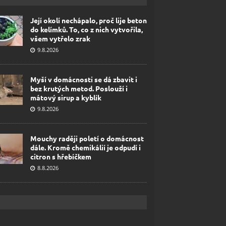
Její okolí nechápalo, proč lije beton
do kelímků. To, co z nich vytvořila,
všem vytřelo zrak
9.8.2026
Myší v domácnosti se dá zbavit i
bez krutých metod. Poslouží i
mátový sirup a kyblík
9.8.2026
Mouchy raději poletí o domácnost
dále. Kromě chemikálií je odpudí i
citron s hřebíčkem
8.8.2026