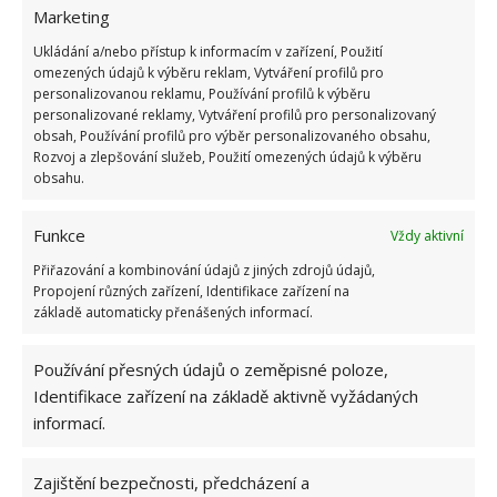
podcenit výběr osvětlení. Ne vždy je slunečné počasí
Marketing
a denního světla dostatek. Šero a absence denního
Ukládání a/nebo přístup k informacím v zařízení, Použití
světla vás utlumí, budete se cítit unavení. Proto
omezených údajů k výběru reklam, Vytváření profilů pro
nezapomínejte na kvalitní centrální osvětlení a
personalizovanou reklamu, Používání profilů k výběru
personalizované reklamy, Vytváření profilů pro personalizovaný
stejně tak i na lampičku.
obsah, Používání profilů pro výběr personalizovaného obsahu,
Rozvoj a zlepšování služeb, Použití omezených údajů k výběru
Nedostatek zeleně
obsahu.
Rostliny absorbují ze vzduchu prachové částice a
Funkce
Vždy aktivní
jiné škodlivé látky, tudíž nejsou pouhou ozdobou.
Přiřazování a kombinování údajů z jiných zdrojů údajů,
Propojení různých zařízení, Identifikace zařízení na
Navíc v případě podrážděných a unavených očí
základě automaticky přenášených informací.
působí pohled na kousek zeleně blahodárně.
Vhodnými kancelářskými společníky jsou například
Používání přesných údajů o zeměpisné poloze,
banánovník, dracéna, tlustice.
Identifikace zařízení na základě aktivně vyžádaných
informací.
Obrázek:
pixabay.com
Zajištění bezpečnosti, předcházení a