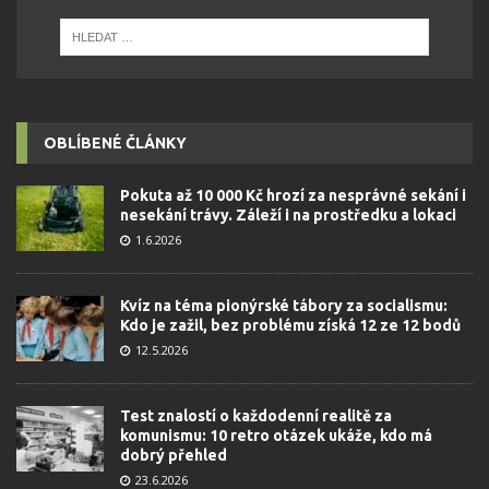
OBLÍBENÉ ČLÁNKY
Pokuta až 10 000 Kč hrozí za nesprávné sekání i
nesekání trávy. Záleží i na prostředku a lokaci
1.6.2026
Kvíz na téma pionýrské tábory za socialismu:
Kdo je zažil, bez problému získá 12 ze 12 bodů
12.5.2026
Test znalostí o každodenní realitě za
komunismu: 10 retro otázek ukáže, kdo má
dobrý přehled
23.6.2026