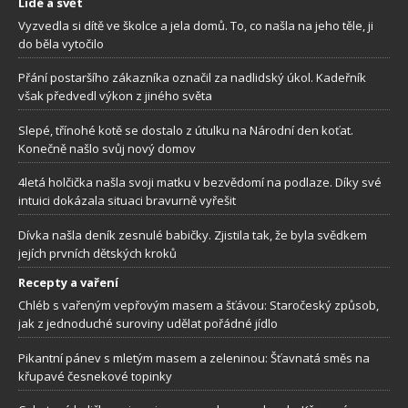
Lidé a svět
Vyzvedla si dítě ve školce a jela domů. To, co našla na jeho těle, ji
do běla vytočilo
Přání postaršího zákazníka označil za nadlidský úkol. Kadeřník
však předvedl výkon z jiného světa
Slepé, třínohé kotě se dostalo z útulku na Národní den koťat.
Konečně našlo svůj nový domov
4letá holčička našla svoji matku v bezvědomí na podlaze. Díky své
intuici dokázala situaci bravurně vyřešit
Dívka našla deník zesnulé babičky. Zjistila tak, že byla svědkem
jejích prvních dětských kroků
Recepty a vaření
Chléb s vařeným vepřovým masem a šťávou: Staročeský způsob,
jak z jednoduché suroviny udělat pořádné jídlo
Pikantní pánev s mletým masem a zeleninou: Šťavnatá směs na
křupavé česnekové topinky