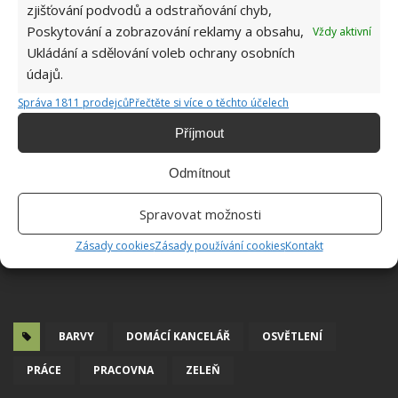
zjišťování podvodů a odstraňování chyb,
Poskytování a zobrazování reklamy a obsahu,
Vždy aktivní
Ukládání a sdělování voleb ochrany osobních
údajů.
Správa 1811 prodejců
Přečtěte si více o těchto účelech
Příjmout
Odmítnout
Spravovat možnosti
Zásady cookies
Zásady používání cookies
Kontakt
BARVY
DOMÁCÍ KANCELÁŘ
OSVĚTLENÍ
PRÁCE
PRACOVNA
ZELEŇ