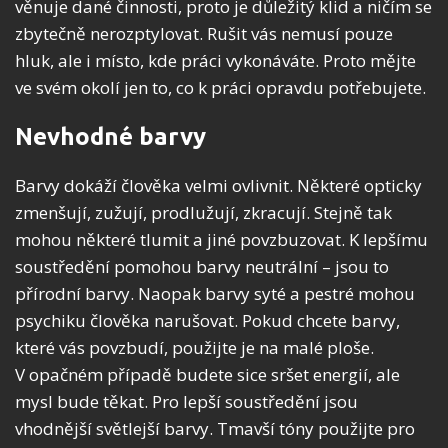
věnuje dané činnosti, proto je důležitý klid a ničím se
zbytečně nerozptylovat. Rušit vás nemusí pouze
hluk, ale i místo, kde práci vykonáváte. Proto mějte
ve svém okolí jen to, co k práci opravdu potřebujete.
Nevhodné barvy
Barvy dokáží člověka velmi ovlivnit. Některé opticky
zmenšují, zužují, prodlužují, zkracují. Stejně tak
mohou některé tlumit a jiné povzbuzovat. K lepšímu
soustředění pomohou barvy neutrální – jsou to
přírodní barvy. Naopak barvy syté a pestré mohou
psychiku člověka narušovat. Pokud chcete barvy,
které vás povzbudí, použijte je na malé ploše.
V opačném případě budete sice sršet energií, ale
mysl bude těkat. Pro lepší soustředění jsou
vhodnější světlejší barvy. Tmavší tóny použijte pro