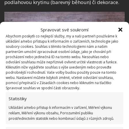
podlahovou krytinu (barevný běhoun) či dekorace.
Spravovat své soukromí
Abychom poskytli co nejlepší služby, my a naši partneři používáme k
ukládání a/nebo přístupu k informacím o zařízeních, technologie jako
soubory cookies. Souhlas s těmito technologiemi nám a našim
partnerům umožní zpracovávat osobní údaje, jako je chování při
procházení nebo jedinečná ID na tomto webu. Nesouhlas nebo
odvolání souhlasu může nepříznivě ovlivnit určité vlastnosti a funkce.
Kliknutím níže vyjádřete souhlas s výše uvedeným nebo proveďte
podrobnější rozhodnutí. Vaše volby budou použity pouze na tomto
webu. Nastavení můžete kdykoli změnit, včetně odvolání souhlasu,
pomocí přepínačů v Zásadách cookies nebo kliknutím na tlačítko
Spravovat souhlas ve spodní části obrazovky.
Nedostačující osvětlení
Statistiky
Dalším rušivým prvkem je nevhodné či nedostačující
Ukládání a/nebo přístup k informacím v zařízení, Měření výkonu
reklam, Měření výkonu obsahu, Porozumění publiku
osvětlení. Pokud do vaší domácí kanceláře proudí
prostřednictvím statistik nebo kombinací údajů z různých zdrojů.
dostatek denního světla, neznamená to, že máte