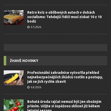
Retro kvíz o oblíbených autech v dobách
socialismu: Tehdejší řidiči musí získat 10 z 10
bodů
6.5.2026
ŽHAVÉ NOVINKY
Profesionální zahradnice vytvořila přehled
nejnebezpečnějších škůdců rostlin a postupy,
jak se jich rychle zbavit
6.8.2026
Bohatá úroda rajčat nemusí být jen zbožným
přáním. Užijte si úspěšnou sklizeň již během
letošní sezony