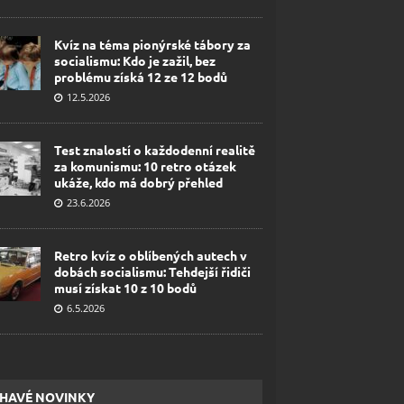
Kvíz na téma pionýrské tábory za
socialismu: Kdo je zažil, bez
problému získá 12 ze 12 bodů
12.5.2026
Test znalostí o každodenní realitě
za komunismu: 10 retro otázek
ukáže, kdo má dobrý přehled
23.6.2026
Retro kvíz o oblíbených autech v
dobách socialismu: Tehdejší řidiči
musí získat 10 z 10 bodů
6.5.2026
HAVÉ NOVINKY