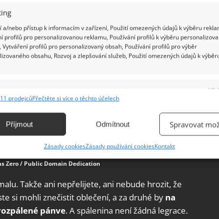
ing
 a/nebo přístup k informacím v zařízení, Použití omezených údajů k výběru rekla
í profilů pro personalizovanou reklamu, Používání profilů k výběru personalizov
 Vytváření profilů pro personalizovaný obsah, Používání profilů pro výběr
lizovaného obsahu, Rozvoj a zlepšování služeb, Použití omezených údajů k výběr
e
Vžd
11 prodejců
Přečtěte si více o těchto účelech
ání a kombinování údajů z jiných zdrojů údajů, Propojení různých zařízení,
kace zařízení na základě automaticky přenášených informací.
Spravovat mož
Příjmout
Odmítnout
ání přesných údajů o zeměpisné poloze, Identifikace zařízení na
Zásady cookies
Zásady používání cookies
Kontakt
ě aktivně vyžádaných informací.
ns Zero / Public Domain Dedication
ění bezpečnosti, předcházení a zjišťování podvodů a
u. Takže ani nepřelijete, ani nebude hrozit, že
ňování chyb, Poskytování a zobrazování reklamy a obsahu,
Vžd
yste si mohli znečistit oblečení, a za druhé by
na
ní a sdělování voleb ochrany osobních údajů.
 rozpálené pánve
. A spálenina není žádná legrace.