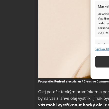
Market
Ukládání
Vytvářen
reklamy,
persona
obsahu.
Funkc
Správa 18
Přiřazov
Identifi
Použív
základ
Fotografie: Retired electrician / Creative Commo
Zajišt
Olej poteče tenkým pramínkem a pomal
odstra
by na vás z lahve olej vystříkl. Jinak b
Ukládá
vás mohl vystříknout horký olej z