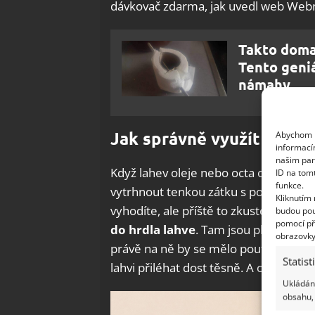
dávkovač zdarma, jak uvedl web Webn
Takto doma 
Tento geniá
námahy
Jak správně využít vnitřní
Abychom p
informací
našim par
Když lahev oleje nebo octa otevřete 
ID na tom
funkce.
vytrhnout tenkou zátku s poutkem, ab
Kliknutím
vyhodíte, ale příště to zkuste jinak. T
budou pou
pomocí př
do hrdla lahve
. Tam jsou plastové zo
obrazovky
právě na ně by se mělo poutko zachytit
Statist
lahvi přiléhat dost těsně. A očekávaný
Ukládání
obsahu, 