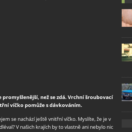
je promyšlenější, než se zdá. Vrchní šroubovací
 vnitřní víčko pomůže s dávkováním.
em se nachází ještě vnitřní víčko. Myslíte, že je v
éval? V našich krajích by to vlastně ani nebylo nic