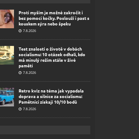
Proti myším je možné zakročit i
bez pomoci kočky. Poslouží i past s
kouskem sýra nebo špeku
7.8.2026
Test znalostí o životě v dobách
socialismu: 10 otázek odhalí, kdo
má minulý režim stále v živé
paměti
7.8.2026
Retro kvíz na téma jak vypadala
doprava a silnice za socialismu:
Pamětníci získají 10/10 bodů
7.8.2026