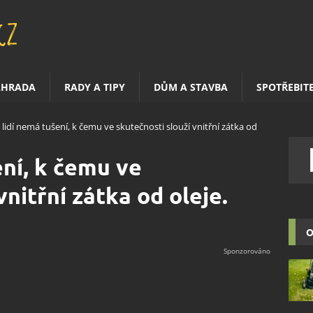
AHRADA
RADY A TIPY
DŮM A STAVBA
SPOTŘEBIT
 lidí nemá tušení, k čemu ve skutečnosti slouží vnitřní zátka od
ení, k čemu ve
vnitřní zátka od oleje.
O