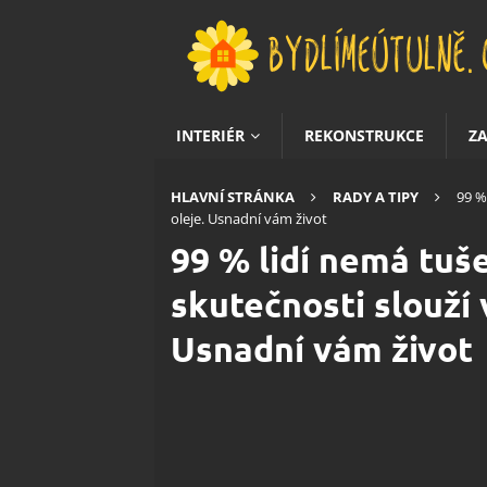
INTERIÉR
REKONSTRUKCE
Z
HLAVNÍ STRÁNKA
RADY A TIPY
99 %
oleje. Usnadní vám život
99 % lidí nemá tuš
skutečnosti slouží 
Usnadní vám život