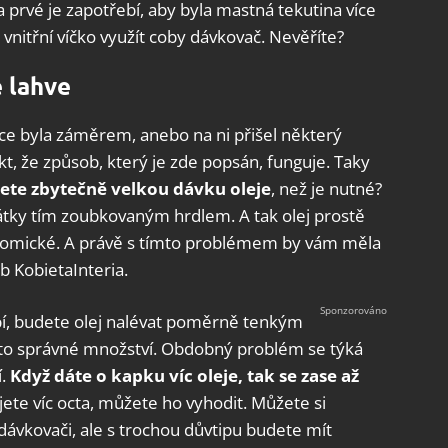
Za prvé je zapotřebí, aby byla mastná tekutina více
 vnitřní víčko využít coby dávkovač. Nevěříte?
 lahve
kce byla záměrem, anebo na ni přišel některý
kt, že způsob, který je zde popsán, funguje. Taky
ijete zbytečně velkou dávku oleje
, než je nutné?
pátky tím zoubkovaným hrdlem. A tak olej prostě
konomické. A právě s tímto problémem by vám měla
b KobietaInteria.
třebí, budete olej nalévat poměrně tenkým
to správné množství. Obdobný problém se týká
í.
Když dáte o kapku víc oleje, tak se zase až
ijete víc octa, můžete ho vyhodit. Můžete si
dávkovači, ale s trochou důvtipu budete mít