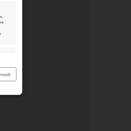
m,
ané
u
y aktivní
nosti
y aktivní