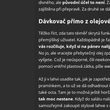
divného, ale
původní účel to není
. 
zajištěna při přepravě. Za druhé se dá
Dávkovač přímo z olejové
Těžko říct, zda tato téměř skrytá fun
přemýšlivý uživatel. Každopádně je fa
vás rozčiluje, když si na pánev nal
No jo, ale vracejte přebytečný olej z
vylijete. Což je neúsporné, čili nee
pomoci vnitřní plastová zátka, píše we
Až ji v lahvi usadíte tak, jak je zapo
pramínkem, a to už se dá odhadnout 
také octa. Tam je to možná ještě horš
tak moc nestane
. Když do salátu nal
samozřejmě zakoupit stylové lahve s 