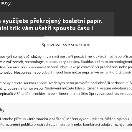
iusy.
využijete překrojený toaletní papír.
lní trik vám ušetří spoustu času i
Spravovat své soukromí
 víčko v lahvi oleje
oskytli co nejlepší služby, my a naši partneři používáme k ukládání a/nebo příst
m o zařízeních, technologie jako soubory cookies. Souhlas s těmito technologiem
tnerům umožní zpracovávat osobní údaje, jako je chování při procházení nebo j
poprvé, musíte nejprve odšroubovat víčko a poté
to webu. Nesouhlas nebo odvolání souhlasu může nepříznivě ovlivnit určité vlastn
y šla tekutina nalévat. Běžně tento kousek plastu
 níže vyjádřete souhlas s výše uvedeným nebo proveďte podrobnější rozhodnutí. 
ento
plastový výlisek zasuňte poutkem zpátky
žity pouze na tomto webu. Nastavení můžete kdykoli změnit, včetně odvolání so
epínačů v Zásadách cookies nebo kliknutím na tlačítko Spravovat souhlas ve spod
ubky, které mají průtok tekutiny také zpomalit. A
.
. Tak docílíte toho, že plastová placka bude k
iky
 dávkovač je na světě.
 a/nebo přístup k informacím v zařízení, Měření výkonu reklam, Měření výkonu
Porozumění publiku prostřednictvím statistik nebo kombinací údajů z různých zdr