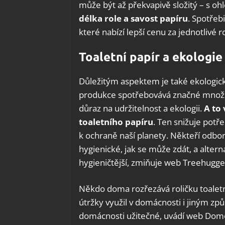
může být až překvapivě složitý – s oh
délka role a savost papíru
. Spotřeb
které nabízí lepší cenu za jednotlivé r
Toaletní papír a ekologie
Důležitým aspektem je také ekologick
produkce spotřebovává značné množstv
důraz na udržitelnost a ekologii.
A to
toaletního papíru
. Ten snižuje potř
k ochraně naší planety. Někteří odbor
hygienické, jak se může zdát, a altern
hygieničtější, zmiňuje web Treehugge
Někdo doma rozřezává roličku toaletn
útržky využil v domácnosti i jiným zp
domácnosti užitečné, uvádí web Dom