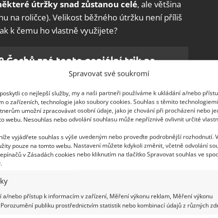
 některé útržky snad zůstanou celé
, ale většina
nu na roličce). Velikost běžného útržku není příliš
ak k čemu ho vlastně využijete?
0 Čechů zná tento geniální trik na
lety, který vám ušetří hromadu peněz i
Spravovat své soukromí
oskytli co nejlepší služby, my a naši partneři používáme k ukládání a/nebo příst
m o zařízeních, technologie jako soubory cookies. Souhlas s těmito technologiem
tnerům umožní zpracovávat osobní údaje, jako je chování při procházení nebo j
íru
to webu. Nesouhlas nebo odvolání souhlasu může nepříznivě ovlivnit určité vlastn
 níže vyjádřete souhlas s výše uvedeným nebo proveďte podrobnější rozhodnutí. 
ý ho namočí do voňavé tekutiny, třeba esenciálního
žity pouze na tomto webu. Nastavení můžete kdykoli změnit, včetně odvolání so
epínačů v Zásadách cookies nebo kliknutím na tlačítko Spravovat souhlas ve spod
duchu na toaletě nebo v koupelně. Popřípadě se do
.
uce kapesník.
Anebo si utřít ruce, ale to by
iky
. Útržky papíru však mohou dobře posloužit coby
 a/nebo přístup k informacím v zařízení, Měření výkonu reklam, Měření výkonu
, posypete semínky, a jakmile rostlinky vyklíčí,
Porozumění publiku prostřednictvím statistik nebo kombinací údajů z různých zdr
ží) do skutečné zeminy.