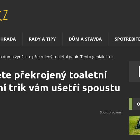
AHRADA
RADY A TIPY
DŮM A STAVBA
SPOTŘEBIT
o doma využijete překrojený toaletní papír. Tento geniální trik
te překrojený toaletní
ní trik vám ušetří spoustu
O