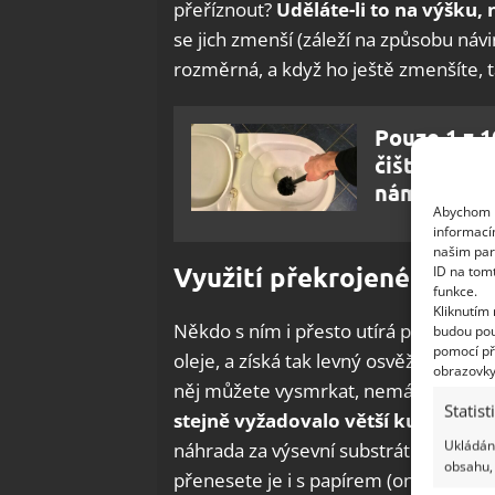
přeříznout?
Uděláte-li to na výšku,
se jich zmenší (záleží na způsobu návi
rozměrná, a když ho ještě zmenšíte, t
Pouze 1 z 1
čištění toa
námahy
Abychom p
informací
našim par
Využití překrojeného pap
ID na tom
funkce.
Kliknutím
Někdo s ním i přesto utírá prach, jin
budou pou
pomocí př
oleje, a získá tak levný osvěžovač vz
obrazovky
něj můžete vysmrkat, nemáte-li po r
Statist
stejně vyžadovalo větší kus papíru
Ukládání
náhrada za výsevní substrát. Navlhčíte
obsahu, 
přenesete je i s papírem (on se rozlo