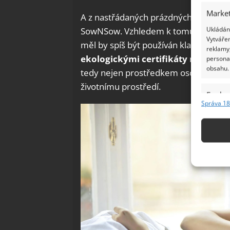
Market
A z nastřádaných prázdných roliček s
Ukládání
SowNSow. Vzhledem k tomu, že je toa
Vytvářen
měl by spíš být používán klasickým 
reklamy,
ekologickými certifikáty
můžete při
persona
obsahu.
tedy nejen prostředkem osobní hygien
životnímu prostředí.
Funkc
Správa 18
Přiřazov
Identifi
Použív
základ
Zajišt
odstra
Ukládá