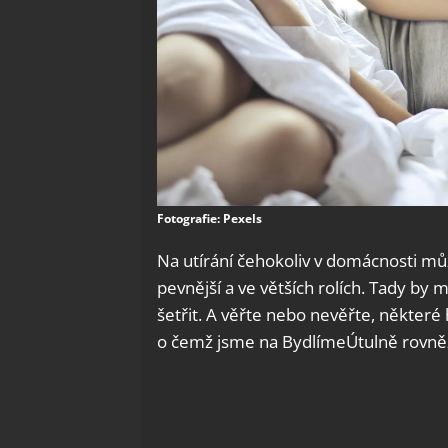
Fotografie: Pexels
Na utírání čehokoliv v domácnosti můž
pevnější a ve větších rolích. Tady by 
šetřit. A věřte nebo nevěřte, někter
o čemž jsme na BydlímeÚtulně rovněž