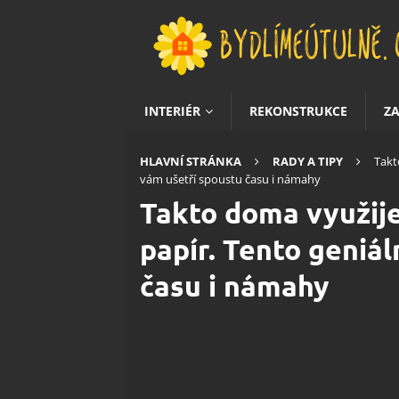
INTERIÉR
REKONSTRUKCE
Z
HLAVNÍ STRÁNKA
RADY A TIPY
Takt
vám ušetří spoustu času i námahy
Takto doma využije
papír. Tento geniál
času i námahy