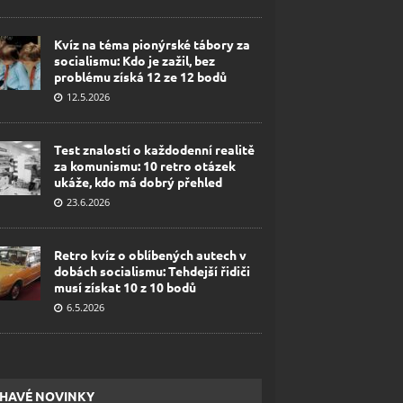
Kvíz na téma pionýrské tábory za
socialismu: Kdo je zažil, bez
problému získá 12 ze 12 bodů
12.5.2026
Test znalostí o každodenní realitě
za komunismu: 10 retro otázek
ukáže, kdo má dobrý přehled
23.6.2026
Retro kvíz o oblíbených autech v
dobách socialismu: Tehdejší řidiči
musí získat 10 z 10 bodů
6.5.2026
HAVÉ NOVINKY