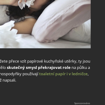
ete přece vzít papírové kuchyňské utěrky, ty jsou
mělo
skutečný smysl překrajovat role
na půlku a
é hospodyňky používají
toaletní papír i v ledničce
,
 napsali.