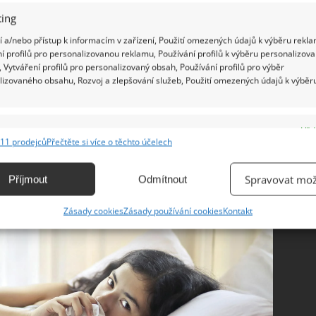
ing
i můžete vyrobit malé květináčky, radí web
 a/nebo přístup k informacím v zařízení, Použití omezených údajů k výběru rekla
letní papír určen k nezbytné každodenní hygieně,
í profilů pro personalizovanou reklamu, Používání profilů k výběru personalizov
způsobem.
Výběrem produktů s nezávislými
 Vytváření profilů pro personalizovaný obsah, Používání profilů pro výběr
spět k udržitelnější budoucnosti. Toaletní papír je
lizovaného obsahu, Rozvoj a zlepšování služeb, Použití omezených údajů k výběr
y, ale také odrazem lidských hodnot a postojů k
e
Vžd
11 prodejců
Přečtěte si více o těchto účelech
ání a kombinování údajů z jiných zdrojů údajů, Propojení různých zařízení,
kace zařízení na základě automaticky přenášených informací.
Spravovat mož
Příjmout
Odmítnout
ání přesných údajů o zeměpisné poloze, Identifikace zařízení na
Zásady cookies
Zásady používání cookies
Kontakt
ě aktivně vyžádaných informací.
ění bezpečnosti, předcházení a zjišťování podvodů a
ňování chyb, Poskytování a zobrazování reklamy a obsahu,
Vžd
ní a sdělování voleb ochrany osobních údajů.