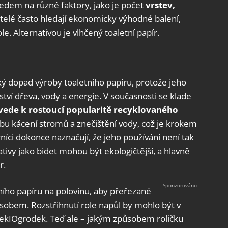
ledem na různé faktory, jako je počet
vrstev,
itelé často hledají ekonomicky výhodné balení,
ole. Alternativou je vlhčený toaletní papír.
ý dopad výroby toaletního papíru, protože jeho
í dřeva, vody a energie. V současnosti se klade
 vede k rostoucí popularitě recyklovaného
ebu kácení stromů a znečištění vody, což je krokem
níci dokonce naznačují, že jeho používání není tak
ativy jako bidet mohou být ekologičtější, a hlavně
r.
ího papíru na polovinu, aby přeřezané
ůsobem. Rozstřihnutí role napůl by mohlo být v
ekIOgrodek. Teď ale – jakým způsobem roličku