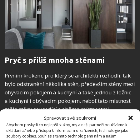
Pryč s příliš mnoha stěnami
Prvním krokem, pro který se architekti rozhodli, tak
bylo odstranění několika stěn, především stěny mezi
obývacím pokojem a kuchyní a také jednou z ložnic
a kuchyní i obývacím pokojem, neboť tato místnost
měla stěny sousedící s oběma místnostmi.
Výsledkem tak byl vznik velkého otevřeného prostoru
Spravovat své soukromí
Abychom poskytli co nejlepší služby, my a naši partneři používáme k
pro obývací pokoj s kuchyní a jídelnou.
ukládání a/nebo přístupu k informacím o zařízeních, technologie jako
soubory cookies. Souhlas s těmito technologiemi nám a našim