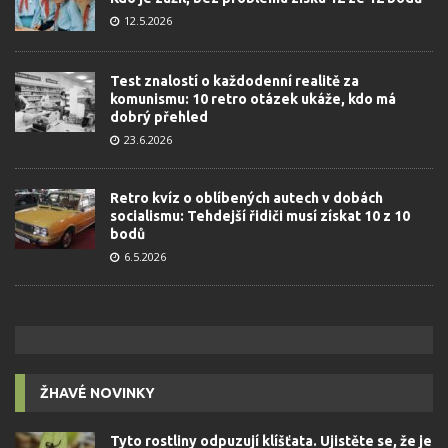
12.5.2026
Test znalostí o každodenní realitě za
komunismu: 10 retro otázek ukáže, kdo má
dobrý přehled
23.6.2026
Retro kvíz o oblíbených autech v dobách
socialismu: Tehdejší řidiči musí získat 10 z 10
bodů
6.5.2026
ŽHAVÉ NOVINKY
Tyto rostliny odpuzují klíšťata. Ujistěte se, že je