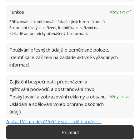
Funkce
Vždy aktivní
Přiřazování a kombinování údajů z jiných zdrojů údajů,
Propojení různých zařízení, Identifikace zařízení na
základě automaticky přenášených informací.
Používání přesných údajů o zeměpisné poloze,
Identifikace zařízení na základě aktivně vyžádaných
Druhou ložnici žena nepotřebuje, neboť v bytě bude
informací.
bydlet sama. Dále došlo také k odstranění příčky
mezi samostatnou koupelnou a toaletou. Kromě
Zajištění bezpečnosti, předcházení a
zvětšení prostoru došlo díky této úpravě také
zjišťování podvodů a odstraňování chyb,
k prosvětlení celého bytu. Pokud jde o následné
Poskytování a zobrazování reklamy a obsahu,
Vždy aktivní
Ukládání a sdělování voleb ochrany osobních
vybavení interiéru, žena dávala přednost čistým,
údajů.
jednoduchým liniím v neutrálním minimalistickém
stylu. Dominantními barvami v celém bytě tak jsou
Správa 1811 prodejců
Přečtěte si více o těchto účelech
především bílá, šedá a různé odstíny hnědé.
Příjmout