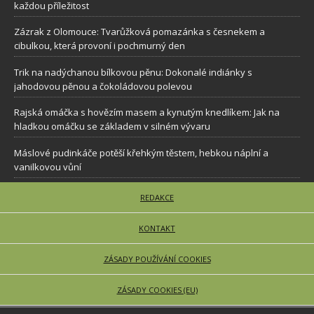
každou příležitost
Zázrak z Olomouce: Tvarůžková pomazánka s česnekem a
cibulkou, která provoní i pochmurný den
Trik na nadýchanou bílkovou pěnu: Dokonalé indiánky s
jahodovou pěnou a čokoládovou polevou
Rajská omáčka s hovězím masem a kynutým knedlíkem: Jak na
hladkou omáčku se základem v silném vývaru
Máslové pudinkáče potěší křehkým těstem, hebkou náplní a
vanilkovou vůní
REDAKCE
KONTAKT
ZÁSADY POUŽÍVÁNÍ COOKIES
ZÁSADY COOKIES (EU)