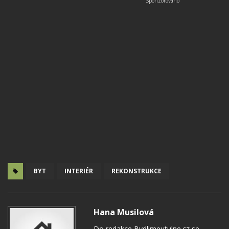
BYT
INTERIÉR
REKONSTRUKCE
Hana Musilová
Do redakce Bydlimeutulne.cz se