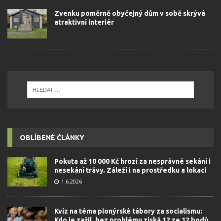
Zvenku poměrně obyčejný dům v sobě skrývá
atraktivní interiér
OBLÍBENÉ ČLÁNKY
Pokuta až 10 000 Kč hrozí za nesprávné sekání i
nesekání trávy. Záleží i na prostředku a lokaci
1.6.2026
Kvíz na téma pionýrské tábory za socialismu:
Kdo je zažil, bez problému získá 12 ze 12 bodů