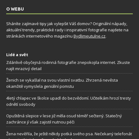
O WEBU
Sháníte zajímavé tipy jak vylepšit Váš domov? Originální nápady,
aktuální trendy, praktické rady i inspirativní fotografie najdete na
stránkách internetového magazínu
Bydlimeutulne.cz
.
Lidé a svět
Zdánlivě obyčejná rodinná fotografie znepokojila internet. Zkuste
najít mrazivý detail
Ženich se vykašlal na svou vlastní svatbu. Zhrzená nevěsta
okamžitě vymyslela geniální pomstu
4letý chlapec ve školce upadl do bezvědomí. Učitelkám hrozí tresty
odnětí svobody
Opuštěná slepice v lese již měla osud téměř sečtený. Statečný
zachránce jí však zajistil nutnou péči
Žena nevěřila, že ještě někdy potká svého psa. Nečekaný telefonát