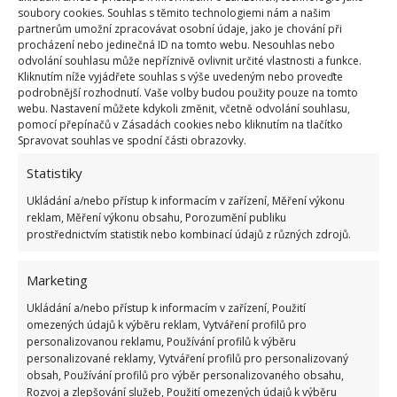
soubory cookies. Souhlas s těmito technologiemi nám a našim
partnerům umožní zpracovávat osobní údaje, jako je chování při
procházení nebo jedinečná ID na tomto webu. Nesouhlas nebo
odvolání souhlasu může nepříznivě ovlivnit určité vlastnosti a funkce.
Kliknutím níže vyjádřete souhlas s výše uvedeným nebo proveďte
podrobnější rozhodnutí. Vaše volby budou použity pouze na tomto
webu. Nastavení můžete kdykoli změnit, včetně odvolání souhlasu,
pomocí přepínačů v Zásadách cookies nebo kliknutím na tlačítko
Spravovat souhlas ve spodní části obrazovky.
Statistiky
Ukládání a/nebo přístup k informacím v zařízení, Měření výkonu
reklam, Měření výkonu obsahu, Porozumění publiku
prostřednictvím statistik nebo kombinací údajů z různých zdrojů.
Marketing
Ukládání a/nebo přístup k informacím v zařízení, Použití
omezených údajů k výběru reklam, Vytváření profilů pro
personalizovanou reklamu, Používání profilů k výběru
personalizované reklamy, Vytváření profilů pro personalizovaný
obsah, Používání profilů pro výběr personalizovaného obsahu,
Rozvoj a zlepšování služeb, Použití omezených údajů k výběru