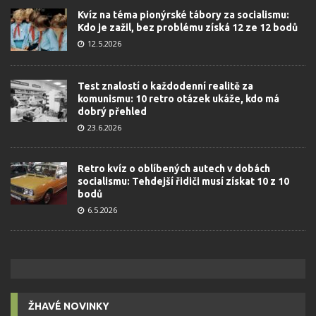
Kvíz na téma pionýrské tábory za socialismu:
Kdo je zažil, bez problému získá 12 ze 12 bodů
12.5.2026
Test znalostí o každodenní realitě za
komunismu: 10 retro otázek ukáže, kdo má
dobrý přehled
23.6.2026
Retro kvíz o oblíbených autech v dobách
socialismu: Tehdejší řidiči musí získat 10 z 10
bodů
6.5.2026
ŽHAVÉ NOVINKY