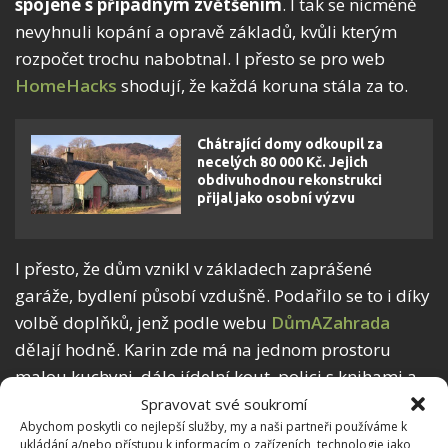
spojené s případným zvětšením
. I tak se nicméně
nevyhnuli kopání a opravě základů, kvůli kterým
rozpočet trochu nabobtnal. I přesto se pro web
HomeHacks
shodují, že každá koruna stála za to.
Chátrající domy odkoupil za
necelých 80 000 Kč. Jejich
obdivuhodnou rekonstrukci
přijal jako osobní výzvu
I přesto, že dům vznikl v základech zaprášené
garáže, bydlení působí vzdušně. Podařilo se to i díky
volbě doplňků, jenž podle webu
DůmAZahrada
dělají hodně. Karin zde má na jednom prostoru
malou kuchyni, dále jídelní kout, polici s knihami a
gramofonovými deskami a pohovku. Stranou je pak
Spravovat své soukromí
Abychom poskytli co nejlepší služby, my a naši partneři používáme k
postel a oddělená koupelna se sprchou.
ukládání a/nebo přístupu k informacím o zařízeních, technologie jako