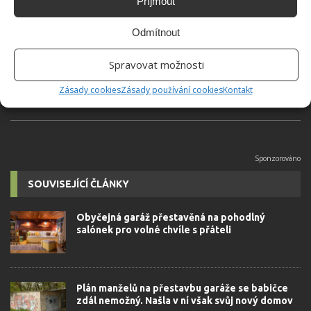
Příjmout
Jiří Kolář
Absolvent České zemědělské
Odmítnout
univerzity, který je již od malička
velkým kutilem. V podstatě vše, co je
Spravovat možnosti
možné najít v j...
[Více o autorovi]
Zásady cookies
Zásady používání cookies
Kontakt
SOUVISEJÍCÍ ČLÁNKY
Obyčejná garáž přestavěná na pohodlný
salónek pro volné chvíle s přáteli
Plán manželů na přestavbu garáže se babičce
zdál nemožný. Našla v ní však svůj nový domov