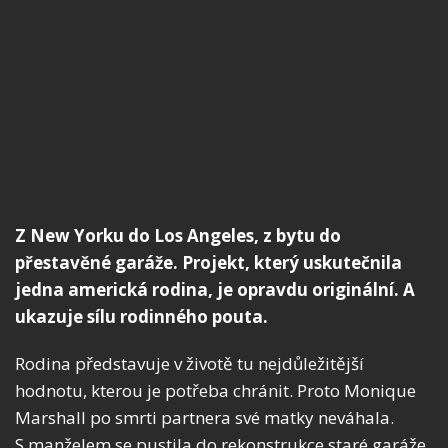
Z New Yorku do Los Angeles, z bytu do
přestavěné garáže. Projekt, který uskutečnila
jedna americká rodina, je opravdu originální. A
ukazuje sílu rodinného pouta.
Rodina představuje v životě tu nejdůležitější
hodnotu, kterou je potřeba chránit. Proto Monique
Marshall po smrti partnera své matky neváhala.
S manželem se pustila do rekonstrukce staré garáže