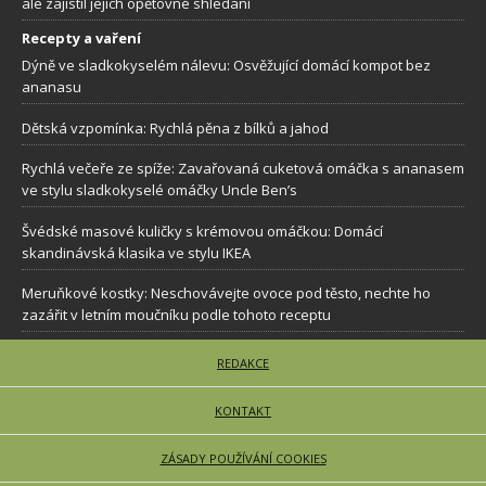
ale zajistil jejich opětovné shledaní
Recepty a vaření
Dýně ve sladkokyselém nálevu: Osvěžující domácí kompot bez
ananasu
Dětská vzpomínka: Rychlá pěna z bílků a jahod
Rychlá večeře ze spíže: Zavařovaná cuketová omáčka s ananasem
ve stylu sladkokyselé omáčky Uncle Ben’s
Švédské masové kuličky s krémovou omáčkou: Domácí
skandinávská klasika ve stylu IKEA
Meruňkové kostky: Neschovávejte ovoce pod těsto, nechte ho
zazářit v letním moučníku podle tohoto receptu
REDAKCE
KONTAKT
ZÁSADY POUŽÍVÁNÍ COOKIES