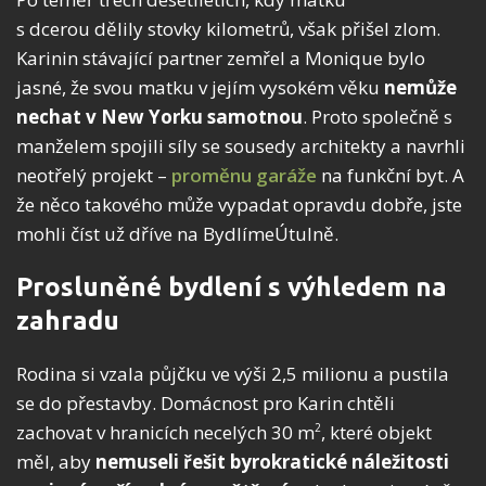
s dcerou dělily stovky kilometrů, však přišel zlom.
Karinin stávající partner zemřel a Monique bylo
jasné, že svou matku v jejím vysokém věku
nemůže
nechat v New Yorku samotnou
. Proto společně s
manželem spojili síly se sousedy architekty a navrhli
neotřelý projekt –
proměnu garáže
na funkční byt. A
že něco takového může vypadat opravdu dobře, jste
mohli číst už dříve na BydlímeÚtulně.
Prosluněné bydlení s výhledem na
zahradu
Rodina si vzala půjčku ve výši 2,5 milionu a pustila
se do přestavby. Domácnost pro Karin chtěli
zachovat v hranicích necelých 30 m
, které objekt
2
měl, aby
nemuseli řešit byrokratické náležitosti