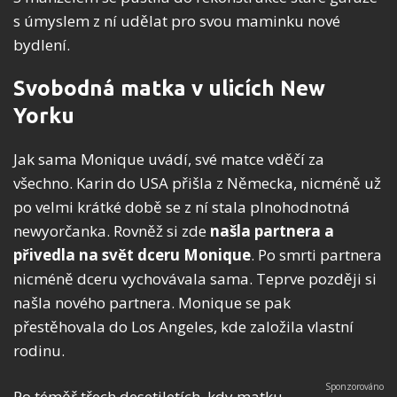
s úmyslem z ní udělat pro svou maminku nové
bydlení.
Svobodná matka v ulicích New
Yorku
Jak sama Monique uvádí, své matce vděčí za
všechno. Karin do USA přišla z Německa, nicméně už
po velmi krátké době se z ní stala plnohodnotná
newyorčanka. Rovněž si zde
našla partnera a
přivedla na svět dceru Monique
. Po smrti partnera
nicméně dceru vychovávala sama. Teprve později si
našla nového partnera. Monique se pak
přestěhovala do Los Angeles, kde založila vlastní
rodinu.
Po téměř třech desetiletích, kdy matku