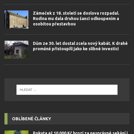
Zámeček z 18. století se doslova rozpadal.
Rodina mu dala druhou šanci odkoupením a
osobitou přestavbou
Dům ze 30. let dostal zcela nový kabát. K drahé
proměně přistoupili jako ke slibné investici
OBLÍBENÉ ČLÁNKY
Pokuta až 10 000 Kč hrozí za nesprávné sekání i