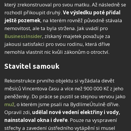
který zrekonstruoval pro svou matku. Až následně se
rozhodl přikoupit druhý.
Ve výsledku poté přidal
ještě pozemek
, na kterém rovněž původně stávala
nemovitost, ale ta byla stržena. Jak uvádí pro
BusinessInsider
, získaný majetek považuje za
jakousi satisfakci pro svou rodinu, která dříve
nemohla vlastnit nic kvůli zákonům o otroctví.
Stavitel samouk
Rekonstrukce prvního objektu si vyžádala devět
měsíců Vincentova času a více než 900 000 Kč z jeho
peněženky. Do práce se pustil se stejnou vervou jako
muž
, o kterém jsme psali na BydlímeÚtulně dříve.
Opravil zdi,
udělal nové vedení elektřiny i vody,
nainstaloval okna i dveře
. Pouze na vyspravení
střechy a zavedení ústředního vytápění si musel