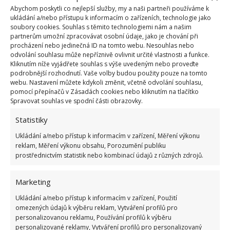
Abychom poskytli co nejlepší služby, my a naši partneři používáme k
ukládání a/nebo přístupu k informacím o zařízeních, technologie jako
soubory cookies. Souhlas s těmito technologiemi nám a našim
partnerům umožní zpracovávat osobní údaje, jako je chování při
procházení nebo jedinečná ID na tomto webu. Nesouhlas nebo
odvolání souhlasu může nepříznivě ovlivnit určité vlastnosti a funkce.
Málokdo zvenčí pozná, že šlo o
Kliknutím níže vyjádřete souhlas s výše uvedeným nebo proveďte
banku. Dnes je z ní krásné
podrobnější rozhodnutí. Vaše volby budou použity pouze na tomto
bydlení, jehož interiér však
webu. Nastavení můžete kdykoli změnit, včetně odvolání souhlasu,
historii neskrývá
pomocí přepínačů v Zásadách cookies nebo kliknutím na tlačítko
Spravovat souhlas ve spodní části obrazovky.
Statistiky
„Je úctyhodné, že se mu do stejného procesu chtělo
Ukládání a/nebo přístup k informacím v zařízení, Měření výkonu
znovu,“
řekl k věci uznale kolega Michal B. Nicméně
reklam, Měření výkonu obsahu, Porozumění publiku
Vincentovo tempo se s druhým domem trochu
prostřednictvím statistik nebo kombinací údajů z různých zdrojů.
zpomalilo.
Jakmile banka dům schválila jako
obyvatelný
, Vincent ho pronajal členovi rodiny.
Marketing
Další opravy tak může dělat beze spěchu a podle
Ukládání a/nebo přístup k informacím v zařízení, Použití
dostupných financí. Vždyť už nyní ho druhý dům
omezených údajů k výběru reklam, Vytváření profilů pro
personalizovanou reklamu, Používání profilů k výběru
vyšel na více než 1,3 milionu Kč.
personalizované reklamy, Vytváření profilů pro personalizovaný