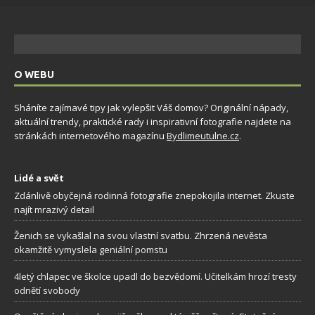
O WEBU
Sháníte zajímavé tipy jak vylepšit Váš domov? Originální nápady,
aktuální trendy, praktické rady i inspirativní fotografie najdete na
stránkách internetového magazínu
Bydlimeutulne.cz
.
Lidé a svět
Zdánlivě obyčejná rodinná fotografie znepokojila internet. Zkuste
najít mrazivý detail
Ženich se vykašlal na svou vlastní svatbu. Zhrzená nevěsta
okamžitě vymyslela geniální pomstu
4letý chlapec ve školce upadl do bezvědomí. Učitelkám hrozí tresty
odnětí svobody