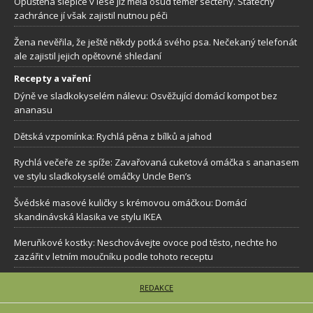
Opuštěná slepice v lese již měla osud téměř sečtený. Statečný
zachránce jí však zajistil nutnou péči
Žena nevěřila, že ještě někdy potká svého psa. Nečekaný telefonát
ale zajistil jejich opětovné shledaní
Recepty a vaření
Dýně ve sladkokyselém nálevu: Osvěžující domácí kompot bez
ananasu
Dětská vzpomínka: Rychlá pěna z bílků a jahod
Rychlá večeře ze spíže: Zavařovaná cuketová omáčka s ananasem
ve stylu sladkokyselé omáčky Uncle Ben’s
Švédské masové kuličky s krémovou omáčkou: Domácí
skandinávská klasika ve stylu IKEA
Meruňkové kostky: Neschovávejte ovoce pod těsto, nechte ho
zazářit v letním moučníku podle tohoto receptu
REDAKCE