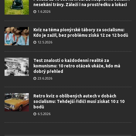
nesekání trávy. Záleží i na prostředku a lokaci
1.6.2026
Kvíz na téma pionýrské tábory za socialismu:
Kdo je zažil, bez problému získá 12 ze 12 bodů
12.5.2026
Test znalostí o každodenní realitě za
komunismu: 10 retro otázek ukáže, kdo má
dobrý přehled
23.6.2026
Retro kvíz o oblíbených autech v dobách
socialismu: Tehdejší řidiči musí získat 10 z 10
bodů
6.5.2026