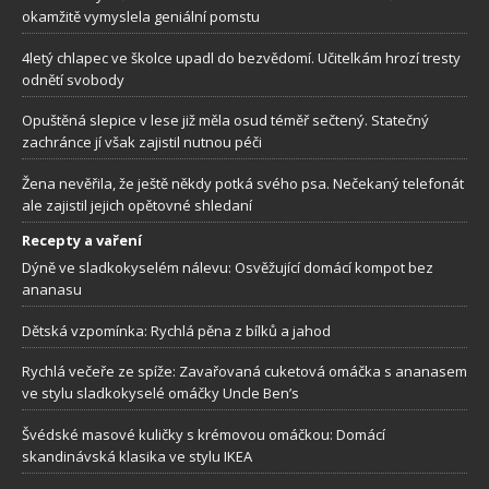
okamžitě vymyslela geniální pomstu
4letý chlapec ve školce upadl do bezvědomí. Učitelkám hrozí tresty
odnětí svobody
Opuštěná slepice v lese již měla osud téměř sečtený. Statečný
zachránce jí však zajistil nutnou péči
Žena nevěřila, že ještě někdy potká svého psa. Nečekaný telefonát
ale zajistil jejich opětovné shledaní
Recepty a vaření
Dýně ve sladkokyselém nálevu: Osvěžující domácí kompot bez
ananasu
Dětská vzpomínka: Rychlá pěna z bílků a jahod
Rychlá večeře ze spíže: Zavařovaná cuketová omáčka s ananasem
ve stylu sladkokyselé omáčky Uncle Ben’s
Švédské masové kuličky s krémovou omáčkou: Domácí
skandinávská klasika ve stylu IKEA