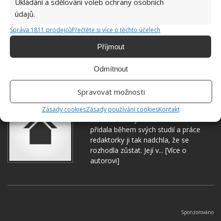
Ukládání a sdělování voleb ochrany osobních
údajů.
Správa 1811 prodejců
Přečtěte si více o těchto účelech
Příjmout
DOMÁCNOST
MIKROVLNNÁ TROUBA
Odmítnout
Spravovat možnosti
Hana Musilová
Zásady cookies
Zásady používání cookies
Kontakt
Do redakce Bydlimeutulne.cz se
přidala během svých studií a práce
redaktorky ji tak nadchla, že se
rozhodla zůstat. Její v...
[Více o
autorovi]