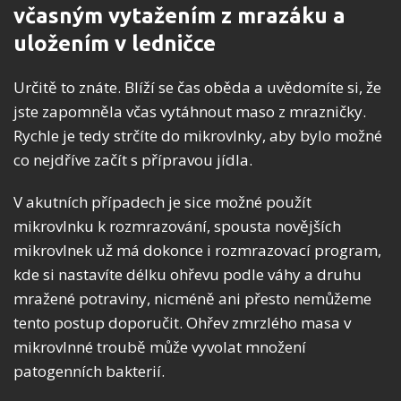
včasným vytažením z mrazáku a
uložením v ledničce
Určitě to znáte. Blíží se čas oběda a uvědomíte si, že
jste zapomněla včas vytáhnout maso z mrazničky.
Rychle je tedy strčíte do mikrovlnky, aby bylo možné
co nejdříve začít s přípravou jídla.
V akutních případech je sice možné použít
mikrovlnku k rozmrazování, spousta novějších
mikrovlnek už má dokonce i rozmrazovací program,
kde si nastavíte délku ohřevu podle váhy a druhu
mražené potraviny, nicméně ani přesto nemůžeme
tento postup doporučit. Ohřev zmrzlého masa v
mikrovlnné troubě může vyvolat množení
patogenních bakterií.