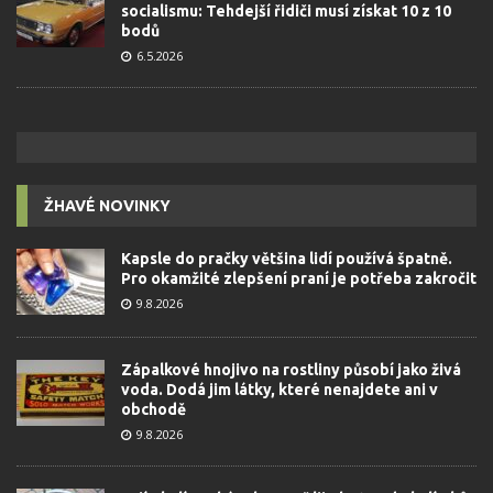
socialismu: Tehdejší řidiči musí získat 10 z 10
bodů
6.5.2026
ŽHAVÉ NOVINKY
Kapsle do pračky většina lidí používá špatně.
Pro okamžité zlepšení praní je potřeba zakročit
9.8.2026
Zápalkové hnojivo na rostliny působí jako živá
voda. Dodá jim látky, které nenajdete ani v
obchodě
9.8.2026