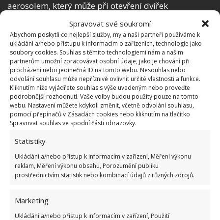
aerosolem, který může při otevření dvířek
mikrovlnné trouby vystřelit a v krajním případě
Spravovat své soukromí
způsobit nepříjemnou popáleninu. Závěr: pokud
Abychom poskytli co nejlepší služby, my a naši partneři používáme k
ukládání a/nebo přístupu k informacím o zařízeních, technologie jako
opravdu něco vaříte s feferonkami, je to lepší v
soubory cookies. Souhlas s těmito technologiemi nám a našim
troubě nebo na sporáku.
partnerům umožní zpracovávat osobní údaje, jako je chování při
procházení nebo jedinečná ID na tomto webu. Nesouhlas nebo
odvolání souhlasu může nepříznivě ovlivnit určité vlastnosti a funkce.
Pozor na plast, polystyrenové boxy
Kliknutím níže vyjádřete souhlas s výše uvedeným nebo proveďte
a cokoliv pevně uzavřeného
podrobnější rozhodnutí. Vaše volby budou použity pouze na tomto
webu. Nastavení můžete kdykoli změnit, včetně odvolání souhlasu,
pomocí přepínačů v Zásadách cookies nebo kliknutím na tlačítko
Plast a mikrovlnná trouba nejsou tou nejlepší
Spravovat souhlas ve spodní části obrazovky.
kombinací. Mnoho druhů plastů obsahuje látky
Statistiky
podobné estrogenu, jejichž konzumace může vést k
Ukládání a/nebo přístup k informacím v zařízení, Měření výkonu
poškození orgánů. Při zahřátí v mikrovlnné troubě
reklam, Měření výkonu obsahu, Porozumění publiku
tyto látky pronikají do potravin a ty jsou pak pro
prostřednictvím statistik nebo kombinací údajů z různých zdrojů.
naše zdraví škodlivé.
Marketing
Nádoby z polystyrenu, které se často používají k
Ukládání a/nebo přístup k informacím v zařízení, Použití