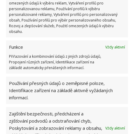
balení potravin z restaurací, také při zahřívání
omezených údajů k výběru reklam, Vytváření profilů pro
personalizovanou reklamu, Používání profilů k výběru
uvolňují škodlivé chemikálie. Slouží jen k udržení
personalizované reklamy, Vytváření profilů pro personalizovaný
teploty jídla, ne pro ohřev. Jídlo ohřívejte raději na
obsah, Používání profilů pro výběr personalizovaného obsahu,
Rozvoj a zlepšování služeb, Použití omezených údajů k výběru
talíři nebo ve skleněné nádobě. Nikdy ale neohřívejte
obsahu.
nic pevně uzavřeného, z každé nádoby před
vložením do mikrovlnky sundejte víčko.
Funkce
Vždy aktivní
Přiřazování a kombinování údajů z jiných zdrojů údajů,
Propojení různých zařízení, Identifikace zařízení na
základě automaticky přenášených informací.
Používání přesných údajů o zeměpisné poloze,
Identifikace zařízení na základě aktivně vyžádaných
informací.
Zajištění bezpečnosti, předcházení a
zjišťování podvodů a odstraňování chyb,
Poskytování a zobrazování reklamy a obsahu,
Vždy aktivní