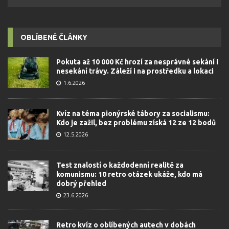
OBLÍBENÉ ČLÁNKY
Pokuta až 10 000 Kč hrozí za nesprávné sekání i
nesekání trávy. Záleží i na prostředku a lokaci
1.6.2026
Kvíz na téma pionýrské tábory za socialismu:
Kdo je zažil, bez problému získá 12 ze 12 bodů
12.5.2026
Test znalostí o každodenní realitě za
komunismu: 10 retro otázek ukáže, kdo má
dobrý přehled
23.6.2026
Retro kvíz o oblíbených autech v dobách