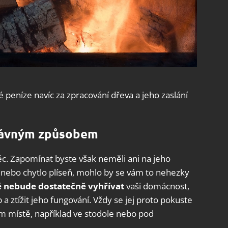
é peníze navíc za zpracování dřeva a jeho zaslání
právným způsobem
ěc. Zapomínat byste však neměli ani na jeho
 nebo chytlo plíseň, mohlo by se vám to nehezky
 nebude dostatečně vyhřívat
vaši domácnost,
b a ztížit jeho fungování. Vždy se jej proto pokuste
 místě, například ve stodole nebo pod