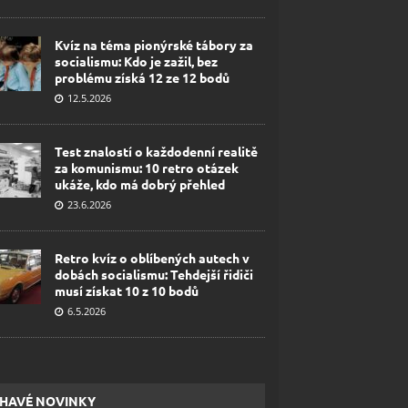
Kvíz na téma pionýrské tábory za
socialismu: Kdo je zažil, bez
problému získá 12 ze 12 bodů
12.5.2026
Test znalostí o každodenní realitě
za komunismu: 10 retro otázek
ukáže, kdo má dobrý přehled
23.6.2026
Retro kvíz o oblíbených autech v
dobách socialismu: Tehdejší řidiči
musí získat 10 z 10 bodů
6.5.2026
HAVÉ NOVINKY