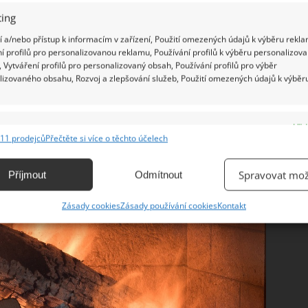
land vás vyjde za 1 PRMS na:
ing
 a/nebo přístup k informacím v zařízení, Použití omezených údajů k výběru rekla
í profilů pro personalizovanou reklamu, Používání profilů k výběru personalizov
ů: 1 800 Kč
 Vytváření profilů pro personalizovaný obsah, Používání profilů pro výběr
lizovaného obsahu, Rozvoj a zlepšování služeb, Použití omezených údajů k výběr
e
Vžd
11 prodejců
Přečtěte si více o těchto účelech
ání a kombinování údajů z jiných zdrojů údajů, Propojení různých zařízení,
kace zařízení na základě automaticky přenášených informací.
Spravovat mož
Příjmout
Odmítnout
ání přesných údajů o zeměpisné poloze, Identifikace zařízení na
Zásady cookies
Zásady používání cookies
Kontakt
ě aktivně vyžádaných informací.
ění bezpečnosti, předcházení a zjišťování podvodů a
ňování chyb, Poskytování a zobrazování reklamy a obsahu,
Vžd
ní a sdělování voleb ochrany osobních údajů.