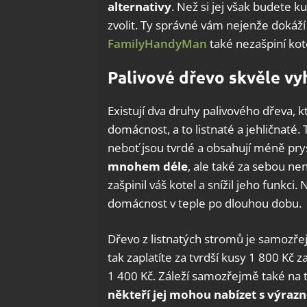
alternativy
. Než si jej však budete k
zvolit. Ty správné vám nejenže dokáží
FamilyHandyMan
také nezašpiní kot
Palivové dřevo skvěle vy
Existují dva druhy palivového dřeva, k
domácnost, a to listnaté a jehličnaté.
neboť jsou tvrdé a obsahují méně pry
mnohem déle
, ale také za sebou ne
zašpinil váš kotel a snížil jeho funkci
domácnost v teple po dlouhou dobu.
Dřevo z listnatých stromů je samozře
tak zaplatíte za tvrdší kusy 1 800 Kč
1 400 Kč. Záleží samozřejmě také na 
někteří jej mohou nabízet s výraz