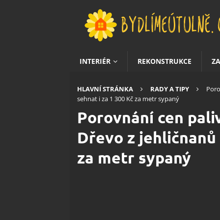
INTERIÉR
REKONSTRUKCE
Z
HLAVNÍ STRÁNKA
RADY A TIPY
Poro
sehnat i za 1 300 Kč za metr sypaný
Porovnání cen pali
Dřevo z jehličnanů 
za metr sypaný