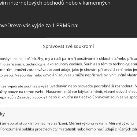
ctvím internetových obchodů nebo v kamenných
oveDrevo vás vyjde za 1 PRMS na:
Spravovat své soukromí
oskytli co nejlepší služby, my a naši partneři používáme k ukládání a/nebo příst
m o zařízeních, technologie jako soubory cookies. Souhlas s těmito technologiem
tnerům umožní zpracovávat osobní údaje, jako je chování při procházení nebo j
to webu. Nesouhlas nebo odvolání souhlasu může nepříznivě ovlivnit určité vlastn
 níže vyjádřete souhlas s výše uvedeným nebo proveďte podrobnější rozhodnutí. 
žity pouze na tomto webu. Nastavení můžete kdykoli změnit, včetně odvolání so
epínačů v Zásadách cookies nebo kliknutím na tlačítko Spravovat souhlas ve spod
.
něžence značně prospějí nižší výdaje
iky
. Zajistí je i vhodná teplota a větrání
 a/nebo přístup k informacím v zařízení, Měření výkonu reklam, Měření výkonu
Porozumění publiku prostřednictvím statistik nebo kombinací údajů z různých zdr