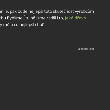
 shnilé, pak bude nejlepší tuto skutečnost výrobcům
webu BydlímeÚtulně jsme radili i to,
jaké dřevo
by mělo co nejlepší chuť.