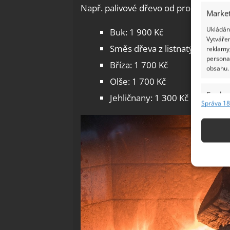
Např. palivové dřevo od prodejce Hor
Market
Ukládání
Buk: 1 900 Kč
Vytvářen
Směs dřeva z listnatých strom
reklamy,
persona
Bříza: 1 700 Kč
obsahu.
Olše: 1 700 Kč
Funkc
Jehličnany: 1 300 Kč
Správa 18
Přiřazov
Identifi
Použív
základ
Zajišt
odstra
Ukládá