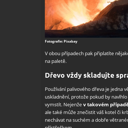
Fotografie: Pixabay
V obou případech pak připlatíte nějak
na paletě.
Dřevo vždy skladujte s
Používání palivového dřeva je jedna v
uskladnění, protože pokud by navlhlo
vymstít. Nejenže
v takovém případě
ale také může znečistit váš kotel či kr
nechávat na suchém a dobře větraném
přístřeškem.