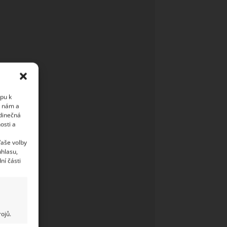
upu k
i nám a
edinečná
osti a
Vaše volby
uhlasu,
ní části
ojů.