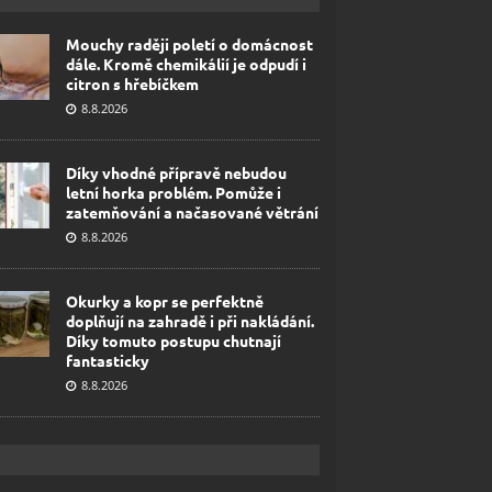
Mouchy raději poletí o domácnost
dále. Kromě chemikálií je odpudí i
citron s hřebíčkem
8.8.2026
Díky vhodné přípravě nebudou
letní horka problém. Pomůže i
zatemňování a načasované větrání
8.8.2026
Okurky a kopr se perfektně
doplňují na zahradě i při nakládání.
Díky tomuto postupu chutnají
fantasticky
8.8.2026