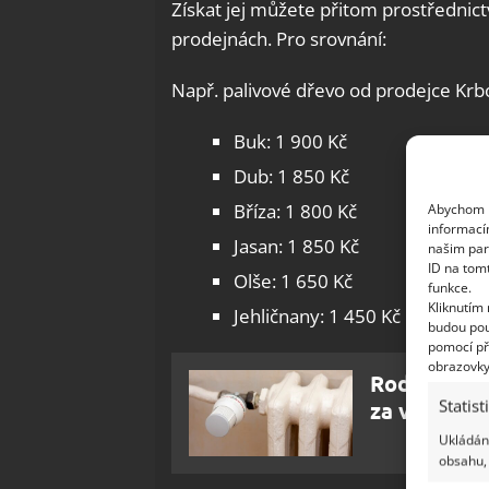
Získat jej můžete přitom prostředni
prodejnách. Pro srovnání:
Např. palivové dřevo od prodejce Krb
Buk: 1 900 Kč
Dub: 1 850 Kč
Bříza: 1 800 Kč
Abychom p
informací
Jasan: 1 850 Kč
našim par
ID na tom
Olše: 1 650 Kč
funkce.
Kliknutím
Jehličnany: 1 450 Kč
budou pou
pomocí př
obrazovky
Rodinné pe
Statist
za vytápění
Ukládání
obsahu, 