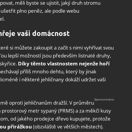
upovat, měli byste se ujistit, jaký druh stromu
 ušetřit plno peněz, ale podle webu
el.
hřeje vaši domácnost
teré si můžete zakoupit a začít s nimi vyhřívat svou
 Tou lepší možností jsou především listnaté druhy,
skyřice.
Díky těmto vlastnostem nejenže hoří
nechávají příliš mnoho dehtu, který by jinak
. Nicméně i některé jehličnany dokáží udržet vaši
jmě oproti jehličnanům dražší. V průměru
 za prostorový metr sypaný (PRMS) a za měkčí kusy
tom, od jakého prodejce dřevo kupujete, protože
nou přirážkou
(obzvláště ve větších městech).