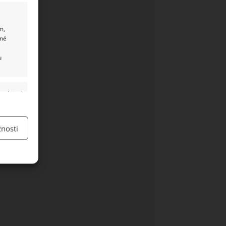
m,
ané
u
y aktivní
nosti
y aktivní