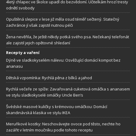
4letý chlapec ve školce upadl do bezvědomí. Učitelkám hrozí tresty
odnětí svobody
Opuštěná slepice v lese již měla osud téměř sečtený. Statečný
zachránce jí však zajistil nutnou péči
Žena nevěřila, že ještě někdy potká svého psa. Nečekaný telefonát
ale zajistil jejich opětovné shledaní
Recepty a vaření
Dýně ve sladkokyselém nálevu: Osvěžující domácí kompot bez
ananasu
Dětská vzpomínka: Rychlá pěna z bílků a jahod
Rychlá večeře ze spíže: Zavařovaná cuketová omáčka s ananasem
ve stylu sladkokyselé omáčky Uncle Ben’s
Švédské masové kuličky s krémovou omáčkou: Domácí
skandinávská klasika ve stylu IKEA
Meruňkové kostky: Neschovávejte ovoce pod těsto, nechte ho
zazářit v letním moučníku podle tohoto receptu