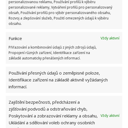
Můžete také projít své staré věci a vymyslet vhodný
personalizovanou reklamu, Používání profilů k výběru
personalizované reklamy, Vytváření profilů pro personalizovaný
způsob jejich recyklace jako jarní dekorace.
obsah, Používání profilů pro výběr personalizovaného obsahu,
Rozvoj a zlepšování služeb, Použití omezených údajů k výběru
Zdroj:
Deccoria
obsahu.
Funkce
Vždy aktivní
Přiřazování a kombinování údajů z jiných zdrojů údajů,
Propojení různých zařízení, Identifikace zařízení na
základě automaticky přenášených informací.
Používání přesných údajů o zeměpisné poloze,
Identifikace zařízení na základě aktivně vyžádaných
informací.
Zajištění bezpečnosti, předcházení a
zjišťování podvodů a odstraňování chyb,
Poskytování a zobrazování reklamy a obsahu,
Vždy aktivní
Ukládání a sdělování voleb ochrany osobních