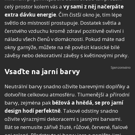
celý prostor kolem vás a
vy sami
z
něj načerpáte
extra dávku energie
. Čím čistší okno je, tím lépe
světlo do místností prostupuje. Dostatek světla a
čerstvého vzduchu kromě zdraví pozitivně ovlivní i
náladu všech členů v domácnosti. Pokud máte nad
okny garnýže, můžete na ně pověsit klasické bílé
závěsy nebo dekorativní závěsy s květinovými prvky.
Vsaďte na jarní barvy
Neutrální barvy snadno oživíte barevnými doplňky a
dotvoříte celkovou atmosféru. Tlumenější a přírodní
barvy, zejména pak
béžová a hnědá, se pro jarní
design hodí perfektně
. Takové odstíny snadno
oživíte výraznými dekoracemi s jasnými barvami.
Bát se nemusíte zářivě žluté, růžové, červené, fialové