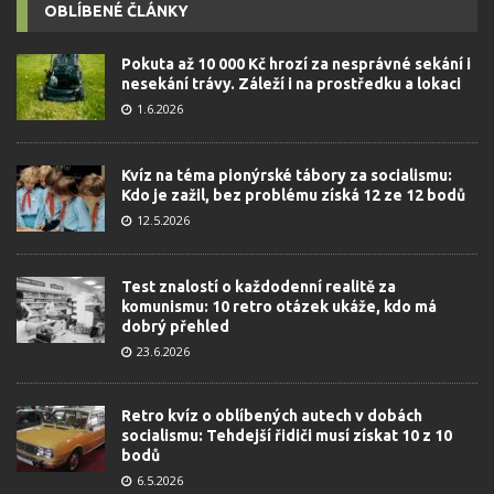
OBLÍBENÉ ČLÁNKY
Pokuta až 10 000 Kč hrozí za nesprávné sekání i
nesekání trávy. Záleží i na prostředku a lokaci
1.6.2026
Kvíz na téma pionýrské tábory za socialismu:
Kdo je zažil, bez problému získá 12 ze 12 bodů
12.5.2026
Test znalostí o každodenní realitě za
komunismu: 10 retro otázek ukáže, kdo má
dobrý přehled
23.6.2026
Retro kvíz o oblíbených autech v dobách
socialismu: Tehdejší řidiči musí získat 10 z 10
bodů
6.5.2026