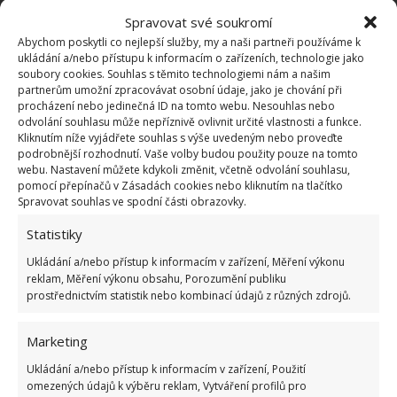
Spravovat své soukromí
Abychom poskytli co nejlepší služby, my a naši partneři používáme k
ukládání a/nebo přístupu k informacím o zařízeních, technologie jako
soubory cookies. Souhlas s těmito technologiemi nám a našim
partnerům umožní zpracovávat osobní údaje, jako je chování při
procházení nebo jedinečná ID na tomto webu. Nesouhlas nebo
odvolání souhlasu může nepříznivě ovlivnit určité vlastnosti a funkce.
Kliknutím níže vyjádřete souhlas s výše uvedeným nebo proveďte
podrobnější rozhodnutí. Vaše volby budou použity pouze na tomto
webu. Nastavení můžete kdykoli změnit, včetně odvolání souhlasu,
Fotografie: Depositphotos
pomocí přepínačů v Zásadách cookies nebo kliknutím na tlačítko
Spravovat souhlas ve spodní části obrazovky.
Vhodné velikonoční dekorace
Statistiky
Ať už se rozhodnete vyzdobit parapet, zádveří nebo
Ukládání a/nebo přístup k informacím v zařízení, Měření výkonu
reklam, Měření výkonu obsahu, Porozumění publiku
prostor kolem vstupu do domu, můžete k tomu
prostřednictvím statistik nebo kombinací údajů z různých zdrojů.
využít téměř jakékoliv pomůcky.
Jarní barvy a
dekorace se skvěle vyjímají v košíčkách
a
Marketing
bedýnkách. Vyrobit si ale můžete i květinové věnce z
Ukládání a/nebo přístup k informacím v zařízení, Použití
travin, kvítí nebo vrbového proutí a dalších větviček.
omezených údajů k výběru reklam, Vytváření profilů pro