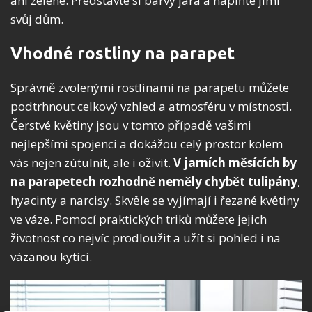
ani zelené. Představte si barvy jara a naplňte jimi
svůj dům.
Vhodné rostliny na parapet
Správně zvolenými rostlinami na parapetu můžete
podtrhnout celkový vzhled a atmosféru v místnosti.
Čerstvé květiny jsou v tomto případě vašimi
nejlepšími spojenci a dokážou celý prostor kolem
vás nejen zútulnit, ale i oživit.
V jarních měsících by
na parapetech rozhodně neměly chybět tulipány
,
hyacinty a narcisy. Skvěle se vyjímají i řezané květiny
ve váze. Pomocí praktických triků můžete jejich
životnost co nejvíc prodloužit a užít si pohled i na
vázanou kytici.