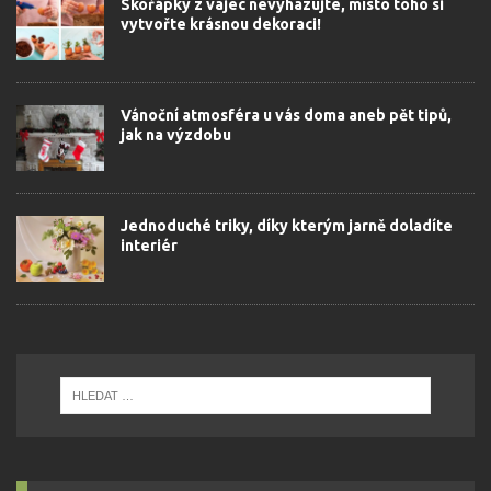
Skořápky z vajec nevyhazujte, místo toho si
vytvořte krásnou dekoraci!
Vánoční atmosféra u vás doma aneb pět tipů,
jak na výzdobu
Jednoduché triky, díky kterým jarně doladíte
interiér