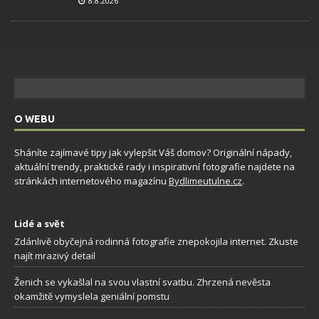
8.8.2026
O WEBU
Sháníte zajímavé tipy jak vylepšit Váš domov? Originální nápady,
aktuální trendy, praktické rady i inspirativní fotografie najdete na
stránkách internetového magazínu
Bydlimeutulne.cz
.
Lidé a svět
Zdánlivě obyčejná rodinná fotografie znepokojila internet. Zkuste
najít mrazivý detail
Ženich se vykašlal na svou vlastní svatbu. Zhrzená nevěsta
okamžitě vymyslela geniální pomstu