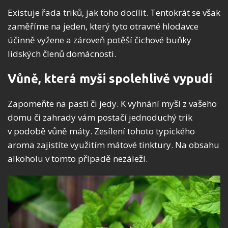
Existuje řada triků, jak toho docílit. Tentokrát se však
zaměříme na jeden, který tyto otravné hlodavce
účinně vyžene a zároveň potěší čichové buňky
lidských členů domácnosti.
Vůně, která myši spolehlivě vypudí
Zapomeňte na pasti či jedy. K vyhnání myší z vašeho
domu či zahrady vám postačí jednoduchý trik
v podobě vůně máty. Zesílení tohoto typického
aroma zajistíte využitím mátové tinktury. Na obsahu
alkoholu v tomto případě nezáleží.