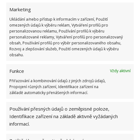
Podařilo se vám nevítané hosty vypudit? Aby byl
Marketing
tento efekt dlouhodobý, můžete využívat éterické
Ukládání a/nebo přístup k informacím v zařízení, Použití
omezených údajů k výběru reklam, Vytváření profilů pro
mátové oleje pravidelně. Pokud však máta nevoní
personalizovanou reklamu, Používání profilů k výběru
ani vám, postačí, když jednotlivé otvory či další
personalizované reklamy, Vytváření profilů pro personalizovaný
místa, v rámci nichž by mohly myši nalézt své
obsah, Používání profilů pro výběr personalizovaného obsahu,
Rozvoj a zlepšování služeb, Použití omezených údajů k výběru
útočiště, obsypete jedlou sodou. Výhodou tohoto
obsahu.
zásaditého prášku známého pro svoji
multifunkčnost je mimo jiné i to, že nemá žádné
Funkce
Vždy aktivní
typické aroma – pachy naopak pohlcuje.
Přiřazování a kombinování údajů z jiných zdrojů údajů,
Propojení různých zařízení, Identifikace zařízení na
základě automaticky přenášených informací.
Používání přesných údajů o zeměpisné poloze,
Identifikace zařízení na základě aktivně vyžádaných
informací.