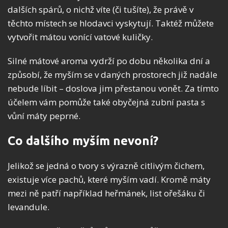
dalších spárů, o nichž víte (či tušíte), že právě v
těchto místech se hlodavci vyskytují. Taktéž můžete
vytvořit mátou vonící vatové kuličky.
Silné mátové aroma vydrží po dobu několika dní a
způsobí, že myším se v daných prostorech již nadále
nebude líbit – doslova jim přestanou vonět. Za tímto
účelem vám pomůže také obyčejná zubní pasta s
vůní máty peprné.
Co dalšího myším nevoní?
Jelikož se jedná o tvory s výrazně citlivým čichem,
existuje více pachů, které myším vadí. Kromě máty
mezi ně patří například heřmánek, list ořešáku či
levandule.