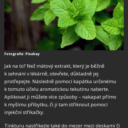
Fotografie: Pixabay
Jak na to? Než mátový extrakt, který je běžně
k sehnání v lékárně, otevřete, důkladně jej
protřepejte. Následně pomocí kapátka určenému
k tomuto účelu aromatickou tekutinu naberte.
Aplikovat ji můžete více způsoby – nakapat přímo
k myšímu příbytku, či ji tam stříknout pomocí
injekční stříkačky.
Tinkturu nastříkejte také do mezer mezi deskami či