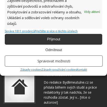
Zajištění bezpečnosti, předcházení a
zjišťování podvodů a odstraňování chyb,
Poskytování a zobrazování reklamy a obsahu,
Vždy aktivní
Ukládání a sdělování voleb ochrany osobních
údajů.
Správa 1811 prodejců
Přečtěte si více o těchto účelech
Příjmout
Odmítnout
DOMÁCNOST
MYŠ
Spravovat možnosti
Zásady cookies
Zásady používání cookies
Kontakt
Hana Musilová
Do redakce Bydlimeutulne.cz se
přidala během svých studií a práce
redaktorky ji tak nadchla, že se
rozhodla zůstat. Její v...
[Více o
autorovi]