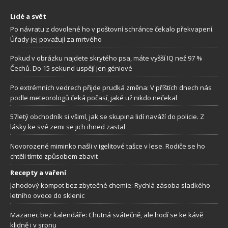
Lidé a svět
Po návratu z dovolené ho v poštovní schránce čekalo překvapení.
Úřady jej považují za mrtvého
Pokud v obrázku najdete skrytého psa, máte vyšší IQ než 97 %
Čechů. Do 15 sekund uspějí jen géniové
Po extrémních vedrech přijde prudká změna: V příštích dnech nás
podle meteorologů čeká počasí, jaké už nikdo nečekal
57letý obchodník si všiml, jak se skupina lidí naváží do policie. Z
lásky ke své zemi se jich ihned zastal
Novorozené miminko našli v igelitové tašce v lese. Rodiče se ho
chtěli tímto způsobem zbavit
Recepty a vaření
Jahodový kompot bez zbytečné chemie: Rychlá zásoba sladkého
letního ovoce do sklenic
Mazanec bez kalendáře: Chutná svátečně, ale hodí se ke kávě
klidně i v srpnu