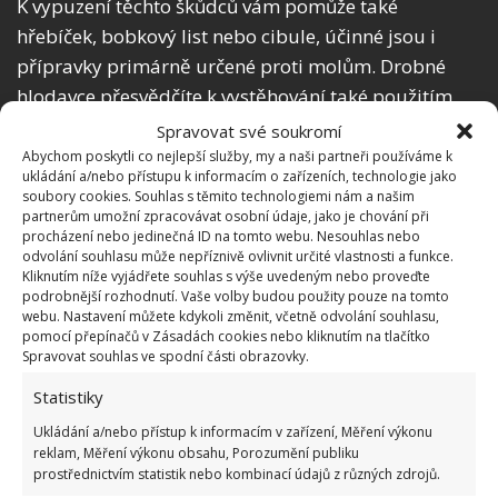
K vypuzení těchto škůdců vám pomůže také
hřebíček, bobkový list nebo cibule, účinné jsou i
přípravky primárně určené proti molům. Drobné
hlodavce přesvědčíte k vystěhování také použitím
amoniaku.
Spravovat své soukromí
Abychom poskytli co nejlepší služby, my a naši partneři používáme k
ukládání a/nebo přístupu k informacím o zařízeních, technologie jako
soubory cookies. Souhlas s těmito technologiemi nám a našim
partnerům umožní zpracovávat osobní údaje, jako je chování při
procházení nebo jedinečná ID na tomto webu. Nesouhlas nebo
odvolání souhlasu může nepříznivě ovlivnit určité vlastnosti a funkce.
Kliknutím níže vyjádřete souhlas s výše uvedeným nebo proveďte
podrobnější rozhodnutí. Vaše volby budou použity pouze na tomto
webu. Nastavení můžete kdykoli změnit, včetně odvolání souhlasu,
pomocí přepínačů v Zásadách cookies nebo kliknutím na tlačítko
Spravovat souhlas ve spodní části obrazovky.
Statistiky
Ukládání a/nebo přístup k informacím v zařízení, Měření výkonu
reklam, Měření výkonu obsahu, Porozumění publiku
prostřednictvím statistik nebo kombinací údajů z různých zdrojů.
Fotografie: Pixabay