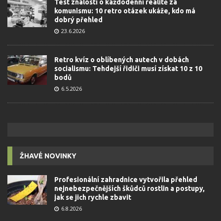
Test znalostí o každodenní realitě za
komunismu: 10 retro otázek ukáže, kdo má
dobrý přehled
23.6.2026
Retro kvíz o oblíbených autech v dobách
socialismu: Tehdejší řidiči musí získat 10 z 10
bodů
6.5.2026
ŽHAVÉ NOVINKY
Profesionální zahradnice vytvořila přehled
nejnebezpečnějších škůdců rostlin a postupy,
jak se jich rychle zbavit
6.8.2026