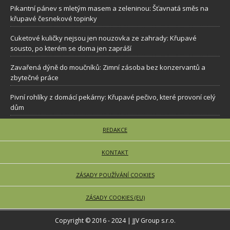
Pikantní pánev s mletým masem a zeleninou: Šťavnatá směs na
křupavé česnekové topinky
Cuketové kuličky nejsou jen nouzovka ze zahrady: Křupavé
sousto, po kterém se doma jen zapráší
Zavařená dýně do moučníků: Zimní zásoba bez konzervantů a
zbytečné práce
Pivní rohlíky z domácí pekárny: Křupavé pečivo, které provoní celý
dům
REDAKCE
KONTAKT
ZÁSADY POUŽÍVÁNÍ COOKIES
ZÁSADY COOKIES (EU)
Copyright © 2016 - 2024 | JJV Group s.r.o.