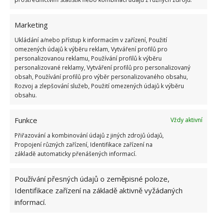
Marketing
DIY PROJEKTY
PRACOVNÍ KOUT
Ukládání a/nebo přístup k informacím v zařízení, Použití
REKONSTRUKCE
SKLEP
omezených údajů k výběru reklam, Vytváření profilů pro
personalizovanou reklamu, Používání profilů k výběru
personalizované reklamy, Vytváření profilů pro personalizovaný
Přidejte svůj názor
obsah, Používání profilů pro výběr personalizovaného obsahu,
Rozvoj a zlepšování služeb, Použití omezených údajů k výběru
KOMENTOVAT
obsahu.
Funkce
Vždy aktivní
Hana Musilová
Přiřazování a kombinování údajů z jiných zdrojů údajů,
Do redakce Bydlimeutulne.cz se
Propojení různých zařízení, Identifikace zařízení na
přidala během svých studií a práce
základě automaticky přenášených informací.
redaktorky ji tak nadchla, že se
rozhodla zůstat. Její v...
[Více o
Používání přesných údajů o zeměpisné poloze,
autorovi]
Identifikace zařízení na základě aktivně vyžádaných
informací.