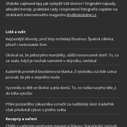
Sháníte zajímavé tipy jak vylepšit Váš domov? Originální nápady,
aktuální trendy, praktické rady i inspirativní fotografie najdete na
stránkách internetového magazínu
Bydlimeutulne.cz
.
Lidé a svět
Nejčastější důvody, proč listy orchidejí žloutnou: Špatná zálivka,
plíseň i nedostatek živin
Obával se, že pitbul jeho manželky, ublíží novorozené dceři. To, co
se stalo, když je nechali samotné v obýváku, nečekal
Kadeřník proměnil bezdomovce Marka: Z výsledku cizí lidé sotva
poznali, že jde o stejného muže
Vyzvedla si dítě ve školce a jela domů. To, co našla na jeho těle, ji
do běla vytočilo
Přání postaršího zákazníka označil za nadlidský úkol. Kadeřník
však předvedl výkon z jiného světa
Recepty a vaření
Chléb s vařeným vepřovým masem a šťávou: Staročeský způsob,