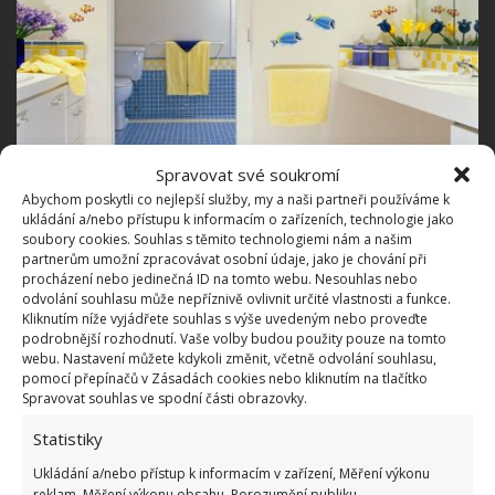
Spravovat své soukromí
Abychom poskytli co nejlepší služby, my a naši partneři používáme k
ukládání a/nebo přístupu k informacím o zařízeních, technologie jako
soubory cookies. Souhlas s těmito technologiemi nám a našim
Doplňky
partnerům umožní zpracovávat osobní údaje, jako je chování při
procházení nebo jedinečná ID na tomto webu. Nesouhlas nebo
odvolání souhlasu může nepříznivě ovlivnit určité vlastnosti a funkce.
Malé děti nedosáhnou na věšák s ručníky, který bude
Kliknutím níže vyjádřete souhlas s výše uvedeným nebo proveďte
namontován do výšky pro dospělé, nezapomeňte tedy
podrobnější rozhodnutí. Vaše volby budou použity pouze na tomto
webu. Nastavení můžete kdykoli změnit, včetně odvolání souhlasu,
pro děti připevnit věšáky tak, aby na ně bez problému
pomocí přepínačů v Zásadách cookies nebo kliknutím na tlačítko
Spravovat souhlas ve spodní části obrazovky.
dosáhly.
Statistiky
Vhodný je i schůdek s protiskluzovou úpravou, aby si
Ukládání a/nebo přístup k informacím v zařízení, Měření výkonu
dítě mohlo v umývadle umýt ruce či zoubky.
reklam, Měření výkonu obsahu, Porozumění publiku