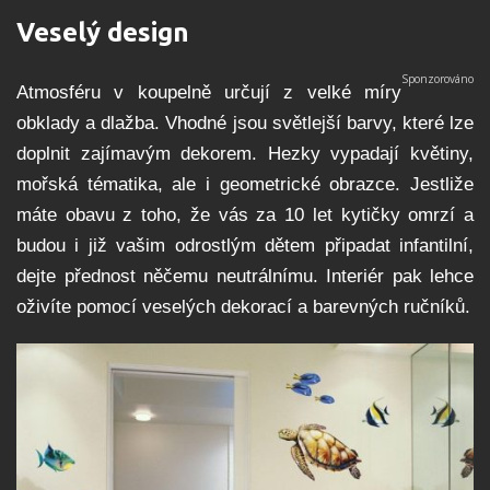
Veselý design
Atmosféru v koupelně určují z velké míry
obklady a dlažba. Vhodné jsou světlejší barvy, které lze
doplnit zajímavým dekorem. Hezky vypadají květiny,
mořská tématika, ale i geometrické obrazce. Jestliže
máte obavu z toho, že vás za 10 let kytičky omrzí a
budou i již vašim odrostlým dětem připadat infantilní,
dejte přednost něčemu neutrálnímu. Interiér pak lehce
oživíte pomocí veselých dekorací a barevných ručníků.