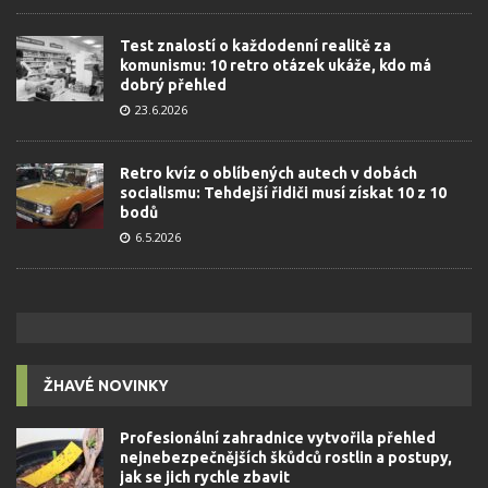
Test znalostí o každodenní realitě za
komunismu: 10 retro otázek ukáže, kdo má
dobrý přehled
23.6.2026
Retro kvíz o oblíbených autech v dobách
socialismu: Tehdejší řidiči musí získat 10 z 10
bodů
6.5.2026
ŽHAVÉ NOVINKY
Profesionální zahradnice vytvořila přehled
nejnebezpečnějších škůdců rostlin a postupy,
jak se jich rychle zbavit