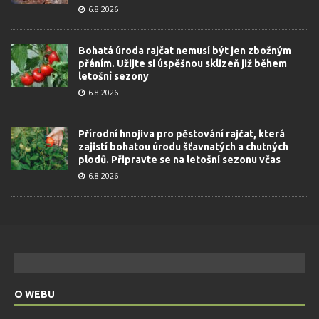
6.8.2026
Bohatá úroda rajčat nemusí být jen zbožným
přáním. Užijte si úspěšnou sklizeň již během
letošní sezony
6.8.2026
Přírodní hnojiva pro pěstování rajčat, která
zajistí bohatou úrodu šťavnatých a chutných
plodů. Připravte se na letošní sezonu včas
6.8.2026
O WEBU