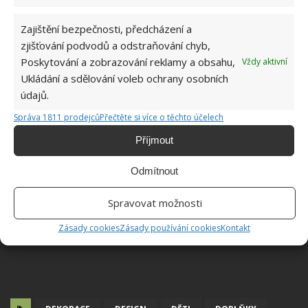
Obrázky: wearefound, pinterest
Zajištění bezpečnosti, předcházení a
zjišťování podvodů a odstraňování chyb,
Poskytování a zobrazování reklamy a obsahu,
Vždy aktivní
Ukládání a sdělování voleb ochrany osobních
údajů.
Správa 1811 prodejců
Přečtěte si více o těchto účelech
Příjmout
Odmítnout
Spravovat možnosti
Zásady cookies
Zásady používání cookies
Kontakt