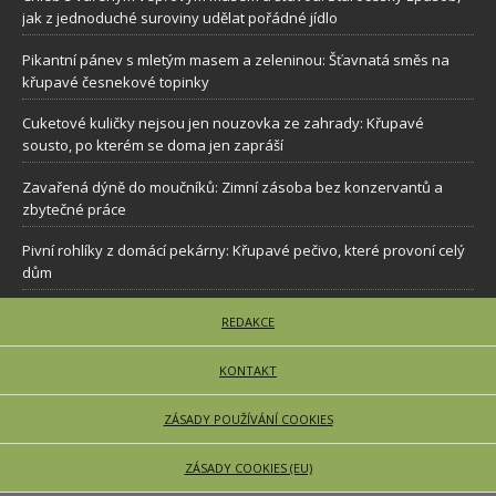
jak z jednoduché suroviny udělat pořádné jídlo
Pikantní pánev s mletým masem a zeleninou: Šťavnatá směs na
křupavé česnekové topinky
Cuketové kuličky nejsou jen nouzovka ze zahrady: Křupavé
sousto, po kterém se doma jen zapráší
Zavařená dýně do moučníků: Zimní zásoba bez konzervantů a
zbytečné práce
Pivní rohlíky z domácí pekárny: Křupavé pečivo, které provoní celý
dům
REDAKCE
KONTAKT
ZÁSADY POUŽÍVÁNÍ COOKIES
ZÁSADY COOKIES (EU)