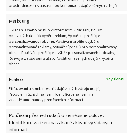
prostřednictvím statistik nebo kombinací údajů z různých zdrojů.
Do sprchového koutu připevněte tyč s posuvným
držákem. Ten umožní nastavit sprchu do požadované
Marketing
výšky.
Ukládání a/nebo přístup k informacím v zařízení, Použití
omezených údajů k výběru reklam, Vytváření profilů pro
Dekorace
personalizovanou reklamu, Používání profilů k výběru
personalizované reklamy, Vytváření profilů pro personalizovaný
obsah, Používání profilů pro výběr personalizovaného obsahu,
Koupelna by měla být veselá, hravá a děti by se v ní
Rozvoj a zlepšování služeb, Použití omezených údajů k výběru
obsahu.
měly cítit příjemně. Pokud jste zvolili umírněnou dlažbu
a obklady, máte nyní prostor pro kreativitu.
Funkce
Vždy aktivní
Různobarevné ručníky, žínky ve tvaru zvířátek, pestrý
Přiřazování a kombinování údajů z jiných zdrojů údajů,
kobereček, kreativní háčky na ručníky, zajímavé
Propojení různých zařízení, Identifikace zařízení na
kelímky a kartáčky na zuby, barevný koupelnový
základě automaticky přenášených informací.
závěs, obrázky na stěně, dekorativní nádoby na
Používání přesných údajů o zeměpisné poloze,
kosmetiku, omyvatelné nálepky na kachličky. Možnosti
Identifikace zařízení na základě aktivně vyžádaných
jak rozveselit koupelnu existuje nespočet.
informací.