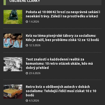
OBLÍBENÉ ČLÁNKY
Pokuta až 10 000 Kč hrozí za nesprávné sekání i
nesekání trávy. Záleží i na prostředku a lokaci
1.6.2026
Kvíz na téma pionýrské tábory za socialismu:
Kdo je zažil, bez problému získá 12 ze 12 bodů
12.5.2026
Test znalostí o každodenní realitě za
komunismu: 10 retro otázek ukáže, kdo má
dobrý přehled
23.6.2026
Retro kvíz o oblíbených autech v dobách
socialismu: Tehdejší řidiči musí získat 10 z 10
bodů
6.5.2026