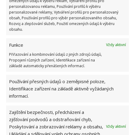
nebude. Samozřejmě že takových triků je více, ale
omezených údajů k výběru reklam, Vytváření profilů pro
personalizovanou reklamu, Používání profilů k výběru
toto jsou ty nejznámější.
personalizované reklamy, Vytváření profilů pro personalizovaný
obsah, Používání profilů pro výběr personalizovaného obsahu,
Zdroj: Goodhousekeeping
Rozvoj a zlepšování služeb, Použití omezených údajů k výběru
obsahu.
Funkce
Vždy aktivní
Přiřazování a kombinování údajů z jiných zdrojů údajů,
Propojení různých zařízení, Identifikace zařízení na
základě automaticky přenášených informací.
Používání přesných údajů o zeměpisné poloze,
Identifikace zařízení na základě aktivně vyžádaných
informací.
Zajištění bezpečnosti, předcházení a
zjišťování podvodů a odstraňování chyb,
Poskytování a zobrazování reklamy a obsahu,
Vždy aktivní
Ukládání a sdělování voleb ochrany osobních