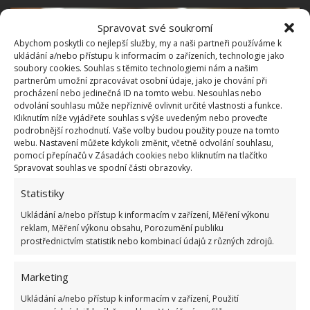
Spravovat své soukromí
Abychom poskytli co nejlepší služby, my a naši partneři používáme k
ukládání a/nebo přístupu k informacím o zařízeních, technologie jako
soubory cookies. Souhlas s těmito technologiemi nám a našim
partnerům umožní zpracovávat osobní údaje, jako je chování při
procházení nebo jedinečná ID na tomto webu. Nesouhlas nebo
odvolání souhlasu může nepříznivě ovlivnit určité vlastnosti a funkce.
Kliknutím níže vyjádřete souhlas s výše uvedeným nebo proveďte
podrobnější rozhodnutí. Vaše volby budou použity pouze na tomto
webu. Nastavení můžete kdykoli změnit, včetně odvolání souhlasu,
pomocí přepínačů v Zásadách cookies nebo kliknutím na tlačítko
Spravovat souhlas ve spodní části obrazovky.
Statistiky
Fotografie: Freepik
Ukládání a/nebo přístup k informacím v zařízení, Měření výkonu
reklam, Měření výkonu obsahu, Porozumění publiku
K praní prádla, které má zatuchlý zápach, stačí
prostřednictvím statistik nebo kombinací údajů z různých zdrojů.
přidat místo pracího prostředku pár kapek běžného
vlasového šamponu.
Jakmile pračka dopere,
Marketing
uvidíte
, že žádný zápach už z prádla vycházet
Ukládání a/nebo přístup k informacím v zařízení, Použití