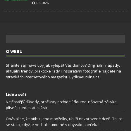
6.8.2026
O WEBU
Sháníte zajímavé tipy jak vylepšit Váš domov? Originální nápady,
aktuální trendy, praktické rady i inspirativní fotografie najdete na
stránkách internetového magazínu
Bydlimeutulne.cz
.
Lidé a svět
Nejčastější důvody, proč listy orchidejí žloutnou: Špatná zálivka,
plíseň i nedostatek živin
Obával se, že pitbul jeho manželky, ublíží novorozené dceři. To, co
se stalo, když je nechali samotné v obýváku, nečekal