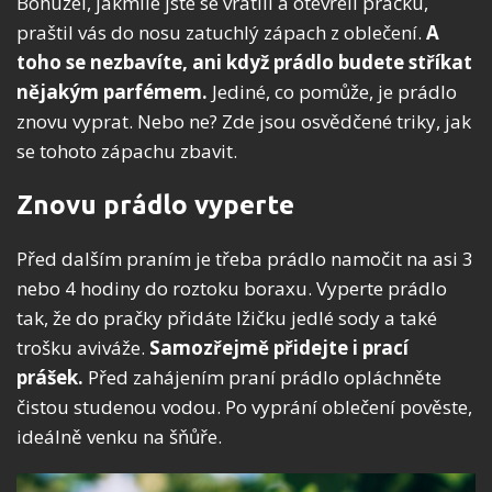
Bohužel, jakmile jste se vrátili a otevřeli pračku,
praštil vás do nosu zatuchlý zápach z oblečení.
A
toho se nezbavíte, ani když prádlo budete stříkat
nějakým parfémem.
Jediné, co pomůže, je prádlo
znovu vyprat. Nebo ne? Zde jsou osvědčené triky, jak
se tohoto zápachu zbavit.
Znovu prádlo vyperte
Před dalším praním je třeba prádlo namočit na asi 3
nebo 4 hodiny do roztoku boraxu. Vyperte prádlo
tak, že do pračky přidáte lžičku jedlé sody a také
trošku aviváže.
Samozřejmě přidejte i prací
prášek.
Před zahájením praní prádlo opláchněte
čistou studenou vodou. Po vyprání oblečení pověste,
ideálně venku na šňůře.