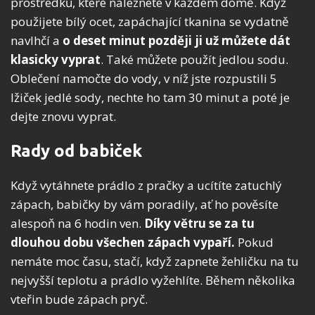
prostředků, které naleznete v každém domě. Když
použijete bílý ocet, zapáchající tkanina se vydatně
navlhčí a
o deset minut později ji už můžete dát
klasicky vyprat
. Také můžete použít jedlou sodu.
Oblečení namočte do vody, v níž jste rozpustili 5
lžiček jedlé sody, nechte ho tam 30 minut a poté je
dejte znovu vyprat.
Rady od babiček
Když vytáhnete prádlo z pračky a ucítíte zatuchlý
zápach, babičky by vám poradily, ať ho pověsíte
alespoň na 6 hodin ven.
Díky větru se za tu
dlouhou dobu všechen zápach vypaří.
Pokud
nemáte moc času, stačí, když zapnete žehličku na tu
nejvyšší teplotu a prádlo vyžehlíte. Během několika
vteřin bude zápach pryč.