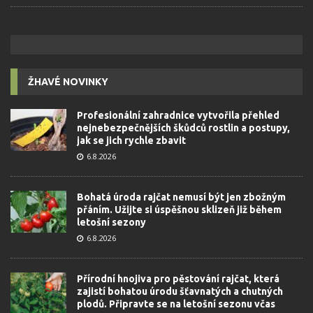
ŽHAVÉ NOVINKY
Profesionální zahradnice vytvořila přehled
nejnebezpečnějších škůdců rostlin a postupy,
jak se jich rychle zbavit
6.8.2026
Bohatá úroda rajčat nemusí být jen zbožným
přáním. Užijte si úspěšnou sklizeň již během
letošní sezony
6.8.2026
Přírodní hnojiva pro pěstování rajčat, která
zajistí bohatou úrodu šťavnatých a chutných
plodů. Připravte se na letošní sezonu včas