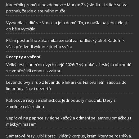
Kadeřník proměnil bezdomovce Marka: Z výsledku cizí lidé sotva
poznali, že jde o stejného muže
Vyzvedla si dítě ve školce a jela domů. To, co našla na jeho těle, ji
do běla vytočilo
Přání postaršího zákazníka označil za nadlidský úkol. Kadeřník
však předvedl výkon z jiného světa
Recepty a vaření
Velký test slunečnicových olejů 2026: 7 výrobků z českých obchodů
se značně liší cenou i kvalitou
Levandulový sirup z levandule lékařské: Fialová letní zásoba do
limonády, čaje i dezertů
Kokosové řezy se šlehačkou: Jednoduchý moučník, který si
zamiluje celá rodina
Vepřové na paprice zvládne každý a odmění se jemnou omáčkou i
měkkým masem
Sametové řezy „Obliž prst”: Vláčný korpus, krém, který se rozplývá.