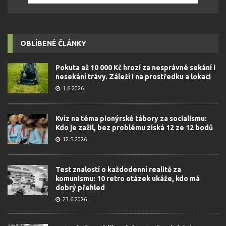
OBLÍBENÉ ČLÁNKY
Pokuta až 10 000 Kč hrozí za nesprávné sekání i
nesekání trávy. Záleží i na prostředku a lokaci
1.6.2026
Kvíz na téma pionýrské tábory za socialismu:
Kdo je zažil, bez problému získá 12 ze 12 bodů
12.5.2026
Test znalostí o každodenní realitě za
komunismu: 10 retro otázek ukáže, kdo má
dobrý přehled
23.6.2026