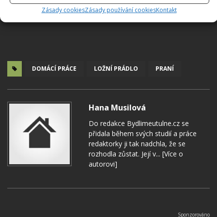
Zásady cookies
Zásady používání cookies
Kontakt
DOMÁCÍ PRÁCE
LOŽNÍ PRÁDLO
PRANÍ
Hana Musilová
Do redakce Bydlimeutulne.cz se
přidala během svých studií a práce
redaktorky ji tak nadchla, že se
rozhodla zůstat. Její v...
[Více o
autorovi]