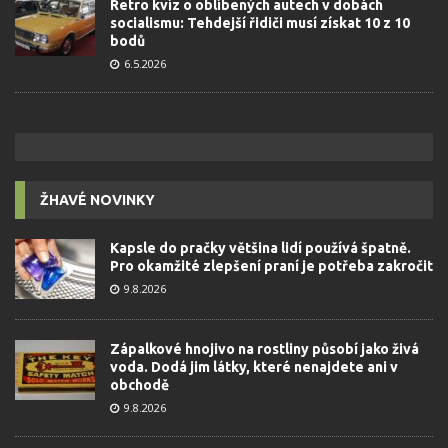
Retro kvíz o oblíbených autech v dobách
socialismu: Tehdejší řidiči musí získat 10 z 10
bodů
6.5.2026
ŽHAVÉ NOVINKY
Kapsle do pračky většina lidí používá špatně.
Pro okamžité zlepšení praní je potřeba zakročit
9.8.2026
Zápalkové hnojivo na rostliny působí jako živá
voda. Dodá jim látky, které nenajdete ani v
obchodě
9.8.2026