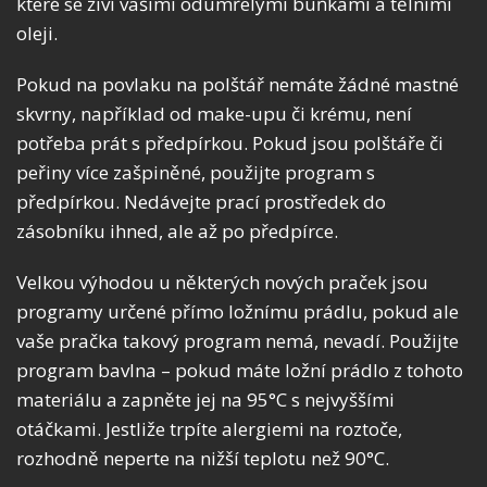
které se živí vašimi odumřelými buňkami a tělními
oleji.
Pokud na povlaku na polštář nemáte žádné mastné
skvrny, například od make-upu či krému, není
potřeba prát s předpírkou. Pokud jsou polštáře či
peřiny více zašpiněné, použijte program s
předpírkou. Nedávejte prací prostředek do
zásobníku ihned, ale až po předpírce.
Velkou výhodou u některých nových praček jsou
programy určené přímo ložnímu prádlu, pokud ale
vaše pračka takový program nemá, nevadí. Použijte
program bavlna – pokud máte ložní prádlo z tohoto
materiálu a zapněte jej na 95°C s nejvyššími
otáčkami. Jestliže trpíte alergiemi na roztoče,
rozhodně neperte na nižší teplotu než 90°C.