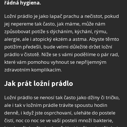
řádná hygiena.
Ložní prádlo je jako lapač prachu a nečistot, pokud
jej nepereme tak často, jak máme, může nám
způsobovat potíže s dýcháním, kýchání, rýmu,
alergie, ale i atopický ekzém a astma. Abyste těmto
potížím předešli, bude velmi důležité držet ložní
prádlo v čistotě. Níže se s vámi podělíme o pár rad,
které vám pomohou vyhnout se nepříjemným
zdravotním komplikacím.
Jak prát ložní prádlo
Ložní prádlo se nenosí tak často jako džíny či tričko,
ale i tak v ložním prádle trávíte spoustu hodin
denně, i když jste osprchovaní, uleháte do postele
čistí, noc co noc se ve vaší posteli množí bakterie,