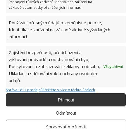
Sušení ložního prádlo společně s ručníky
Propojení různých zařízení, Identifikace zařízení na
základě automaticky přenášených informací.
Neperte veškeré ložní prádlo naráz – nemuselo by se
řádně vyprat. Do pračky dejte tolik ložního prádla,
Používání přesných údajů o zeměpisné poloze,
Identifikace zařízení na základě aktivně vyžádaných
abyste mohli do pračky umístit ruku s napnutými
informací.
prsty a palcem jste se dotýkali horního okraje
bubnu.
Zajištění bezpečnosti, předcházení a
zjišťování podvodů a odstraňování chyb,
Poskytování a zobrazování reklamy a obsahu,
Vždy aktivní
Ukládání a sdělování voleb ochrany osobních
údajů.
Správa 1811 prodejců
Přečtěte si více o těchto účelech
Příjmout
Odmítnout
Spravovat možnosti