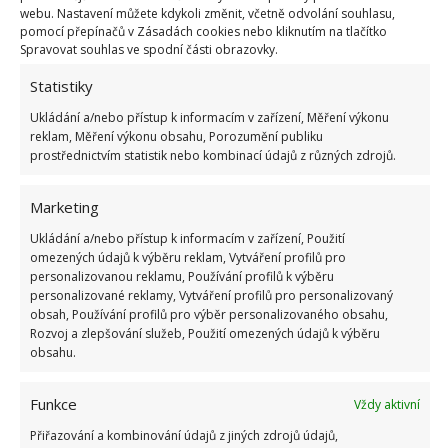
webu. Nastavení můžete kdykoli změnit, včetně odvolání souhlasu,
Nebude se vám tak v domácnosti zadržovat vlhkost a
pomocí přepínačů v Zásadách cookies nebo kliknutím na tlačítko
většinu prachu zachytí sušička. Vždy však vybírejte
Spravovat souhlas ve spodní části obrazovky.
pečlivě modely, které jsou pro tyto účely vhodné.
Statistiky
Mezi jednotlivými druhy jsou totiž poměrně
Ukládání a/nebo přístup k informacím v zařízení, Měření výkonu
významné rozdíly, které by vás mohly nepříjemně
reklam, Měření výkonu obsahu, Porozumění publiku
překvapit (Zdroj:
Srovnání sušiček prádla
).
prostřednictvím statistik nebo kombinací údajů z různých zdrojů.
Pozor na chyby, kterým je třeba se
Marketing
vyhnout
Ukládání a/nebo přístup k informacím v zařízení, Použití
omezených údajů k výběru reklam, Vytváření profilů pro
personalizovanou reklamu, Používání profilů k výběru
Aby se prádlo dokonale vypralo, vyvarujte se těmto
personalizované reklamy, Vytváření profilů pro personalizovaný
běžným chybám, které by mohly nadělat více škody
obsah, Používání profilů pro výběr personalizovaného obsahu,
Rozvoj a zlepšování služeb, Použití omezených údajů k výběru
než užitku.
obsahu.
Přeplněná pračka
Funkce
Vždy aktivní
Špatně zvolený prací cyklus
Přiřazování a kombinování údajů z jiných zdrojů údajů,