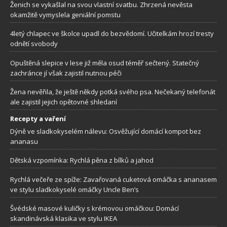
Ženich se vykašlal na svou vlastní svatbu. Zhrzená nevěsta
okamžitě vymyslela geniální pomstu
4letý chlapec ve školce upadl do bezvědomí. Učitelkám hrozí tresty
odnětí svobody
Opuštěná slepice v lese již měla osud téměř sečtený. Statečný
zachránce jí však zajistil nutnou péči
Žena nevěřila, že ještě někdy potká svého psa. Nečekaný telefonát
ale zajistil jejich opětovné shledaní
Recepty a vaření
Dýně ve sladkokyselém nálevu: Osvěžující domácí kompot bez
ananasu
Dětská vzpomínka: Rychlá pěna z bílků a jahod
Rychlá večeře ze spíže: Zavařovaná cuketová omáčka s ananasem
ve stylu sladkokyselé omáčky Uncle Ben’s
Švédské masové kuličky s krémovou omáčkou: Domácí
skandinávská klasika ve stylu IKEA