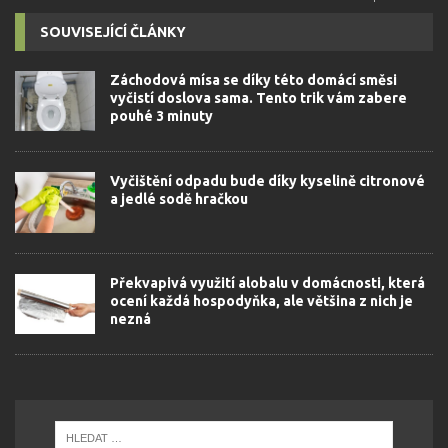
SOUVISEJÍCÍ ČLÁNKY
Záchodová mísa se díky této domácí směsi
vyčistí doslova sama. Tento trik vám zabere
pouhé 3 minuty
Vyčištění odpadu bude díky kyselině citronové
a jedlé sodě hračkou
Překvapivá využití alobalu v domácnosti, která
ocení každá hospodyňka, ale většina z nich je
nezná