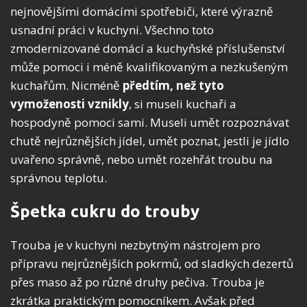
nejnovějšími domácími spotřebiči, které výrazně
usnadní práci v kuchyni. Všechno toto
zmodernizované domácí a kuchyňské příslušenství
může pomoci i méně kvalifikovaným a nezkušeným
kuchařům. Nicméně
předtím, než tyto
vymoženosti vznikly
, si museli kuchaři a
hospodyně pomoci sami. Museli umět rozpoznávat
chutě nejrůznějších jídel, umět poznat, jestli je jídlo
uvařeno správně, nebo umět rozehřát troubu na
správnou teplotu.
Špetka cukru do trouby
Trouba je v kuchyni nezbytným nástrojem pro
přípravu nejrůznějších pokrmů, od sladkých dezertů
přes maso až po různé druhy pečiva. Trouba je
zkrátka praktickým pomocníkem. Avšak před