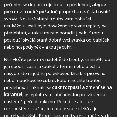
pečením se doporučuje troubu předehřát,
aby se
pokrm v troubě pořádně propekl
a nezůstal uvnitř
syrový. Některé starší trouby vám bohužel
neukážou, jestli bylo dosaženo správné teploty na
předehřátí, a tak si musíte poradit jinak. K tomu
poslouží skvělá stará dobrá vychytávka od babiček
nebo hospodyněk – a tou je cukr.
Než vložíte pokrm v nádobě do trouby, umístěte do
její spodní části jakoukoliv formu nebo plech a
nasypte do ní jednu polévkovou lžíci krupicového
nebo moučkového cukru. Potom nechte troubu
předehřívat. Jakmile se
cukr rozpustí a změní se na
karamel
, je teplota v troubě ideální pro vložení a
následné pečení pokrmu. Pokud se ale cukr
rozpouštět nezačne, teplota je stále nízká a je
potřeba ji zvýšit. Proces karamelizace se může začít