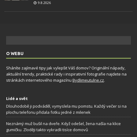
9.8.2026
O WEBU
Sháníte zajímavé tipy jak vylepšit Váš domov? Originální nápady,
aktuální trendy, praktické rady i inspirativní fotografie najdete na
stránkách internetového magazínu
Bydlimeutulne.cz
.
Lidé a svět
Dlouhodobě ji podváděl, vymyslela mu pomstu. Každý večer si na
plochu telefonu přidala fotku jedné z milenek
Neznámý muž bušil na dveře. Když odešel, žena našla na klice
gumičku. Zloději takto vykradli tisíce domovů