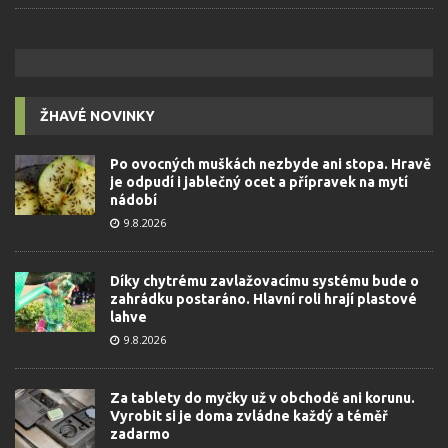
ŽHAVÉ NOVINKY
Po ovocných muškách nezbyde ani stopa. Hravě
je odpudí i jablečný ocet a přípravek na mytí
nádobí
9.8.2026
Díky chytrému zavlažovacímu systému bude o
zahrádku postaráno. Hlavní roli hrají plastové
lahve
9.8.2026
Za tablety do myčky už v obchodě ani korunu.
Vyrobit si je doma zvládne každý a téměř
zadarmo