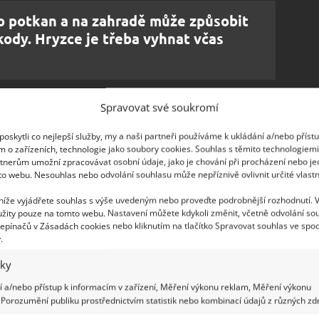
o potkan a na zahradě může způsobit
ody. Hryzce je třeba vyhnat včas
Spravovat své soukromí
oskytli co nejlepší služby, my a naši partneři používáme k ukládání a/nebo příst
m o zařízeních, technologie jako soubory cookies. Souhlas s těmito technologiem
tnerům umožní zpracovávat osobní údaje, jako je chování při procházení nebo j
to webu. Nesouhlas nebo odvolání souhlasu může nepříznivě ovlivnit určité vlastn
 níže vyjádřete souhlas s výše uvedeným nebo proveďte podrobnější rozhodnutí. 
žity pouze na tomto webu. Nastavení můžete kdykoli změnit, včetně odvolání so
epínačů v Zásadách cookies nebo kliknutím na tlačítko Spravovat souhlas ve spod
.
iky
 a/nebo přístup k informacím v zařízení, Měření výkonu reklam, Měření výkonu
Porozumění publiku prostřednictvím statistik nebo kombinací údajů z různých zdr