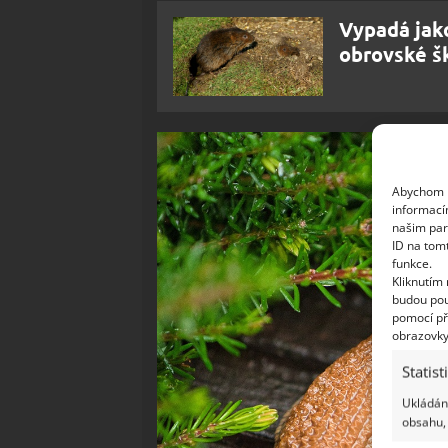
Vypadá jak
obrovské šk
Abychom p
informací
našim par
ID na tom
funkce.
Kliknutím
budou pou
pomocí př
obrazovky
Statist
Ukládání
obsahu, 