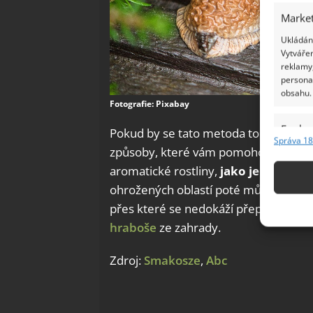
Market
Ukládání
Vytvářen
reklamy,
persona
obsahu.
Fotografie: Pixabay
Funkc
Pokud by se tato metoda tolik neosvě
Správa 18
způsoby, které vám pomohou slimáky 
Přiřazov
Identifi
aromatické rostliny,
jako je šalvěj,
ohrožených oblastí poté můžete uděl
Použív
přes které se nedokáží přeplazit. Na
základ
hraboše
ze zahrady.
Zajišt
Zdroj:
Smakosze
,
Abc
odstra
Ukládá