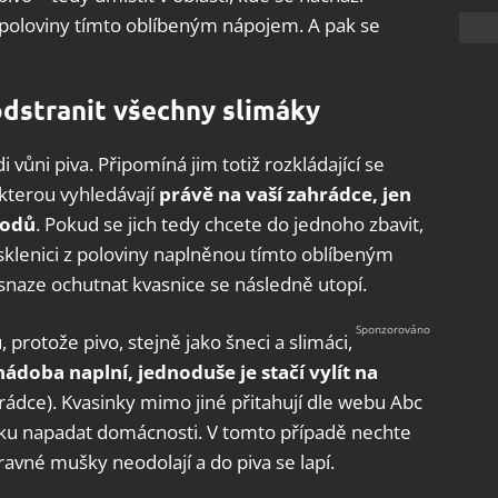
é poloviny tímto oblíbeným nápojem. A pak se
dstranit všechny slimáky
i vůni piva. Připomíná jim totiž rozkládající se
 kterou vyhledávají
právě na vaší zahrádce, jen
lodů
. Pokud se jich tedy chcete do jednoho zbavit,
 sklenici z poloviny naplněnou tímto oblíbeným
e snaze ochutnat kvasnice se následně utopí.
protože pivo, stejně jako šneci a slimáci,
nádoba naplní, jednoduše je stačí vylít na
rádce). Kvasinky mimo jiné přitahují dle webu Abc
yku napadat domácnosti. V tomto případě nechte
ravné mušky neodolají a do piva se lapí.