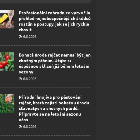
Profesionální zahradnice vytvořila
přehled nejnebezpečnějších škůdců
rostlin a postupy, jak se jich rychle
zbavit
6.8.2026
Bohatá úroda rajčat nemusí být jen
zbožným přáním. Užijte si
úspěšnou sklizeň již během letošní
sezony
6.8.2026
Přírodní hnojiva pro pěstování
rajčat, která zajistí bohatou úrodu
šťavnatých a chutných plodů.
Připravte se na letošní sezonu
včas
6.8.2026