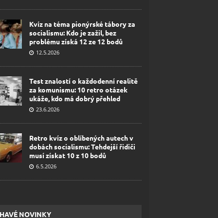
Kvíz na téma pionýrské tábory za
socialismu: Kdo je zažil, bez
problému získá 12 ze 12 bodů
12.5.2026
Test znalostí o každodenní realitě
za komunismu: 10 retro otázek
ukáže, kdo má dobrý přehled
23.6.2026
Retro kvíz o oblíbených autech v
dobách socialismu: Tehdejší řidiči
musí získat 10 z 10 bodů
6.5.2026
HAVÉ NOVINKY