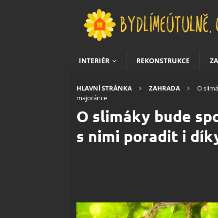
INTERIÉR
REKONSTRUKCE
Z
HLAVNÍ STRÁNKA
ZAHRADA
O slimá
majoránce
O slimáky bude spo
s nimi poradit i dí