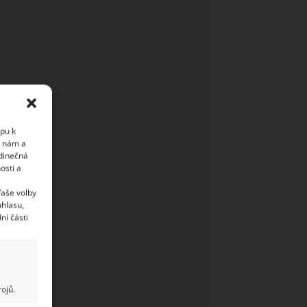
upu k
i nám a
edinečná
osti a
Vaše volby
uhlasu,
ní části
ojů.