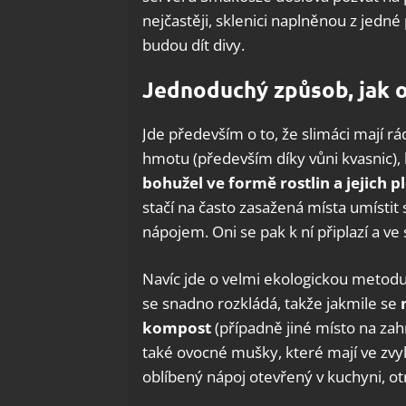
nejčastěji, sklenici naplněnou z jedn
budou dít divy.
Jednoduchý způsob, jak o
Jde především o to, že slimáci mají rád
hmotu (především díky vůni kvasnic),
bohužel ve formě rostlin a jejich p
stačí na často zasažená místa umístit
nápojem. Oni se pak k ní připlazí a v
Navíc jde o velmi ekologickou metodu, 
se snadno rozkládá, takže jakmile se
kompost
(případně jiné místo na zah
také ovocné mušky, které mají ve zv
oblíbený nápoj otevřený v kuchyni, ot