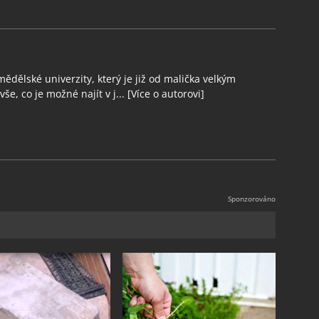
ědělské univerzity, který je již od malička velkým
še, co je možné najít v j...
[Více o autorovi]