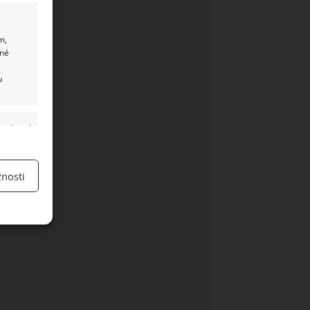
m,
ané
u
y aktivní
nosti
y aktivní