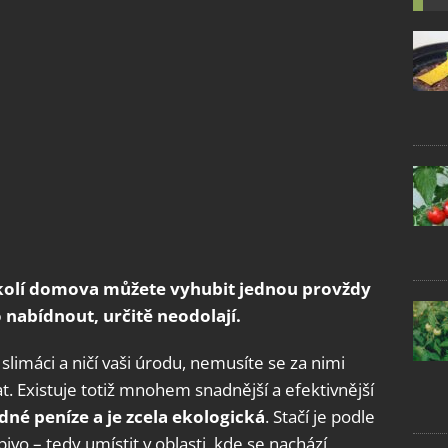
okolí domova můžete vyhubit jednou provždy
 nabídnout, určitě neodolají.
slimáci a ničí vaši úrodu, nemusíte se za nimi
t. Existuje totiž mnohem snadnější a efektivnější
dné peníze a je zcela ekologická
. Stačí je podle
vo – tedy umístit v oblasti, kde se nachází