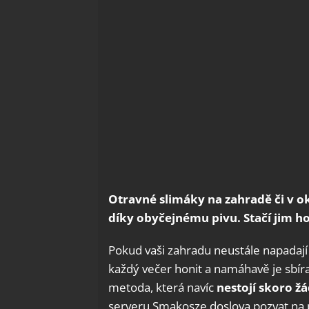
Otravné slimáky na zahradě či v 
díky obyčejnému pivu. Stačí jim ho
Pokud vaši zahradu neustále napadají 
každý večer honit a namáhavě je sbíra
metoda, která navíc
nestojí skoro žá
serveru Smakosze doslova pozvat na pi