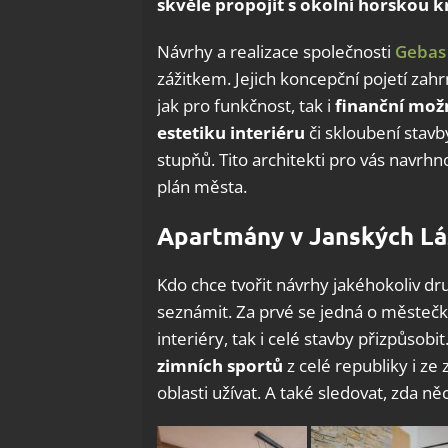
skvěle propojit s okolní horskou k
Návrhy a realizace společnosti
Gebas 
zážitkem. Jejich koncepční pojetí zahr
jak pro funkčnost, tak i
finanční možno
estetiku interiéru
či skloubení stavb
stupňů. Tito architekti pro vás navrhn
plán města.
Apartmány v Janských Lá
Kdo chce tvořit návrhy jakéhokoliv dr
seznámit. Za prvé se jedná o městečko
interiéry, tak i celé stavby přizpůsobit
zimních sportů
z celé republiky i ze 
oblasti užívat. A také sledovat, zda n