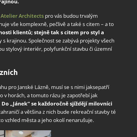
rajinou.
Atelier Architects
pro vás budou trvalým
nuje vše komplexně, pečlivě a také s citem – a to
sti klientů; stejně tak s citem pro styl a
y s krajinou. Společnost se zabývá projekty všech
ou stylový interiér, polyfunkční stavbu či územní
zních
uhu pro Janské Lázně, musí se s nimi jaksepatří
 v horách, a tomuto rázu je zapotřebí jak
.
Do „Jánek“ se každoročně sjíždějí milovníci
zahraničí a většina z nich bude rekreační stavby té
ěco vzhled města a jeho okolí nenarušuje.