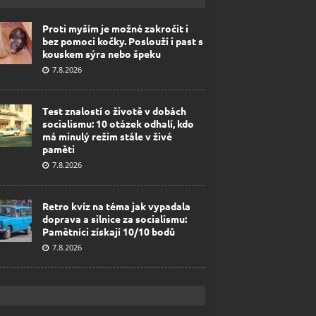
Proti myším je možné zakročit i
bez pomoci kočky. Poslouží i past s
kouskem sýra nebo špeku
7.8.2026
Test znalostí o životě v dobách
socialismu: 10 otázek odhalí, kdo
má minulý režim stále v živé
paměti
7.8.2026
Retro kvíz na téma jak vypadala
doprava a silnice za socialismu:
Pamětníci získají 10/10 bodů
7.8.2026