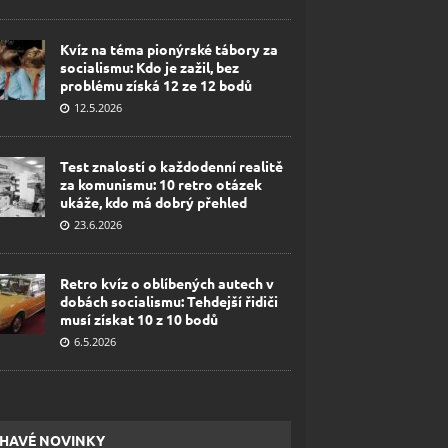
Kvíz na téma pionýrské tábory za
socialismu: Kdo je zažil, bez
problému získá 12 ze 12 bodů
12.5.2026
Test znalostí o každodenní realitě
za komunismu: 10 retro otázek
ukáže, kdo má dobrý přehled
23.6.2026
Retro kvíz o oblíbených autech v
dobách socialismu: Tehdejší řidiči
musí získat 10 z 10 bodů
6.5.2026
HAVÉ NOVINKY