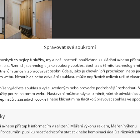
Spravovat své soukromí
mi lázněmi. Téměř všechny budovy na náměstí a
y. Takže i lázeňským hostům a klientům by měly
oskytli co nejlepší služby, my a naši partneři používáme k ukládání a/nebo příst
m o zařízeních, technologie jako soubory cookies. Souhlas s těmito technologiem
A udržet horský styl, plný dřeva a moderního
tnerům umožní zpracovávat osobní údaje, jako je chování při procházení nebo j
esignu, se rozhodně ateliéru Gebas podařilo.
to webu. Nesouhlas nebo odvolání souhlasu může nepříznivě ovlivnit určité vlastn
en janskolázeňskému životu.
 níže vyjádřete souhlas s výše uvedeným nebo proveďte podrobnější rozhodnutí. 
žity pouze na tomto webu. Nastavení můžete kdykoli změnit, včetně odvolání so
epínačů v Zásadách cookies nebo kliknutím na tlačítko Spravovat souhlas ve spod
itects
v Janských Lázních navrhl, jsou funkčním a
.
lnit nejen potřeby, ale i sny budoucích uživatelů.
iky
 a/nebo přístup k informacím v zařízení, Měření výkonu reklam, Měření výkonu
Porozumění publiku prostřednictvím statistik nebo kombinací údajů z různých zdr