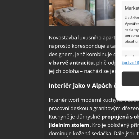
Market
Ukládání
Vytvářen
reklamy,
persona
Novostavba luxusního apartmánového
obsahu.
naprosto koresponduje s tamní přírod
designem, jenž kombinuje dřevo,
kam
Funkc
v barvě antracitu
, plně odpovídá po
Správa 18
Přiřazov
jejich poloha – nachází se jen několik
Identifi
Interiér jako v Alpách či ve Sk
Použív
základ
Interiér tvoří moderní kuchyně v bíl
pracovní deskou a granitovým dřezem
Zajišt
Kuchyně je důmyslně
propojená s 
odstra
jídelním stolem.
Krb je obložený př
Ukládá
dominuje kožená sedačka. Dále jsou t