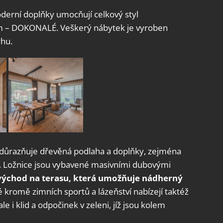
oderní doplňky umocňují celkový styl
 – DOKONALÉ. Veškerý nábytek je vyroben
rhu.
důrazňuje dřevěná podlaha a doplňky, zejména
ny. Ložnice jsou vybavené masivními dubovými
východ
na terasu, která umožňuje nádherný
é kromě zimních sportů a lázeňství nabízejí taktéž
le i klid a odpočinek v zeleni, jíž jsou kolem