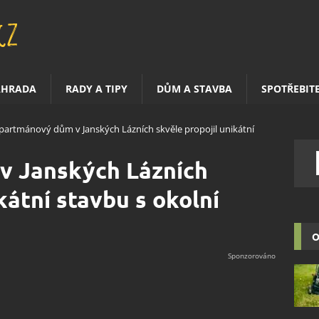
AHRADA
RADY A TIPY
DŮM A STAVBA
SPOTŘEBIT
partmánový dům v Janských Lázních skvěle propojil unikátní
v Janských Lázních
kátní stavbu s okolní
O