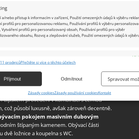
ing
 a/nebo přístup k informacím v zařízení, Použití omezených údajů k výběru rekla
í profilů pro personalizovanou reklamu, Používání profilů k výběru personalizov
 Vytváření profilů pro personalizovaný obsah, Používání profilů pro výběr
lizovaného obsahu, Rozvoj a zlepšování služeb, Použití omezených údajů k výběr
 domu v horském středisku Janské Lázně
ou a skvěle zapadla do okolní krajiny. Svým
enné obklady a moderní doplňující prvky
e
Vžd
žadavkům klienta. Velkou výhodou apartmánů je i
11 prodejců
Přečtěte si více o těchto účelech
ání a kombinování údajů z jiných zdrojů údajů, Propojení různých zařízení,
 metrů od lyžařského střediska.
kace zařízení na základě automaticky přenášených informací.
Spravovat mož
Příjmout
Odmítnout
andinávii
ání přesných údajů o zeměpisné poloze, Identifikace zařízení na
Zásady cookies
Zásady používání cookies
Kontakt
ě aktivně vyžádaných informací.
ém alpském provedení v kombinaci s černou
, což působí luxusně, avšak zároveň decentně.
ění bezpečnosti, předcházení a zjišťování podvodů a
obývacím pokojem masivním dubovým
ňování chyb, Poskytování a zobrazování reklamy a obsahu,
Vžd
írodním štípaným kamenem. Obývací části
ní a sdělování voleb ochrany osobních údajů.
u dvě ložnice a koupelna s WC.