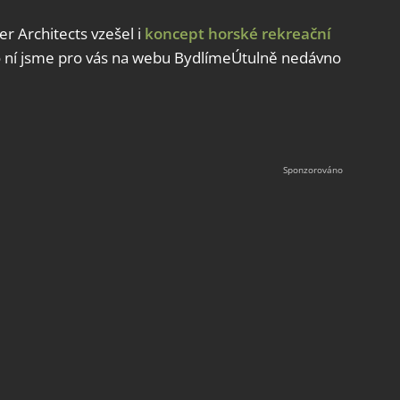
er Architects vzešel i
koncept horské rekreační
 o ní jsme pro vás na webu BydlímeÚtulně nedávno