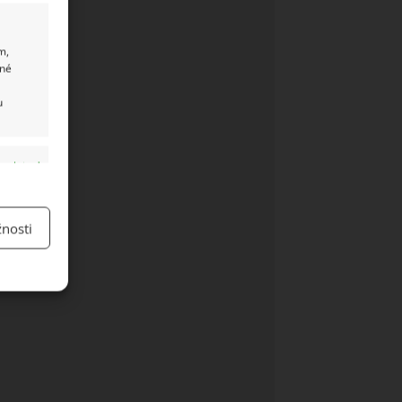
m,
ané
u
y aktivní
nosti
y aktivní