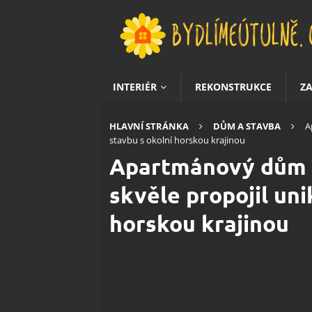
INTERIÉR
REKONSTRUKCE
Z
HLAVNÍ STRÁNKA
DŮM A STAVBA
A
stavbu s okolní horskou krajinou
Apartmánový dům 
skvěle propojil uni
horskou krajinou