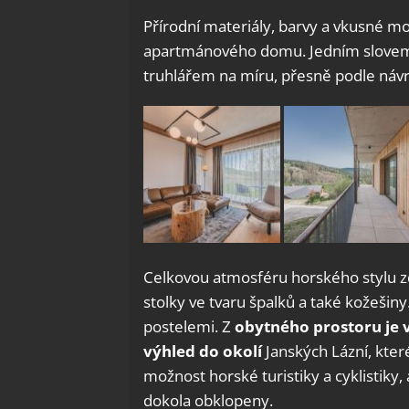
Přírodní materiály, barvy a vkusné m
apartmánového domu. Jedním slovem
truhlářem na míru, přesně podle náv
Celkovou atmosféru horského stylu z
stolky ve tvaru špalků a také kožeši
postelemi. Z
obytného prostoru je 
výhled do okolí
Janských Lázní, kter
možnost horské turistiky a cyklistiky, a
dokola obklopeny.